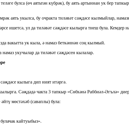
теләге булса (өч аятьтән күбрәк), бу аять артыннан ук бер тап
имрәк аять укылса, бу очракта тиләвәт сәҗдәсе кылмыйлар, намаз
рәрсе ишетсә, ул да тиләвәт сәҗдәсе кылырга тиеш була. Кемдер
зда вакытта ук кыла, ә намаз беткәннән соң кылмый.
да намаз укучылар да тиләвәт сәҗдәсен кылалар.
әре
 сәҗдәсе кылыга дип ният итәргә.
кылырга. Сәҗдәдә чакта 3 тапкыр «Сөбхәнә Раббиәл-Әгълә» диер
 әйтү мөстәхәб (саваплы) була:
 булачак кайтуыбыз».