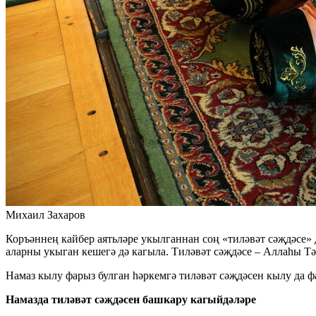
Михаил Захаров
Коръәннең кайбер аятьләре укылганнан соң «тиләвәт сәҗдәсе» 
аларны укыган кешегә дә кагыла. Тиләвәт сәҗдәсе – Аллаһы Тә
Намаз кылу фарыз булган һәркемгә тиләвәт сәҗдәсен кылу да 
Намазда тиләвәт сәҗдәсен башкару кагыйдәләре