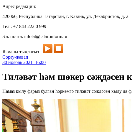
Адрес редакции:
420066, Республика Татарстан, г. Казань, ул. Декабристов, д. 2
Тел.: +7 843 222 0 999
Эл. почта: infotat@tatar-inform.ru
Язманы тыңлагыз
Сорау-җавап
30 ноябрь 2021 16:00
Тиләвәт һәм шөкер сәҗдәсен 
Намаз кылу фарыз булган һәркемгә тиләвәт сәҗдәсен кылу да ф