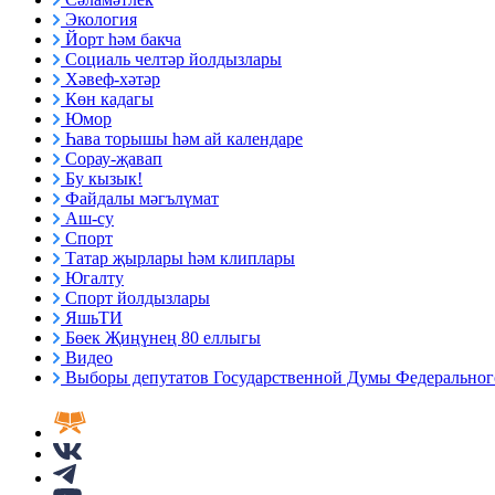
Экология
Йорт һәм бакча
Социаль челтәр йолдызлары
Хәвеф-хәтәр
Көн кадагы
Юмор
Һава торышы һәм ай календаре
Сорау-җавап
Бу кызык!
Файдалы мәгълүмат
Аш-су
Спорт
Татар җырлары һәм клиплары
Югалту
Спорт йолдызлары
ЯшьТИ
Бөек Җиңүнең 80 еллыгы
Видео
Выборы депутатов Государственной Думы Федерального