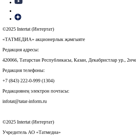
©2025 Intertat (Интертат)
«ТАТМЕДИА» акционерлык җәмгыяте
Редакция адресы:
420066, Татарстан Республикасы, Казан, Декабристлар ур., 2нче
Редакция телефоны:
+7 (843) 222-0-999 (1304)
Редакциянең электрон почтасы:
infotat@tatar-inform.ru
©2025 Intertat (Интертат)
Учредитель АО «Татмедиа»