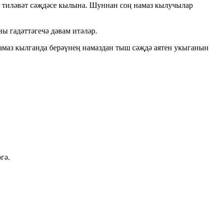
кыр тиләвәт сәҗдәсе кылына. Шуннан соң намаз кылучылар
ны гадәттәгечә дәвам итәләр.
 намаз кылганда берәүнең намаздан тыш сәҗдә аятен укыганын
гә.