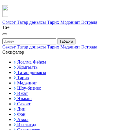
Сәясәт
Татар дөньясы
Тарих
Мәдәният
Эстрада
16+
Табарга
Сәясәт
Татар дөньясы
Тарих
Мәдәният
Эстрада
Сәхифәләр
Ясалма Фәһем
Җәмгыять
Татар дөньясы
Тарих
Мәдәният
Шоу-бизнес
Иҗат
Язмыш
Сәясәт
Дин
Фән
Авыл
Икътисад
Сәламәтлек