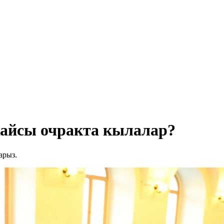
кайсы очракта кылалар?
арыз.