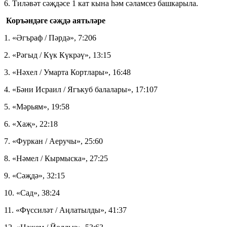
6. Тиләвәт сәҗдәсе 1 кат кына һәм сәламсез башкарыла.
Коръәндәге сәҗдә аятьләре
1. «Әгъраф / Пәрдә», 7:206
2. «Рәгыд / Күк Күкрәү», 13:15
3. «Нәхел / Умарта Кортлары», 16:48
4. «Бәни Исраил / Ягъкуб балалары», 17:107
5. «Мәрьям», 19:58
6. «Хаҗ», 22:18
7. «Фуркан / Аеручы», 25:60
8. «Нәмел / Кырмыска», 27:25
9. «Сәҗдә», 32:15
10. «Сад», 38:24
11. «Фүссиләт / Аңлатылды», 41:37