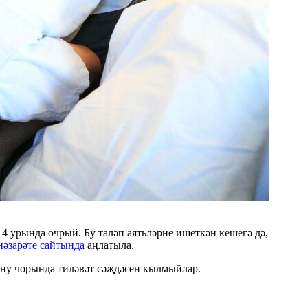
4 урында очрый. Бу таләп аятьләрне ишеткән кешегә дә,
нәзарәте сайтында
аңлатыла.
ыну чорында тиләвәт сәҗдәсен кылмыйлар.