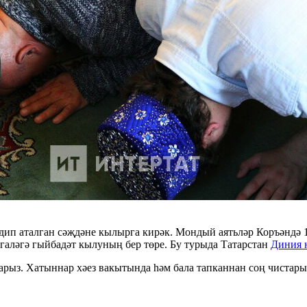
дип аталган сәҗдәне кылырга кирәк. Мондый аятьләр Коръәндә 1
галәгә гыйбадәт кылуның бер төре. Бу турыда Татарстан
Диния 
фарыз. Хатыннар хәез вакытында һәм бала тапканнан соң чистар