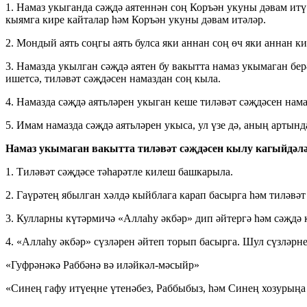
1. Намаз укыганда сәҗдә аятеннән соң Коръән укуны дәвам итү 
кыямга кире кайталар һәм Коръән укуны дәвам итәләр.
2. Мондый аять соңгы аять булса яки аннан соң өч яки аннан к
3. Намазда укылган сәҗдә аятен бу вакытта намаз укымаган бе
ишетсә, тиләвәт сәҗдәсен намаздан соң кыла.
4. Намазда сәҗдә аятьләрен укыган кеше тиләвәт сәҗдәсен нама
5. Имам намазда сәҗдә аятьләрен укыса, ул үзе дә, аның артын
Намаз укымаган вакытта тиләвәт сәҗдәсен кылу кагыйдәл
1. Тиләвәт сәҗдәсе тәһарәтле килеш башкарыла.
2. Гаүрәтең ябылган хәлдә кыйблага карап басырга һәм тиләвәт
3. Кулларны күтәрмичә «Аллаһу әкбәр» дип әйтергә һәм сәҗдә 
4. «Аллаһу әкбәр» сүзләрен әйтеп торып басырга. Шул сүзләрне
«Гуфрәнәкә Раббәнә вә иләйкәл-мәсыйр»
«Синең гафу итүеңне үтенәбез, Раббыбыз, һәм Синең хозурыңа