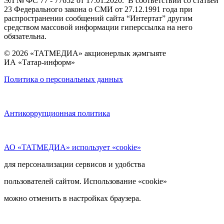
ЭЛ № ФС 77 - 77652 от 17.01.2020. В соответствии со статьей
23 Федерального закона о СМИ от 27.12.1991 года при
распространении сообщений сайта “Интертат” другим
средством массовой информации гиперссылка на него
обязательна.
© 2026 «ТАТМЕДИА» акционерлык җәмгыяте
ИА «Татар-информ»
Политика о персональных данных
Антикоррупционная политика
АО «ТАТМЕДИА» использует «cookie»
для персонализации сервисов и удобства
пользователей сайтом. Использование «cookie»
можно отменить в настройках браузера.