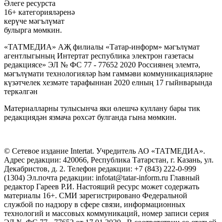
Әлеге ресурста
16+ категорияләренә
керүче мәгълүмат
булырга мөмкин.
«ТАТМЕДИА» АҖ филиалы «Татар-информ» мәгълүмат
агентлыгының Интертат республика электрон газетасы
редакциясе» ЭЛ № ФС 77 - 77652 2020 Россиянең элемтә,
мәгълүмати технологияләр һәм гаммәви коммуникацияләрне
күзәтчелек хезмәте тарафыннан 2020 елның 17 гыйнварында
теркәлгән
Материалларны тулысынча яки өлешчә куллану бары тик
редакциядән язмача рөхсәт булганда гына мөмкин.
© Сетевое издание Intertat. Учредитель АО «ТАТМЕДИА».
Адрес редакции: 420066, Республика Татарстан, г. Казань, ул.
Декабристов, д. 2. Телефон редакции: +7 (843) 222-0-999
(1304) Эл.почта редакции: infotat@tatar-inform.ru Главный
редактор Гареев Р.И. Настоящий ресурс может содержать
материалы 16+. СМИ зарегистрировано Федеральной
службой по надзору в сфере связи, информационных
технологий и массовых коммуникаций, номер записи серия