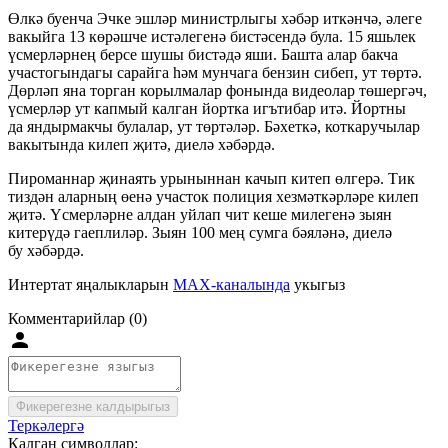
Өлкә буенча Эчке эшләр министрлыгы хәбәр иткәнчә, әлеге
вакыйга 13 көрәшче истәлегенә бистәсендә була. 15 яшьлек
үсмерләрнең берсе шушы бистәдә яши. Башта алар бакча
участогындагы сарайга һәм мунчага бензин сибеп, ут төртә.
Дөрләп яна торган корылмалар фонында видеолар төшергәч,
үсмерләр ут капмый калган йортка игътибар итә. Йортны
да яндырмакчы булалар, ут төртәләр. Бәхеткә, коткаручылар
вакытында килеп җитә, диелә хәбәрдә.
Пироманнар җинаять урыныннан качып китеп өлгерә. Тик
тиздән аларның өенә участок полиция хезмәткәрләре килеп
җитә. Үсмерләрне алдан уйлап чит кеше милегенә зыян
китерүдә гаеплиләр. Зыян 100 мең сумга бәяләнә, диелә
бу хәбәрдә.
Интертат яңалыкларын
MAX-каналында
укыгыз
Комментарийлар (0)
Фикерегезне калдырыгыз
Теркәлергә
Калган символлар: