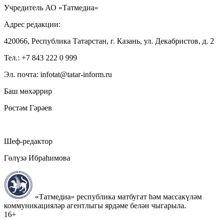
Учредитель АО «Татмедиа»
Адрес редакции:
420066, Республика Татарстан, г. Казань, ул. Декабристов, д. 2
Тел.: +7 843 222 0 999
Эл. почта: infotat@tatar-inform.ru
Баш мөхәррир
Рөстәм Гәрәев
Шеф-редактор
Гөлүзә Ибраһимова
«Татмедиа» республика матбугат һәм массакүләм
коммуникацияләр агентлыгы ярдәме белән чыгарыла.
16+