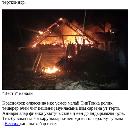
төрткәннәр.
"Вести" каналы
Красноярск өлкәсендә ике үсмер малай ТикТокка ролик
төшерер өчен чит кешенең мунчасына һәм сараена ут төртә.
Аннары алар физика укытучысының өен дә яндырмакчы була.
Тик бу вакытта коткаручылар килеп җитеп өлгерә. Бу турыда
«
Вести»
каналы хәбәр итте.