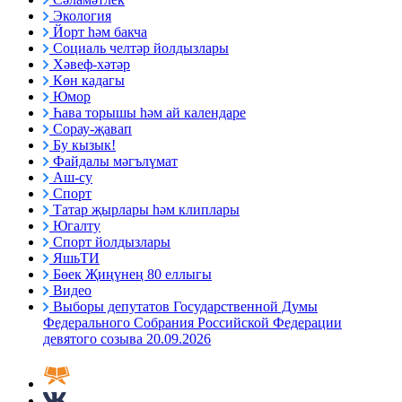
Экология
Йорт һәм бакча
Социаль челтәр йолдызлары
Хәвеф-хәтәр
Көн кадагы
Юмор
Һава торышы һәм ай календаре
Сорау-җавап
Бу кызык!
Файдалы мәгълүмат
Аш-су
Спорт
Татар җырлары һәм клиплары
Югалту
Спорт йолдызлары
ЯшьТИ
Бөек Җиңүнең 80 еллыгы
Видео
Выборы депутатов Государственной Думы
Федерального Собрания Российской Федерации
девятого созыва 20.09.2026