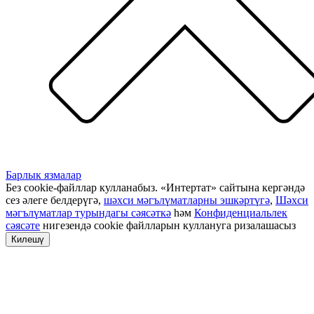
Барлык язмалар
Без cookie-файллар кулланабыз. «Интертат» сайтына кергәндә
сез әлеге белдерүгә,
шәхси мәгълүматларны эшкәртүгә
,
Шәхси
мәгълүматлар турындагы сәясәткә
һәм
Конфиденциальлек
сәясәте
нигезендә cookie файлларын куллануга ризалашасыз
Килешү