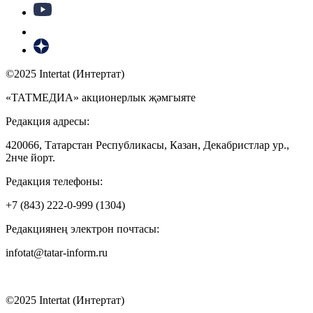
©2025 Intertat (Интертат)
«ТАТМЕДИА» акционерлык җәмгыяте
Редакция адресы:
420066, Татарстан Республикасы, Казан, Декабристлар ур.,
2нче йорт.
Редакция телефоны:
+7 (843) 222-0-999 (1304)
Редакциянең электрон почтасы:
infotat@tatar-inform.ru
©2025 Intertat (Интертат)