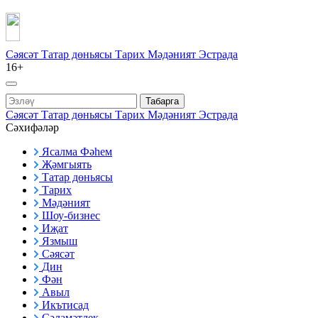
Сәясәт
Татар дөньясы
Тарих
Мәдәният
Эстрада
16+
Табарга
Сәясәт
Татар дөньясы
Тарих
Мәдәният
Эстрада
Сәхифәләр
Ясалма Фәһем
Җәмгыять
Татар дөньясы
Тарих
Мәдәният
Шоу-бизнес
Иҗат
Язмыш
Сәясәт
Дин
Фән
Авыл
Икътисад
Сәламәтлек