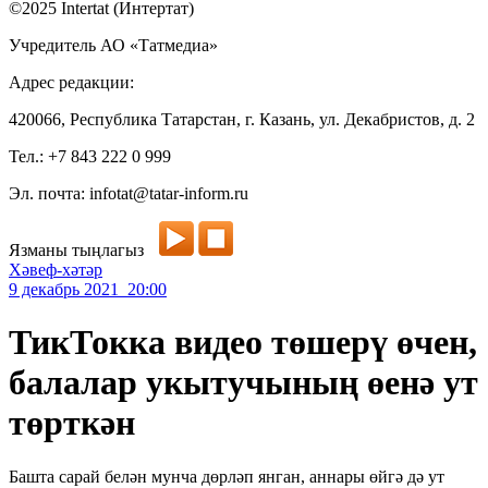
©2025 Intertat (Интертат)
Учредитель АО «Татмедиа»
Адрес редакции:
420066, Республика Татарстан, г. Казань, ул. Декабристов, д. 2
Тел.: +7 843 222 0 999
Эл. почта: infotat@tatar-inform.ru
Язманы тыңлагыз
Хәвеф-хәтәр
9 декабрь 2021 20:00
ТикТокка видео төшерү өчен,
балалар укытучының өенә ут
төрткән
Башта сарай белән мунча дөрләп янган, аннары өйгә дә ут