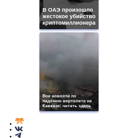
В ОАЭ произошло
жестокое убийство
криптомиллионера
Все новости по
падению вертолета на
Кавказе: читать здесь