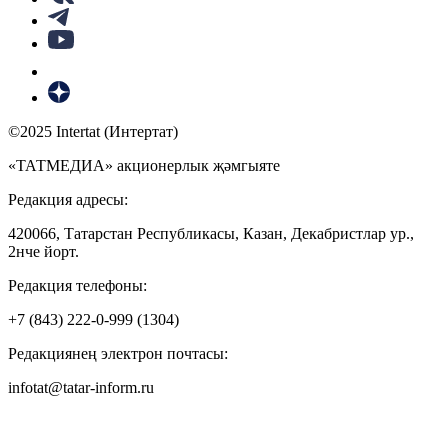
©2025 Intertat (Интертат)
«ТАТМЕДИА» акционерлык җәмгыяте
Редакция адресы:
420066, Татарстан Республикасы, Казан, Декабристлар ур.,
2нче йорт.
Редакция телефоны:
+7 (843) 222-0-999 (1304)
Редакциянең электрон почтасы:
infotat@tatar-inform.ru