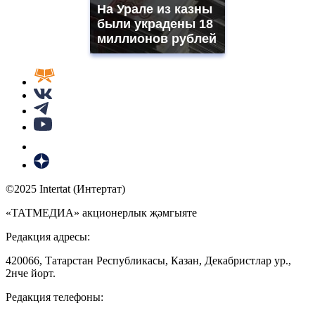
На Урале из казны
были украдены 18
миллионов рублей
©2025 Intertat (Интертат)
«ТАТМЕДИА» акционерлык җәмгыяте
Редакция адресы:
420066, Татарстан Республикасы, Казан, Декабристлар ур.,
2нче йорт.
Редакция телефоны: