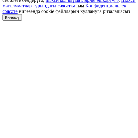
сез әлеге белдерүгә,
шәхси мәгълүматларны эшкәртүгә
,
Шәхси
мәгълүматлар турындагы сәясәткә
һәм
Конфиденциальлек
сәясәте
нигезендә cookie файлларын куллануга ризалашасыз
Килешү