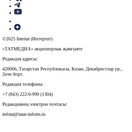
©2025 Intertat (Интертат)
«ТАТМЕДИА» акционерлык җәмгыяте
Редакция адресы:
420066, Татарстан Республикасы, Казан, Декабристлар ур.,
2нче йорт.
Редакция телефоны:
+7 (843) 222-0-999 (1304)
Редакциянең электрон почтасы:
infotat@tatar-inform.ru