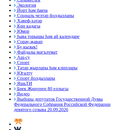
Экология
Йорт һәм бакча
Социаль челтәр йолдызлары
Хәвеф-хәтәр
Көн кадагы
Юмор
Һава торышы һәм ай календаре
Сорау-җавап
Бу кызык!
Файдалы мәгълүмат
Аш-су
Спорт
Татар җырлары һәм клиплары
Югалту
Спорт йолдызлары
ЯшьТИ
Бөек Җиңүнең 80 еллыгы
Видео
Выборы депутатов Государственной Думы
Федерального Собрания Российской Федерации
девятого созыва 20.09.2026