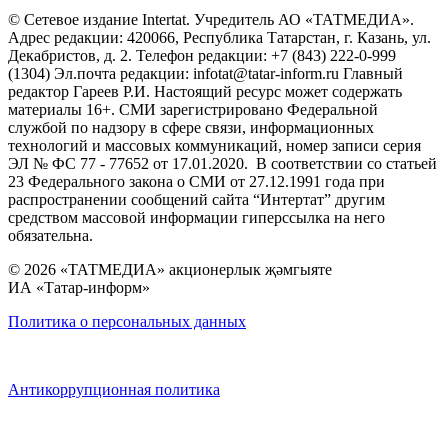
© Сетевое издание Intertat. Учредитель АО «ТАТМЕДИА».
Адрес редакции: 420066, Республика Татарстан, г. Казань, ул.
Декабристов, д. 2. Телефон редакции: +7 (843) 222-0-999
(1304) Эл.почта редакции: infotat@tatar-inform.ru Главный
редактор Гареев Р.И. Настоящий ресурс может содержать
материалы 16+. СМИ зарегистрировано Федеральной
службой по надзору в сфере связи, информационных
технологий и массовых коммуникаций, номер записи серия
ЭЛ № ФС 77 - 77652 от 17.01.2020. В соответствии со статьей
23 Федерального закона о СМИ от 27.12.1991 года при
распространении сообщений сайта “Интертат” другим
средством массовой информации гиперссылка на него
обязательна.
© 2026 «ТАТМЕДИА» акционерлык җәмгыяте
ИА «Татар-информ»
Политика о персональных данных
Антикоррупционная политика