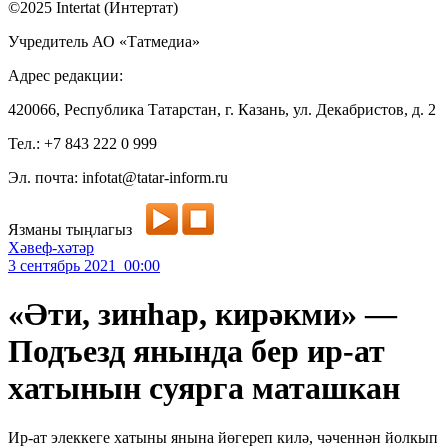
©2025 Intertat (Интертат)
Учредитель АО «Татмедиа»
Адрес редакции:
420066, Республика Татарстан, г. Казань, ул. Декабристов, д. 2
Тел.: +7 843 222 0 999
Эл. почта: infotat@tatar-inform.ru
Язманы тыңлагыз
Хәвеф-хәтәр
3 сентябрь 2021 00:00
«Әти, зинһар, кирәкми» —
Подъезд янында бер ир-ат
хатынын суярга маташкан
Ир-ат элеккеге хатыны янына йөгереп килә, чәченнән йолкып