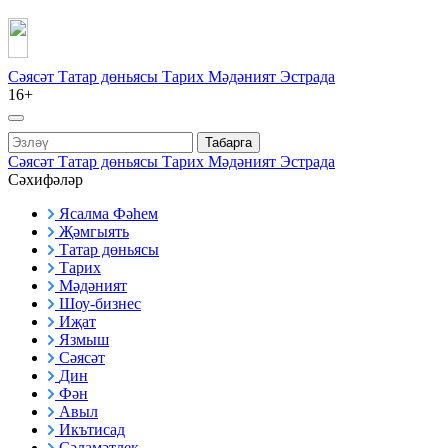
Сәясәт
Татар дөньясы
Тарих
Мәдәният
Эстрада
16+
Табарга
Сәясәт
Татар дөньясы
Тарих
Мәдәният
Эстрада
Сәхифәләр
Ясалма Фәһем
Җәмгыять
Татар дөньясы
Тарих
Мәдәният
Шоу-бизнес
Иҗат
Язмыш
Сәясәт
Дин
Фән
Авыл
Икътисад
Сәламәтлек