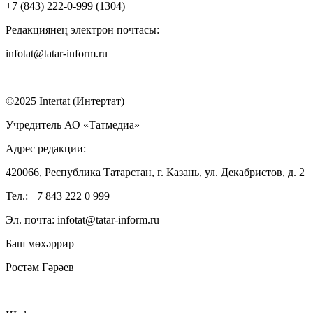
+7 (843) 222-0-999 (1304)
Редакциянең электрон почтасы:
infotat@tatar-inform.ru
©2025 Intertat (Интертат)
Учредитель АО «Татмедиа»
Адрес редакции:
420066, Республика Татарстан, г. Казань, ул. Декабристов, д. 2
Тел.: +7 843 222 0 999
Эл. почта: infotat@tatar-inform.ru
Баш мөхәррир
Рөстәм Гәрәев