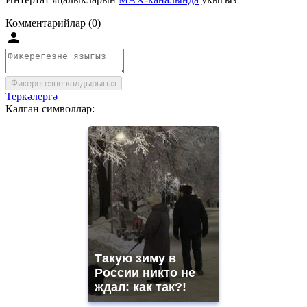
Комментарийлар (0)
Фикерегезне калдырыгыз
Теркәлергә
Калган символлар:
Такую зиму в
России никто не
ждал: как так?!