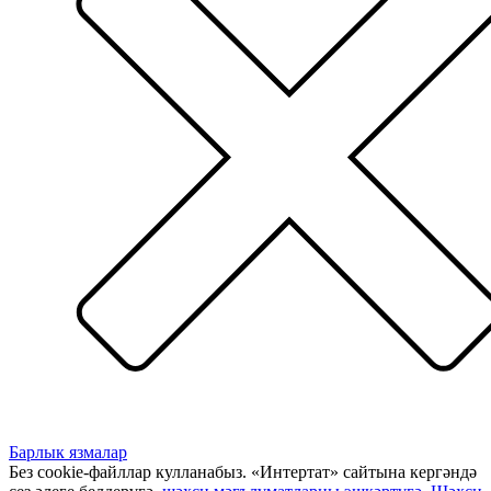
Барлык язмалар
Без cookie-файллар кулланабыз. «Интертат» сайтына кергәндә