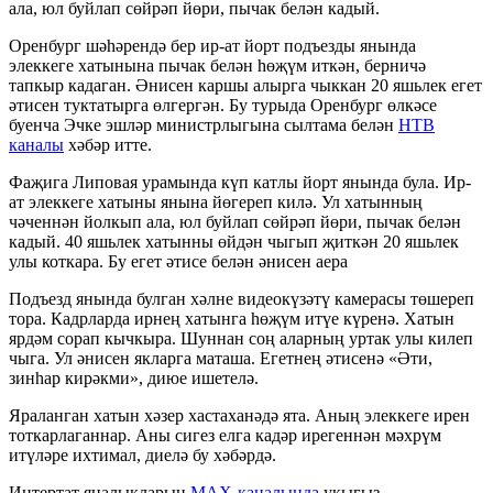
ала, юл буйлап сөйрәп йөри, пычак белән кадый.
Оренбург шәһәрендә бер ир-ат йорт подъезды янында
элеккеге хатынына пычак белән һөҗүм иткән, берничә
тапкыр кадаган. Әнисен каршы алырга чыккан 20 яшьлек егет
әтисен туктатырга өлгергән. Бу турыда Оренбург өлкәсе
буенча Эчке эшләр министрлыгына сылтама белән
НТВ
каналы
хәбәр итте.
Фаҗига Липовая урамында күп катлы йорт янында була. Ир-
ат элеккеге хатыны янына йөгереп килә. Ул хатынның
чәченнән йолкып ала, юл буйлап сөйрәп йөри, пычак белән
кадый. 40 яшьлек хатынны өйдән чыгып җиткән 20 яшьлек
улы коткара. Бу егет әтисе белән әнисен аера
Подъезд янында булган хәлне видеокүзәтү камерасы төшереп
тора. Кадрларда ирнең хатынга һөҗүм итүе күренә. Хатын
ярдәм сорап кычкыра. Шуннан соң аларның уртак улы килеп
чыга. Ул әнисен якларга маташа. Егетнең әтисенә «Әти,
зинһар кирәкми», диюе ишетелә.
Яраланган хатын хәзер хастаханәдә ята. Аның элеккеге ирен
тоткарлаганнар. Аны сигез елга кадәр ирегеннән мәхрүм
итүләре ихтимал, диелә бу хәбәрдә.
Интертат яңалыкларын
MAX-каналында
укыгыз