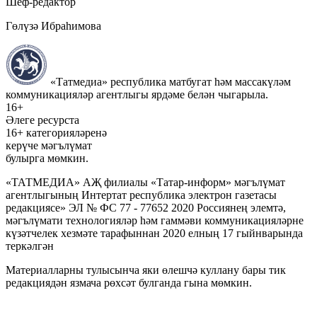
Шеф-редактор
Гөлүзә Ибраһимова
«Татмедиа» республика матбугат һәм массакүләм
коммуникацияләр агентлыгы ярдәме белән чыгарыла.
16+
Әлеге ресурста
16+ категорияләренә
керүче мәгълүмат
булырга мөмкин.
«ТАТМЕДИА» АҖ филиалы «Татар-информ» мәгълүмат
агентлыгының Интертат республика электрон газетасы
редакциясе» ЭЛ № ФС 77 - 77652 2020 Россиянең элемтә,
мәгълүмати технологияләр һәм гаммәви коммуникацияләрне
күзәтчелек хезмәте тарафыннан 2020 елның 17 гыйнварында
теркәлгән
Материалларны тулысынча яки өлешчә куллану бары тик
редакциядән язмача рөхсәт булганда гына мөмкин.