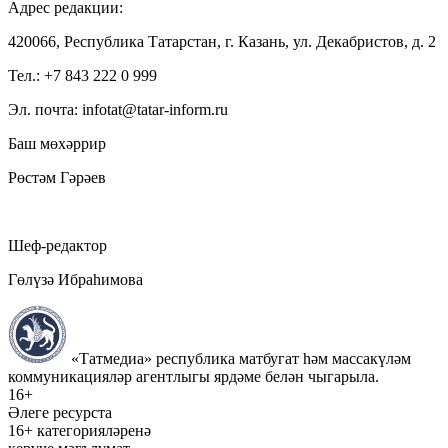
Адрес редакции:
420066, Республика Татарстан, г. Казань, ул. Декабристов, д. 2
Тел.: +7 843 222 0 999
Эл. почта: infotat@tatar-inform.ru
Баш мөхәррир
Рөстәм Гәрәев
Шеф-редактор
Гөлүзә Ибраһимова
«Татмедиа» республика матбугат һәм массакүләм
коммуникацияләр агентлыгы ярдәме белән чыгарыла.
16+
Әлеге ресурста
16+ категорияләренә