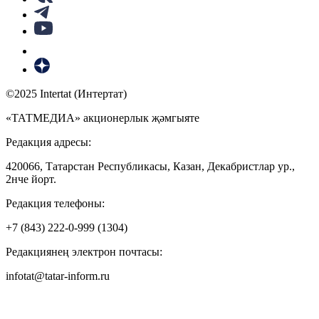
©2025 Intertat (Интертат)
«ТАТМЕДИА» акционерлык җәмгыяте
Редакция адресы:
420066, Татарстан Республикасы, Казан, Декабристлар ур.,
2нче йорт.
Редакция телефоны:
+7 (843) 222-0-999 (1304)
Редакциянең электрон почтасы:
infotat@tatar-inform.ru