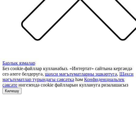
Барлык язмалар
Без cookie-файллар кулланабыз. «Интертат» сайтына кергәндә
сез әлеге белдерүгә,
шәхси мәгълүматларны эшкәртүгә
,
Шәхси
мәгълүматлар турындагы сәясәткә
һәм
Конфиденциальлек
сәясәте
нигезендә cookie файлларын куллануга ризалашасыз
Килешү