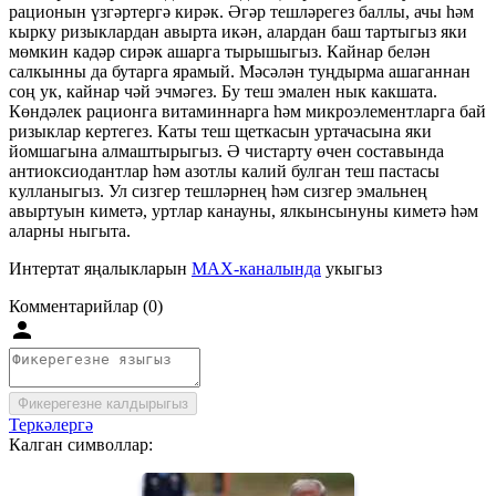
рационын үзгәртергә кирәк. Әгәр тешләрегез баллы, ачы һәм
кырку ризыклардан авырта икән, алардан баш тартыгыз яки
мөмкин кадәр сирәк ашарга тырышыгыз. Кайнар белән
салкынны да бутарга ярамый. Мәсәлән туңдырма ашаганнан
соң ук, кайнар чәй эчмәгез. Бу теш эмален нык какшата.
Көндәлек рационга витаминнарга һәм микроэлементларга бай
ризыклар кертегез. Каты теш щеткасын уртачасына яки
йомшагына алмаштырыгыз. Ә чистарту өчен составында
антиоксиодантлар һәм азотлы калий булган теш пастасы
кулланыгыз. Ул сизгер тешләрнең һәм сизгер эмальнең
авыртуын киметә, уртлар канауны, ялкынсынуны киметә һәм
аларны ныгыта.
Интертат яңалыкларын
MAX-каналында
укыгыз
Комментарийлар (0)
Фикерегезне калдырыгыз
Теркәлергә
Калган символлар: