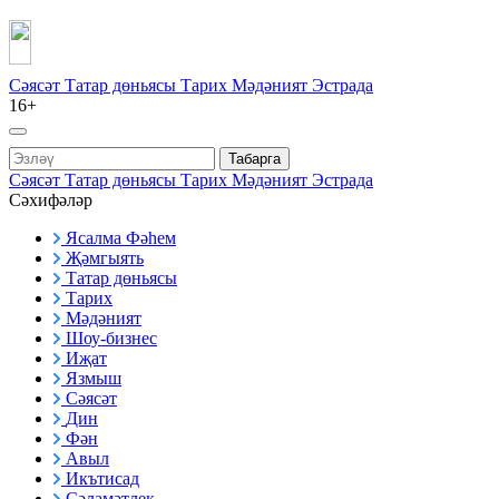
Сәясәт
Татар дөньясы
Тарих
Мәдәният
Эстрада
16+
Табарга
Сәясәт
Татар дөньясы
Тарих
Мәдәният
Эстрада
Сәхифәләр
Ясалма Фәһем
Җәмгыять
Татар дөньясы
Тарих
Мәдәният
Шоу-бизнес
Иҗат
Язмыш
Сәясәт
Дин
Фән
Авыл
Икътисад
Сәламәтлек