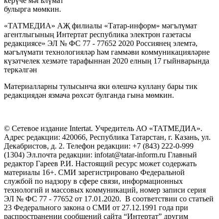
керүче мәгълүмат
булырга мөмкин.
«ТАТМЕДИА» АҖ филиалы «Татар-информ» мәгълүмат
агентлыгының Интертат республика электрон газетасы
редакциясе» ЭЛ № ФС 77 - 77652 2020 Россиянең элемтә,
мәгълүмати технологияләр һәм гаммәви коммуникацияләрне
күзәтчелек хезмәте тарафыннан 2020 елның 17 гыйнварында
теркәлгән
Материалларны тулысынча яки өлешчә куллану бары тик
редакциядән язмача рөхсәт булганда гына мөмкин.
© Сетевое издание Intertat. Учредитель АО «ТАТМЕДИА».
Адрес редакции: 420066, Республика Татарстан, г. Казань, ул.
Декабристов, д. 2. Телефон редакции: +7 (843) 222-0-999
(1304) Эл.почта редакции: infotat@tatar-inform.ru Главный
редактор Гареев Р.И. Настоящий ресурс может содержать
материалы 16+. СМИ зарегистрировано Федеральной
службой по надзору в сфере связи, информационных
технологий и массовых коммуникаций, номер записи серия
ЭЛ № ФС 77 - 77652 от 17.01.2020. В соответствии со статьей
23 Федерального закона о СМИ от 27.12.1991 года при
распространении сообщений сайта “Интертат” другим