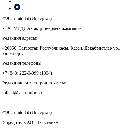
©2025 Intertat (Интертат)
«ТАТМЕДИА» акционерлык җәмгыяте
Редакция адресы:
420066, Татарстан Республикасы, Казан, Декабристлар ур.,
2нче йорт.
Редакция телефоны:
+7 (843) 222-0-999 (1304)
Редакциянең электрон почтасы:
infotat@tatar-inform.ru
©2025 Intertat (Интертат)
Учредитель АО «Татмедиа»