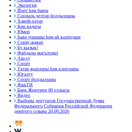
Экология
Йорт һәм бакча
Социаль челтәр йолдызлары
Хәвеф-хәтәр
Көн кадагы
Юмор
Һава торышы һәм ай календаре
Сорау-җавап
Бу кызык!
Файдалы мәгълүмат
Аш-су
Спорт
Татар җырлары һәм клиплары
Югалту
Спорт йолдызлары
ЯшьТИ
Бөек Җиңүнең 80 еллыгы
Видео
Выборы депутатов Государственной Думы
Федерального Собрания Российской Федерации
девятого созыва 20.09.2026