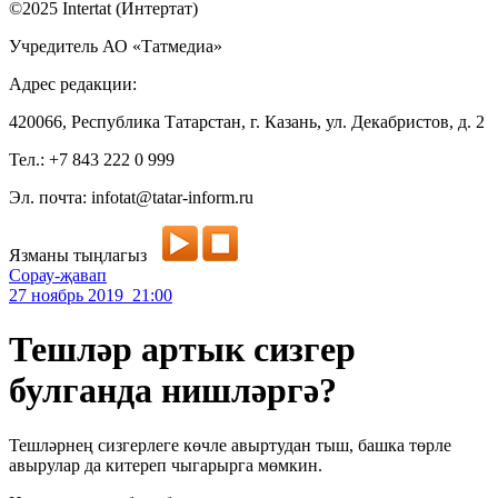
©2025 Intertat (Интертат)
Учредитель АО «Татмедиа»
Адрес редакции:
420066, Республика Татарстан, г. Казань, ул. Декабристов, д. 2
Тел.: +7 843 222 0 999
Эл. почта: infotat@tatar-inform.ru
Язманы тыңлагыз
Сорау-җавап
27 ноябрь 2019 21:00
Тешләр артык сизгер
булганда нишләргә?
Тешләрнең сизгерлеге көчле авыртудан тыш, башка төрле
авырулар да китереп чыгарырга мөмкин.