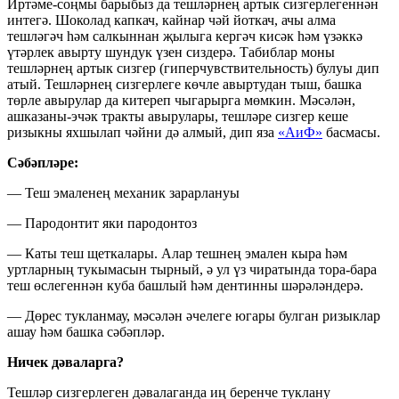
Иртәме-соңмы барыбыз да тешләрнең артык сизгерлегеннән
интегә. Шоколад капкач, кайнар чәй йоткач, ачы алма
тешләгәч һәм салкыннан җылыга кергәч кисәк һәм үзәккә
үтәрлек авырту шундук үзен сиздерә. Табиблар моны
тешләрнең артык сизгер (гиперчувствительность) булуы дип
атый. Тешләрнең сизгерлеге көчле авыртудан тыш, башка
төрле авырулар да китереп чыгарырга мөмкин. Мәсәлән,
ашказаны-эчәк тракты авырулары, тешләре сизгер кеше
ризыкны яхшылап чәйни дә алмый, дип яза
«АиФ»
басмасы.
Сәбәпләре:
— Теш эмаленең механик зарарлануы
— Пародонтит яки пародонтоз
— Каты теш щеткалары. Алар тешнең эмален кыра һәм
уртларның тукымасын тырный, ә ул үз чиратында тора-бара
теш өслегеннән куба башлый һәм дентинны шәрәләндерә.
— Дөрес тукланмау, мәсәлән әчелеге югары булган ризыклар
ашау һәм башка сәбәпләр.
Ничек дәваларга?
Тешләр сизгерлеген дәвалаганда иң беренче туклану