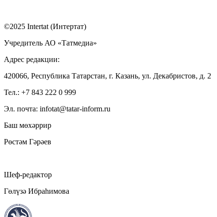
©2025 Intertat (Интертат)
Учредитель АО «Татмедиа»
Адрес редакции:
420066, Республика Татарстан, г. Казань, ул. Декабристов, д. 2
Тел.: +7 843 222 0 999
Эл. почта: infotat@tatar-inform.ru
Баш мөхәррир
Рөстәм Гәрәев
Шеф-редактор
Гөлүзә Ибраһимова