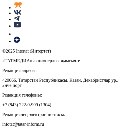
©2025 Intertat (Интертат)
«ТАТМЕДИА» акционерлык җәмгыяте
Редакция адресы:
420066, Татарстан Республикасы, Казан, Декабристлар ур.,
2нче йорт.
Редакция телефоны:
+7 (843) 222-0-999 (1304)
Редакциянең электрон почтасы:
infotat@tatar-inform.ru