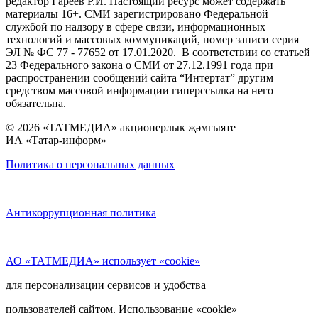
редактор Гареев Р.И. Настоящий ресурс может содержать
материалы 16+. СМИ зарегистрировано Федеральной
службой по надзору в сфере связи, информационных
технологий и массовых коммуникаций, номер записи серия
ЭЛ № ФС 77 - 77652 от 17.01.2020. В соответствии со статьей
23 Федерального закона о СМИ от 27.12.1991 года при
распространении сообщений сайта “Интертат” другим
средством массовой информации гиперссылка на него
обязательна.
© 2026 «ТАТМЕДИА» акционерлык җәмгыяте
ИА «Татар-информ»
Политика о персональных данных
Антикоррупционная политика
АО «ТАТМЕДИА» использует «cookie»
для персонализации сервисов и удобства
пользователей сайтом. Использование «cookie»