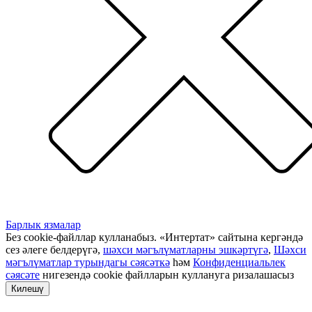
Барлык язмалар
Без cookie-файллар кулланабыз. «Интертат» сайтына кергәндә
сез әлеге белдерүгә,
шәхси мәгълүматларны эшкәртүгә
,
Шәхси
мәгълүматлар турындагы сәясәткә
һәм
Конфиденциальлек
сәясәте
нигезендә cookie файлларын куллануга ризалашасыз
Килешү