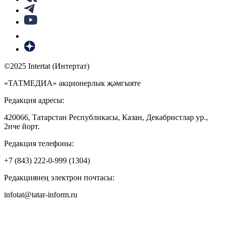
©2025 Intertat (Интертат)
«ТАТМЕДИА» акционерлык җәмгыяте
Редакция адресы:
420066, Татарстан Республикасы, Казан, Декабристлар ур.,
2нче йорт.
Редакция телефоны:
+7 (843) 222-0-999 (1304)
Редакциянең электрон почтасы:
infotat@tatar-inform.ru