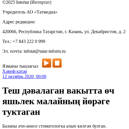
©2025 Intertat (Интертат)
Учредитель АО «Татмедиа»
Адрес редакции:
420066, Республика Татарстан, г. Казань, ул. Декабристов, д. 2
Тел.: +7 843 222 0 999
Эл. почта: infotat@tatar-inform.ru
Язманы тыңлагыз
Хәвеф-хәтәр
12 октябрь 2020 00:00
Теш дәвалаган вакытта өч
яшьлек малайның йөрәге
туктаган
Баланы әти-әнисе стоматологка алып килгән булган.