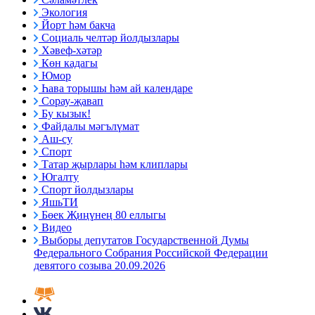
Экология
Йорт һәм бакча
Социаль челтәр йолдызлары
Хәвеф-хәтәр
Көн кадагы
Юмор
Һава торышы һәм ай календаре
Сорау-җавап
Бу кызык!
Файдалы мәгълүмат
Аш-су
Спорт
Татар җырлары һәм клиплары
Югалту
Спорт йолдызлары
ЯшьТИ
Бөек Җиңүнең 80 еллыгы
Видео
Выборы депутатов Государственной Думы
Федерального Собрания Российской Федерации
девятого созыва 20.09.2026