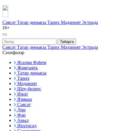
Сәясәт
Татар дөньясы
Тарих
Мәдәният
Эстрада
16+
Табарга
Сәясәт
Татар дөньясы
Тарих
Мәдәният
Эстрада
Сәхифәләр
Ясалма Фәһем
Җәмгыять
Татар дөньясы
Тарих
Мәдәният
Шоу-бизнес
Иҗат
Язмыш
Сәясәт
Дин
Фән
Авыл
Икътисад
Сәламәтлек