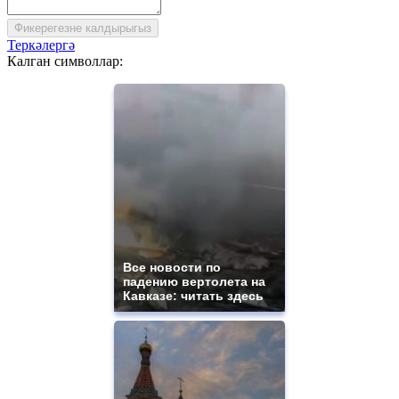
Фикерегезне калдырыгыз
Теркәлергә
Калган символлар:
Все новости по
падению вертолета на
Кавказе: читать здесь