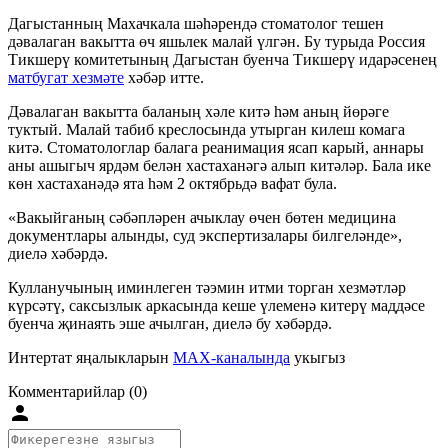
Дагыстанның Махачкала шәһәрендә стоматолог тешен
дәвалаган вакытта өч яшьлек малай үлгән. Бу турыда Россия
Тикшерү комитетының Дагыстан буенча Тикшерү идарәсенең
матбугат хезмәте
хәбәр итте.
Дәвалаган вакытта баланың хәле китә һәм аның йөрәге
туктый. Малай табиб креслосында утырган килеш комага
китә. Стоматологлар балага реанимация ясап карый, аннары
аны ашыгыч ярдәм белән хастаханәгә алып китәләр. Бала ике
көн хастаханәдә ята һәм 2 октябрьдә вафат була.
«Вакыйганың сәбәпләрен ачыклау өчен бөтен медицина
документлары алынды, суд экспертизалары билгеләнде»,
диелә хәбәрдә.
Кулланучының иминлеген тәэмин итми торган хезмәтләр
күрсәтү, саксызлык аркасында кеше үлеменә китерү маддәсе
буенча җинаять эше ачылган, диелә бу хәбәрдә.
Интертат яңалыкларын
MAX-каналында
укыгыз
Комментарийлар (0)