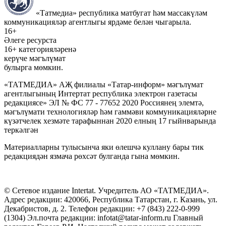
«Татмедиа» республика матбугат һәм массакүләм
коммуникацияләр агентлыгы ярдәме белән чыгарыла.
16+
Әлеге ресурста
16+ категорияләренә
керүче мәгълүмат
булырга мөмкин.
«ТАТМЕДИА» АҖ филиалы «Татар-информ» мәгълүмат
агентлыгының Интертат республика электрон газетасы
редакциясе» ЭЛ № ФС 77 - 77652 2020 Россиянең элемтә,
мәгълүмати технологияләр һәм гаммәви коммуникацияләрне
күзәтчелек хезмәте тарафыннан 2020 елның 17 гыйнварында
теркәлгән
Материалларны тулысынча яки өлешчә куллану бары тик
редакциядән язмача рөхсәт булганда гына мөмкин.
© Сетевое издание Intertat. Учредитель АО «ТАТМЕДИА».
Адрес редакции: 420066, Республика Татарстан, г. Казань, ул.
Декабристов, д. 2. Телефон редакции: +7 (843) 222-0-999
(1304) Эл.почта редакции: infotat@tatar-inform.ru Главный