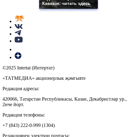
Кавказе: читать здесь
©2025 Intertat (Интертат)
«ТАТМЕДИА» акционерлык җәмгыяте
Редакция адресы:
420066, Татарстан Республикасы, Казан, Декабристлар ур.,
2нче йорт.
Редакция телефоны:
+7 (843) 222-0-999 (1304)
Редакциянең электрон почтасы: