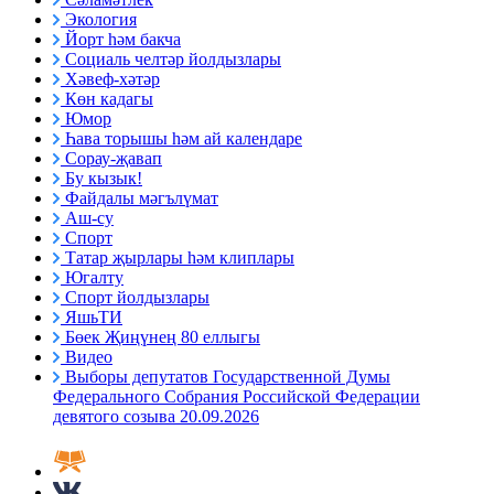
Экология
Йорт һәм бакча
Социаль челтәр йолдызлары
Хәвеф-хәтәр
Көн кадагы
Юмор
Һава торышы һәм ай календаре
Сорау-җавап
Бу кызык!
Файдалы мәгълүмат
Аш-су
Спорт
Татар җырлары һәм клиплары
Югалту
Спорт йолдызлары
ЯшьТИ
Бөек Җиңүнең 80 еллыгы
Видео
Выборы депутатов Государственной Думы
Федерального Собрания Российской Федерации
девятого созыва 20.09.2026