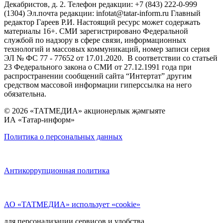
Декабристов, д. 2. Телефон редакции: +7 (843) 222-0-999
(1304) Эл.почта редакции: infotat@tatar-inform.ru Главный
редактор Гареев Р.И. Настоящий ресурс может содержать
материалы 16+. СМИ зарегистрировано Федеральной
службой по надзору в сфере связи, информационных
технологий и массовых коммуникаций, номер записи серия
ЭЛ № ФС 77 - 77652 от 17.01.2020. В соответствии со статьей
23 Федерального закона о СМИ от 27.12.1991 года при
распространении сообщений сайта “Интертат” другим
средством массовой информации гиперссылка на него
обязательна.
© 2026 «ТАТМЕДИА» акционерлык җәмгыяте
ИА «Татар-информ»
Политика о персональных данных
Антикоррупционная политика
АО «ТАТМЕДИА» использует «cookie»
для персонализации сервисов и удобства