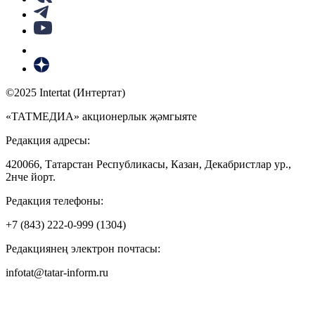
©2025 Intertat (Интертат)
«ТАТМЕДИА» акционерлык җәмгыяте
Редакция адресы:
420066, Татарстан Республикасы, Казан, Декабристлар ур.,
2нче йорт.
Редакция телефоны:
+7 (843) 222-0-999 (1304)
Редакциянең электрон почтасы:
infotat@tatar-inform.ru