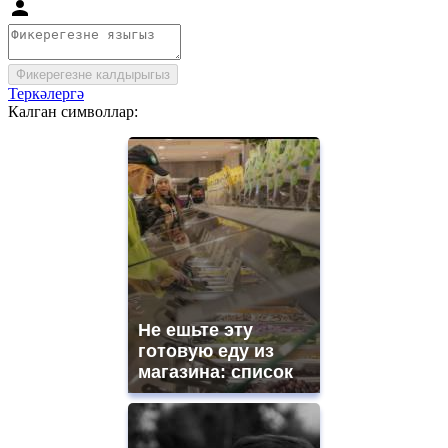
Фикерегезне калдырыгыз
Теркәлергә
Калган символлар:
Не ешьте эту
готовую еду из
магазина: список