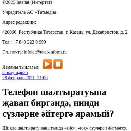
©2025 Intertat (Интертат)
Учредитель АО «Татмедиа»
Адрес редакции:
420066, Республика Татарстан, г. Казань, ул. Декабристов, д. 2
Тел.: +7 843 222 0 999
Эл. почта: infotat@tatar-inform.ru
Язманы тыңлагыз
Сорау-җавап
28 февраль 2021 21:00
Телефон шалтыратуына
җавап биргәндә, нинди
сүзләрне әйтергә ярамый?
Шикле шалтырату вакытында «әйе», «юк» сүзләрен әйтмәгез.