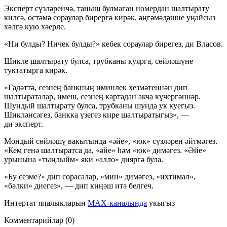
Эксперт сүзләренчә, таныш булмаган номердан шалтырату
килсә, өстәмә сораулар бирергә кирәк, әңгәмәдәшне уңайсыз
хәлгә кую хәерле.
«Ни булды? Ничек булды?» кебек сораулар бирегез, ди Власов.
Шикле шалтырату булса, трубканы куярга, сөйләшүне
туктатырга кирәк.
«Гадәттә, сезнең банкның иминлек хезмәтеннән дип
шалтыраталар, имеш, сезнең картадан акча күчергәннәр.
Шундый шалтырату булса, трубканы шунда ук куегыз.
Шикләнсәгез, банкка үзегез кире шалтыратыгыз», —
ди эксперт.
Мондый сөйләшү вакытында «әйе», «юк» сүзләрен әйтмәгез.
«Кем генә шалтыратса да, «әйе» һәм «юк» димәгез. «Әйе»
урынына «тыңлыйм» яки «алло» дияргә була.
«Бу сезме?» дип сорасалар, «мин» димәгез, «ихтимал»,
«бәлки» диегез», — дип киңәш итә белгеч.
Интертат яңалыкларын
MAX-каналында
укыгыз
Комментарийлар (0)