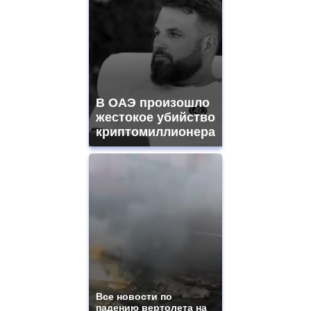
В ОАЭ произошло
жестокое убийство
криптомиллионера
Все новости по
падению вертолета на