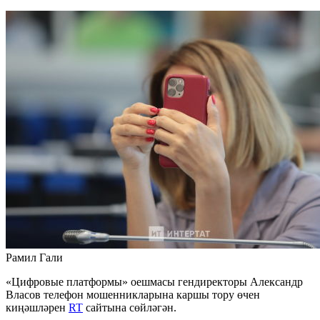
Рамил Гали
«Цифровые платформы» оешмасы гендиректоры Александр
Власов телефон мошенникларына каршы тору өчен
киңәшләрен
RT
сайтына сөйләгән.