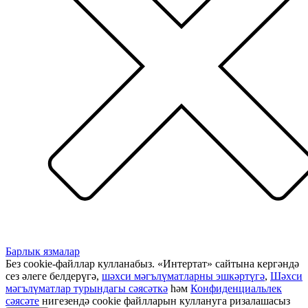
Барлык язмалар
Без cookie-файллар кулланабыз. «Интертат» сайтына кергәндә
сез әлеге белдерүгә,
шәхси мәгълүматларны эшкәртүгә
,
Шәхси
мәгълүматлар турындагы сәясәткә
һәм
Конфиденциальлек
сәясәте
нигезендә cookie файлларын куллануга ризалашасыз