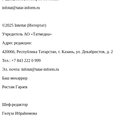
infotat@tatar-inform.ru
©2025 Intertat (Интертат)
Учредитель АО «Татмедиа»
Адрес редакции:
420066, Республика Татарстан, г. Казань, ул. Декабристов, д. 2
Тел.: +7 843 222 0 999
Эл. почта: infotat@tatar-inform.ru
Баш мөхәррир
Рөстәм Гәрәев
Шеф-редактор
Гөлүзә Ибраһимова