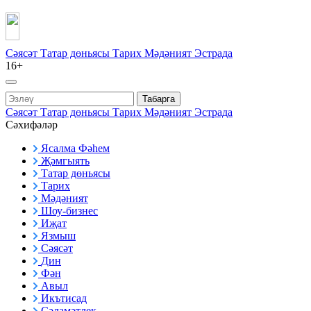
Сәясәт
Татар дөньясы
Тарих
Мәдәният
Эстрада
16+
Табарга
Сәясәт
Татар дөньясы
Тарих
Мәдәният
Эстрада
Сәхифәләр
Ясалма Фәһем
Җәмгыять
Татар дөньясы
Тарих
Мәдәният
Шоу-бизнес
Иҗат
Язмыш
Сәясәт
Дин
Фән
Авыл
Икътисад
Сәламәтлек