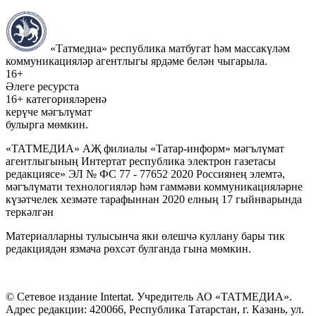
«Татмедиа» республика матбугат һәм массакүләм
коммуникацияләр агентлыгы ярдәме белән чыгарыла.
16+
Әлеге ресурста
16+ категорияләренә
керүче мәгълүмат
булырга мөмкин.
«ТАТМЕДИА» АҖ филиалы «Татар-информ» мәгълүмат
агентлыгының Интертат республика электрон газетасы
редакциясе» ЭЛ № ФС 77 - 77652 2020 Россиянең элемтә,
мәгълүмати технологияләр һәм гаммәви коммуникацияләрне
күзәтчелек хезмәте тарафыннан 2020 елның 17 гыйнварында
теркәлгән
Материалларны тулысынча яки өлешчә куллану бары тик
редакциядән язмача рөхсәт булганда гына мөмкин.
© Сетевое издание Intertat. Учредитель АО «ТАТМЕДИА».
Адрес редакции: 420066, Республика Татарстан, г. Казань, ул.