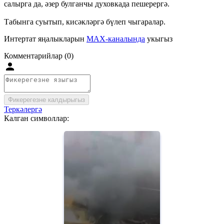
салырга да, әзер булганчы духовкада пешерергә.
Табынга суытып, кисәкләргә бүлеп чыгаралар.
Интертат яңалыкларын
MAX-каналында
укыгыз
Комментарийлар (0)
Фикерегезне калдырыгыз
Теркәлергә
Калган символлар: