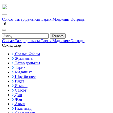
Сәясәт
Татар дөньясы
Тарих
Мәдәният
Эстрада
16+
Табарга
Сәясәт
Татар дөньясы
Тарих
Мәдәният
Эстрада
Сәхифәләр
Ясалма Фәһем
Җәмгыять
Татар дөньясы
Тарих
Мәдәният
Шоу-бизнес
Иҗат
Язмыш
Сәясәт
Дин
Фән
Авыл
Икътисад
Сәламәтлек