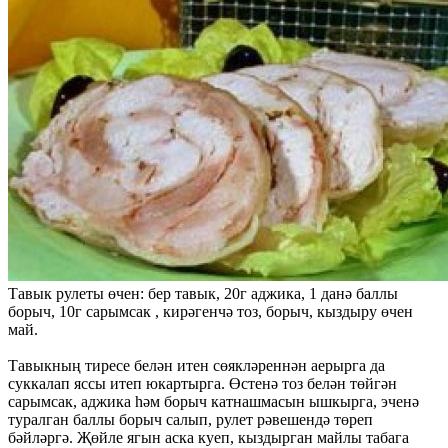
Тавык рулеты өчен: бер тавык, 20г аджика, 1 данә баллы
борыч, 10г сарымсак , кирәгенчә тоз, борыч, кыздыру өчен
май.
Тавыкның тиресе белән итен сөякләреннән аерырга да
суккалап яссы итеп юкартырга. Өстенә тоз белән төйгән
сарымсак, аджика һәм борыч катнашмасын ышкырга, эченә
туралган баллы борыч салып, рулет рәвешендә төреп
бәйләргә. Җөйле ягын аска куеп, кыздырган майлы табага