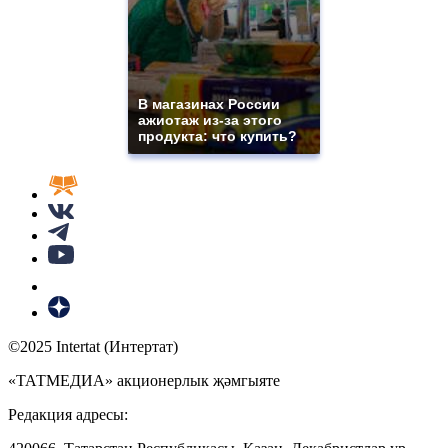
В магазинах России
ажиотаж из-за этого
продукта: что купить?
©2025 Intertat (Интертат)
«ТАТМЕДИА» акционерлык җәмгыяте
Редакция адресы: