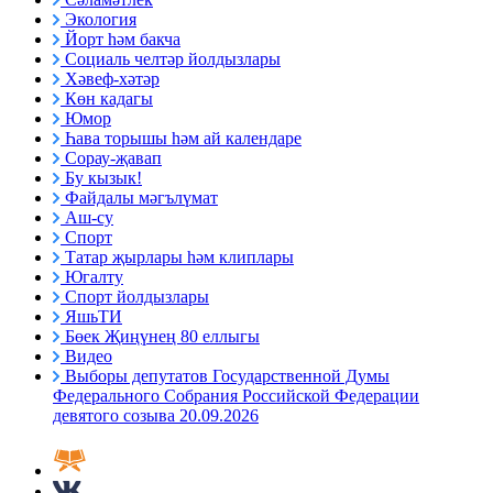
Экология
Йорт һәм бакча
Социаль челтәр йолдызлары
Хәвеф-хәтәр
Көн кадагы
Юмор
Һава торышы һәм ай календаре
Сорау-җавап
Бу кызык!
Файдалы мәгълүмат
Аш-су
Спорт
Татар җырлары һәм клиплары
Югалту
Спорт йолдызлары
ЯшьТИ
Бөек Җиңүнең 80 еллыгы
Видео
Выборы депутатов Государственной Думы
Федерального Собрания Российской Федерации
девятого созыва 20.09.2026