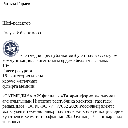
Рөстәм Гәрәев
Шеф-редактор
Гөлүзә Ибраһимова
«Татмедиа» республика матбугат һәм массакүләм
коммуникацияләр агентлыгы ярдәме белән чыгарыла.
16+
Әлеге ресурста
16+ категорияләренә
керүче мәгълүмат
булырга мөмкин.
«ТАТМЕДИА» АҖ филиалы «Татар-информ» мәгълүмат
агентлыгының Интертат республика электрон газетасы
редакциясе» ЭЛ № ФС 77 - 77652 2020 Россиянең элемтә,
мәгълүмати технологияләр һәм гаммәви коммуникацияләрне
күзәтчелек хезмәте тарафыннан 2020 елның 17 гыйнварында
теркәлгән