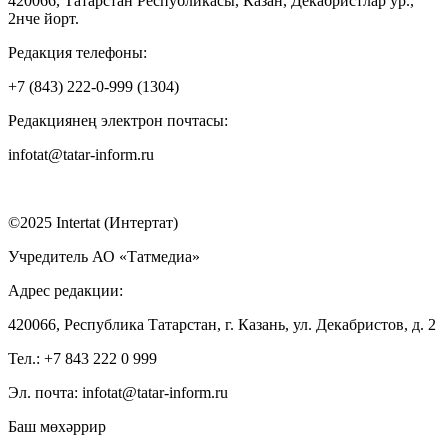
420066, Татарстан Республикасы, Казан, Декабристлар ур.,
2нче йорт.
Редакция телефоны:
+7 (843) 222-0-999 (1304)
Редакциянең электрон почтасы:
infotat@tatar-inform.ru
©2025 Intertat (Интертат)
Учредитель АО «Татмедиа»
Адрес редакции:
420066, Республика Татарстан, г. Казань, ул. Декабристов, д. 2
Тел.: +7 843 222 0 999
Эл. почта: infotat@tatar-inform.ru
Баш мөхәррир