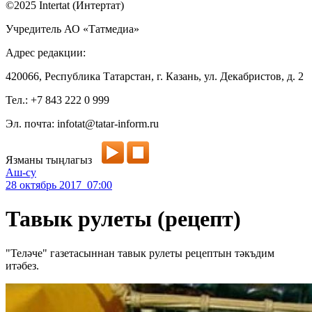
©2025 Intertat (Интертат)
Учредитель АО «Татмедиа»
Адрес редакции:
420066, Республика Татарстан, г. Казань, ул. Декабристов, д. 2
Тел.: +7 843 222 0 999
Эл. почта: infotat@tatar-inform.ru
Язманы тыңлагыз
Аш-су
28 октябрь 2017 07:00
Тавык рулеты (рецепт)
"Теләче" газетасыннан тавык рулеты рецептын тәкъдим
итәбез.