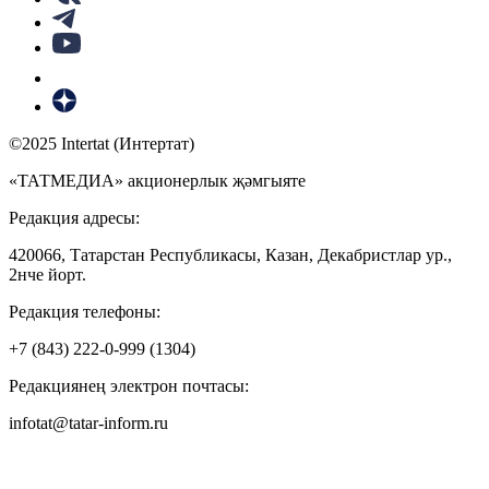
©2025 Intertat (Интертат)
«ТАТМЕДИА» акционерлык җәмгыяте
Редакция адресы:
420066, Татарстан Республикасы, Казан, Декабристлар ур.,
2нче йорт.
Редакция телефоны:
+7 (843) 222-0-999 (1304)
Редакциянең электрон почтасы:
infotat@tatar-inform.ru