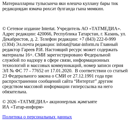
Материалларны тулысынча яки өлешчә куллану бары тик
редакциядән язмача рөхсәт булганда гына мөмкин.
© Сетевое издание Intertat. Учредитель АО «ТАТМЕДИА».
Адрес редакции: 420066, Республика Татарстан, г. Казань, ул.
Декабристов, д. 2. Телефон редакции: +7 (843) 222-0-999
(1304) Эл.почта редакции: infotat@tatar-inform.ru Главный
редактор Гареев Р.И. Настоящий ресурс может содержать
материалы 16+. СМИ зарегистрировано Федеральной
службой по надзору в сфере связи, информационных
технологий и массовых коммуникаций, номер записи серия
ЭЛ № ФС 77 - 77652 от 17.01.2020. В соответствии со статьей
23 Федерального закона о СМИ от 27.12.1991 года при
распространении сообщений сайта “Интертат” другим
средством массовой информации гиперссылка на него
обязательна.
© 2026 «ТАТМЕДИА» акционерлык җәмгыяте
ИА «Татар-информ»
Политика о персональных данных