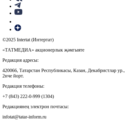
©2025 Intertat (Интертат)
«ТАТМЕДИА» акционерлык җәмгыяте
Редакция адресы:
420066, Татарстан Республикасы, Казан, Декабристлар ур.,
2нче йорт.
Редакция телефоны:
+7 (843) 222-0-999 (1304)
Редакциянең электрон почтасы:
infotat@tatar-inform.ru