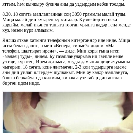
яттым, һәм кычкыру буенча аны да уздырдым кебек тоелды.
8.30. 18 сәгать азапланганнан соң 3850 граммлы малай туды.
Миңа малай дип күтәреп күрсәтәләр. Күзне йөртеп өскә
карыйм, малай икәнен таныта торган урынга кадәр генә менде
күз, йөзен күрә алмадым.
Янәшә яткан хатынга телефонын китергәннәр иде инде. Миңа
исем белән дәште, ә мин «Венера, синме?» дидем. «Мә
телефон, шалтырат иреңә», — диде. Мин коры гына итеп
«малаең туды», дидем. Бу газаплануларыма иң гаепле кеше
ул иде, күрәсең. Ирем җитмәсә, «туды дамыни» диде ачуымны
чыгарып, 18 сәгать кенә җитмәгән, 2-3 көн тудырырга идеме
аны дип уйлап өлгердем шулвакыт. Мин бу кадәр азаплануга,
башка беркайчан да килмим, кирәксә үзе табар дип антлар
биргән идем инде.