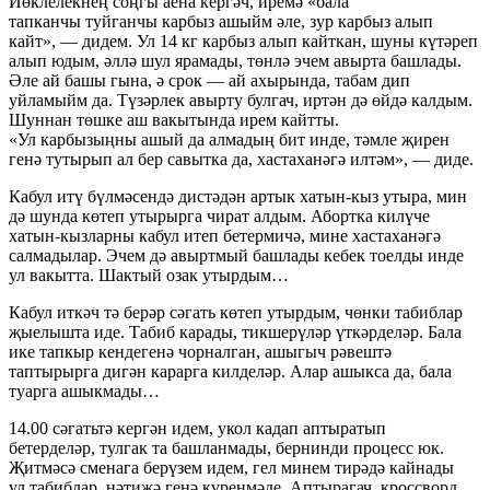
Йөклелекнең соңгы аена кергәч, иремә «бала
тапканчы туйганчы карбыз ашыйм әле, зур карбыз алып
кайт», — дидем. Ул 14 кг карбыз алып кайткан, шуны күтәреп
алып юдым, әллә шул ярамады, төнлә эчем авырта башлады.
Әле ай башы гына, ә срок — ай ахырында, табам дип
уйламыйм да. Түзәрлек авырту булгач, иртән дә өйдә калдым.
Шуннан төшке аш вакытында ирем кайтты.
«Ул карбызыңны ашый да алмадың бит инде, тәмле җирен
генә тутырып ал бер савытка да, хастаханәгә илтәм», — диде.
Кабул итү бүлмәсендә дистәдән артык хатын-кыз утыра, мин
дә шунда көтеп утырырга чират алдым. Абортка килүче
хатын-кызларны кабул итеп бетермичә, мине хастаханәгә
салмадылар. Эчем дә авыртмый башлады кебек тоелды инде
ул вакытта. Шактый озак утырдым…
Кабул иткәч тә берәр сәгать көтеп утырдым, чөнки табиблар
җыелышта иде. Табиб карады, тикшерүләр үткәрделәр. Бала
ике тапкыр кендегенә чорналган, ашыгыч рәвештә
таптырырга дигән карарга килделәр. Алар ашыкса да, бала
туарга ашыкмады…
14.00 сәгатьтә кергән идем, укол кадап аптыратып
бетерделәр, тулгак та башланмады, бернинди процесс юк.
Җитмәсә сменага берүзем идем, гел минем тирәдә кайнады
ул табиблар, нәтиҗә генә күренмәде. Аптырагач, кроссворд