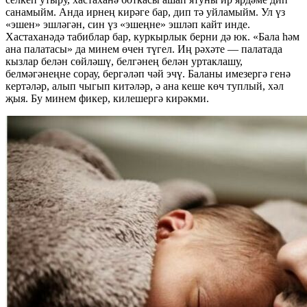
санамыйм. Анда ирнең кирәге бар, дип тә уйламыйм. Ул үз
«эшен» эшләгән, син үз «эшеңне» эшләп кайт инде.
Хастаханәдә табиблар бар, куркырлык берни дә юк. «Бала һәм
ана палатасы» да минем өчен түгел. Иң рәхәте — палатада
кызлар белән сөйләшү, белгәнең белән уртаклашу,
белмәгәнеңне сорау, бергәләп чәй эчү. Баланы имезергә генә
кертәләр, алып чыгып китәләр, ә ана кеше көч туплый, хәл
җыя. Бу минем фикер, килешергә кирәкми.