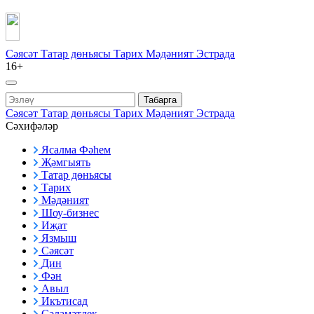
Сәясәт
Татар дөньясы
Тарих
Мәдәният
Эстрада
16+
Табарга
Сәясәт
Татар дөньясы
Тарих
Мәдәният
Эстрада
Сәхифәләр
Ясалма Фәһем
Җәмгыять
Татар дөньясы
Тарих
Мәдәният
Шоу-бизнес
Иҗат
Язмыш
Сәясәт
Дин
Фән
Авыл
Икътисад
Сәламәтлек