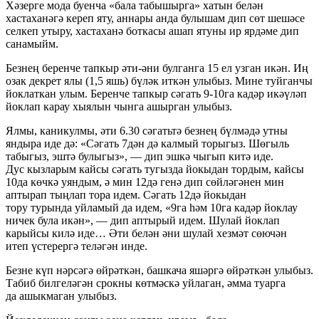
Хәзерге мода буенча «бала табышырга» хатын белән
хастаханәгә кереп яту, аннары анда булышам дип сөт шешәсе
селкеп утыру, хастаханә боткасы ашап ятуны ир ярдәме дип
санамыйм.
Безнең беренче тапкыр әти-әни булганга 15 ел узган икән. Иң
озак декрет ялы (1,5 яшь) бүләк иткән улыбыз. Мине туйганчы
йоклаткан улым. Беренче тапкыр сәгать 9-10га кадәр икәүләп
йоклап карау хыялын чынга ашырган улыбыз.
Ялмы, каникулмы, әти 6.30 сәгатьтә безнең бүлмәдә утны
яндыра иде дә: «Сәгать 7дән дә калмый торыгыз. Шөгыль
табыгыз, эштә булыгыз», — дип эшкә чыгып китә иде.
Дус кызларым кайсы сәгать тугызда йокыдан тордым, кайсы
10да көчкә уяндым, ә мин 12дә генә дип сөйләгәнен мин
аптырап тыңлап тора идем. Сәгать 12дә йокыдан
тору турында уйламый да идем, «9га һәм 10га кадәр йоклау
ничек була икән», — дип аптырый идем. Шулай йоклап
карыйсы килә иде… Әти белән әни шулай хезмәт сөючән
итеп үстерергә теләгән инде.
Безне күп нәрсәгә өйрәткән, башкача яшәргә өйрәткән улыбыз.
Табиб билгеләгән срокны көтмәскә уйлаган, әмма туарга
да ашыкмаган улыбыз.