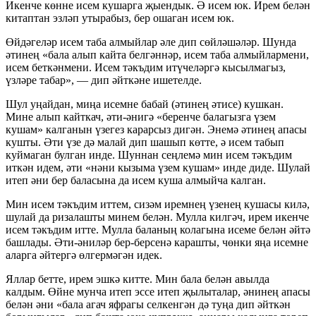
Икенче көнне исем кушарга җыендык. Ә исем юк. Ирем белән
китаптан эзләп утырабыз, бер ошаган исем юк.
Өйдәгеләр исем таба алмыйлар әле дип сөйләшәләр. Шунда
әтинең «бала алып кайта белгәннәр, исем таба алмыйлармени,
исем беткәнмени. Исем тәкъдим итүчеләргә кысылмагыз,
үзләре табар», — дип әйткәне ишетелде.
Шул уңайдан, миңа исемне бабай (әтинең әтисе) кушкан.
Мине алып кайткач, әти-әнигә «беренче балагызга үзем
кушам» калганын үзегез карарсыз дигән. Энемә әтинең апасы
кушты. Әти үзе дә малай дип шашып көтте, ә исем табып
куймаган булган инде. Шуннан сеңлемә мин исем тәкъдим
иткән идем, әти «нәни кызыма үзем кушам» инде диде. Шулай
итеп әни бер баласына да исем куша алмыйча калган.
Мин исем тәкъдим иттем, сизәм иремнең үзенең кушасы килә,
шулай да ризалашты минем белән. Мулла килгәч, ирем икенче
исем тәкъдим итте. Мулла баланың колагына исеме белән әйтә
башлады. Әти-әниләр бер-берсенә карашты, чөнки яңа исемне
аларга әйтергә өлгермәгән идек.
Яллар бетте, ирем эшкә китте. Мин бала белән авылда
калдым. Өйне мунча итеп эссе итеп җылыталар, әнинең апасы
белән әни «бала агач яфрагы селкенгән дә туңа дип әйткән