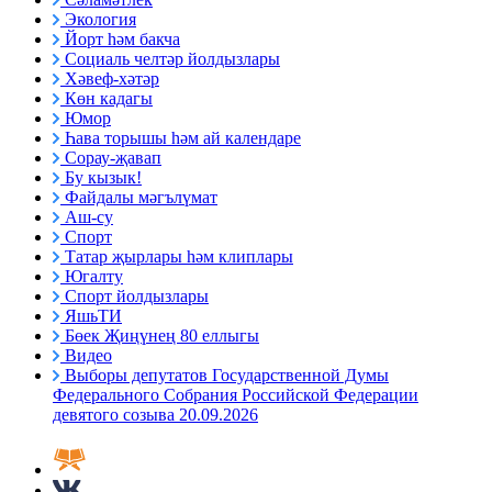
Экология
Йорт һәм бакча
Социаль челтәр йолдызлары
Хәвеф-хәтәр
Көн кадагы
Юмор
Һава торышы һәм ай календаре
Сорау-җавап
Бу кызык!
Файдалы мәгълүмат
Аш-су
Спорт
Татар җырлары һәм клиплары
Югалту
Спорт йолдызлары
ЯшьТИ
Бөек Җиңүнең 80 еллыгы
Видео
Выборы депутатов Государственной Думы
Федерального Собрания Российской Федерации
девятого созыва 20.09.2026