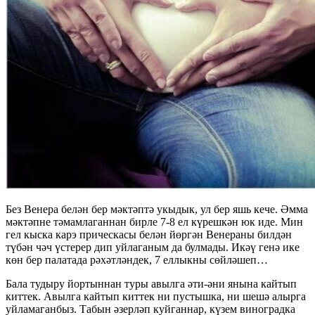
Без Венера белән бер мәктәптә укыдык, ул бер яшь кече. Әмма
мәктәпне тәмамлаганнан бирле 7-8 ел күрешкән юк иде. Мин
гел кыска карэ прическасы белән йөргән Венераны билдән
түбән чәч үстерер дип уйлаганым да булмады. Икәү генә ике
көн бер палатада рәхәтләндек, 7 еллыкны сөйләшеп…
Бала тудыру йортыннан туры авылга әти-әни янына кайтып
киттек. Авылга кайтып киттек ни пустышка, ни шешә алырга
уйламаганбыз. Табын әзерләп куйганнар, күзем виноградка