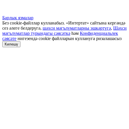
Барлык язмалар
Без cookie-файллар кулланабыз. «Интертат» сайтына кергәндә
сез әлеге белдерүгә,
шәхси мәгълүматларны эшкәртүгә
,
Шәхси
мәгълүматлар турындагы сәясәткә
һәм
Конфиденциальлек
сәясәте
нигезендә cookie файлларын куллануга ризалашасыз
Килешү