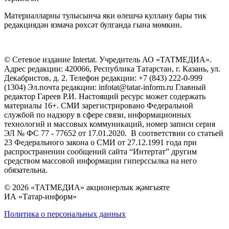
Материалларны тулысынча яки өлешчә куллану бары тик
редакциядән язмача рөхсәт булганда гына мөмкин.
© Сетевое издание Intertat. Учредитель АО «ТАТМЕДИА».
Адрес редакции: 420066, Республика Татарстан, г. Казань, ул.
Декабристов, д. 2. Телефон редакции: +7 (843) 222-0-999
(1304) Эл.почта редакции: infotat@tatar-inform.ru Главный
редактор Гареев Р.И. Настоящий ресурс может содержать
материалы 16+. СМИ зарегистрировано Федеральной
службой по надзору в сфере связи, информационных
технологий и массовых коммуникаций, номер записи серия
ЭЛ № ФС 77 - 77652 от 17.01.2020. В соответствии со статьей
23 Федерального закона о СМИ от 27.12.1991 года при
распространении сообщений сайта “Интертат” другим
средством массовой информации гиперссылка на него
обязательна.
© 2026 «ТАТМЕДИА» акционерлык җәмгыяте
ИА «Татар-информ»
Политика о персональных данных