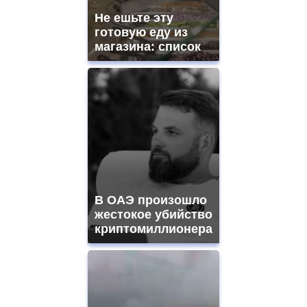
Не ешьте эту
готовую еду из
магазина: список
В ОАЭ произошло
жестокое убийство
криптомиллионера