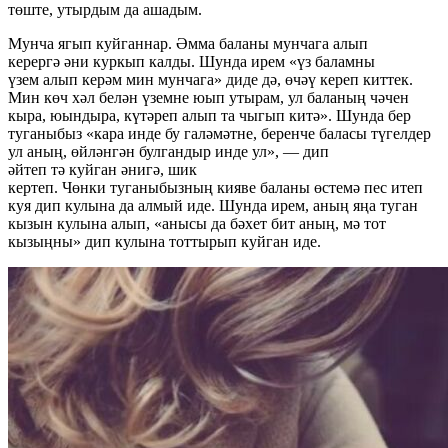
төште, утырдым да ашадым.
Мунча ягып куйганнар. Әмма баланы мунчага алып
керергә әни куркып калды. Шунда ирем «үз баламны
үзем алып керәм мин мунчага» диде дә, өчәү кереп киттек.
Мин көч хәл белән үземне юып утырам, ул баланың чәчен
кыра, юындыра, күтәреп алып та чыгып китә». Шунда бер
туганыбыз «кара инде бу галәмәтне, беренче баласы түгелдер
ул аның, өйләнгән булгандыр инде ул», — дип
әйтеп тә куйган әнигә, шик
кертеп. Чөнки туганыбызның кияве баланы өстемә пес итеп
куя дип кулына да алмый иде. Шунда ирем, аның яңа туган
кызын кулына алып, «анысы да бәхет бит аның, мә тот
кызыңны» дип кулына тоттырып куйган иде.