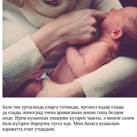
Бала төн уртасында еларга тотынды, иртәнгә кадәр елады
да елады, виноград эченә ярамаганын аннан гына белдем
инде. Ирем кулыннан төшерми күтәреп чыкты, ә минем хәлем
бала күтәреп йөрерлек түгел иде. Мин балага кушылып
караватта елап утырдым.