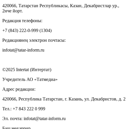
420066, Татарстан Республикасы, Казан, Декабристлар ур.,
2нче йорт.
Редакция телефоны:
+7 (843) 222-0-999 (1304)
Редакциянең электрон почтасы:
infotat@tatar-inform.ru
©2025 Intertat (Интертат)
Учредитель АО «Татмедиа»
Адрес редакции:
420066, Республика Татарстан, г. Казань, ул. Декабристов, д. 2
Тел.: +7 843 222 0 999
Эл. почта: infotat@tatar-inform.ru
Баш мөхәррир