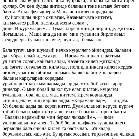
борынгылар» дип башта юка чүпрәккә, аннары калынга төреп
куялар. Өч көн булды дигәндә баланың тәне катмач бетчәгә
батты. Авыл фельдшеры Маша апа килеп карады да,
«бу йогышлы чиргә охшаган, Казаныгызга китегез,
китмәсәгез район хастаханәсенә салам»,
диде. И куркуларым… Тумас борын нинди чир инде, җитмәсә
йогышлы… Маша апа да инде, мин туганнан бирле авыл
фельдшеры булып эшләүче, шуны да белмәгән…
Бала тугач, мин шундый нечкә күңеллегә әйләндем, баладан
да күбрәк елый идем ахры… Иремә елап шалтыраттым,
ул эштән сорап, кайтып алды, Казанга килеп җиткәндә
эш сәгате төгәлләнеп килә иде, поликлиникага килеп кердек,
безнең участок табибы эшләми. Башка кабинетка кереп
баланы карауларын сорадым,
урыннарыннан кымшанмадылар да, үз табибыгыз карар
диделәр. Ә мин болай да юл буе елап килгән, күңелем
тулышып тора, чыктым да киттем. Ирем коридорда
«ни диделәр», дип каршы алды. «Карамадылар», — дидем.
Ул баланы алды да, кереп китте. Дуамалланып керүен күргәч
табиб белән шәфкать туташы икесе берьюлы торып басты.
«Баланы карамыйча мин беркая чыкмыйм», — диде
ул, тавышын күтәреп. Табиб белән шәфкать туташы икесе
берьюлы бала янына килеп тә бастылар. «Ул кадәр
борчылмагыз, яшь әти. Бу артык эсседән, тирләгәннән чыккан