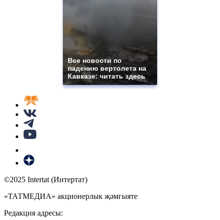
Все новости по
падению вертолета на
Кавказе: читать здесь
©2025 Intertat (Интертат)
«ТАТМЕДИА» акционерлык җәмгыяте
Редакция адресы: