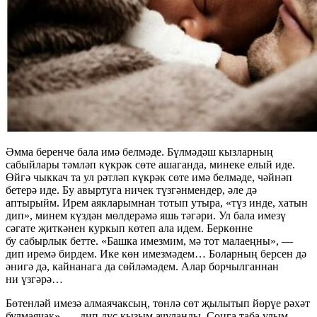
Әмма беренче бала имә белмәде. Бүлмәдәш кызларның
сабыйлары тәмләп күкрәк сөте ашаганда, минеке елый иде.
Өйгә чыккач та ул рәтләп күкрәк сөте имә белмәде, чәйнәп
бетерә иде. Бу авыртуга ничек түзгәнмендер, әле дә
аптырыйм. Ирем аякларымнан тотып утыра, «түз инде, хатын
дип», минем күздән мөлдерәмә яшь тәгәри. Ул бала имезү
сәгате җиткәнен куркып көтеп ала идем. Беркөнне
бу сабырлык бетте. «Башка имезмим, мә тот малаеңны», —
дип иремә бирдем. Ике көн имезмәдем… Боларның берсен дә
әнигә дә, кайнанага да сөйләмәдем. Алар борчылганнан
ни үзгәрә…
Бөтенләй имезә алмаячаксың, төнлә сөт җылытып йөрүе рәхәт
булмаячак», — дип дус кызым ачуланды. Соңга таба улым