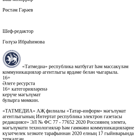
Рөстәм Гәрәев
Шеф-редактор
Гөлүзә Ибраһимова
«Татмедиа» республика матбугат һәм массакүләм
коммуникацияләр агентлыгы ярдәме белән чыгарыла.
16+
Әлеге ресурста
16+ категорияләренә
керүче мәгълүмат
булырга мөмкин.
«ТАТМЕДИА» АҖ филиалы «Татар-информ» мәгълүмат
агентлыгының Интертат республика электрон газетасы
редакциясе» ЭЛ № ФС 77 - 77652 2020 Россиянең элемтә,
мәгълүмати технологияләр һәм гаммәви коммуникацияләрне
күзәтчелек хезмәте тарафыннан 2020 елның 17 гыйнварында
теркәлгән