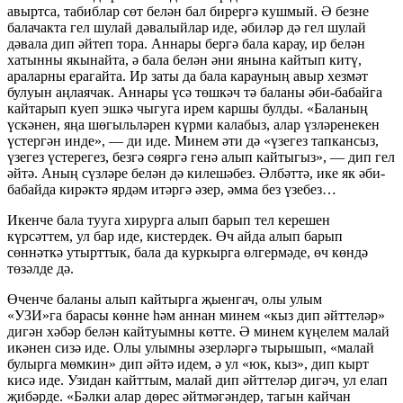
авыртса, табиблар сөт белән бал бирергә кушмый. Ә безне
балачакта гел шулай дәвалыйлар иде, әбиләр дә гел шулай
дәвала дип әйтеп тора. Аннары бергә бала карау, ир белән
хатынны якынайта, ә бала белән әни янына кайтып китү,
араларны ерагайта. Ир заты да бала карауның авыр хезмәт
булуын аңлаячак. Аннары үсә төшкәч тә баланы әби-бабайга
кайтарып куеп эшкә чыгуга ирем каршы булды. «Баланың
үскәнен, яңа шөгыльләрен күрми калабыз, алар үзләренекен
үстергән инде», — ди иде. Минем әти дә «үзегез тапкансыз,
үзегез үстерегез, безгә сөяргә генә алып кайтыгыз», — дип гел
әйтә. Аның сүзләре белән дә килешәбез. Әлбәттә, ике як әби-
бабайда кирәктә ярдәм итәргә әзер, әмма без үзебез…
Икенче бала тууга хирурга алып барып тел керешен
күрсәттем, ул бар иде, кистердек. Өч айда алып барып
сөннәткә утырттык, бала да куркырга өлгермәде, өч көндә
төзәлде дә.
Өченче баланы алып кайтырга җыенгач, олы улым
«УЗИ»га барасы көнне һәм аннан минем «кыз дип әйттеләр»
дигән хәбәр белән кайтуымны көтте. Ә минем күңелем малай
икәнен сизә иде. Олы улымны әзерләргә тырышып, «малай
булырга мөмкин» дип әйтә идем, ә ул «юк, кыз», дип кырт
кисә иде. Узидан кайттым, малай дип әйттеләр дигәч, ул елап
җибәрде. «Бәлки алар дөрес әйтмәгәндер, тагын кайчан