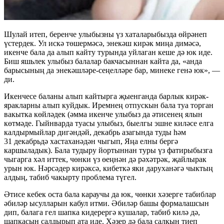
Шулай итеп, беренче улыбызны үз хаталарыбызда өйрәнеп
үстердек. Ул искә төшермәсә, энекәш кирәк миңа димәсә,
икенче бала да алып кайту турында уйлаган кеше дә юк иде.
Биш яшьлек улыбыз балалар бакчасыннан кайта да, «анда
барысының да энекәшләре-сеңелләре бар, минеке генә юк», —
ди.
Икенчесе баланы алып кайтырга җыенганда барлык кирәк-
яракларны алып куйдык. Иремнең отпускын бала туа торган
вакытка көйләдек (әмма икенче улыбыз да әтисенең ялын
көтмәде. Гыйнварда туасы улыбыз, быелгы эшне киләсе елга
калдырмыйлар дигәндәй, декабрь азагында туды һәм
31 декабрьдә хастаханәдән чыгып, Яңа елны бергә
каршыладык). Бала тудыру йортыннан туры үз фатирыбызга
чыгарга хәл иттек, чөнки үз өеңнән дә рәхәтрәк, җайлырак
урын юк. Нәрсәдер кирәксә, кибеткә яки даруханәгә чыктың
алдың, табиб чакырту проблема түгел.
Әтисе кебек оста бала караучы да юк, чөнки хәзерге табиблар
әбиләр ысулларын кабул итми. Әбиләр башы формалашсын
дип, балага гел шапка кидерергә кушалар, табиб килә дә,
шапкасын салдырып ата иде. Хәзер дә бала салкын тиеп