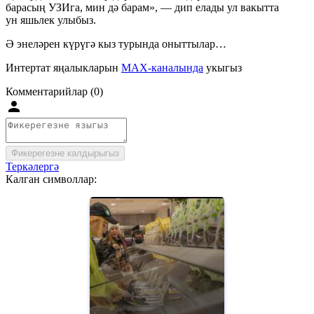
барасың УЗИга, мин дә барам», — дип елады ул вакытта
ун яшьлек улыбыз.
Ә энеләрен күрүгә кыз турында оныттылар…
Интертат яңалыкларын
MAX-каналында
укыгыз
Комментарийлар (0)
Фикерегезне калдырыгыз
Теркәлергә
Калган символлар: