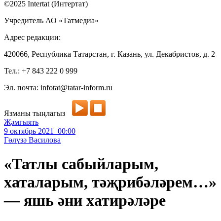
©2025 Intertat (Интертат)
Учредитель АО «Татмедиа»
Адрес редакции:
420066, Республика Татарстан, г. Казань, ул. Декабристов, д. 2
Тел.: +7 843 222 0 999
Эл. почта: infotat@tatar-inform.ru
Язманы тыңлагыз
Җәмгыять
9 октябрь 2021 00:00
Гөлүзә Василова
«Татлы сабыйларым,
хаталарым, тәҗрибәләрем…»
— яшь әни хатирәләре