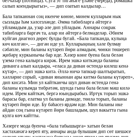
бетчәләр (потница). Суга эт тигәнәге үләне (череда), ромашка
салып коендырыгыз», — дип озатып калдылар…
Бала тапканнан соң икенче көнне, минем кулларым нык
сызлады һәм хәлсезләнде. Әмма табибларга әйтергә
уйламадым да, узар әле дип уйладым. Аннары соңрак
табибларга баргач та, алар ни әйтергә белмәделәр. Әбием
куйган диагноз дөрес булды бугай. «Бала тапканда, кулыңа
көч килгән», — дигән иде ул. Кулларыңның хәле булмау
сәбәпле, мин баланы күтәреп йөри алмадым, чөнки төшереп
җибәрү куркынычы бар иде. Хәзер көне буена бала белән
үземә генә калырга кирәк. Ирем эшкә киткәндә баланы
диванга алып калдыра, «еласа да диван өстендә килеш кенә
күтәр», — дип эшкә китә. Әллә ничә тапкыр шалтыратып,
хәлләрне сорый, «диван яныннан ары китмә баланы күтәреп»,
дип кисәтә. Мин ул кайтканчы шул диван өстендә генә
баланы кулымда тибрәтәм, шунда гына бала белән мәш килә
идем. Ирем кайткач, бергә юындырабыз. Иртүк торып эшкә
барасы бар, елатма ул баланы димәде, төнлә торып, баланы
күтәреп йөри иде. Бу бәһасез ярдәм иде. Мин баланы ике
айдан соң гына күтәреп йөри башладым, шул вакытта гына
кулга көч кайтты.
Хәзерге мода буенча «бала табышырга» хатын белән
хастаханәгә кереп яту, аннары анда булышам дип сөт шешәсе
селкеп утыру, хастаханә боткасы ашап ятуны ир ярдәме дип