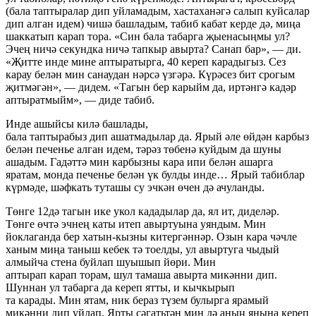
(бала таптыралар дип уйламадым, хастаханәгә салып куйсалар
дип алган идем) чишә башладым, табиб кабат керде дә, миңа
шаккатып карап тора. «Син бала табарга җыенасыңмы ул?
Эчең ничә секундка ничә тапкыр авырта? Санап бар», — ди.
«Җитте инде мине аптыратырга, 40 кереп карадыгыз. Сез
карау белән мин санаудан нәрсә үзгәрә. Күрәсез бит срогым
җитмәгән», — дидем. «Тагын бер карыйм да, иртәнгә кадәр
аптыратмыйм», — диде табиб.
Инде ашыйсы килә башлады,
бала таптырабыз дип ашатмадылар да. Ярый әле өйдән карбыз
белән печенье алган идем, тәрәз төбенә куйдым да шуны
ашадым. Гадәттә мин карбызны кара ипи белән ашарга
яратам, монда печенье белән үк булды инде… Ярый табиблар
күрмәде, шәфкать туташы су эчкән өчен дә ачуланды.
Төнге 12дә тагын ике укол кададылар да, ял ит, диделәр.
Төнге өчтә эчнең каты итеп авыртуына уяндым. Мин
йоклаганда бер хатын-кызны китергәннәр. Озын кара чәчле
ханым миңа таныш кебек тә тоелды, ул авыртуга чыдый
алмыйча стена буйлап шуышып йөри. Мин
аптырап карап торам, шул тамаша авырта микәнни дип.
Шуннан ул табарга да кереп ятты, и кычкырып
та карады. Мин ятам, ник бераз түзем булырга ярамый
микәнни дип уйлап. Ярты сәгатьтән мин дә аның янына кереп