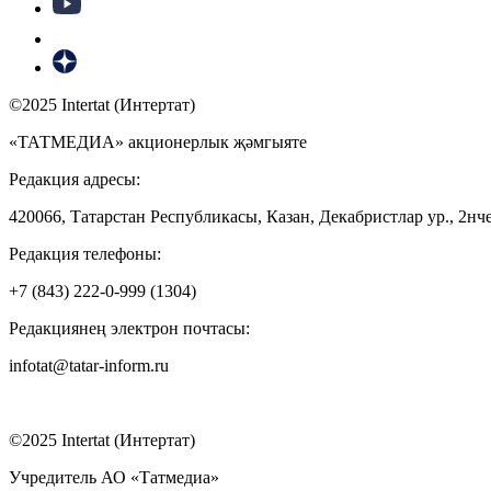
©2025 Intertat (Интертат)
«ТАТМЕДИА» акционерлык җәмгыяте
Редакция адресы:
420066, Татарстан Республикасы, Казан, Декабристлар ур., 2нче
Редакция телефоны:
+7 (843) 222-0-999 (1304)
Редакциянең электрон почтасы:
infotat@tatar-inform.ru
©2025 Intertat (Интертат)
Учредитель АО «Татмедиа»