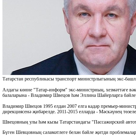
Татарстан республикасы транспорт министрлыгының экс-башл
Алдагы көнне "Татар-информ" экс-министрның, хезмәттәге вәк
балаларына - Владимир Швецов һәм Эллина Шайерларга бәйле
Владимир Швецов 1995 елдан 2007 елга кадәр премьер-министр
дирекциясенә җибәрелде. 2011-2015 елларда - Мәскәүнең төзе
Швецовның улы һәм кызы Татарстандагы "Пассажирский автотр
Бүген Шевцовның сәламәтлеге белән бәйле җитди проблемалар 