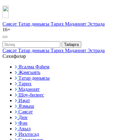
Сәясәт
Татар дөньясы
Тарих
Мәдәният
Эстрада
16+
Табарга
Сәясәт
Татар дөньясы
Тарих
Мәдәният
Эстрада
Сәхифәләр
Ясалма Фәһем
Җәмгыять
Татар дөньясы
Тарих
Мәдәният
Шоу-бизнес
Иҗат
Язмыш
Сәясәт
Дин
Фән
Авыл
Икътисад
Сәламәтлек