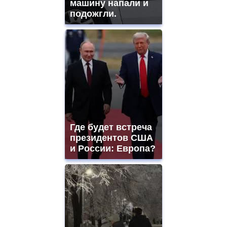
машину напали и
подожгли.
Где будет встреча
президентов США
и России: Европа?