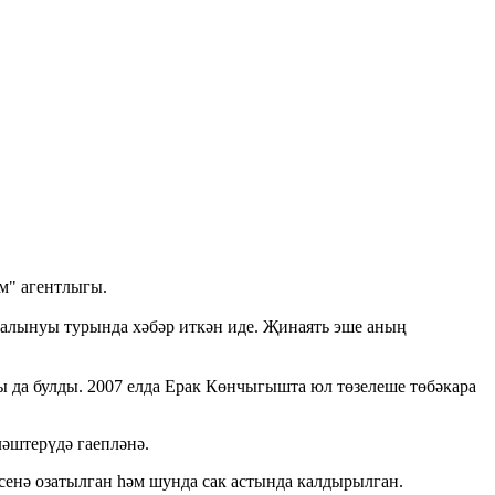
м" агентлыгы.
 алынуы турында хәбәр иткән иде. Җинаять эше аның
ы да булды. 2007 елда Ерак Көнчыгышта юл төзелеше төбәкара
әштерүдә гаепләнә.
сенә озатылган һәм шунда сак астында калдырылган.