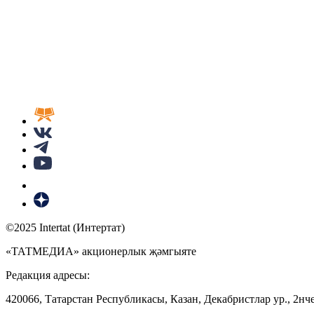
©2025 Intertat (Интертат)
«ТАТМЕДИА» акционерлык җәмгыяте
Редакция адресы:
420066, Татарстан Республикасы, Казан, Декабристлар ур., 2нче