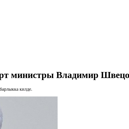
орт министры Владимир Швецо
барлыкка килде.