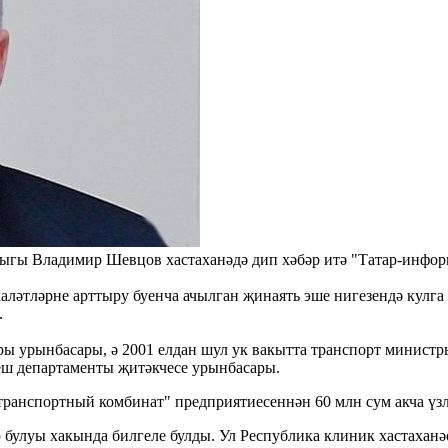
ыгы Владимир Шевцов хастаханәдә дип хәбәр итә "Татар-инфор
аләтләрне арттыру буенча ачылган җинаять эше нигезендә кулга
.
ы урынбасары, ә 2001 елдан шул ук вакытта транспорт министр
леш департаменты җитәкчесе урынбасары.
анспортный комбинат" предприятиесеннән 60 млн сум акча үзл
булуы хакында билгеле булды. Ул Республика клиник хастаханә