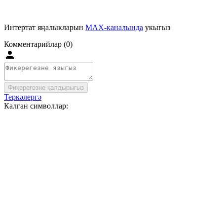
Интертат яңалыкларын
MAX-каналында
укыгыз
Комментарийлар (0)
Фикерегезне калдырыгыз
Теркәлергә
Калган символлар: