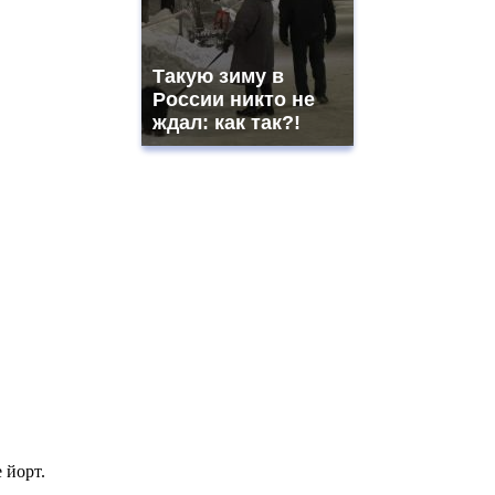
Такую зиму в
России никто не
ждал: как так?!
 йорт.