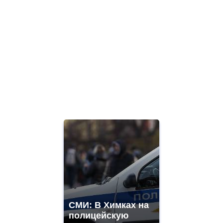
СМИ: В Химках на
полицейскую