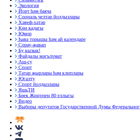
Экология
Йорт һәм бакча
Социаль челтәр йолдызлары
Хәвеф-хәтәр
Көн кадагы
Юмор
Һава торышы һәм ай календаре
Сорау-җавап
Бу кызык!
Файдалы мәгълүмат
Аш-су
Спорт
Татар җырлары һәм клиплары
Югалту
Спорт йолдызлары
ЯшьТИ
Бөек Җиңүнең 80 еллыгы
Видео
Выборы депутатов Государственной Думы Федерального