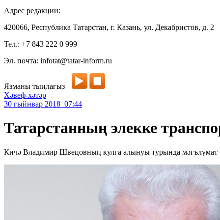
Адрес редакции:
420066, Республика Татарстан, г. Казань, ул. Декабристов, д. 2
Тел.: +7 843 222 0 999
Эл. почта: infotat@tatar-inform.ru
Язманы тыңлагыз
Хәвеф-хәтәр
30 гыйнвар 2018 07:44
Татарстанның элекке трансп
Кичә Владимир Швецовның кулга алынуы турында мәгълүмат 