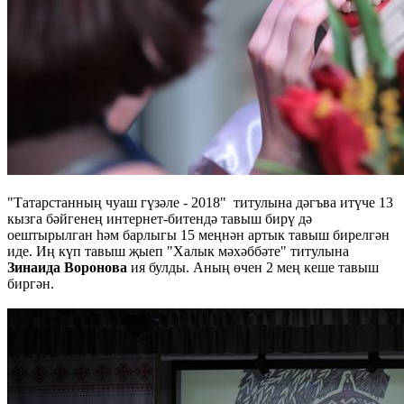
"Татарстанның чуаш гүзәле - 2018" титулына дәгъва итүче 13
кызга бәйгенең интернет-битендә тавыш бирү дә
оештырылган һәм барлыгы 15 меңнән артык тавыш бирелгән
иде. Иң күп тавыш җыеп "Халык мәхәббәте" титулына
Зинаида Воронова
ия булды. Аның өчен 2 мең кеше тавыш
биргән.