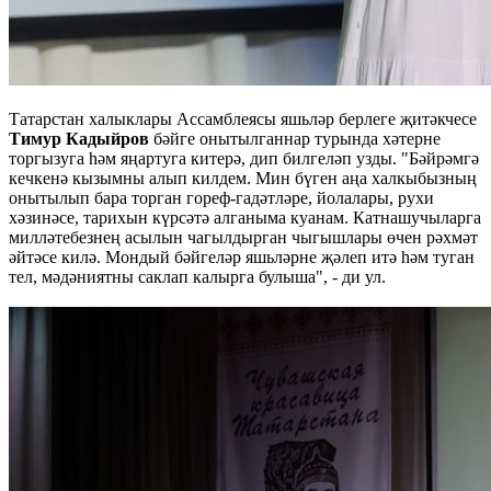
Татарстан халыклары Ассамблеясы яшьләр берлеге җитәкчесе
Тимур Кадыйров
бәйге онытылганнар турында хәтерне
торгызуга һәм яңартуга китерә, дип билгеләп узды. "Бәйрәмгә
кечкенә кызымны алып килдем. Мин бүген аңа халкыбызның
онытылып бара торган гореф-гадәтләре, йолалары, рухи
хәзинәсе, тарихын күрсәтә алганыма куанам. Катнашучыларга
милләтебезнең асылын чагылдырган чыгышлары өчен рәхмәт
әйтәсе килә. Мондый бәйгеләр яшьләрне җәлеп итә һәм туган
тел, мәдәниятны саклап калырга булыша", - ди ул.