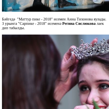
Бәйгедә "Маттур пике - 2018" исемен Анна Тихонова яулады.
3 урынга "Сарпике - 2018" исеменә
Регина Сислюкова
лаек
дип табылды.