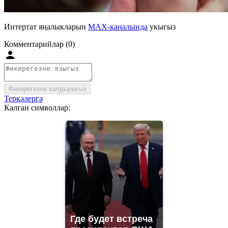
Интертат яңалыкларын
MAX-каналында
укыгыз
Комментарийлар (0)
Фикерегезне калдырыгыз
Теркәлергә
Калган символлар:
Где будет встреча