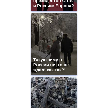
президентов США
и России: Европа?
Такую зиму в
России никто не
ждал: как так?!