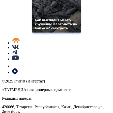
Как выглядит место
крушение вертолета на
Кавказе: смотреть
©2025 Intertat (Интертат)
«ТАТМЕДИА» акционерлык җәмгыяте
Редакция адресы:
420066, Татарстан Республикасы, Казан, Декабристлар ур.,
2нче йорт.