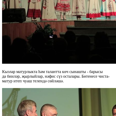
Кызлар матурлыкта һәм талантта көч сынашты - барысы
да бииләр, җырлыйлар, нәфис сүз осталары. Бөтенесе чиста-
матур итеп чуаш телендә сөйләшә.