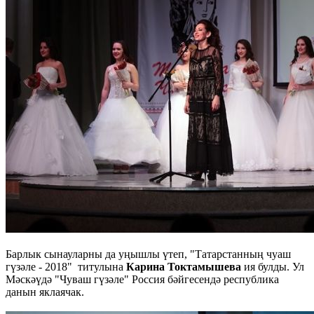
Барлык сынауларны да уңышлы үтеп, "Татарстанның чуаш
гүзәле - 2018" титулына
Карина Токтамышева
ия булды. Ул
Мәскәүдә "Чуваш гүзәле" Россия бәйгесендә республика
данын яклаячак.