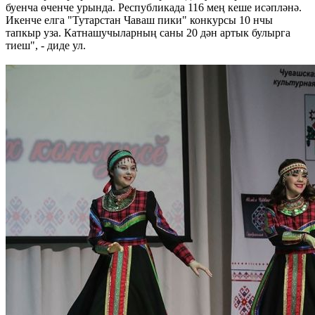
буенча өченче урында. Республикада 116 мең кеше исәпләнә.
Икенче елга "Тутарстан Чаваш пики" конкурсы 10 нчы
тапкыр уза. Катнашучыларның саны 20 дән артык булырга
тиеш", - диде ул.