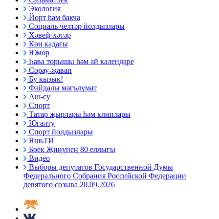
Экология
Йорт һәм бакча
Социаль челтәр йолдызлары
Хәвеф-хәтәр
Көн кадагы
Юмор
Һава торышы һәм ай календаре
Сорау-җавап
Бу кызык!
Файдалы мәгълүмат
Аш-су
Спорт
Татар җырлары һәм клиплары
Югалту
Спорт йолдызлары
ЯшьТИ
Бөек Җиңүнең 80 еллыгы
Видео
Выборы депутатов Государственной Думы
Федерального Собрания Российской Федерации
девятого созыва 20.09.2026