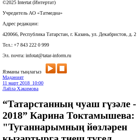
©2025 Intertat (Интертат)
Учредитель АО «Татмедиа»
Адрес редакции:
420066, Республика Татарстан, г. Казань, ул. Декабристов, д. 2
Тел.: +7 843 222 0 999
Эл. почта: infotat@tatar-inform.ru
Язманы тыңлагыз
Мәдәният
11 март 2018 10:00
Ләйлә Хәкимова
“Татарстанның чуаш гүзәле -
2018” Карина Токтамышева:
"Туганнарымның йөзләрен
кызартырга тиеш түгел