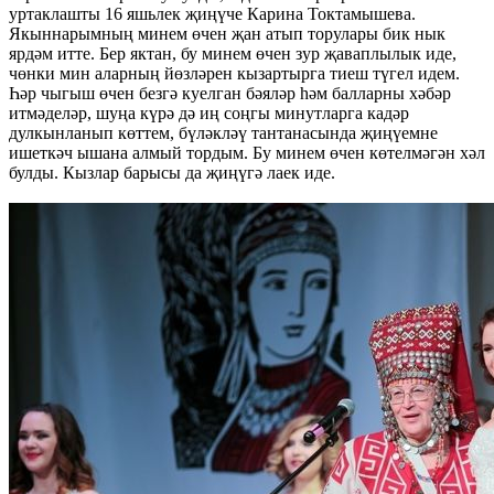
уртаклашты 16 яшьлек җиңүче Карина Токтамышева.
Якыннарымның минем өчен җан атып торулары бик нык
ярдәм итте. Бер яктан, бу минем өчен зур җаваплылык иде,
чөнки мин аларның йөзләрен кызартырга тиеш түгел идем.
Һәр чыгыш өчен безгә куелган бәяләр һәм балларны хәбәр
итмәделәр, шуңа күрә дә иң соңгы минутларга кадәр
дулкынланып көттем, бүләкләү тантанасында җиңүемне
ишеткәч ышана алмый тордым. Бу минем өчен көтелмәгән хәл
булды. Кызлар барысы да җиңүгә лаек иде.