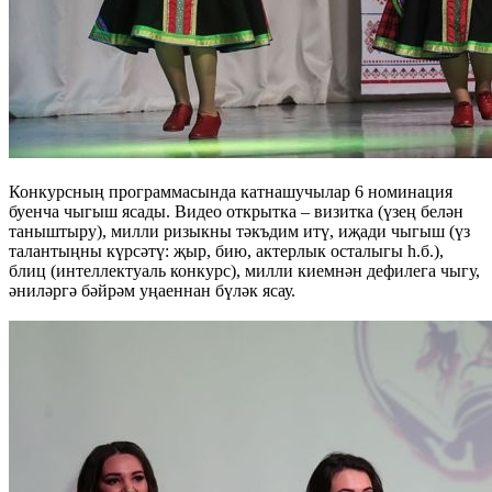
Конкурсның программасында катнашучылар 6 номинация
буенча чыгыш ясады. Видео открытка – визитка (үзең белән
таныштыру), милли ризыкны тәкъдим итү, иҗади чыгыш (үз
талантыңны күрсәтү: җыр, бию, актерлык осталыгы һ.б.),
блиц (интеллектуаль конкурс), милли киемнән дефилега чыгу,
әниләргә бәйрәм уңаеннан бүләк ясау.