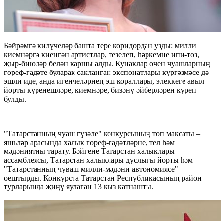
Бәйрәмгә килүчеләр башта тере коридордан узды: милли
киемнәргә киенгән артистлар, тезелеп, һәркемне ипи-тоз,
җыр-биюләр белән каршы алды. Кунаклар өчен чуашларның
гореф-гадәте буларак сакланган экспонатлары күргәзмәсе дә
эшли иде, анда игенчеләрнең эш кораллары, элеккеге авыл
йорты күренешләре, киемнәре, бизәнү әйберләрен күреп
булды.
"Татарстанның чуаш гүзәле" конкурсының төп максаты –
яшьләр арасында халык гореф-гадәтләрне, тел һәм
мәдәниятны тарату. Бәйгене Татарстан халыклары
ассамблеясы, Татарстан халыклары дуслыгы йорты һәм
"Татарстанның чуваш милли-мәдәни автономиясе"
оештырды. Конкурста Татарстан Республикасының район
турларында җиңү яулаган 13 кыз катнашты.