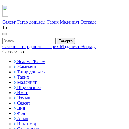
Сәясәт
Татар дөньясы
Тарих
Мәдәният
Эстрада
16+
Табарга
Сәясәт
Татар дөньясы
Тарих
Мәдәният
Эстрада
Сәхифәләр
Ясалма Фәһем
Җәмгыять
Татар дөньясы
Тарих
Мәдәният
Шоу-бизнес
Иҗат
Язмыш
Сәясәт
Дин
Фән
Авыл
Икътисад
Сәламәтлек