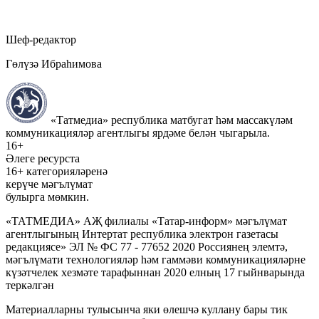
Шеф-редактор
Гөлүзә Ибраһимова
«Татмедиа» республика матбугат һәм массакүләм
коммуникацияләр агентлыгы ярдәме белән чыгарыла.
16+
Әлеге ресурста
16+ категорияләренә
керүче мәгълүмат
булырга мөмкин.
«ТАТМЕДИА» АҖ филиалы «Татар-информ» мәгълүмат
агентлыгының Интертат республика электрон газетасы
редакциясе» ЭЛ № ФС 77 - 77652 2020 Россиянең элемтә,
мәгълүмати технологияләр һәм гаммәви коммуникацияләрне
күзәтчелек хезмәте тарафыннан 2020 елның 17 гыйнварында
теркәлгән
Материалларны тулысынча яки өлешчә куллану бары тик