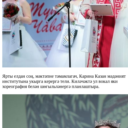
Ярты елдан соң, мәктәпне тәмамлагач, Карина Казан мәдәният
институтына укырга керергә тели. Киләчәктә ул вокал яки
хореография белән шөгыльләнергә планлаштыра.