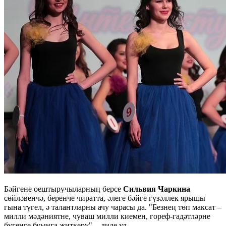
Бәйгене оештыручыларның берсе
Сильвия Чаркина
сөйләвенчә, беренче чиратта, әлеге бәйге гүзәллек ярышы
гына түгел, ә талантларны ачу чарасы да. "Безнең төп максат –
милли мәдәниятне, чуваш милли киемен, гореф-гадәтләрне
бүгенге буынга җиткерү", - диде ул.