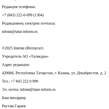
Редакция телефоны:
+7 (843) 222-0-999 (1304)
Редакциянең электрон почтасы:
infotat@tatar-inform.ru
©2025 Intertat (Интертат)
Учредитель АО «Татмедиа»
Адрес редакции:
420066, Республика Татарстан, г. Казань, ул. Декабристов, д. 2
Тел.: +7 843 222 0 999
Эл. почта: infotat@tatar-inform.ru
Баш мөхәррир
Рөстәм Гәрәев