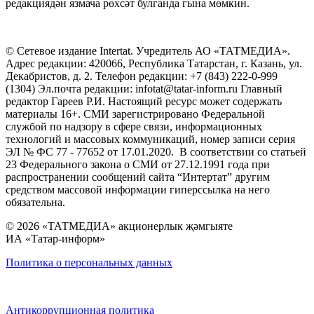
редакциядән язмача рөхсәт булганда гына мөмкин.
© Сетевое издание Intertat. Учредитель АО «ТАТМЕДИА».
Адрес редакции: 420066, Республика Татарстан, г. Казань, ул.
Декабристов, д. 2. Телефон редакции: +7 (843) 222-0-999
(1304) Эл.почта редакции: infotat@tatar-inform.ru Главный
редактор Гареев Р.И. Настоящий ресурс может содержать
материалы 16+. СМИ зарегистрировано Федеральной
службой по надзору в сфере связи, информационных
технологий и массовых коммуникаций, номер записи серия
ЭЛ № ФС 77 - 77652 от 17.01.2020. В соответствии со статьей
23 Федерального закона о СМИ от 27.12.1991 года при
распространении сообщений сайта “Интертат” другим
средством массовой информации гиперссылка на него
обязательна.
© 2026 «ТАТМЕДИА» акционерлык җәмгыяте
ИА «Татар-информ»
Политика о персональных данных
Антикоррупционная политика