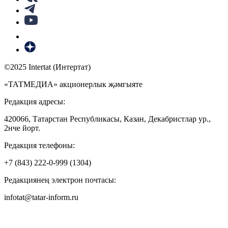
©2025 Intertat (Интертат)
«ТАТМЕДИА» акционерлык җәмгыяте
Редакция адресы:
420066, Татарстан Республикасы, Казан, Декабристлар ур.,
2нче йорт.
Редакция телефоны:
+7 (843) 222-0-999 (1304)
Редакциянең электрон почтасы:
infotat@tatar-inform.ru