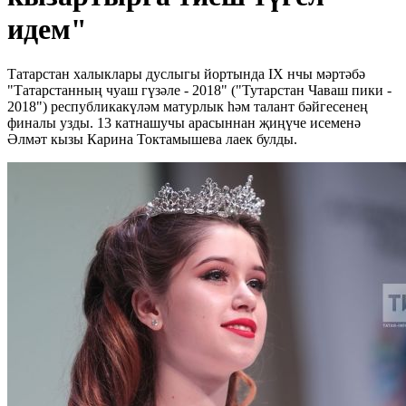
идем"
Татарстан халыклары дуслыгы йортында IХ нчы мәртәбә
"Татарстанның чуаш гүзәле - 2018" ("Тутарстан Чаваш пики -
2018") республикакүләм матурлык һәм талант бәйгесенең
финалы узды. 13 катнашучы арасыннан җиңүче исеменә
Әлмәт кызы Карина Токтамышева лаек булды.