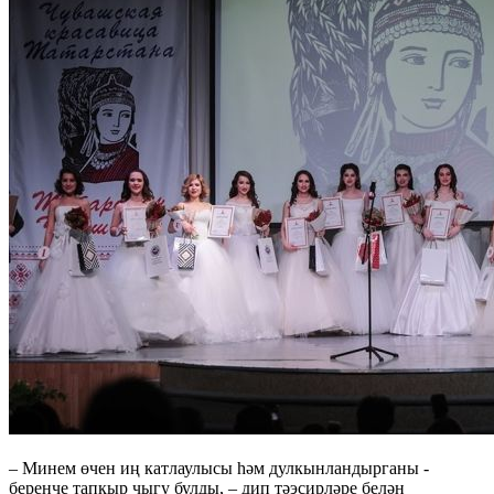
– Минем өчен иң катлаулысы һәм дулкынландырганы -
беренче тапкыр чыгу булды, – дип тәэсирләре белән