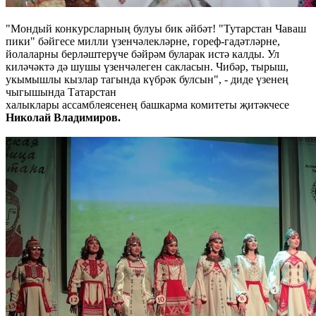
"Мондый конкурсларның булуы бик әйбәт! "Тутарстан Чаваш
пики" бәйгесе милли үзенчәлекләрне, гореф-гадәтләрне,
йолаларны берләштерүче бәйрәм буларак истә калды. Ул
киләчәктә дә шушы үзенчәлеген сакласын. Чибәр, тырыш,
укымышлы кызлар тагында күбрәк булсын", - диде үзенең
чыгышында Татарстан
халыклары ассамблеясенең башкарма комитеты җитәкчесе
Николай Владимиров.