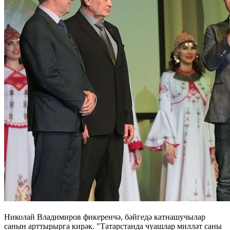
Николай Владимиров фикеренчә, бәйгедә катнашучылар
санын арттырырга кирәк. "Татарстанда чуашлар милләт саны