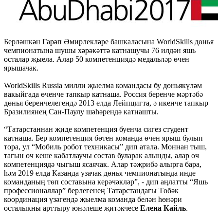
Берләшкән Гарәп Әмирлекләре башкаласына WorldSkills дөнья
чемпионатына шушы хәрәкәттә катнашучы 76 илдән яшь
осталар җыела. Алар 50 компетенциядә медальләр өчен
ярышачак.
WorldSkills Russia милли җыелма командасы бу дөньякүләм
вакыйгада өченче тапкыр катнаша. Россия беренче мәртәбә
дөнья беренчелегендә 2013 елда Лейпцигта, ә икенче тапкыр
Бразилиянең Сан-Паулу шәһәрендә катнашты.
“Татарстаннан җиде компетенция буенча сигез студент
катнаша. Бер компетенция бөтен команда өчен ярыш булып
тора, ул “Мобиль робот техникасы” дип атала. Моннан тыш,
тагын өч кеше кабатлаучы состав буларак алынды, алар өч
компетенциядә чыгыш ясаячак. Алар тәҗрибә алырга бара,
һәм 2019 елда Казанда узачак дөнья чемпионатында инде
команданың төп составына керәчәкләр”, - дип аңлатты “Яшь
профессионаллар” берлегенең Татарстандагы Төбәк
координация үзәгендә җыелма команда белән һөнәри
осталыкны арттыру юнәлеше җитәкчесе
Елена Кайль
.