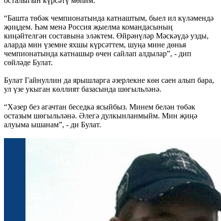
осталыгын күрсәтү мөһим.
“Башта төбәк чемпионатында катнаштым, быел ил күләмендә
җиңдем. Һәм менә Россия җыелма командасының
киңәйтелгән составына эләктем. Өйрәнүләр Мәскәүдә узды,
аларда мин үземне яхшы күрсәттем, шуңа мине дөнья
чемпионатында катнашыр өчен сайлап алдылар”, - дип
сөйләде Булат.
Булат Гайнуллин да ярышларга әзерлекне көн саен алып бара,
ул үзе укыган көллият базасында шөгыльләнә.
“Хәзер без агачтан беседка ясыйбыз. Минем белән төбәк
остазым шөгыльләнә. Әлегә дулкынланмыйм. Мин җиңә
алуыма ышанам”, - ди Булат.