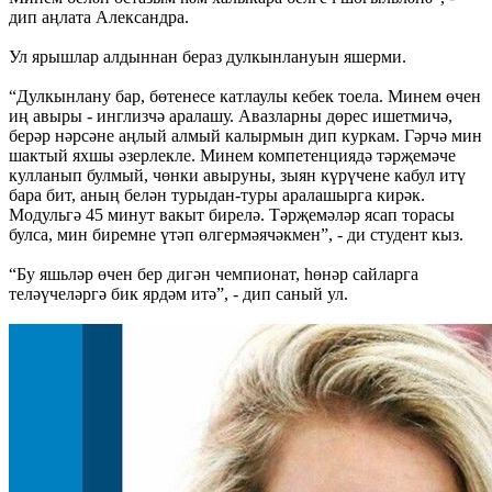
дип аңлата Александра.
Ул ярышлар алдыннан бераз дулкынлануын яшерми.
“Дулкынлану бар, бөтенесе катлаулы кебек тоела. Минем өчен
иң авыры - инглизчә аралашу. Авазларны дөрес ишетмичә,
берәр нәрсәне аңлый алмый калырмын дип куркам. Гәрчә мин
шактый яхшы әзерлекле. Минем компетенциядә тәрҗемәче
кулланып булмый, чөнки авыруны, зыян күрүчене кабул итү
бара бит, аның белән турыдан-туры аралашырга кирәк.
Модульгә 45 минут вакыт бирелә. Тәрҗемәләр ясап торасы
булса, мин биремне үтәп өлгермәячәкмен”, - ди студент кыз.
“Бу яшьләр өчен бер дигән чемпионат, һөнәр сайларга
теләүчеләргә бик ярдәм итә”, - дип саный ул.