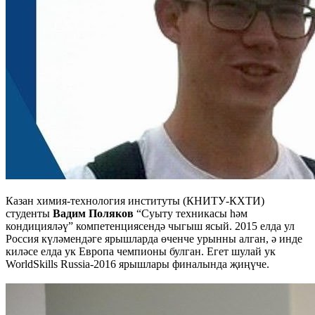
Казан химия-технология институты (КНИТУ-КХТИ)
студенты
Вадим Поляков
“Суыту техникасы һәм
кондицияләү” компетенциясендә чыгыш ясый. 2015 елда ул
Россия күләмендәге ярышларда өченче урынны алган, ә инде
киләсе елда ук Европа чемпионы булган. Егет шулай ук
WorldSkills Russia-2016 ярышлары финалында җиңүче.