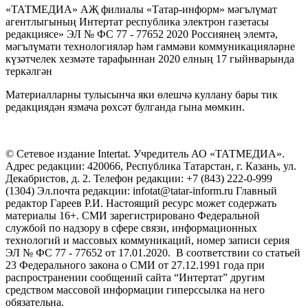
«ТАТМЕДИА» АҖ филиалы «Татар-информ» мәгълүмат
агентлыгының Интертат республика электрон газетасы
редакциясе» ЭЛ № ФС 77 - 77652 2020 Россиянең элемтә,
мәгълүмати технологияләр һәм гаммәви коммуникацияләрне
күзәтчелек хезмәте тарафыннан 2020 елның 17 гыйнварында
теркәлгән
Материалларны тулысынча яки өлешчә куллану бары тик
редакциядән язмача рөхсәт булганда гына мөмкин.
© Сетевое издание Intertat. Учредитель АО «ТАТМЕДИА».
Адрес редакции: 420066, Республика Татарстан, г. Казань, ул.
Декабристов, д. 2. Телефон редакции: +7 (843) 222-0-999
(1304) Эл.почта редакции: infotat@tatar-inform.ru Главный
редактор Гареев Р.И. Настоящий ресурс может содержать
материалы 16+. СМИ зарегистрировано Федеральной
службой по надзору в сфере связи, информационных
технологий и массовых коммуникаций, номер записи серия
ЭЛ № ФС 77 - 77652 от 17.01.2020. В соответствии со статьей
23 Федерального закона о СМИ от 27.12.1991 года при
распространении сообщений сайта “Интертат” другим
средством массовой информации гиперссылка на него
обязательна.