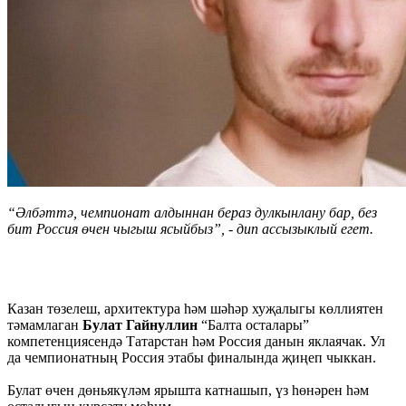
“Әлбәттә, чемпионат алдыннан бераз дулкынлану бар, без
бит Россия өчен чыгыш ясыйбыз”, - дип ассызыклый егет.
Казан төзелеш, архитектура һәм шәһәр хуҗалыгы көллиятен
тәмамлаган
Булат Гайнуллин
“Балта осталары”
компетенциясендә Татарстан һәм Россия данын яклаячак. Ул
да чемпионатның Россия этабы финалында җиңеп чыккан.
Булат өчен дөньякүләм ярышта катнашып, үз һөнәрен һәм