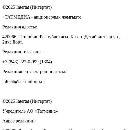
©2025 Intertat (Интертат)
«ТАТМЕДИА» акционерлык җәмгыяте
Редакция адресы:
420066, Татарстан Республикасы, Казан, Декабристлар ур.,
2нче йорт.
Редакция телефоны:
+7 (843) 222-0-999 (1304)
Редакциянең электрон почтасы:
infotat@tatar-inform.ru
©2025 Intertat (Интертат)
Учредитель АО «Татмедиа»
Адрес редакции: