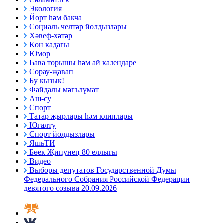
Экология
Йорт һәм бакча
Социаль челтәр йолдызлары
Хәвеф-хәтәр
Көн кадагы
Юмор
Һава торышы һәм ай календаре
Сорау-җавап
Бу кызык!
Файдалы мәгълүмат
Аш-су
Спорт
Татар җырлары һәм клиплары
Югалту
Спорт йолдызлары
ЯшьТИ
Бөек Җиңүнең 80 еллыгы
Видео
Выборы депутатов Государственной Думы
Федерального Собрания Российской Федерации
девятого созыва 20.09.2026