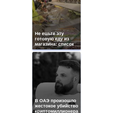
Не ешьте эту
готовую еду из
магазина: список
В ОАЭ произошло
жестокое убийство
криптомиллионера