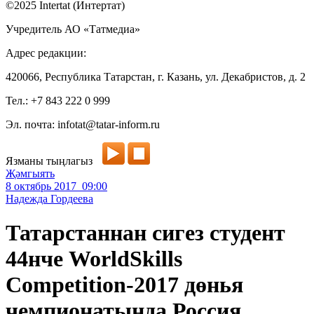
©2025 Intertat (Интертат)
Учредитель АО «Татмедиа»
Адрес редакции:
420066, Республика Татарстан, г. Казань, ул. Декабристов, д. 2
Тел.: +7 843 222 0 999
Эл. почта: infotat@tatar-inform.ru
Язманы тыңлагыз
Җәмгыять
8 октябрь 2017 09:00
Надежда Гордеева
Татарстаннан сигез студент
44нче WorldSkills
Competition-2017 дөнья
чемпионатында Россия