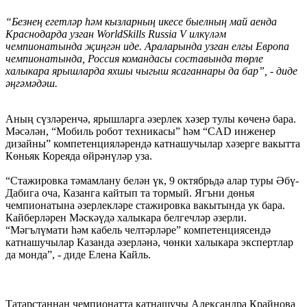
“Безнең егетләр һәм кызларның икесе быелның май аенда
Краснодарда узган WorldSkills Russia V илкүләм
чемпионатында җиңгән иде. Араларында узган елгы Европа
чемпионатында, Россия командасы составында төрле
халыкара ярышларда яхшы чыгыш ясаганнары да бар”, - диде
әңгәмәдәш.
Аның сүзләренчә, ярышларга әзерлек хәзер тулы көченә бара.
Мәсәлән, “Мобиль робот техникасы” һәм “CAD инженер
дизайны” компетенцияләрендә катнашучылар хәзерге вакытта
Көньяк Кореяда өйрәнүләр уза.
“Стажировка тәмамлану белән үк, 9 октябрьдә алар туры Әбү-
Дабига оча, Казанга кайтып та тормый. Ягъни дөнья
чемпионатына әзерлекләре стажировка вакытында ук бара.
Кайберләрен Мәскәүдә халыкара белгечләр әзерли.
“Мәгълүмати һәм кабель челтәрләре” компетенциясендә
катнашучылар Казанда әзерләнә, чөнки халыкара экспертлар
да монда”, - диде Елена Кайль.
Татарстаннан чемпионатта катнашучы Александра Крайнова