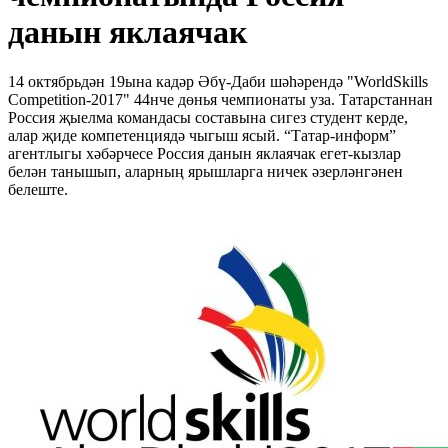
данын яклаячак
14 октябрьдән 19ына кадәр Әбү-Даби шәһәрендә "WorldSkills
Competition-2017" 44нче дөнья чемпионаты уза. Татарстаннан
Россия җыелма командасы составына сигез студент керде,
алар җиде компетенциядә чыгыш ясый. “Татар-информ”
агентлыгы хәбәрчесе Россия данын яклаячак егет-кызлар
белән танышып, аларның ярышларга ничек әзерләнгәнен
белеште.