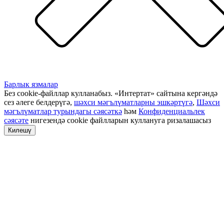
Барлык язмалар
Без cookie-файллар кулланабыз. «Интертат» сайтына кергәндә
сез әлеге белдерүгә,
шәхси мәгълүматларны эшкәртүгә
,
Шәхси
мәгълүматлар турындагы сәясәткә
һәм
Конфиденциальлек
сәясәте
нигезендә cookie файлларын куллануга ризалашасыз
Килешү