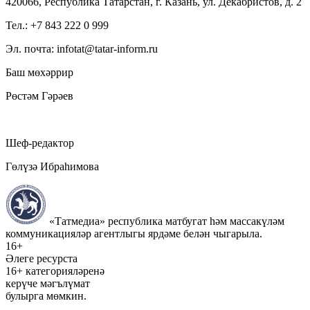
420066, Республика Татарстан, г. Казань, ул. Декабристов, д. 2
Тел.: +7 843 222 0 999
Эл. почта: infotat@tatar-inform.ru
Баш мөхәррир
Рөстәм Гәрәев
Шеф-редактор
Гөлүзә Ибраһимова
«Татмедиа» республика матбугат һәм массакүләм
коммуникацияләр агентлыгы ярдәме белән чыгарыла.
16+
Әлеге ресурста
16+ категорияләренә
керүче мәгълүмат
булырга мөмкин.