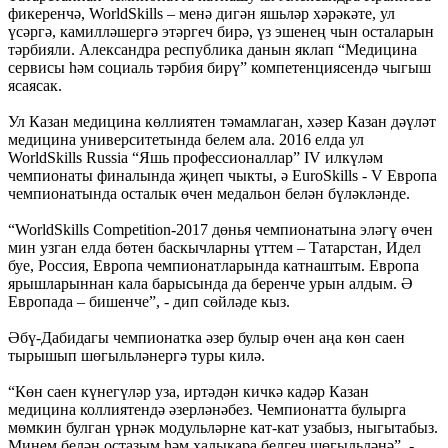
фикеренчә, WorldSkills – менә дигән яшьләр хәрәкәте, ул
үсәргә, камилләшергә этәргеч бирә, үз эшенең чын осталарын
тәрбияли. Александра республика данын яклап “Медицина
сервисы һәм социаль тәрбия бирү” компетенциясендә чыгыш
ясаясак.
Ул Казан медицина көллиятен тәмамлаган, хәзер Казан дәүләт
медицина университетында белем ала. 2016 елда ул
WorldSkills Russia “Яшь профессионаллар” IV илкүләм
чемпионаты финалында җиңеп чыкты, ә EuroSkills - V Европа
чемпионатында осталык өчен медальон белән бүләкләнде.
“WorldSkills Competition-2017 дөнья чемпионатына эләгү өчен
мин узган елда бөтен баскычларны үттем – Татарстан, Идел
буе, Россия, Европа чемпионатларында катнаштым. Европа
ярышларыннан кала барысында да беренче урын алдым. Ә
Европада – бишенче”, - дип сөйләде кыз.
Әбү-Дабидагы чемпионатка әзер булыр өчен аңа көн саен
тырышып шөгыльләнергә туры килә.
“Көн саен күнегүләр уза, иртәдән кичкә кадәр Казан
медицина коллиятендә әзерләнәбез. Чемпионатта булырга
мөмкин булган үрнәк модульләрне кат-кат узабыз, ныгытабыз.
Минем белән остазым һәм халыкара белгеч шөгыльләнә”, -