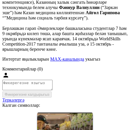
компетенциясе), Казанның халык сәнгать һөнәрләре
техникумында белем алучы
Фәннур Вәлиуллин
(“Зәркән
эше”) һәм Казан медицина көллиятеннән
Айгөл Гарипова
“”Медицина һәм социаль тәрбия күрсәтү”).
Берләшкән гарәп Әмирлекләре башкаласына студентлар 7 һәм
9 окрябрьдә килеп төшә, алар башта җиһазлар белән танышып,
урында күнекмәләр ясап караячак. 14 октябрьдә WorldSkills
Competition-2017 тантаналы ачылыша уза, ә 15 октябрь -
ярышларның беренче көне.
Интертат яңалыкларын
MAX-каналында
укыгыз
Комментарийлар (0)
Фикерегезне калдырыгыз
Теркәлергә
Калган символлар: