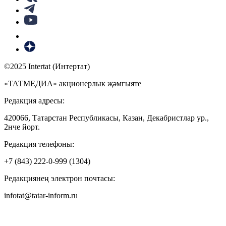
©2025 Intertat (Интертат)
«ТАТМЕДИА» акционерлык җәмгыяте
Редакция адресы:
420066, Татарстан Республикасы, Казан, Декабристлар ур.,
2нче йорт.
Редакция телефоны:
+7 (843) 222-0-999 (1304)
Редакциянең электрон почтасы:
infotat@tatar-inform.ru