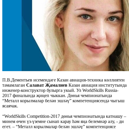
П.В.Дементьев исемендәге Казан авиация-техника көллиятен
тәмамлаган
Салават Җамалиев
Казан авиация институтында
инженер-конструктор булырга укый. Ул WorldSkills Russia-
2017 финалында җиңеп чыккан. Дөнья чемпионатында
“Металл корылмалар белән эшләү” компетенциясендә чыгыш
ясаячак.
“WorldSkills Competition-2017 дөнья чемпионатында катнашу –
минем өчен үз-үземне сынап карау һәм яңа белемнәр алу, - ди
егет. – “Металл корылмалар белән эшләү” компетенциясе