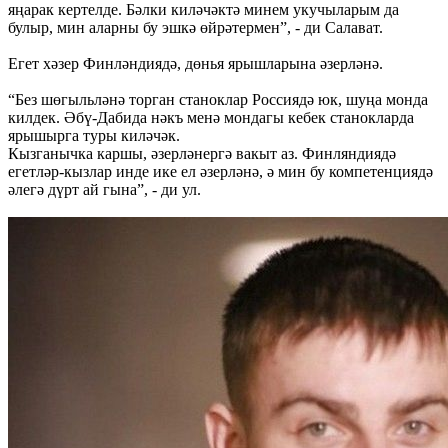
яңарак кертелде. Бәлки киләчәктә минем укучыларым да
булыр, мин аларны бу эшкә өйрәтермен”, - ди Салават.
Егет хәзер Финләндиядә, дөнья ярышларына әзерләнә.
“Без шөгыльләнә торган станоклар Россиядә юк, шуңа монда
килдек. Әбү-Дабида нәкъ менә мондагы кебек станокларда
ярышырга туры киләчәк.
Кызганычка каршы, әзерләнергә вакыт аз. Финляндиядә
егетләр-кызлар инде ике ел әзерләнә, ә мин бу компетенциядә
әлегә дүрт ай гына”, - ди ул.