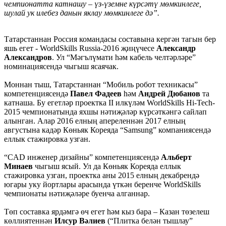
чемпионатта катнашу – үз-үземне күрсәтү мөмкинлеге,
шулай ук илебез данын яклау мөмкинлеге дә”.
Татарстаннан Россия командасы составына кергән тагын бер
яшь егет - WorldSkills Russia-2016 җиңүчесе
Александр
Александров
. Ул “Мәгълүмати һәм кабель челтәрләре”
номинациясендә чыгыш ясаячак.
Моннан тыш, Татарстаннан “Мобиль робот техникасы”
компетенциясендә
Павел Фадеев
һәм
Андрей Дюбанов
та
катнаша. Бу егетләр проектка II илкүләм WorldSkills Hi-Tech-
2015 чемпионатында яхшы нәтиҗәләр күрсәткәнгә сайлап
алынган. Алар 2016 елның апереленнән 2017 елның
августына кадәр Көньяк Кореяда “Samsung” компаниясендә
еллык стажировка узган.
“CAD инженер дизайны” компетенциясендә
Альберт
Минаев
чыгыш ясый. Ул да Көньяк Кореяда еллык
стажировка узган, проектка аны 2015 елның декабрендә
югары уку йортлары арасында үткән беренче WorldSkills
чемпионаты нәтиҗәләре буенча алганнар.
Төп составка ярдәмгә өч егет һәм кыз бара – Казан төзелеш
көллиятеннән
Илсур Вәлиев
(“Плитка белән тышлау”