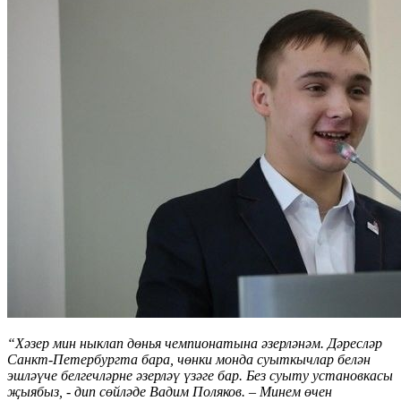
“Хәзер мин ныклап дөнья чемпионатына әзерләнәм. Дәресләр
Санкт-Петербургта бара, чөнки монда суыткычлар белән
эшләүче белгечләрне әзерләү үзәге бар. Без суыту установкасы
җыябыз, - дип сөйләде Вадим Поляков. – Минем өчен