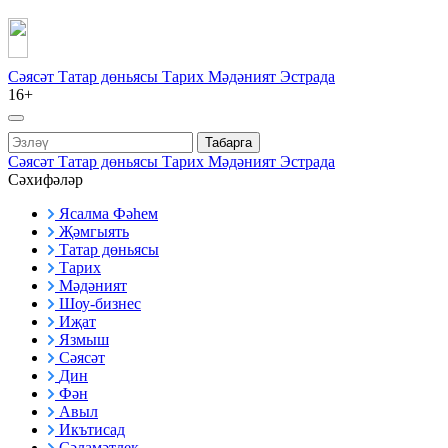
Сәясәт
Татар дөньясы
Тарих
Мәдәният
Эстрада
16+
Табарга
Сәясәт
Татар дөньясы
Тарих
Мәдәният
Эстрада
Сәхифәләр
Ясалма Фәһем
Җәмгыять
Татар дөньясы
Тарих
Мәдәният
Шоу-бизнес
Иҗат
Язмыш
Сәясәт
Дин
Фән
Авыл
Икътисад
Сәламәтлек