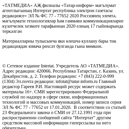
«ТАТМЕДИА» АҖ филиалы «Татар-информ» мәгълүмат
агентлыгының Интертат республика электрон газетасы
редакциясе» ЭЛ № ФС 77 - 77652 2020 Россиянең элемтә,
мәгълүмати технологияләр һәм гаммәви коммуникацияләрне
күзәтчелек хезмәте тарафыннан 2020 елның 17 гыйнварында
теркәлгән
Материалларны тулысынча яки өлешчә куллану бары тик
редакциядән язмача рөхсәт булганда гына мөмкин.
© Сетевое издание Intertat. Учредитель АО «ТАТМЕДИА».
Адрес редакции: 420066, Республика Татарстан, г. Казань, ул.
Декабристов, д. 2. Телефон редакции: +7 (843) 222-0-999
(1304) Эл.почта редакции: infotat@tatar-inform.ru Главный
редактор Гареев Р.И. Настоящий ресурс может содержать
материалы 16+. СМИ зарегистрировано Федеральной
службой по надзору в сфере связи, информационных
технологий и массовых коммуникаций, номер записи серия
ЭЛ № ФС 77 - 77652 от 17.01.2020. В соответствии со статьей
23 Федерального закона о СМИ от 27.12.1991 года при
распространении сообщений сайта “Интертат” другим
средством массовой информации гиперссылка на него
обязательна.