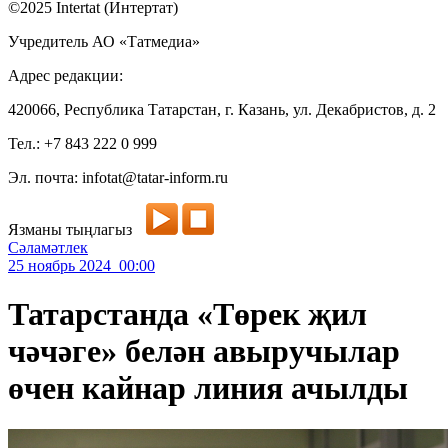
©2025 Intertat (Интертат)
Учредитель АО «Татмедиа»
Адрес редакции:
420066, Республика Татарстан, г. Казань, ул. Декабристов, д. 2
Тел.: +7 843 222 0 999
Эл. почта: infotat@tatar-inform.ru
Язманы тыңлагыз
Сәламәтлек
25 ноябрь 2024 00:00
Татарстанда «Төрек җил
чәчәге» белән авыручылар
өчен кайнар линия ачылды