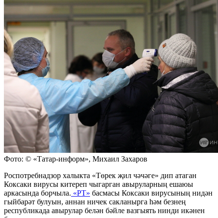
Фото: © «Татар-информ», Михаил Захаров
Роспотребнадзор халыкта «Төрек җил чәчәге» дип атаган
Коксаки вирусы китереп чыгарган авыруларның ешаюы
аркасында борчыла.
«РТ»
басмасы Коксаки вирусының нидән
гыйбарәт булуын, аннан ничек сакланырга һәм безнең
республикада авырулар белән бәйле вазгыять нинди икәнен