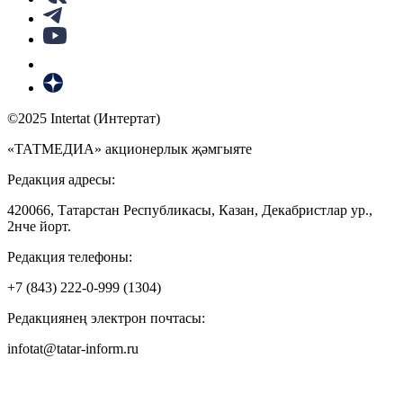
©2025 Intertat (Интертат)
«ТАТМЕДИА» акционерлык җәмгыяте
Редакция адресы:
420066, Татарстан Республикасы, Казан, Декабристлар ур.,
2нче йорт.
Редакция телефоны:
+7 (843) 222-0-999 (1304)
Редакциянең электрон почтасы:
infotat@tatar-inform.ru