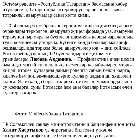
Өстәмә рәвештә «Республика Татарстан» басмасына хәбәр
итүләренчә, Татарстанда энтеровируслар белән вазгыять
тотрыклы, авыручылар саны хәтта кими.
– 2024 елның 6 ноябренә энтеровирус инфекциясенең аерым
очраклары теркәлгән, авырулар җиңел формада уза, авыруны
теркәүнең һәр очрагы буенча эпидемиягә каршы чараларның
тулы комплексы үткәрелә. Бүгенге көндә балалар мәгариф
оешмаларында төркем белән авыручылар юк, – дип сөйләде
Роспотребнадзорның ТР буенча идарәсе җитәкчесе
урынбасары
Любовь Авдонина
. – Профилактика өчен шәхси
һәм иҗтимагый гигиенаның элементар кагыйдәләрен үтәргә
киңәш итәбез: кулларны даими рәвештә сабын белән юарга,
яшелчә һәм җиләк-җимешләрне куллану алдыннан яхшылап
юарга. Ял иткәндә бары тик рөхсәт ителгән урыннарда гына
су коенырга, суны йотмаска һәм аны балалар йотмасын өчен
күзәтергә кирәк.
Фото: © «Республика Татарстан»
ТР Сәламәтлек саклау министрлыгының баш инфекционисты
Халит Хаертынов
үз чиратында билгеләп үткәнчә,
энтеровирус инфекциясе безнең өчен яңа түгел, аны