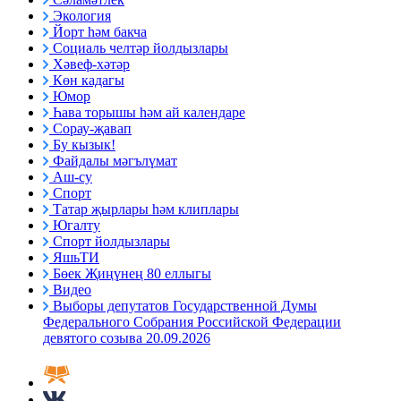
Экология
Йорт һәм бакча
Социаль челтәр йолдызлары
Хәвеф-хәтәр
Көн кадагы
Юмор
Һава торышы һәм ай календаре
Сорау-җавап
Бу кызык!
Файдалы мәгълүмат
Аш-су
Спорт
Татар җырлары һәм клиплары
Югалту
Спорт йолдызлары
ЯшьТИ
Бөек Җиңүнең 80 еллыгы
Видео
Выборы депутатов Государственной Думы
Федерального Собрания Российской Федерации
девятого созыва 20.09.2026