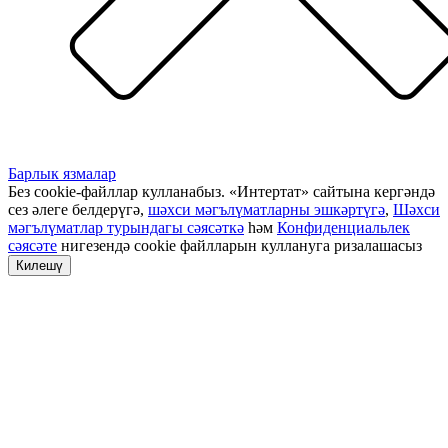
Барлык язмалар
Без cookie-файллар кулланабыз. «Интертат» сайтына кергәндә
сез әлеге белдерүгә,
шәхси мәгълүматларны эшкәртүгә
,
Шәхси
мәгълүматлар турындагы сәясәткә
һәм
Конфиденциальлек
сәясәте
нигезендә cookie файлларын куллануга ризалашасыз
Килешү