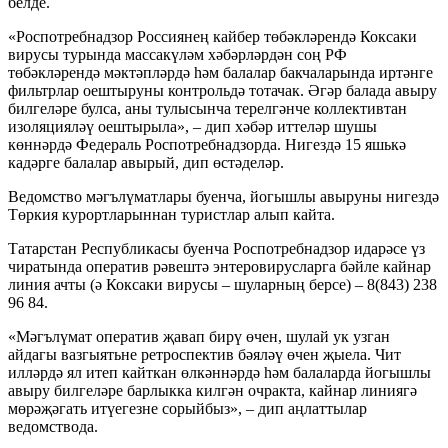
белде.
«Роспотребнадзор Россиянең кайбер төбәкләрендә Коксаки
вирусы турында массакүләм хәбәрләрдән соң РФ
төбәкләрендә мәктәпләрдә һәм балалар бакчаларында иртәнге
фильтрлар оештыруны контрольдә тотачак. Әгәр балада авыру
билгеләре булса, аны тулысынча терелгәнче коллективтан
изоляцияләү оештырыла», – дип хәбәр иттеләр шушы
көннәрдә Федераль Роспотребнадзорда. Нигездә 15 яшькә
кадәрге балалар авырый, дип өстәделәр.
Ведомство мәгълүматлары буенча, йогышлы авыруны нигездә
Төркия курортларыннан туристлар алып кайта.
Татарстан Республикасы буенча Роспотребнадзор идарәсе үз
чиратында оператив рәвештә энтеровирусларга бәйле кайнар
линия ачты (ә Коксаки вирусы – шуларның берсе) – 8(843) 238
96 84.
«Мәгълүмат оператив җавап бирү өчен, шулай ук узган
айдагы вазгыятьне ретроспектив бәяләү өчен җыела. Чит
илләрдә ял итеп кайткан өлкәннәрдә һәм балаларда йогышлы
авыру билгеләре барлыкка килгән очракта, кайнар линиягә
мөрәҗәгать итүегезне сорыйбыз», – дип аңлаттылар
ведомствода.