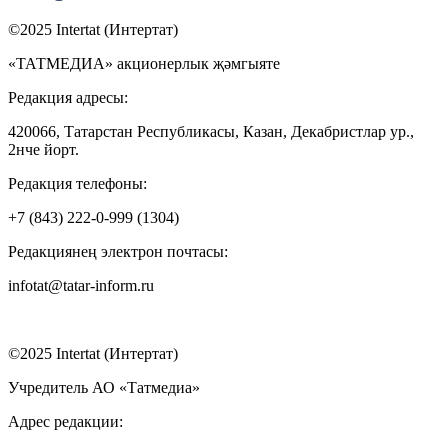
©2025 Intertat (Интертат)
«ТАТМЕДИА» акционерлык җәмгыяте
Редакция адресы:
420066, Татарстан Республикасы, Казан, Декабристлар ур.,
2нче йорт.
Редакция телефоны:
+7 (843) 222-0-999 (1304)
Редакциянең электрон почтасы:
infotat@tatar-inform.ru
©2025 Intertat (Интертат)
Учредитель АО «Татмедиа»
Адрес редакции: