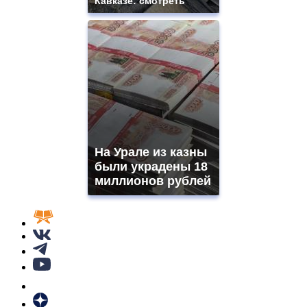
Кавказе: смотреть
На Урале из казны
были украдены 18
миллионов рублей