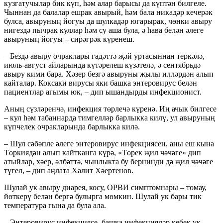
кузгатучылар бик күп, һәм алар барысы да күптән билгеле.
Чыннан да балалар ешрак авырый, һәм бала никадәр кечерәк
булса, авыруның йогуы да шулкадәр югарырак, чөнки авыру
нигездә пычрак куллар һәм су аша була, ә һава белән әлеге
авыруның йогуы – сирәгрәк күренеш.
– Бездә авыру очраклары гадәттә җәй уртасыннан теркәлә,
июль-август айларында күтәрелеш күзәтелә, ә сентябрьдә
авыру кими бара. Хәзер безгә авыруны җылы илләрдән алып
кайталар. Коксаки вирусы яки башка энтеровирус белән
пациентлар агымы юк, – дип ышандырды инфекционист.
Аның сүзләренчә, инфекция төрлечә күренә. Иң ачык билгесе
– кул һәм табаннарда тимгелләр барлыкка килү, ул авыруның
күпчелек очракларында барлыкка килә.
– Шул сәбәпле әлеге энтеровирус инфекциясен, аны еш кына
Төркиядән алып кайтканга күрә, «Төрек җил чәчәге» дип
атыйлар, хәер, әлбәттә, чынлыкта бу бернинди дә җил чәчәге
түгел, – дип аңлата Халит Хәертенов.
Шулай ук авыру диарея, косу, ОРВИ симптомнары – томау,
йөткерү белән бергә булырга мөмкин. Шулай ук бары тик
температура гына да була ала.
– Энтеровирус инфекциясе, башка инфекцияләр кебек үк,