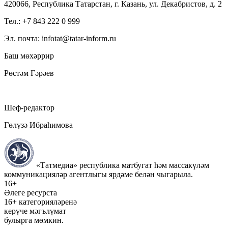
420066, Республика Татарстан, г. Казань, ул. Декабристов, д. 2
Тел.: +7 843 222 0 999
Эл. почта: infotat@tatar-inform.ru
Баш мөхәррир
Рөстәм Гәрәев
Шеф-редактор
Гөлүзә Ибраһимова
«Татмедиа» республика матбугат һәм массакүләм
коммуникацияләр агентлыгы ярдәме белән чыгарыла.
16+
Әлеге ресурста
16+ категорияләренә
керүче мәгълүмат
булырга мөмкин.