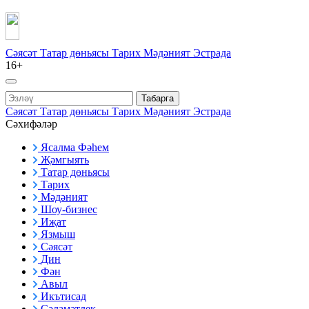
Сәясәт
Татар дөньясы
Тарих
Мәдәният
Эстрада
16+
Табарга
Сәясәт
Татар дөньясы
Тарих
Мәдәният
Эстрада
Сәхифәләр
Ясалма Фәһем
Җәмгыять
Татар дөньясы
Тарих
Мәдәният
Шоу-бизнес
Иҗат
Язмыш
Сәясәт
Дин
Фән
Авыл
Икътисад
Сәламәтлек