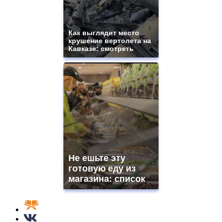
Как выглядит место
крушение вертолета на
Кавказе: смотреть
Не ешьте эту
готовую еду из
магазина: список