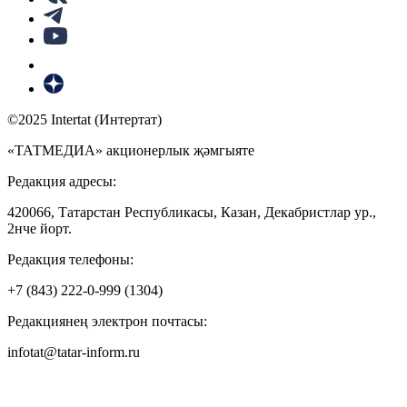
©2025 Intertat (Интертат)
«ТАТМЕДИА» акционерлык җәмгыяте
Редакция адресы:
420066, Татарстан Республикасы, Казан, Декабристлар ур.,
2нче йорт.
Редакция телефоны:
+7 (843) 222-0-999 (1304)
Редакциянең электрон почтасы:
infotat@tatar-inform.ru