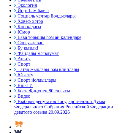
Экология
Йорт һәм бакча
Социаль челтәр йолдызлары
Хәвеф-хәтәр
Көн кадагы
Юмор
Һава торышы һәм ай календаре
Сорау-җавап
Бу кызык!
Файдалы мәгълүмат
Аш-су
Спорт
Татар җырлары һәм клиплары
Югалту
Спорт йолдызлары
ЯшьТИ
Бөек Җиңүнең 80 еллыгы
Видео
Выборы депутатов Государственной Думы
Федерального Собрания Российской Федерации
девятого созыва 20.09.2026