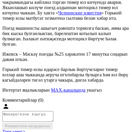
чакрымындагы көйләнә торган тимер юл кичүендә авария.
Якынлашып килүче поезд алдыннан мотоцикл тимер юл
кичүенә чыккан. Бу хакта «
Челнинские известия
» Горький
тимер юлы матбугат хезмәтенә сылтама белән хәбәр итә.
Поезд машинисты ашыгыч рәвештә тормозга баскан, әмма ара
бик кыска булганлыктан, бәрелештән котылып калып
булмаган. Һәлакәт нәтиҗәсендә мотоцикл йөртүче һәлак
булган.
Ижевск – Мәскәү поезды №25 хәрәкәтен 17 минутка соңарып
дәвам иткән.
Горький тимер юлы идарәсе барлык йөртүчеләрне тимер
юллар аша чыкканда аеруча игътибарлы булырга һәм юл йөрү
кагыйдәләрен төгәл үтәргә чакыра, диелә хәбәрдә.
Интертат яңалыкларын
MAX-каналында
укыгыз
Комментарийлар (0)
Фикерегезне калдырыгыз
Теркәлергә