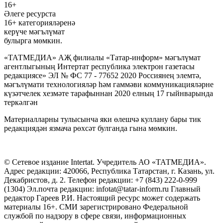
16+
Әлеге ресурста
16+ категорияләренә
керүче мәгълүмат
булырга мөмкин.
«ТАТМЕДИА» АҖ филиалы «Татар-информ» мәгълүмат
агентлыгының Интертат республика электрон газетасы
редакциясе» ЭЛ № ФС 77 - 77652 2020 Россиянең элемтә,
мәгълүмати технологияләр һәм гаммәви коммуникацияләрне
күзәтчелек хезмәте тарафыннан 2020 елның 17 гыйнварында
теркәлгән
Материалларны тулысынча яки өлешчә куллану бары тик
редакциядән язмача рөхсәт булганда гына мөмкин.
© Сетевое издание Intertat. Учредитель АО «ТАТМЕДИА».
Адрес редакции: 420066, Республика Татарстан, г. Казань, ул.
Декабристов, д. 2. Телефон редакции: +7 (843) 222-0-999
(1304) Эл.почта редакции: infotat@tatar-inform.ru Главный
редактор Гареев Р.И. Настоящий ресурс может содержать
материалы 16+. СМИ зарегистрировано Федеральной
службой по надзору в сфере связи, информационных