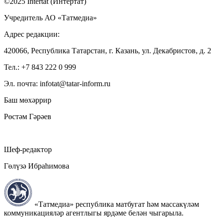
©2025 Intertat (Интертат)
Учредитель АО «Татмедиа»
Адрес редакции:
420066, Республика Татарстан, г. Казань, ул. Декабристов, д. 2
Тел.: +7 843 222 0 999
Эл. почта: infotat@tatar-inform.ru
Баш мөхәррир
Рөстәм Гәрәев
Шеф-редактор
Гөлүзә Ибраһимова
«Татмедиа» республика матбугат һәм массакүләм
коммуникацияләр агентлыгы ярдәме белән чыгарыла.