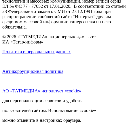
технологий и массовых коммуникаций, номер записи серия
ЭЛ № ФС 77 - 77652 от 17.01.2020. В соответствии со статьей
23 Федерального закона о СМИ от 27.12.1991 года при
распространении сообщений сайта “Интертат” другим
средством массовой информации гиперссылка на него
обязательна.
© 2026 «ТАТМЕДИА» акционерлык җәмгыяте
ИА «Татар-информ»
Политика о персональных данных
Антикоррупционная политика
АО «ТАТМЕДИА» использует «cookie»
для персонализации сервисов и удобства
пользователей сайтом. Использование «cookie»
можно отменить в настройках браузера.