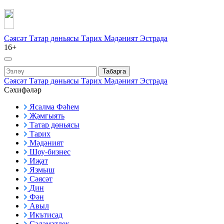
Сәясәт
Татар дөньясы
Тарих
Мәдәният
Эстрада
16+
Табарга
Сәясәт
Татар дөньясы
Тарих
Мәдәният
Эстрада
Сәхифәләр
Ясалма Фәһем
Җәмгыять
Татар дөньясы
Тарих
Мәдәният
Шоу-бизнес
Иҗат
Язмыш
Сәясәт
Дин
Фән
Авыл
Икътисад
Сәламәтлек