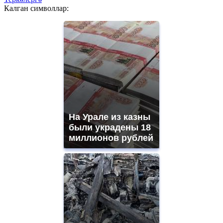
Калган символлар:
На Урале из казны
были украдены 18
миллионов рублей