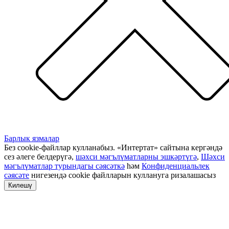
Барлык язмалар
Без cookie-файллар кулланабыз. «Интертат» сайтына кергәндә
сез әлеге белдерүгә,
шәхси мәгълүматларны эшкәртүгә
,
Шәхси
мәгълүматлар турындагы сәясәткә
һәм
Конфиденциальлек
сәясәте
нигезендә cookie файлларын куллануга ризалашасыз
Килешү