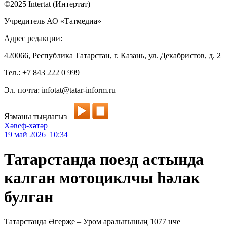
©2025 Intertat (Интертат)
Учредитель АО «Татмедиа»
Адрес редакции:
420066, Республика Татарстан, г. Казань, ул. Декабристов, д. 2
Тел.: +7 843 222 0 999
Эл. почта: infotat@tatar-inform.ru
Язманы тыңлагыз
Хәвеф-хәтәр
19 май 2026 10:34
Татарстанда поезд астында
калган мотоциклчы һәлак
булган
Татарстанда Әгерҗе – Уром аралыгының 1077 нче