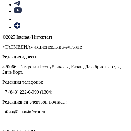
©2025 Intertat (Интертат)
«ТАТМЕДИА» акционерлык җәмгыяте
Редакция адресы:
420066, Татарстан Республикасы, Казан, Декабристлар ур.,
2нче йорт.
Редакция телефоны:
+7 (843) 222-0-999 (1304)
Редакциянең электрон почтасы:
infotat@tatar-inform.ru