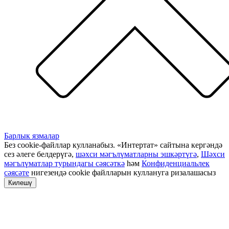
Барлык язмалар
Без cookie-файллар кулланабыз. «Интертат» сайтына кергәндә
сез әлеге белдерүгә,
шәхси мәгълүматларны эшкәртүгә
,
Шәхси
мәгълүматлар турындагы сәясәткә
һәм
Конфиденциальлек
сәясәте
нигезендә cookie файлларын куллануга ризалашасыз
Килешү