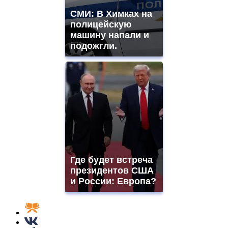
СМИ: В Химках на
полицейскую
машину напали и
подожгли.
Где будет встреча
президентов США
и России: Европа?