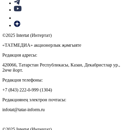
©2025 Intertat (Интертат)
«ТАТМЕДИА» акционерлык җәмгыяте
Редакция адресы:
420066, Татарстан Республикасы, Казан, Декабристлар ур.,
2нче йорт.
Редакция телефоны:
+7 (843) 222-0-999 (1304)
Редакциянең электрон почтасы:
infotat@tatar-inform.ru
©2025 Intertat (Интертат)