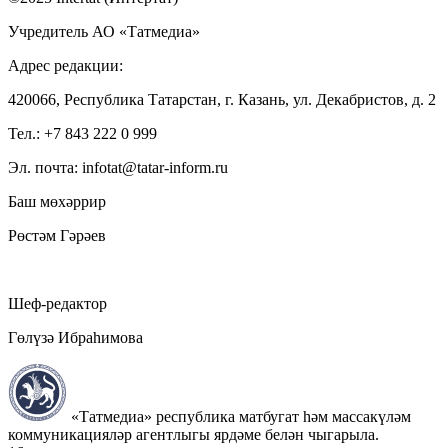
Учредитель АО «Татмедиа»
Адрес редакции:
420066, Республика Татарстан, г. Казань, ул. Декабристов, д. 2
Тел.: +7 843 222 0 999
Эл. почта: infotat@tatar-inform.ru
Баш мөхәррир
Рөстәм Гәрәев
Шеф-редактор
Гөлүзә Ибраһимова
«Татмедиа» республика матбугат һәм массакүләм
коммуникацияләр агентлыгы ярдәме белән чыгарыла.