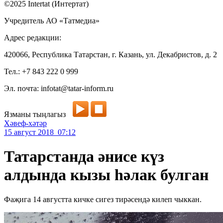
©2025 Intertat (Интертат)
Учредитель АО «Татмедиа»
Адрес редакции:
420066, Республика Татарстан, г. Казань, ул. Декабристов, д. 2
Тел.: +7 843 222 0 999
Эл. почта: infotat@tatar-inform.ru
Язманы тыңлагыз
Хәвеф-хәтәр
15 август 2018 07:12
Татарстанда әнисе күз
алдында кызы һәлак булган
Фаҗига 14 августта кичке сигез тирәсендә килеп чыккан.