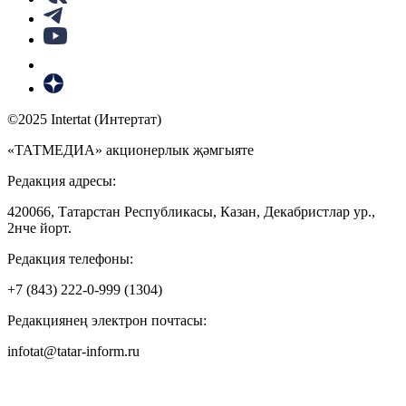
©2025 Intertat (Интертат)
«ТАТМЕДИА» акционерлык җәмгыяте
Редакция адресы:
420066, Татарстан Республикасы, Казан, Декабристлар ур.,
2нче йорт.
Редакция телефоны:
+7 (843) 222-0-999 (1304)
Редакциянең электрон почтасы:
infotat@tatar-inform.ru