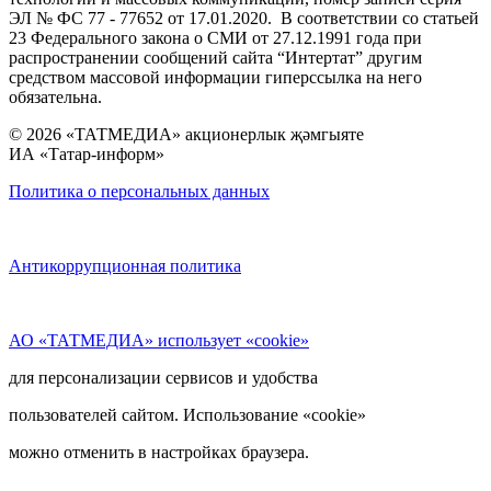
ЭЛ № ФС 77 - 77652 от 17.01.2020. В соответствии со статьей
23 Федерального закона о СМИ от 27.12.1991 года при
распространении сообщений сайта “Интертат” другим
средством массовой информации гиперссылка на него
обязательна.
© 2026 «ТАТМЕДИА» акционерлык җәмгыяте
ИА «Татар-информ»
Политика о персональных данных
Антикоррупционная политика
АО «ТАТМЕДИА» использует «cookie»
для персонализации сервисов и удобства
пользователей сайтом. Использование «cookie»
можно отменить в настройках браузера.