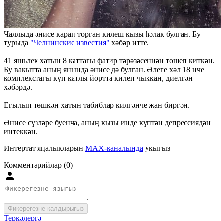
Чаллыда әнисе карап торган килеш кызы һәлак булган. Бу
турыда
"Челнински
е известия"
хәбәр итте.
41 яшьлек хатын 8 каттагы фатир тәрәзәсеннән төшеп киткән.
Бу вакытта аның янында әнисе дә булган. Әлеге хәл 18 нче
комплекстагы күп катлы йортта килеп чыккан, диелгән
хәбәрдә.
Егылып төшкән хатын табиблар килгәнче җан биргән.
Әнисе сүзләре буенча, аның кызы инде күптән депрессиядән
интеккән.
Интертат яңалыкларын
MAX-каналында
укыгыз
Комментарийлар (0)
Фикерегезне калдырыгыз
Теркәлергә