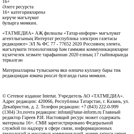
16+
Әлеге ресурста
16+ категорияләренә
керүче мәгълүмат
булырга мөмкин.
«ТАТМЕДИА» АҖ филиалы «Татар-информ» мәгълүмат
агентлыгының Интертат республика электрон газетасы
редакциясе» ЭЛ № ФС 77 - 77652 2020 Россиянең элемтә,
мәгълүмати технологияләр һәм гаммәви коммуникацияләрне
күзәтчелек хезмәте тарафыннан 2020 елның 17 гыйнварында
теркәлгән
Материалларны тулысынча яки өлешчә куллану бары тик
редакциядән язмача рөхсәт булганда гына мөмкин.
© Сетевое издание Intertat. Учредитель АО «ТАТМЕДИА».
Адрес редакции: 420066, Республика Татарстан, г. Казань, ул.
Декабристов, д. 2. Телефон редакции: +7 (843) 222-0-999
(1304) Эл.почта редакции: infotat@tatar-inform.ru Главный
редактор Гареев Р.И. Настоящий ресурс может содержать
материалы 16+. СМИ зарегистрировано Федеральной
службой по надзору в сфере связи, информационных
технологий и массовых коммуникаций, номер записи серия