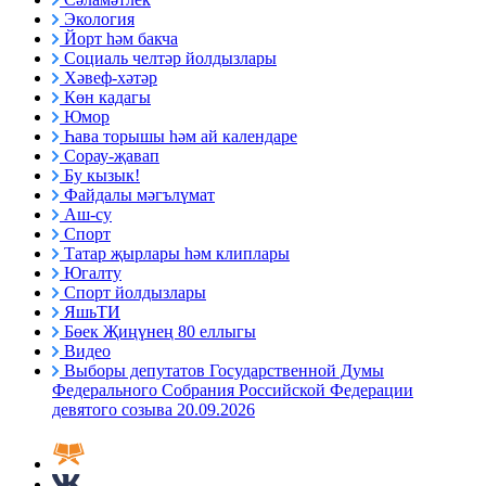
Экология
Йорт һәм бакча
Социаль челтәр йолдызлары
Хәвеф-хәтәр
Көн кадагы
Юмор
Һава торышы һәм ай календаре
Сорау-җавап
Бу кызык!
Файдалы мәгълүмат
Аш-су
Спорт
Татар җырлары һәм клиплары
Югалту
Спорт йолдызлары
ЯшьТИ
Бөек Җиңүнең 80 еллыгы
Видео
Выборы депутатов Государственной Думы
Федерального Собрания Российской Федерации
девятого созыва 20.09.2026