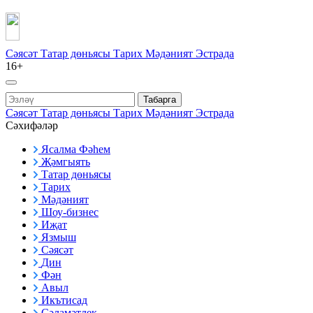
Сәясәт
Татар дөньясы
Тарих
Мәдәният
Эстрада
16+
Табарга
Сәясәт
Татар дөньясы
Тарих
Мәдәният
Эстрада
Сәхифәләр
Ясалма Фәһем
Җәмгыять
Татар дөньясы
Тарих
Мәдәният
Шоу-бизнес
Иҗат
Язмыш
Сәясәт
Дин
Фән
Авыл
Икътисад
Сәламәтлек