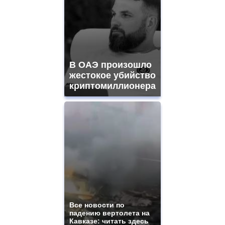
В ОАЭ произошло
жестокое убийство
криптомиллионера
Все новости по
падению вертолета на
Кавказе: читать здесь