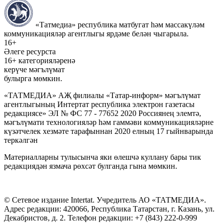
«Татмедиа» республика матбугат һәм массакүләм
коммуникацияләр агентлыгы ярдәме белән чыгарыла.
16+
Әлеге ресурста
16+ категорияләренә
керүче мәгълүмат
булырга мөмкин.
«ТАТМЕДИА» АҖ филиалы «Татар-информ» мәгълүмат
агентлыгының Интертат республика электрон газетасы
редакциясе» ЭЛ № ФС 77 - 77652 2020 Россиянең элемтә,
мәгълүмати технологияләр һәм гаммәви коммуникацияләрне
күзәтчелек хезмәте тарафыннан 2020 елның 17 гыйнварында
теркәлгән
Материалларны тулысынча яки өлешчә куллану бары тик
редакциядән язмача рөхсәт булганда гына мөмкин.
© Сетевое издание Intertat. Учредитель АО «ТАТМЕДИА».
Адрес редакции: 420066, Республика Татарстан, г. Казань, ул.
Декабристов, д. 2. Телефон редакции: +7 (843) 222-0-999