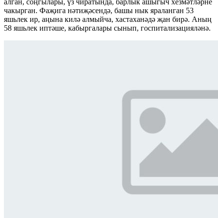
алган, соңгылары, үз чиратында, барлык ашыгыч хезмәтләрне
чакырган. Фаҗига нәтиҗәсендә, башы нык яраланган 53
яшьлек ир, аңына килә алмыйча, хастаханәдә җан бирә. Аның
58 яшьлек иптәше, кабыргалары сынып, госпитализацияләнә.