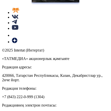
©2025 Intertat (Интертат)
«ТАТМЕДИА» акционерлык җәмгыяте
Редакция адресы:
420066, Татарстан Республикасы, Казан, Декабристлар ур.,
2нче йорт.
Редакция телефоны:
+7 (843) 222-0-999 (1304)
Редакциянең электрон почтасы: