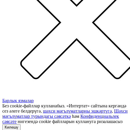
Барлык язмалар
Без cookie-файллар кулланабыз. «Интертат» сайтына кергәндә
сез әлеге белдерүгә,
шәхси мәгълүматларны эшкәртүгә
,
Шәхси
мәгълүматлар турындагы сәясәткә
һәм
Конфиденциальлек
сәясәте
нигезендә cookie файлларын куллануга ризалашасыз
Килешү