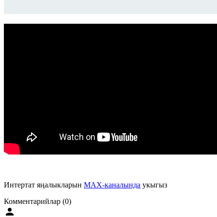
Интертат яңалыкларын
MAX-каналында
укыгыз
Комментарийлар (0)