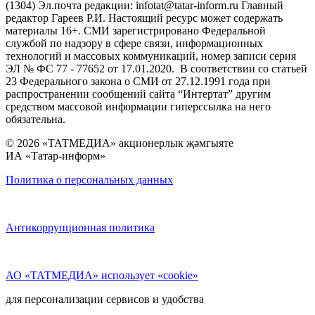
(1304) Эл.почта редакции: infotat@tatar-inform.ru Главный
редактор Гареев Р.И. Настоящий ресурс может содержать
материалы 16+. СМИ зарегистрировано Федеральной
службой по надзору в сфере связи, информационных
технологий и массовых коммуникаций, номер записи серия
ЭЛ № ФС 77 - 77652 от 17.01.2020. В соответствии со статьей
23 Федерального закона о СМИ от 27.12.1991 года при
распространении сообщений сайта “Интертат” другим
средством массовой информации гиперссылка на него
обязательна.
© 2026 «ТАТМЕДИА» акционерлык җәмгыяте
ИА «Татар-информ»
Политика о персональных данных
Антикоррупционная политика
АО «ТАТМЕДИА» использует «cookie»
для персонализации сервисов и удобства