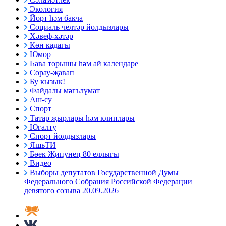
Экология
Йорт һәм бакча
Социаль челтәр йолдызлары
Хәвеф-хәтәр
Көн кадагы
Юмор
Һава торышы һәм ай календаре
Сорау-җавап
Бу кызык!
Файдалы мәгълүмат
Аш-су
Спорт
Татар җырлары һәм клиплары
Югалту
Спорт йолдызлары
ЯшьТИ
Бөек Җиңүнең 80 еллыгы
Видео
Выборы депутатов Государственной Думы
Федерального Собрания Российской Федерации
девятого созыва 20.09.2026