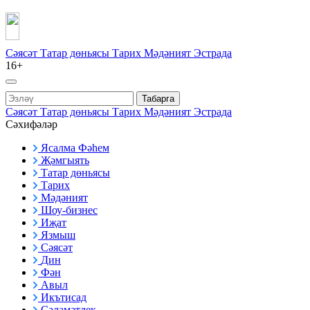
Сәясәт
Татар дөньясы
Тарих
Мәдәният
Эстрада
16+
Табарга
Сәясәт
Татар дөньясы
Тарих
Мәдәният
Эстрада
Сәхифәләр
Ясалма Фәһем
Җәмгыять
Татар дөньясы
Тарих
Мәдәният
Шоу-бизнес
Иҗат
Язмыш
Сәясәт
Дин
Фән
Авыл
Икътисад
Сәламәтлек