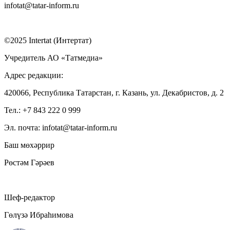
infotat@tatar-inform.ru
©2025 Intertat (Интертат)
Учредитель АО «Татмедиа»
Адрес редакции:
420066, Республика Татарстан, г. Казань, ул. Декабристов, д. 2
Тел.: +7 843 222 0 999
Эл. почта: infotat@tatar-inform.ru
Баш мөхәррир
Рөстәм Гәрәев
Шеф-редактор
Гөлүзә Ибраһимова