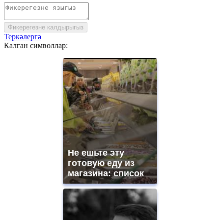
Фикерегезне калдырыгыз
Теркәлергә
Калган символлар:
Не ешьте эту
готовую еду из
магазина: список