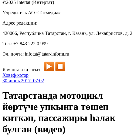
©2025 Intertat (Интертат)
Учредитель АО «Татмедиа»
Адрес редакции:
420066, Республика Татарстан, г. Казань, ул. Декабристов, д. 2
Тел.: +7 843 222 0 999
Эл. почта: infotat@tatar-inform.ru
Язманы тыңлагыз
Хәвеф-хәтәр
30 июнь 2017 07:02
Татарстанда мотоцикл
йөртүче упкынга төшеп
киткән, пассажиры һәлак
булган (видео)