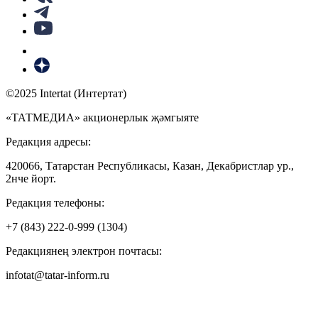
©2025 Intertat (Интертат)
«ТАТМЕДИА» акционерлык җәмгыяте
Редакция адресы:
420066, Татарстан Республикасы, Казан, Декабристлар ур.,
2нче йорт.
Редакция телефоны:
+7 (843) 222-0-999 (1304)
Редакциянең электрон почтасы:
infotat@tatar-inform.ru