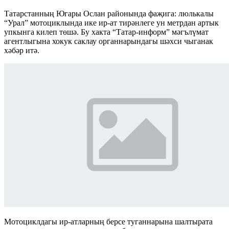
Татарстанның Югары Ослан районында фаҗига: люлькалы
“Урал” мотоциклында ике ир-ат тирәнлеге ун метрдан артык
упкынга килеп төшә. Бу хакта “Татар-информ” мәгълүмат
агентлыгына хокук саклау органнарындагы шәхси чыганак
хәбәр итә.
Мотоциклдагы ир-атларның берсе туганнарына шалтырата