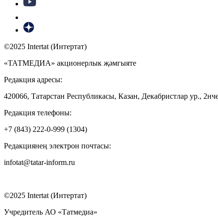
©2025 Intertat (Интертат)
«ТАТМЕДИА» акционерлык җәмгыяте
Редакция адресы:
420066, Татарстан Республикасы, Казан, Декабристлар ур., 2нче
Редакция телефоны:
+7 (843) 222-0-999 (1304)
Редакциянең электрон почтасы:
infotat@tatar-inform.ru
©2025 Intertat (Интертат)
Учредитель АО «Татмедиа»