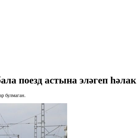
бала поезд астына эләгеп һәлак
ар булмаган.