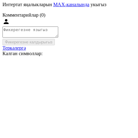
Интертат яңалыкларын
MAX-каналында
укыгыз
Комментарийлар (0)
Фикерегезне калдырыгыз
Теркәлергә
Калган символлар: