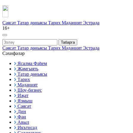
Сәясәт
Татар дөньясы
Тарих
Мәдәният
Эстрада
16+
Табарга
Сәясәт
Татар дөньясы
Тарих
Мәдәният
Эстрада
Сәхифәләр
Ясалма Фәһем
Җәмгыять
Татар дөньясы
Тарих
Мәдәният
Шоу-бизнес
Иҗат
Язмыш
Сәясәт
Дин
Фән
Авыл
Икътисад
Сәламәтлек