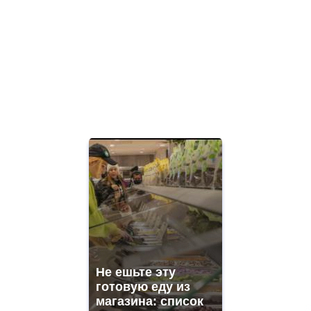
Не ешьте эту
готовую еду из
магазина: список