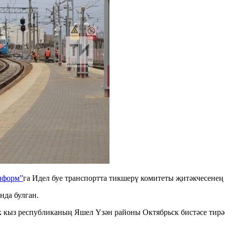
нформ”
га Идел буе транспортта тикшерү комитеты җитәкчесенең 
да булган.
ек кыз республиканың Яшел Үзән районы Октябрьск бистәсе тирә