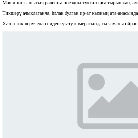
Машинист ашыгыч рәвештә поездны туктатырга тырышкан, әмма
Тикшерү ачыклаганча, һәлак булган ир-ат кызның ата-анасында
Хәзер тикшерүчеләр видеокүзәтү камерасындагы язманы өйрән