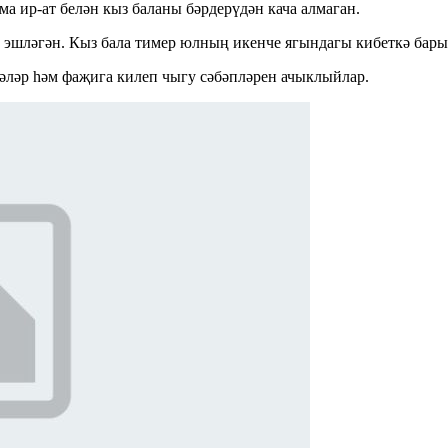
 ир-ат белән кыз баланы бәрдерүдән кача алмаган.
 эшләгән. Кыз бала тимер юлның икенче ягындагы кибеткә барырг
әләр һәм фаҗига килеп чыгу сәбәпләрен ачыклыйлар.