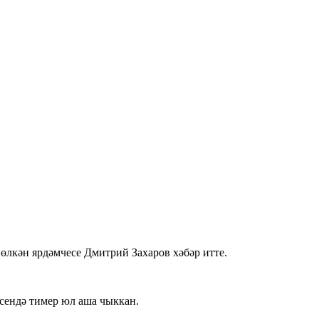
өлкән ярдәмчесе Дмитрий Захаров хәбәр итте.
сендә тимер юл аша чыккан.