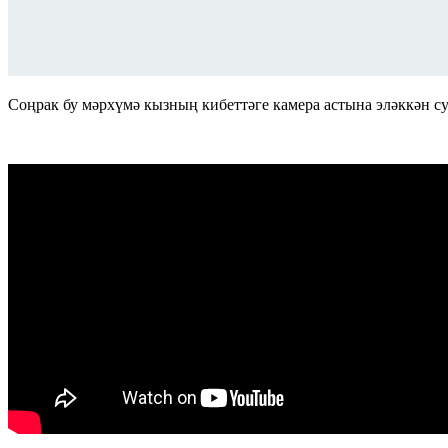
Соңрак бу мәрхүмә кызның кибеттәге камера астына эләккән с