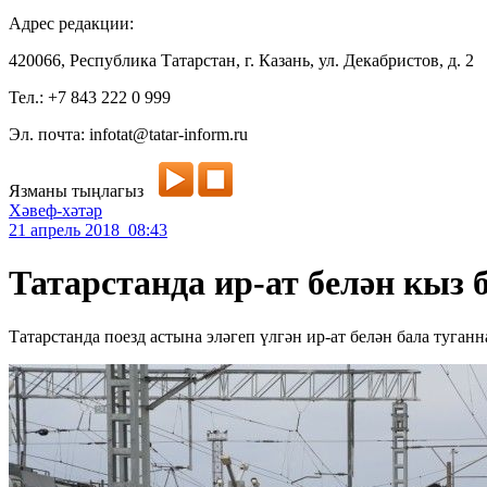
Адрес редакции:
420066, Республика Татарстан, г. Казань, ул. Декабристов, д. 2
Тел.: +7 843 222 0 999
Эл. почта: infotat@tatar-inform.ru
Язманы тыңлагыз
Хәвеф-хәтәр
21 апрель 2018 08:43
Татарстанда ир-ат белән кыз 
Татарстанда поезд астына эләгеп үлгән ир-ат белән бала туганн