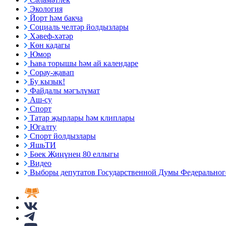
Экология
Йорт һәм бакча
Социаль челтәр йолдызлары
Хәвеф-хәтәр
Көн кадагы
Юмор
Һава торышы һәм ай календаре
Сорау-җавап
Бу кызык!
Файдалы мәгълүмат
Аш-су
Спорт
Татар җырлары һәм клиплары
Югалту
Спорт йолдызлары
ЯшьТИ
Бөек Җиңүнең 80 еллыгы
Видео
Выборы депутатов Государственной Думы Федерального