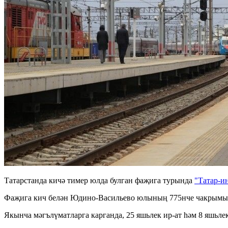
Татарстанда кичә тимер юлда булган фаҗига турында
"Татар-и
Фаҗига кич белән Юдино-Васильево юлының 775нче чакрымын
Якынча мәгълүматларга карганда, 25 яшьлек ир-ат һәм 8 яшьл