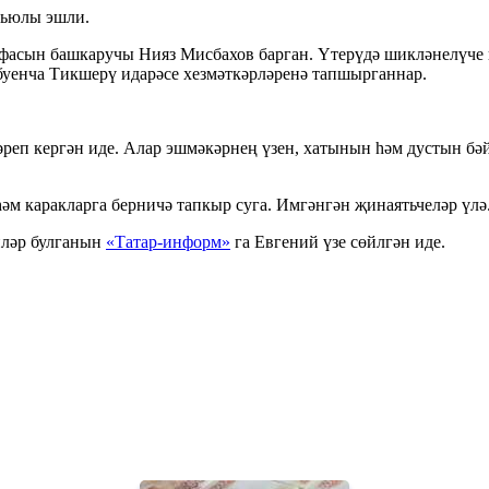
рьюлы эшли.
фасын башкаручы Нияз Мисбахов барган. Үтерүдә шикләнелүче и
уенча Тикшерү идарәсе хезмәткәрләренә тапшырганнар.
әреп кергән иде. Алар эшмәкәрнең үзен, хатынын һәм дустын бә
әм каракларга берничә тапкыр суга. Имгәнгән җинаятьчеләр үлә
иләр булганын
«Татар-информ»
га Евгений үзе сөйлгән иде.