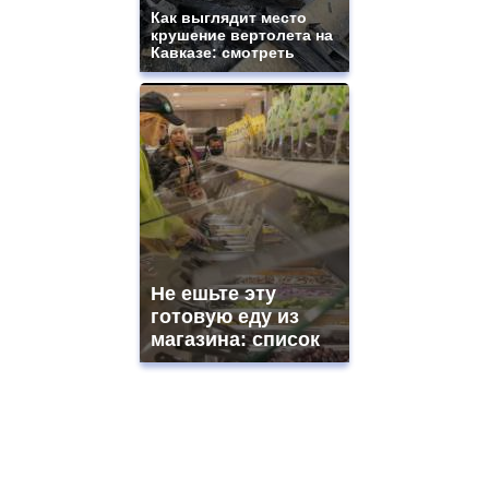
Как выглядит место
крушение вертолета на
Кавказе: смотреть
Не ешьте эту
готовую еду из
магазина: список