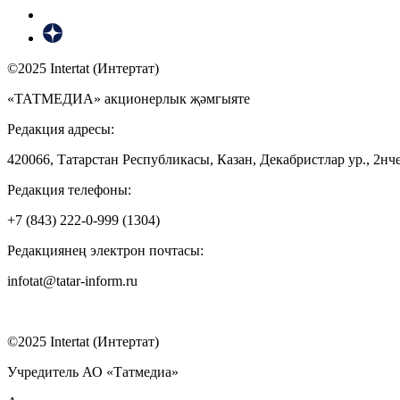
©2025 Intertat (Интертат)
«ТАТМЕДИА» акционерлык җәмгыяте
Редакция адресы:
420066, Татарстан Республикасы, Казан, Декабристлар ур., 2нче
Редакция телефоны:
+7 (843) 222-0-999 (1304)
Редакциянең электрон почтасы:
infotat@tatar-inform.ru
©2025 Intertat (Интертат)
Учредитель АО «Татмедиа»