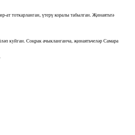
р-ат тоткарланган, үтерү коралы табылган. Җинаятьтә
йләп куйган. Соңрак ачыкланганча, җинаятьчеләр Самара
.