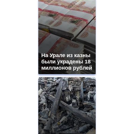
На Урале из казны
были украдены 18
миллионов рублей