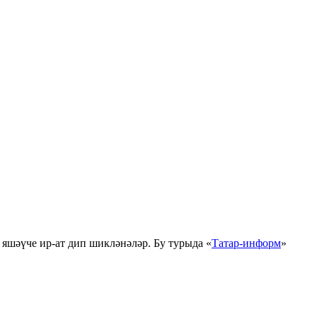
яшәүче ир-ат дип шикләнәләр. Бу турыда «
Татар-информ
»