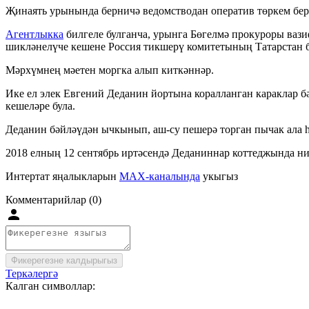
Җинаять урынында берничә ведомстводан оператив төркем бе
Агентлыкка
билгеле булганча, урынга Бөгелмә прокуроры вази
шикләнелүче кешене Россия тикшерү комитетының Татарстан б
Мәрхүмнең мәетен моргка алып киткәннәр.
Ике ел элек Евгений Деданин йортына коралланган караклар б
кешеләре була.
Деданин бәйләүдән ычкынып, аш-су пешерә торган пычак ала һ
2018 елның 12 сентябрь иртәсендә Деданиннар коттеджында н
Интертат яңалыкларын
MAX-каналында
укыгыз
Комментарийлар (0)
Фикерегезне калдырыгыз
Теркәлергә
Калган символлар: