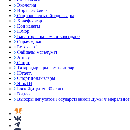
Экология
Йорт һәм бакча
Социаль челтәр йолдызлары
Хәвеф-хәтәр
Көн кадагы
Юмор
Һава торышы һәм ай календаре
Сорау-җавап
Бу кызык!
Файдалы мәгълүмат
Аш-су
Спорт
Татар җырлары һәм клиплары
Югалту
Спорт йолдызлары
ЯшьТИ
Бөек Җиңүнең 80 еллыгы
Видео
Выборы депутатов Государственной Думы Федерального