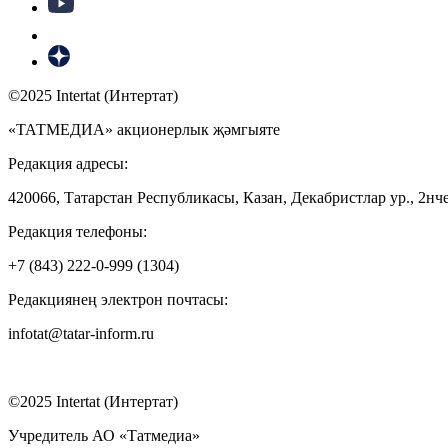
©2025 Intertat (Интертат)
«ТАТМЕДИА» акционерлык җәмгыяте
Редакция адресы:
420066, Татарстан Республикасы, Казан, Декабристлар ур., 2нче
Редакция телефоны:
+7 (843) 222-0-999 (1304)
Редакциянең электрон почтасы:
infotat@tatar-inform.ru
©2025 Intertat (Интертат)
Учредитель АО «Татмедиа»