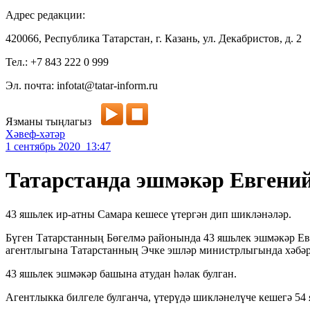
Адрес редакции:
420066, Республика Татарстан, г. Казань, ул. Декабристов, д. 2
Тел.: +7 843 222 0 999
Эл. почта: infotat@tatar-inform.ru
Язманы тыңлагыз
Хәвеф-хәтәр
1 сентябрь 2020 13:47
Татарстанда эшмәкәр Евгени
43 яшьлек ир-атны Самара кешесе үтергән дип шикләнәләр.
Бүген Татарстанның Бөгелмә районында 43 яшьлек эшмәкәр Ев
агентлыгына Татарстанның Эчке эшләр министрлыгында хәбәр
43 яшьлек эшмәкәр башына атудан һәлак булган.
Агентлыкка билгеле булганча, үтерүдә шикләнелүче кешегә 54