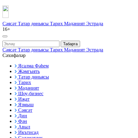
Сәясәт
Татар дөньясы
Тарих
Мәдәният
Эстрада
16+
Табарга
Сәясәт
Татар дөньясы
Тарих
Мәдәният
Эстрада
Сәхифәләр
Ясалма Фәһем
Җәмгыять
Татар дөньясы
Тарих
Мәдәният
Шоу-бизнес
Иҗат
Язмыш
Сәясәт
Дин
Фән
Авыл
Икътисад
Сәламәтлек