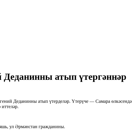
й Деданинны атып үтергәннәр
гений Деданинны атып үтерделәр. Үтерүче — Самара өлкәсендә 
 иттеләр.
 яшь, ул Әрмәнстан гражданины.