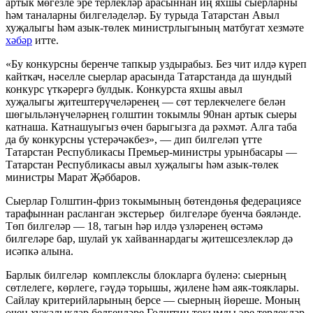
артык мөгезле эре терлекләр арасыннан иң яхшы сыерларны
һәм таналарны билгеләделәр. Бу турыда Татарстан Авыл
хуҗалыгы һәм азык-төлек министрлыгының матбугат хезмәте
хәбәр
итте.
«Бу конкурсны беренче тапкыр уздырабыз. Без чит илдә күреп
кайткач, нәселле сыерлар арасында Татарстанда да шундый
конкурс үткәрергә булдык. Конкурста яхшы авыл
хуҗалыгы җитештерүчеләренең — сөт терлекчелеге белән
шөгыльләнүчеләрнең голштин токымлы 90нан артык сыеры
катнаша. Катнашуыгыз өчен барыгызга да рәхмәт. Алга таба
да бу конкурсны үстерәчәкбез», — дип билгеләп үтте
Татарстан Республикасы Премьер-министры урынбасары —
Татарстан Республикасы авыл хуҗалыгы һәм азык-төлек
министры Марат Җәббаров.
Сыерлар Голштин-фриз токымының бөтендөнья федерациясе
тарафыннан расланган экстерьер билгеләре буенча бәяләнде.
Төп билгеләр — 18, тагын һәр илдә үзләренең өстәмә
билгеләре бар, шулай ук хайваннардагы җитешсезлекләр дә
исәпкә алына.
Барлык билгеләр комплекслы блокларга бүленә: сыерның
сөтлелеге, көрлеге, гәүдә торышы, җилене һәм аяк-тояклары.
Сайлау критерийларының берсе — сыерның йөреше. Моның
өчен хуҗалыклар белгечләре Голштин токымлы эре терлекләр