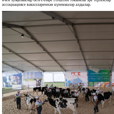
ассоциациясе вәкилләреннән күнекмәләр алдылар.