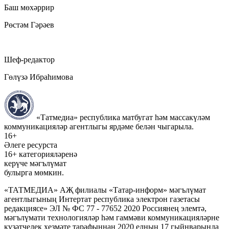
Баш мөхәррир
Рөстәм Гәрәев
Шеф-редактор
Гөлүзә Ибраһимова
«Татмедиа» республика матбугат һәм массакүләм
коммуникацияләр агентлыгы ярдәме белән чыгарыла.
16+
Әлеге ресурста
16+ категорияләренә
керүче мәгълүмат
булырга мөмкин.
«ТАТМЕДИА» АҖ филиалы «Татар-информ» мәгълүмат
агентлыгының Интертат республика электрон газетасы
редакциясе» ЭЛ № ФС 77 - 77652 2020 Россиянең элемтә,
мәгълүмати технологияләр һәм гаммәви коммуникацияләрне
күзәтчелек хезмәте тарафыннан 2020 елның 17 гыйнварында