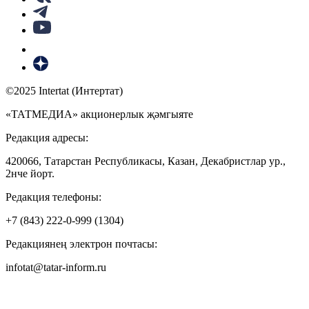
©2025 Intertat (Интертат)
«ТАТМЕДИА» акционерлык җәмгыяте
Редакция адресы:
420066, Татарстан Республикасы, Казан, Декабристлар ур.,
2нче йорт.
Редакция телефоны:
+7 (843) 222-0-999 (1304)
Редакциянең электрон почтасы:
infotat@tatar-inform.ru