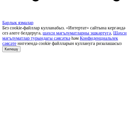
Барлык язмалар
Без cookie-файллар кулланабыз. «Интертат» сайтына кергәндә
сез әлеге белдерүгә,
шәхси мәгълүматларны эшкәртүгә
,
Шәхси
мәгълүматлар турындагы сәясәткә
һәм
Конфиденциальлек
сәясәте
нигезендә cookie файлларын куллануга ризалашасыз
Килешү