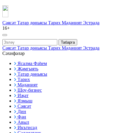
Сәясәт
Татар дөньясы
Тарих
Мәдәният
Эстрада
16+
Табарга
Сәясәт
Татар дөньясы
Тарих
Мәдәният
Эстрада
Сәхифәләр
Ясалма Фәһем
Җәмгыять
Татар дөньясы
Тарих
Мәдәният
Шоу-бизнес
Иҗат
Язмыш
Сәясәт
Дин
Фән
Авыл
Икътисад
Сәламәтлек