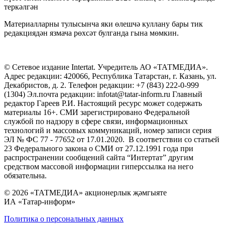
теркәлгән
Материалларны тулысынча яки өлешчә куллану бары тик
редакциядән язмача рөхсәт булганда гына мөмкин.
© Сетевое издание Intertat. Учредитель АО «ТАТМЕДИА».
Адрес редакции: 420066, Республика Татарстан, г. Казань, ул.
Декабристов, д. 2. Телефон редакции: +7 (843) 222-0-999
(1304) Эл.почта редакции: infotat@tatar-inform.ru Главный
редактор Гареев Р.И. Настоящий ресурс может содержать
материалы 16+. СМИ зарегистрировано Федеральной
службой по надзору в сфере связи, информационных
технологий и массовых коммуникаций, номер записи серия
ЭЛ № ФС 77 - 77652 от 17.01.2020. В соответствии со статьей
23 Федерального закона о СМИ от 27.12.1991 года при
распространении сообщений сайта “Интертат” другим
средством массовой информации гиперссылка на него
обязательна.
© 2026 «ТАТМЕДИА» акционерлык җәмгыяте
ИА «Татар-информ»
Политика о персональных данных