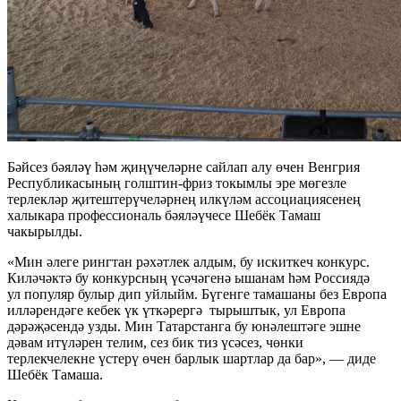
Бәйсез бәяләү һәм җиңүчеләрне сайлап алу өчен Венгрия
Республикасының голштин-фриз токымлы эре мөгезле
терлекләр җитештерүчеләрнең илкүләм ассоциациясенең
халыкара профессиональ бәяләүчесе Шебёк Тамаш
чакырылды.
«Мин әлеге рингтан рәхәтлек алдым, бу искиткеч конкурс.
Киләчәктә бу конкурсның үсәчәгенә ышанам һәм Россиядә
ул популяр булыр дип уйлыйм. Бүгенге тамашаны без Европа
илләрендәге кебек үк үткәрергә тырыштык, ул Европа
дәрәҗәсендә узды. Мин Татарстанга бу юнәлештәге эшне
дәвам итүләрен телим, сез бик тиз үсәсез, чөнки
терлекчелекне үстерү өчен барлык шартлар да бар», — диде
Шебёк Тамаша.