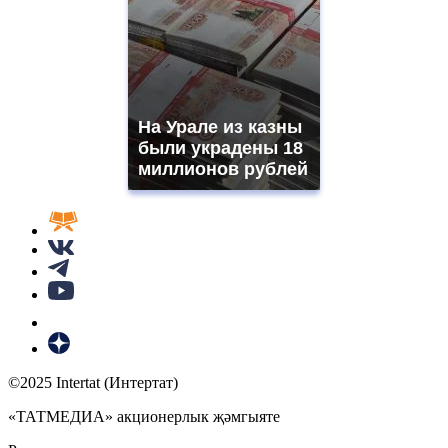
На Урале из казны
были украдены 18
миллионов рублей
©2025 Intertat (Интертат)
«ТАТМЕДИА» акционерлык җәмгыяте