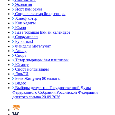
Экология
Йорт һәм бакча
Социаль челтәр йолдызлары
Хәвеф-хәтәр
Көн кадагы
Юмор
Һава торышы һәм ай календаре
Сорау-җавап
Бу кызык!
Файдалы мәгълүмат
Аш-су
Спорт
Татар җырлары һәм клиплары
Югалту
Спорт йолдызлары
ЯшьТИ
Бөек Җиңүнең 80 еллыгы
Видео
Выборы депутатов Государственной Думы
Федерального Собрания Российской Федерации
девятого созыва 20.09.2026