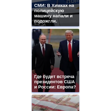
СМИ: В Химках на
полицейскую
машину напали и
подожгли.
Где будет встреча
президентов США
и России: Европа?