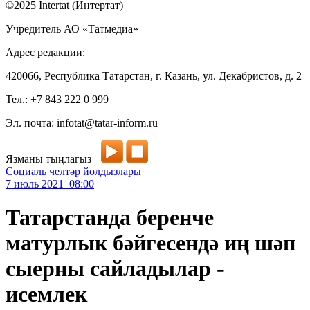
©2025 Intertat (Интертат)
Учредитель АО «Татмедиа»
Адрес редакции:
420066, Республика Татарстан, г. Казань, ул. Декабристов, д. 2
Тел.: +7 843 222 0 999
Эл. почта: infotat@tatar-inform.ru
Язманы тыңлагыз
Социаль челтәр йолдызлары
7 июль 2021 08:00
Татарстанда беренче
матурлык бәйгесендә иң шәп
сыерны сайладылар -
исемлек