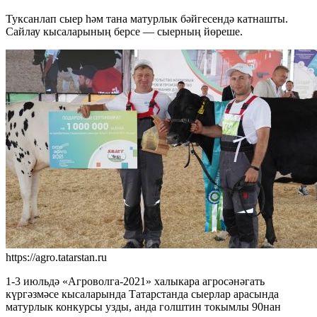
Туксанлап сыер һәм тана матурлык бәйгесендә катнашты.
Сайлау кысаларының берсе — сыерның йөреше.
https://agro.tatarstan.ru
1-3 июльдә «Агроволга-2021» халыкара агросәнәгать
күргәзмәсе кысаларында Татарстанда сыерлар арасында
матурлык конкурсы узды, анда голштин токымлы 90нан