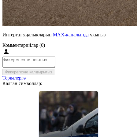
Интертат яңалыкларын
MAX-каналында
укыгыз
Комментарийлар (0)
Фикерегезне калдырыгыз
Теркәлергә
Калган символлар: