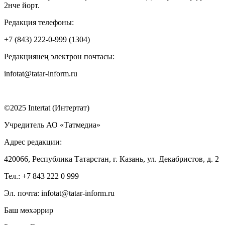
2нче йорт.
Редакция телефоны:
+7 (843) 222-0-999 (1304)
Редакциянең электрон почтасы:
infotat@tatar-inform.ru
©2025 Intertat (Интертат)
Учредитель АО «Татмедиа»
Адрес редакции:
420066, Республика Татарстан, г. Казань, ул. Декабристов, д. 2
Тел.: +7 843 222 0 999
Эл. почта: infotat@tatar-inform.ru
Баш мөхәррир