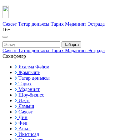
Сәясәт
Татар дөньясы
Тарих
Мәдәният
Эстрада
16+
Табарга
Сәясәт
Татар дөньясы
Тарих
Мәдәният
Эстрада
Сәхифәләр
Ясалма Фәһем
Җәмгыять
Татар дөньясы
Тарих
Мәдәният
Шоу-бизнес
Иҗат
Язмыш
Сәясәт
Дин
Фән
Авыл
Икътисад
Сәламәтлек