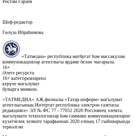
Рөстәм Гәрәев
Шеф-редактор
Гөлүзә Ибраһимова
«Татмедиа» республика матбугат һәм массакүләм
коммуникацияләр агентлыгы ярдәме белән чыгарыла.
16+
Әлеге ресурста
16+ категорияләренә
керүче мәгълүмат
булырга мөмкин.
«ТАТМЕДИА» АҖ филиалы «Татар-информ» мәгълүмат
агентлыгының Интертат республика электрон газетасы
редакциясе» ЭЛ № ФС 77 - 77652 2020 Россиянең элемтә,
мәгълүмати технологияләр һәм гаммәви коммуникацияләрне
күзәтчелек хезмәте тарафыннан 2020 елның 17 гыйнварында
теркәлгән