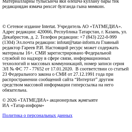
Материалларны тулысынча яки өлешчә куллану бары тик
редакциядән язмача рөхсәт булганда гына мөмкин.
© Сетевое издание Intertat. Учредитель АО «ТАТМЕДИА».
Адрес редакции: 420066, Республика Татарстан, г. Казань, ул.
Декабристов, д. 2. Телефон редакции: +7 (843) 222-0-999
(1304) Эл.почта редакции: infotat@tatar-inform.ru Главный
редактор Гареев Р.И. Настоящий ресурс может содержать
материалы 16+. СМИ зарегистрировано Федеральной
службой по надзору в сфере связи, информационных
технологий и массовых коммуникаций, номер записи серия
ЭЛ № ФС 77 - 77652 от 17.01.2020. В соответствии со статьей
23 Федерального закона о СМИ от 27.12.1991 года при
распространении сообщений сайта “Интертат” другим
средством массовой информации гиперссылка на него
обязательна.
© 2026 «ТАТМЕДИА» акционерлык җәмгыяте
ИА «Татар-информ»
Политика о персональных данных