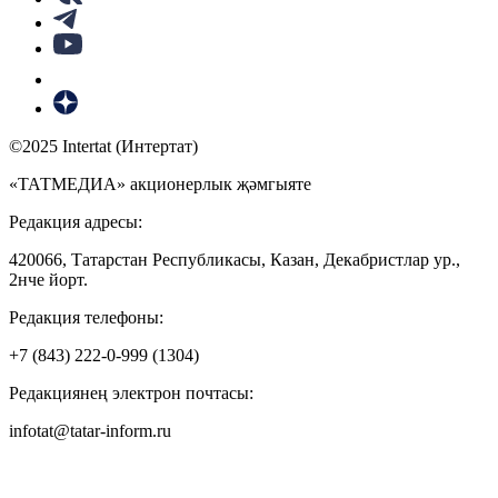
©2025 Intertat (Интертат)
«ТАТМЕДИА» акционерлык җәмгыяте
Редакция адресы:
420066, Татарстан Республикасы, Казан, Декабристлар ур.,
2нче йорт.
Редакция телефоны:
+7 (843) 222-0-999 (1304)
Редакциянең электрон почтасы:
infotat@tatar-inform.ru