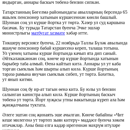
яндырган, аннары баскыч төбенә бензин сипкән.
Татарстанның Бөгелмә районындагы авылларның берсендә 65
яшьлек пенсионер хатынын күршесеннән көнли башлый.
Шуннан соң ул күрше йортка ут төртә. Хәзер ул суд каршына
басачак. Бу турыда Татарстан буенча Эчке эшләр
министрлыгы
матбугат хезмәте
хәбәр итте.
Тикшерү версиясе буенча, 22 ноябрьдә Таллы Бүләк авылында
яшәүче пенсионер бабай күршесенә кереп, талаша тотына.
Ул үзенең хатыны күрше йортында качып ята дип саный.
Әйткәләшкәннән соң, көнче ир күрше йортында хатынын
барыбер таба алмый. Өенә кайтып китә. Аннары ул ут каба
торган сыеклык һәм шырпы алып килә. Күрше йортының
тәрәзә рамына янучан сыеклык сибеп, ут төртә. Бәхеткә,
ут янып китми.
Шуннан соң бу ир-ат тагын өенә китә. Бу юлы ул бензин
салынган канистра алып килә. Күрше йортының баскыч
төбенә ут төртә. Йорт хуҗасы утны вакытында күреп ала һәм
җәнҗалчыны туктата.
Әлеге эштән соң җинаять эше ачылган. Көнче бабайны «Чит
кеше милегенә ут төртеп зыян китерү» маддәсе буенча хөкем
итәчәкләр. Аны биш елга кадәр ирегеннән мәхрүм итүләре