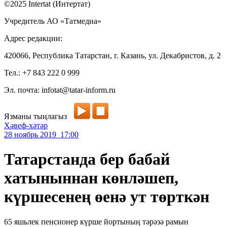
©2025 Intertat (Интертат)
Учредитель АО «Татмедиа»
Адрес редакции:
420066, Республика Татарстан, г. Казань, ул. Декабристов, д. 2
Тел.: +7 843 222 0 999
Эл. почта: infotat@tatar-inform.ru
Язманы тыңлагыз
Хәвеф-хәтәр
28 ноябрь 2019 17:00
Татарстанда бер бабай
хатыныннан көнләшеп,
күршесенең өенә ут төрткән
65 яшьлек пенсионер күрше йортының тәрәзә рамын