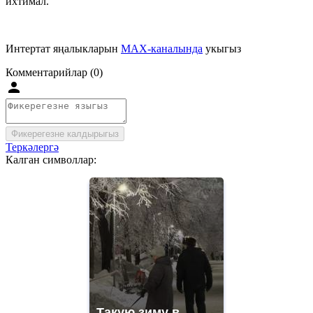
ихтимал.
Интертат яңалыкларын
MAX-каналында
укыгыз
Комментарийлар (0)
Фикерегезне калдырыгыз
Теркәлергә
Калган символлар:
Такую зиму в