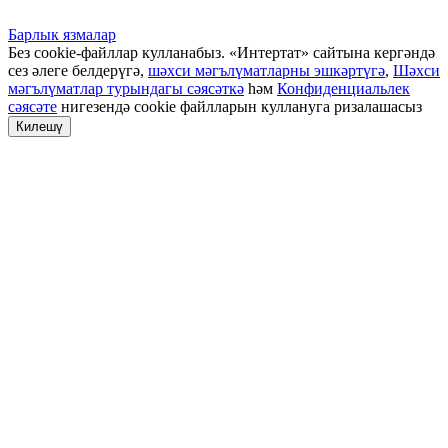
Барлык язмалар
Без cookie-файллар кулланабыз. «Интертат» сайтына кергәндә
сез әлеге белдерүгә,
шәхси мәгълүматларны эшкәртүгә
,
Шәхси
мәгълүматлар турындагы сәясәткә
һәм
Конфиденциальлек
сәясәте
нигезендә cookie файлларын куллануга ризалашасыз
Килешү