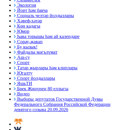
Экология
Йорт һәм бакча
Социаль челтәр йолдызлары
Хәвеф-хәтәр
Көн кадагы
Юмор
Һава торышы һәм ай календаре
Сорау-җавап
Бу кызык!
Файдалы мәгълүмат
Аш-су
Спорт
Татар җырлары һәм клиплары
Югалту
Спорт йолдызлары
ЯшьТИ
Бөек Җиңүнең 80 еллыгы
Видео
Выборы депутатов Государственной Думы
Федерального Собрания Российской Федерации
девятого созыва 20.09.2026