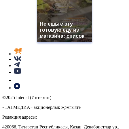
Не ешьте эту
готовую еду из
магазина: список
©2025 Intertat (Интертат)
«ТАТМЕДИА» акционерлык җәмгыяте
Редакция адресы:
420066, Татарстан Республикасы, Казан, Декабристлар ур.,