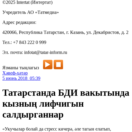
©2025 Intertat (Интертат)
Учредитель АО «Татмедиа»
Адрес редакции:
420066, Республика Татарстан, г. Казань, ул. Декабристов, д. 2
Тел.: +7 843 222 0 999
Эл. почта: infotat@tatar-inform.ru
Язманы тыңлагыз
Хәвеф-хәтәр
5 июнь 2018 05:39
Татарстанда БДИ вакытында
кызның лифчигын
салдырганнар
«Укучылар болай да стресс кичерә, әле тагын елатып,