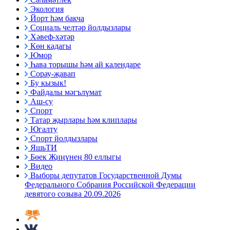
Экология
Йорт һәм бакча
Социаль челтәр йолдызлары
Хәвеф-хәтәр
Көн кадагы
Юмор
Һава торышы һәм ай календаре
Сорау-җавап
Бу кызык!
Файдалы мәгълүмат
Аш-су
Спорт
Татар җырлары һәм клиплары
Югалту
Спорт йолдызлары
ЯшьТИ
Бөек Җиңүнең 80 еллыгы
Видео
Выборы депутатов Государственной Думы
Федерального Собрания Российской Федерации
девятого созыва 20.09.2026