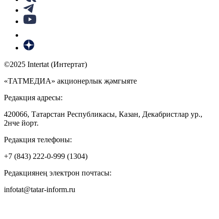
©2025 Intertat (Интертат)
«ТАТМЕДИА» акционерлык җәмгыяте
Редакция адресы:
420066, Татарстан Республикасы, Казан, Декабристлар ур.,
2нче йорт.
Редакция телефоны:
+7 (843) 222-0-999 (1304)
Редакциянең электрон почтасы:
infotat@tatar-inform.ru