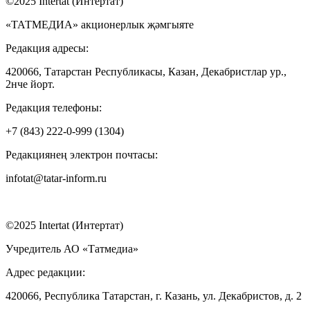
©2025 Intertat (Интертат)
«ТАТМЕДИА» акционерлык җәмгыяте
Редакция адресы:
420066, Татарстан Республикасы, Казан, Декабристлар ур.,
2нче йорт.
Редакция телефоны:
+7 (843) 222-0-999 (1304)
Редакциянең электрон почтасы:
infotat@tatar-inform.ru
©2025 Intertat (Интертат)
Учредитель АО «Татмедиа»
Адрес редакции:
420066, Республика Татарстан, г. Казань, ул. Декабристов, д. 2