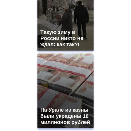
Такую зиму в
России никто не
ждал: как так?!
На Урале из казны
были украдены 18
миллионов рублей