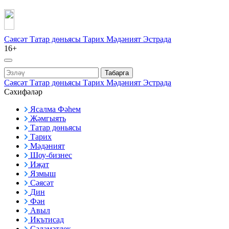
Сәясәт
Татар дөньясы
Тарих
Мәдәният
Эстрада
16+
Табарга
Сәясәт
Татар дөньясы
Тарих
Мәдәният
Эстрада
Сәхифәләр
Ясалма Фәһем
Җәмгыять
Татар дөньясы
Тарих
Мәдәният
Шоу-бизнес
Иҗат
Язмыш
Сәясәт
Дин
Фән
Авыл
Икътисад
Сәламәтлек