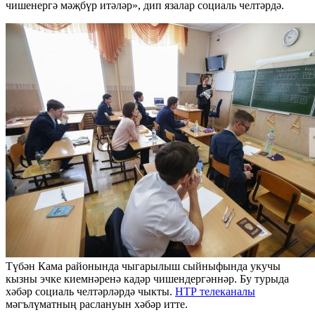
чишенергә мәҗбүр итәләр», дип язалар социаль челтәрдә.
Түбән Кама районында чыгарылыш сыйныфында укучы
кызны эчке киемнәренә кадәр чишендергәннәр. Бу турыда
хәбәр социаль челтәрләрдә чыкты.
НТР телеканалы
мәгълүматның раслануын хәбәр итте.