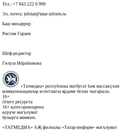
Тел.: +7 843 222 0 999
Эл. почта: infotat@tatar-inform.ru
Баш мөхәррир
Рөстәм Гәрәев
Шеф-редактор
Гөлүзә Ибраһимова
«Татмедиа» республика матбугат һәм массакүләм
коммуникацияләр агентлыгы ярдәме белән чыгарыла.
16+
Әлеге ресурста
16+ категорияләренә
керүче мәгълүмат
булырга мөмкин.
«ТАТМЕДИА» АҖ филиалы «Татар-информ» мәгълүмат