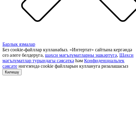
Барлык язмалар
Без cookie-файллар кулланабыз. «Интертат» сайтына кергәндә
сез әлеге белдерүгә,
шәхси мәгълүматларны эшкәртүгә
,
Шәхси
мәгълүматлар турындагы сәясәткә
һәм
Конфиденциальлек
сәясәте
нигезендә cookie файлларын куллануга ризалашасыз
Килешү