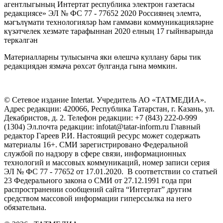
агентлыгының Интертат республика электрон газетасы
редакциясе» ЭЛ № ФС 77 - 77652 2020 Россиянең элемтә,
мәгълүмати технологияләр һәм гаммәви коммуникацияләрне
күзәтчелек хезмәте тарафыннан 2020 елның 17 гыйнварында
теркәлгән
Материалларны тулысынча яки өлешчә куллану бары тик
редакциядән язмача рөхсәт булганда гына мөмкин.
© Сетевое издание Intertat. Учредитель АО «ТАТМЕДИА».
Адрес редакции: 420066, Республика Татарстан, г. Казань, ул.
Декабристов, д. 2. Телефон редакции: +7 (843) 222-0-999
(1304) Эл.почта редакции: infotat@tatar-inform.ru Главный
редактор Гареев Р.И. Настоящий ресурс может содержать
материалы 16+. СМИ зарегистрировано Федеральной
службой по надзору в сфере связи, информационных
технологий и массовых коммуникаций, номер записи серия
ЭЛ № ФС 77 - 77652 от 17.01.2020. В соответствии со статьей
23 Федерального закона о СМИ от 27.12.1991 года при
распространении сообщений сайта “Интертат” другим
средством массовой информации гиперссылка на него
обязательна.