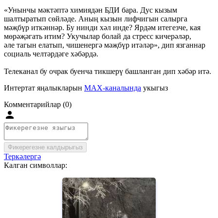
«Унынчы мәктәптә химиядән БДИ бара. Дус кызым
шалтыратып сөйләде. Аның кызын лифчигын салырга
мәҗбүр иткәннәр. Бу нинди хәл инде? Ярдәм итегезче, кая
мөрәҗәгать итим? Укучылар болай да стресс кичерәләр,
әле тагын елатып, чишенергә мәҗбүр итәләр», дип язганнар
социаль челтәрдәге хәбәрдә.
Телеканал бу очрак буенча тикшерү башланган дип хәбәр итә.
Интертат яңалыкларын
MAX-каналында
укыгыз
Комментарийлар (0)
Фикерегезне калдырыгыз
Теркәлергә
Калган символлар: