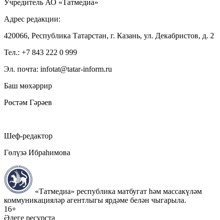
Учредитель АО «Татмедиа»
Адрес редакции:
420066, Республика Татарстан, г. Казань, ул. Декабристов, д. 2
Тел.: +7 843 222 0 999
Эл. почта: infotat@tatar-inform.ru
Баш мөхәррир
Рөстәм Гәрәев
Шеф-редактор
Гөлүзә Ибраһимова
«Татмедиа» республика матбугат һәм массакүләм
коммуникацияләр агентлыгы ярдәме белән чыгарыла.
16+
Әлеге ресурста