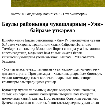
Фото: © Владимир Васильев / «Татар-информ»
Баулы районында чувашларның «Уяв»
бәйрәме үткәрелә
Шимбә көнне Баулы районында «Уяв» IV районкүләм чуваш
бәйрәме үткәрелә. Традицион халык бәйрәме Потапово-
Томбарлы авылында Мәдәният йорты янында уза һәм милли
гореф-гадәтләр, мәдәният һәм халык иҗаты белән
кызыксынучыларны үзенә җыячак. Бәйрәм 12:00 сәгатьтә
башлана.
«Уяв» атамасы чуваш теленнән «уен-көлке» һәм «күңел ачу»
дигәнне аңлата. Программада – халык җырлары һәм биюләре,
милли киемнәрдә иҗат коллективлары чыгышы, спорт
ярышлары һәм традицион уеннар.
Кунаклар чуваш халкының мәдәни мирасы белән таныша,
халык көйләрен җанлы башкаруны тыңлый һәм концерт
номерлары карый алачак. Программада борынгы рецептлар
буенча әзерләнгән милли сый-нигъмәтләр аерым урын алып