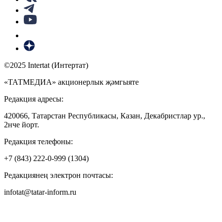
©2025 Intertat (Интертат)
«ТАТМЕДИА» акционерлык җәмгыяте
Редакция адресы:
420066, Татарстан Республикасы, Казан, Декабристлар ур.,
2нче йорт.
Редакция телефоны:
+7 (843) 222-0-999 (1304)
Редакциянең электрон почтасы:
infotat@tatar-inform.ru