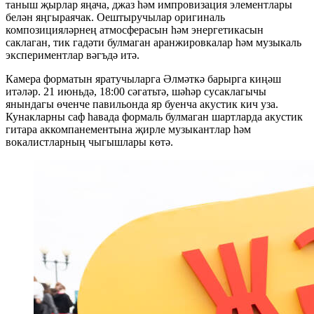
таныш җырлар яңача, джаз һәм импровизация элементлары
белән яңгыраячак. Оештыручылар оригиналь
композицияләрнең атмосферасын һәм энергетикасын
саклаган, тик гадәти булмаган аранжировкалар һәм музыкаль
экспериментлар вәгъдә итә.
Камера форматын яратучыларга Әлмәткә барырга киңәш
итәләр. 21 июньдә, 18:00 сәгатьтә, шәһәр сусаклагычы
янындагы өченче павильонда яр буенча акустик кич уза.
Кунакларны саф һавада формаль булмаган шартларда акустик
гитара аккомпанементына җирле музыкантлар һәм
вокалистларның чыгышлары көтә.