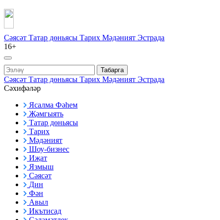
Сәясәт
Татар дөньясы
Тарих
Мәдәният
Эстрада
16+
Табарга
Сәясәт
Татар дөньясы
Тарих
Мәдәният
Эстрада
Сәхифәләр
Ясалма Фәһем
Җәмгыять
Татар дөньясы
Тарих
Мәдәният
Шоу-бизнес
Иҗат
Язмыш
Сәясәт
Дин
Фән
Авыл
Икътисад
Сәламәтлек