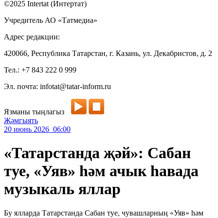
©2025 Intertat (Интертат)
Учредитель АО «Татмедиа»
Адрес редакции:
420066, Республика Татарстан, г. Казань, ул. Декабристов, д. 2
Тел.: +7 843 222 0 999
Эл. почта: infotat@tatar-inform.ru
Язманы тыңлагыз
Җәмгыять
20 июнь 2026 06:00
«Татарстанда җәй»: Сабан
туе, «Уяв» һәм ачык һавада
музыкаль яллар
Бу ялларда Татарстанда Сабан туе, чувашларның «Уяв» һәм