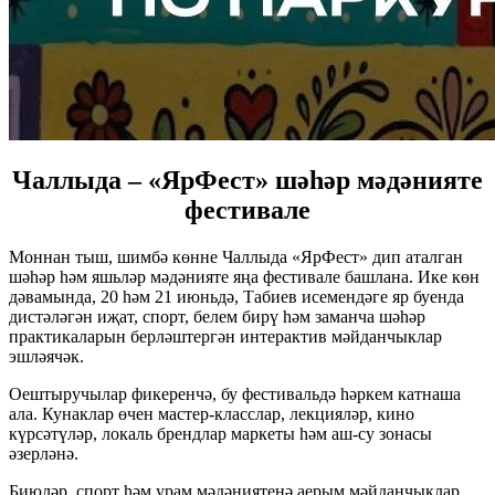
Чаллыда – «ЯрФест» шәһәр мәдәнияте
фестивале
Моннан тыш, шимбә көнне Чаллыда «ЯрФест» дип аталган
шәһәр һәм яшьләр мәдәнияте яңа фестивале башлана. Ике көн
дәвамында, 20 һәм 21 июньдә, Табиев исемендәге яр буенда
дистәләгән иҗат, спорт, белем бирү һәм заманча шәһәр
практикаларын берләштергән интерактив мәйданчыклар
эшләячәк.
Оештыручылар фикеренчә, бу фестивальдә һәркем катнаша
ала. Кунаклар өчен мастер-класслар, лекцияләр, кино
күрсәтүләр, локаль брендлар маркеты һәм аш-су зонасы
әзерләнә.
Биюләр, спорт һәм урам мәдәниятенә аерым мәйданчыклар