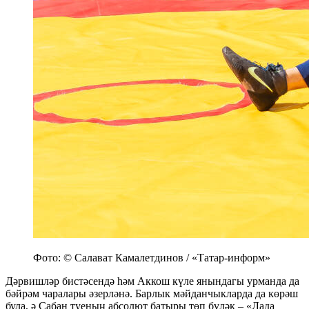
Фото: © Салават Камалетдинов / «Татар-информ»
Дәрвишләр бистәсендә һәм Аккош күле янындагы урманда да
бәйрәм чаралары әзерләнә. Барлык мәйданчыкларда да көрәш
була, ә Сабан туеның абсолют батыры төп бүләк – «Лада