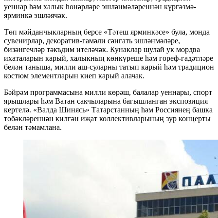
уеннар һәм халык һөнәрләре эшләнмәләреннән күргәзмә-
ярминкә эшләячәк.
Төп мәйданчыкларның берсе «Тәтеш ярминкәсе» була, монда
сувенирлар, декоратив-гамәли сәнгать эшләнмәләре,
бизәнгечләр тәкъдим ителәчәк. Кунаклар шулай ук мордва
ихаталарын карый, халыкның көнкүреше һәм гореф-гадәтләре
белән таныша, милли аш-суларны татып карый һәм традицион
костюм элементларын киеп карый алачак.
Бәйрәм программасына милли көрәш, балалар уеннары, спорт
ярышлары һәм Ватан сакчыларына багышланган экспозиция
кертелә. «Валда Шинясь» Татарстанның һәм Россиянең башка
төбәкләреннән килгән иҗат коллективларының зур концерты
белән тәмамлана.