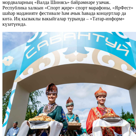
мордваларның «Валда Шинясь» бәйрәмнәре узачак.
Республика халкын «Спорт җире» спорт марафоны, «ЯрФест»
шәһәр мәдәнияте фестивале һәм ачык һавада концертлар да
көтә. Иң кызыклы вакыйгалар турында – «Татар-информ»
күзәтүендә.