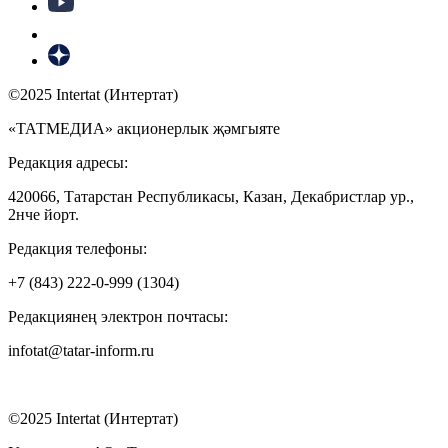
©2025 Intertat (Интертат)
«ТАТМЕДИА» акционерлык җәмгыяте
Редакция адресы:
420066, Татарстан Республикасы, Казан, Декабристлар ур.,
2нче йорт.
Редакция телефоны:
+7 (843) 222-0-999 (1304)
Редакциянең электрон почтасы:
infotat@tatar-inform.ru
©2025 Intertat (Интертат)