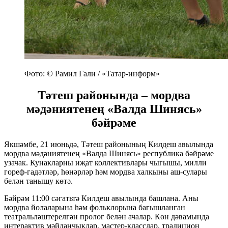
Фото: © Рамил Гали / «Татар-информ»
Тәтеш районында – мордва
мәдәниятенең «Валда Шинясь»
бәйрәме
Якшәмбе, 21 июньдә, Тәтеш районының Килдеш авылында
мордва мәдәниятенең «Валда Шинясь» республика бәйрәме
узачак. Кунакларны иҗат коллективлары чыгышы, милли
гореф-гадәтләр, һөнәрләр һәм мордва халкыны аш-сулары
белән танышу көтә.
Бәйрәм 11:00 сәгатьтә Килдеш авылында башлана. Аны
мордва йолаларына һәм фольклорына багышланган
театральләштерелгән пролог белән ачалар. Көн дәвамында
интерактив мәйданчыклар, мастер-класслар, традицион