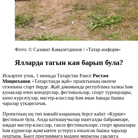
Фото: © Салават Камалетдинов / «Татар-информ»
Ялларда тагын кая барып була?
Искәртеп үтик, 1 июньдә Татарстан Рәисе
Рөстәм
Миңнеханов
«Татарстанда җәй» проектының икенче
сезонына старт бирде. Җәй дәвамында республика халкы һәм
кунаклар өчен концертлар, фестивальләр, спорт турнирлары,
кино күрсәтүләр, мастер-класслар һәм ачык һавада башка
чаралар үткәреләчәк.
Проектның иң төп вакыйгаларының берсе кабат «Күрше»
фестивале була. Анда катнашучылар ишегалды бәйрәмнәре,
иҗади мастер-класслар, гаилә фестивальләре, спорт ярышлары
һәм күршеләр җәмгыятен үстерүгә юнәлгән башка чаралар
оештыра. Быел программага мәдәни мирасны саклауга