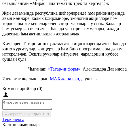
багышланган «Мирас» яңа тематик трек та кертелгән.
Җәй дәвамында республика шәһәрләрендә һәм районнарында
авыл көннәре, халык бәйрәмнәре, экология акцияләре һәм
төрле яшьтәге кешеләр өчен спорт чаралары узачак. Балалар
һәм үсмерләр өчен ачык һавада уен программалары, иҗади
дәресләр һәм активлыклар әзерләнәчәк.
Кичләрен Татарстанның җәмәгать киңлекләрендә ачык һавада
кино күрсәтүләр, концертлар һәм бию программалары дәвам
иттереләчәк. Оештыручылар әйтүенчә, чараларның күбесе
бушлай була.
Чыганак:
«Татар-информ»
, Александра Давыдова
Интертат яңалыкларын
MAX-каналында
укыгыз
Комментарийлар (0)
Фикерегезне калдырыгыз
Теркәлергә
Калган символлар: