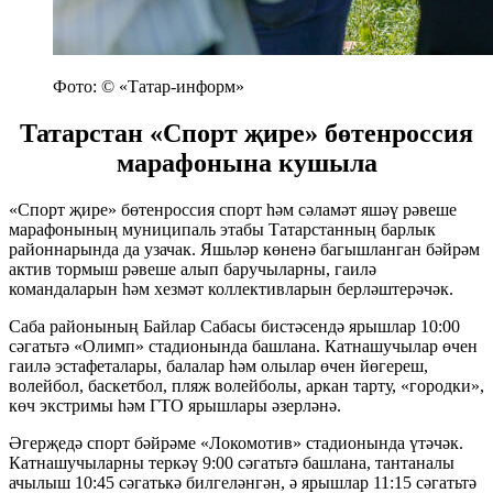
Фото: © «Татар-информ»
Татарстан «Спорт җире» бөтенроссия
марафонына кушыла
«Спорт җире» бөтенроссия спорт һәм сәламәт яшәү рәвеше
марафонының муниципаль этабы Татарстанның барлык
районнарында да узачак. Яшьләр көненә багышланган бәйрәм
актив тормыш рәвеше алып баручыларны, гаилә
командаларын һәм хезмәт коллективларын берләштерәчәк.
Саба районының Байлар Сабасы бистәсендә ярышлар 10:00
сәгатьтә «Олимп» стадионында башлана. Катнашучылар өчен
гаилә эстафеталары, балалар һәм олылар өчен йөгереш,
волейбол, баскетбол, пляж волейболы, аркан тарту, «городки»,
көч экстримы һәм ГТО ярышлары әзерләнә.
Әгерҗедә спорт бәйрәме «Локомотив» стадионында үтәчәк.
Катнашучыларны теркәү 9:00 сәгатьтә башлана, тантаналы
ачылыш 10:45 сәгатькә билгеләнгән, ә ярышлар 11:15 сәгатьтә