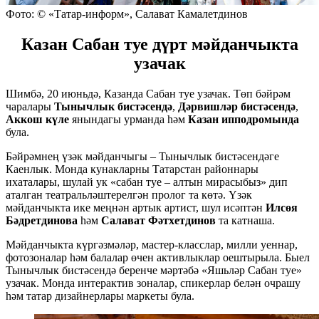
Фото: © «Татар-информ», Салават Камалетдинов
Казан Сабан туе дүрт мәйданчыкта
узачак
Шимбә, 20 июньдә, Казанда Сабан туе узачак. Төп бәйрәм
чаралары
Тынычлык бистәсендә
,
Дәрвишләр
бистәсендә
,
Аккош күле
янындагы урманда һәм
Казан ипподромында
була.
Бәйрәмнең үзәк мәйданчыгы – Тынычлык бистәсендәге
Каенлык. Монда кунакларны Татарстан районнары
ихаталары, шулай ук «сабан туе – алтын мирасыбыз» дип
аталган театральләштерелгән пролог та көтә. Үзәк
мәйданчыкта ике меңнән артык артист, шул исәптән
Илсөя
Бәдретдинова
һәм
Салават Фәтхетдинов
та катнаша.
Мәйданчыкта күргәзмәләр, мастер-класслар, милли уеннар,
фотозоналар һәм балалар өчен активлыклар оештырыла. Быел
Тынычлык бистәсендә беренче мәртәбә «Яшьләр Сабан туе»
узачак. Монда интерактив зоналар, спикерлар белән очрашу
һәм татар дизайнерлары маркеты була.