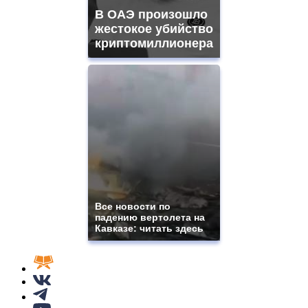
В ОАЭ произошло
жестокое убийство
криптомиллионера
Все новости по
падению вертолета на
Кавказе: читать здесь