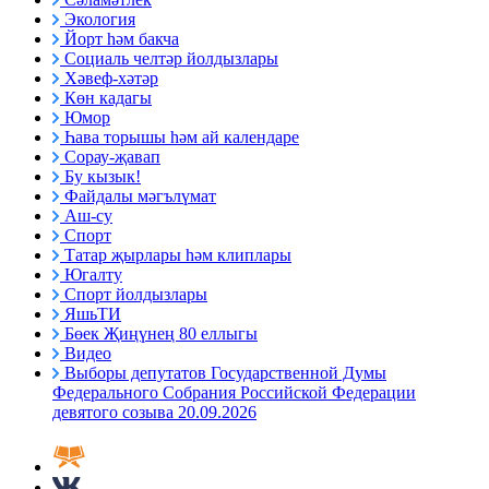
Экология
Йорт һәм бакча
Социаль челтәр йолдызлары
Хәвеф-хәтәр
Көн кадагы
Юмор
Һава торышы һәм ай календаре
Сорау-җавап
Бу кызык!
Файдалы мәгълүмат
Аш-су
Спорт
Татар җырлары һәм клиплары
Югалту
Спорт йолдызлары
ЯшьТИ
Бөек Җиңүнең 80 еллыгы
Видео
Выборы депутатов Государственной Думы
Федерального Собрания Российской Федерации
девятого созыва 20.09.2026