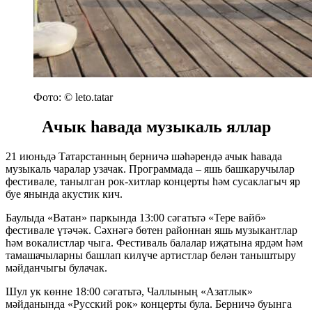
Фото: © leto.tatar
Ачык һавада музыкаль яллар
21 июньдә Татарстанның берничә шәһәрендә ачык һавада
музыкаль чаралар узачак. Программада – яшь башкаручылар
фестивале, танылган рок-хитлар концерты һәм сусаклагыч яр
буе янында акустик кич.
Баулыда «Ватан» паркында 13:00 сәгатьтә «Тере вайб»
фестивале үтәчәк. Сәхнәгә бөтен районнан яшь музыкантлар
һәм вокалистлар чыга. Фестиваль балалар иҗатына ярдәм һәм
тамашачыларны башлап килүче артистлар белән таныштыру
мәйданчыгы булачак.
Шул ук көнне 18:00 сәгатьтә, Чаллының «Азатлык»
мәйданында «Русский рок» концерты була. Берничә буынга