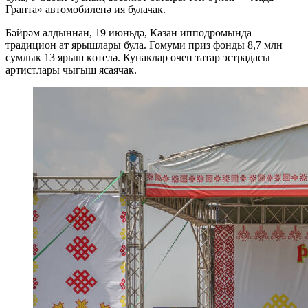
Гранта» автомобиленә ия булачак.
Бәйрәм алдыннан, 19 июньдә, Казан ипподромында
традицион ат ярышлары була. Гомуми приз фонды 8,7 млн
сумлык 13 ярыш көтелә. Кунаклар өчен татар эстрадасы
артистлары чыгыш ясаячак.