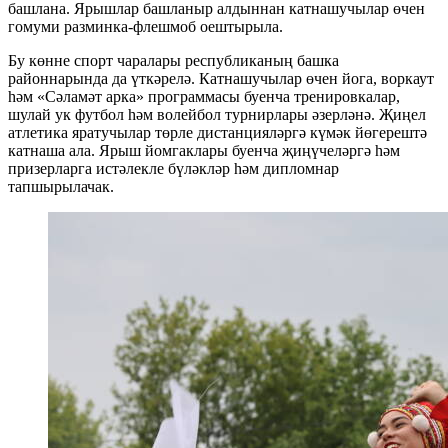
башлана. Ярышлар башланыр алдыннан катнашучылар өчен
гомуми разминка-флешмоб оештырыла.
Бу көнне спорт чаралары республиканың башка
районнарында да үткәрелә. Катнашучылар өчен йога, воркаут
һәм «Сәламәт арка» программасы буенча тренировкалар,
шулай ук футбол һәм волейбол турнирлары әзерләнә. Җиңел
атлетика яратучылар төрле дистанцияләргә күмәк йөгерештә
катнаша ала. Ярыш йомгаклары буенча җиңүчеләргә һәм
призерларга истәлекле бүләкләр һәм дипломнар
тапшырылачак.