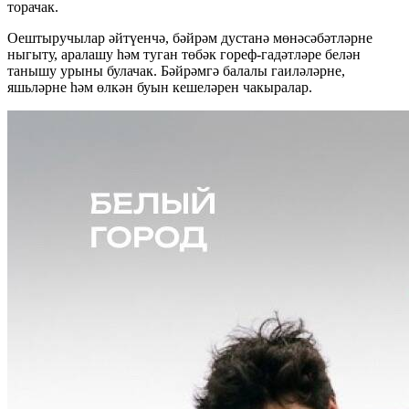
торачак.
Оештыручылар әйтүенчә, бәйрәм дустанә мөнәсәбәтләрне
ныгыту, аралашу һәм туган төбәк гореф-гадәтләре белән
танышу урыны булачак. Бәйрәмгә балалы гаиләләрне,
яшьләрне һәм өлкән буын кешеләрен чакыралар.