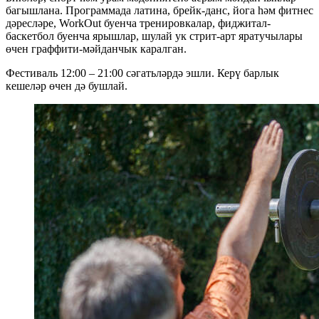
багышлана. Программада латина, брейк-данс, йога һәм фитнес
дәресләре, WorkOut буенча тренировкалар, фиджитал-
баскетбол буенча ярышлар, шулай ук стрит-арт яратучылары
өчен граффити-мәйданчык каралган.
Фестиваль 12:00 – 21:00 сәгатьләрдә эшли. Керү барлык
кешеләр өчен дә бушлай.