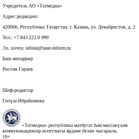
Учредитель АО «Татмедиа»
Адрес редакции:
420066, Республика Татарстан, г. Казань, ул. Декабристов, д. 2
Тел.: +7 843 222 0 999
Эл. почта: infotat@tatar-inform.ru
Баш мөхәррир
Рөстәм Гәрәев
Шеф-редактор
Гөлүзә Ибраһимова
«Татмедиа» республика матбугат һәм массакүләм
коммуникацияләр агентлыгы ярдәме белән чыгарыла.
16+