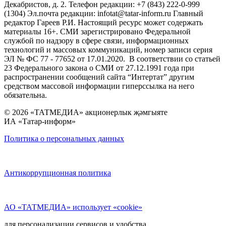
Декабристов, д. 2. Телефон редакции: +7 (843) 222-0-999
(1304) Эл.почта редакции: infotat@tatar-inform.ru Главный
редактор Гареев Р.И. Настоящий ресурс может содержать
материалы 16+. СМИ зарегистрировано Федеральной
службой по надзору в сфере связи, информационных
технологий и массовых коммуникаций, номер записи серия
ЭЛ № ФС 77 - 77652 от 17.01.2020. В соответствии со статьей
23 Федерального закона о СМИ от 27.12.1991 года при
распространении сообщений сайта “Интертат” другим
средством массовой информации гиперссылка на него
обязательна.
© 2026 «ТАТМЕДИА» акционерлык җәмгыяте
ИА «Татар-информ»
Политика о персональных данных
Антикоррупционная политика
АО «ТАТМЕДИА» использует «cookie»
для персонализации сервисов и удобства