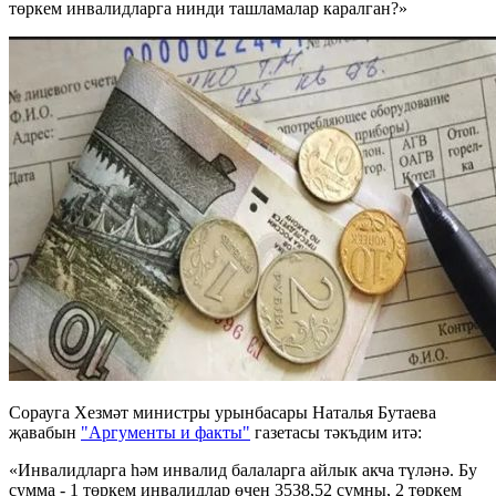
төркем инвалидларга нинди ташламалар каралган?»
Сорауга Хезмәт министры урынбасары Наталья Бутаева
җавабын
"Аргументы и факты"
газетасы тәкъдим итә:
«Инвалидларга һәм инвалид балаларга айлык акча түләнә. Бу
сумма - 1 төркем инвалидлар өчен 3538,52 сумны, 2 төркем