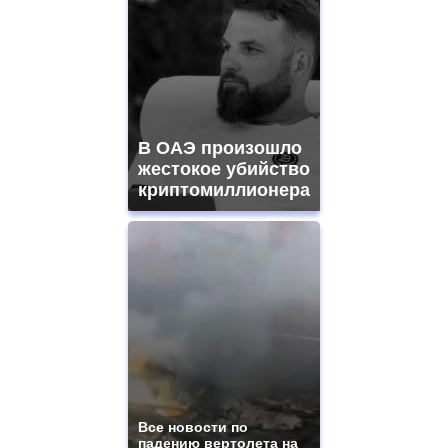
В ОАЭ произошло
жестокое убийство
криптомиллионера
Все новости по
падению вертолета на