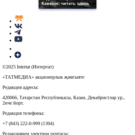
Кавказе: читать здесь
©2025 Intertat (Интертат)
«ТАТМЕДИА» акционерлык җәмгыяте
Редакция адресы:
420066, Татарстан Республикасы, Казан, Декабристлар ур.,
2нче йорт.
Редакция телефоны:
+7 (843) 222-0-999 (1304)
Редакциянең электрон почтасы: