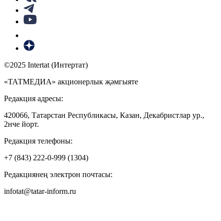
©2025 Intertat (Интертат)
«ТАТМЕДИА» акционерлык җәмгыяте
Редакция адресы:
420066, Татарстан Республикасы, Казан, Декабристлар ур.,
2нче йорт.
Редакция телефоны:
+7 (843) 222-0-999 (1304)
Редакциянең электрон почтасы:
infotat@tatar-inform.ru