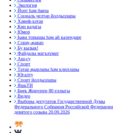
Экология
Йорт һәм бакча
Социаль челтәр йолдызлары
Хәвеф-хәтәр
Көн кадагы
Юмор
Һава торышы һәм ай календаре
Сорау-җавап
Бу кызык!
Файдалы мәгълүмат
Аш-су
Спорт
Татар җырлары һәм клиплары
Югалту
Спорт йолдызлары
ЯшьТИ
Бөек Җиңүнең 80 еллыгы
Видео
Выборы депутатов Государственной Думы
Федерального Собрания Российской Федерации
девятого созыва 20.09.2026