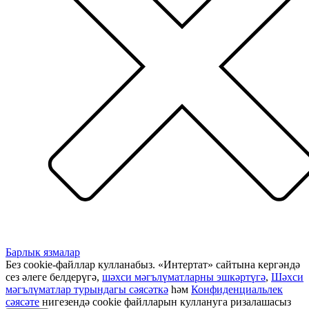
Барлык язмалар
Без cookie-файллар кулланабыз. «Интертат» сайтына кергәндә
сез әлеге белдерүгә,
шәхси мәгълүматларны эшкәртүгә
,
Шәхси
мәгълүматлар турындагы сәясәткә
һәм
Конфиденциальлек
сәясәте
нигезендә cookie файлларын куллануга ризалашасыз