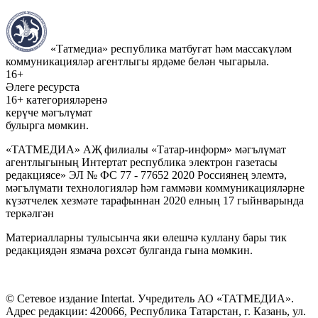
«Татмедиа» республика матбугат һәм массакүләм
коммуникацияләр агентлыгы ярдәме белән чыгарыла.
16+
Әлеге ресурста
16+ категорияләренә
керүче мәгълүмат
булырга мөмкин.
«ТАТМЕДИА» АҖ филиалы «Татар-информ» мәгълүмат
агентлыгының Интертат республика электрон газетасы
редакциясе» ЭЛ № ФС 77 - 77652 2020 Россиянең элемтә,
мәгълүмати технологияләр һәм гаммәви коммуникацияләрне
күзәтчелек хезмәте тарафыннан 2020 елның 17 гыйнварында
теркәлгән
Материалларны тулысынча яки өлешчә куллану бары тик
редакциядән язмача рөхсәт булганда гына мөмкин.
© Сетевое издание Intertat. Учредитель АО «ТАТМЕДИА».
Адрес редакции: 420066, Республика Татарстан, г. Казань, ул.