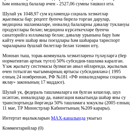
һәм инвалид балалар өчен - 2527,06 сумны тәшкил итә.
Шулай ук 1048,97 сум күләмендә социаль хезмәтләр
җыелмасы бар: рецепт буенча бирелә торган дарулар,
медицина эшләнмәләре, инвалид балаларны дәвалау туклануы
продуктлары белән; медицина күрсәткечләре буенча
санаторийга юлламалар белән; дәвалау урынына бару һәм
кайту өчен шәһәр яны поездлары һәм шәһәрара тарнспорт
чараларына бушлай билетлар белән тәэмин итү.
Моннан тыш, торак-коммуналь хезмәтләренә түләүләргә (бер
нормативтан артык түгел) 50% субсидия-ташлама каралган.
Үзәк җылыту системасы булмаган авыл өйләрендә, җылылык
өчен тотылган чыгымнарның яртысы субсидияләнә ( 1995
елның 24 ноябреннән, РФ №181 «РФ инвалидларны социаль
яклау» законының 17 маддәсе).
Шулай ук, федераль ташламаларга ия булган кешеләр, шул
исәптән, инвалидлар да, навигация вакытында шәһәр яны су
транспортында йөргәндә 50% ташламага хокуклы (2005 елның
11 мае, ТР Министрлар Кабинетының №209 карары).
Интертат яңалыкларын
MAX-каналында
укыгыз
Комментарийлар (0)