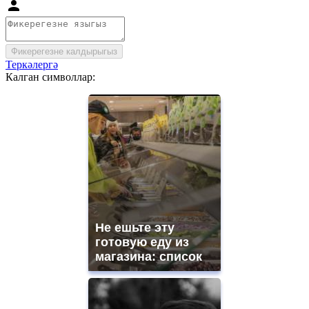
Фикерегезне калдырыгыз
Теркәлергә
Калган символлар:
Не ешьте эту
готовую еду из
магазина: список