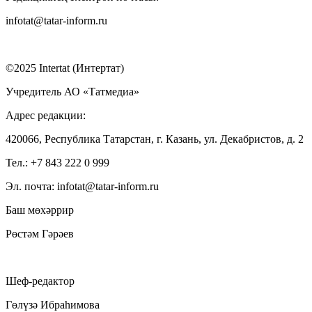
infotat@tatar-inform.ru
©2025 Intertat (Интертат)
Учредитель АО «Татмедиа»
Адрес редакции:
420066, Республика Татарстан, г. Казань, ул. Декабристов, д. 2
Тел.: +7 843 222 0 999
Эл. почта: infotat@tatar-inform.ru
Баш мөхәррир
Рөстәм Гәрәев
Шеф-редактор
Гөлүзә Ибраһимова