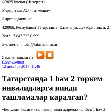
©2025 Intertat (Интертат)
Учредитель АО «Татмедиа»
Адрес редакции:
420066, Республика Татарстан, г. Казань, ул. Декабристов, д. 2
Тел.: +7 843 222 0 999
Эл. почта: infotat@tatar-inform.ru
Язманы тыңлагыз
Сорау-җавап
12 декабрь 2017 11:46
Татарстанда 1 һәм 2 төркем
инвалидларга нинди
ташламалар каралган?
«Без улым белән инвалидлар, авыл җирендә яшибез. 1 һәм 2