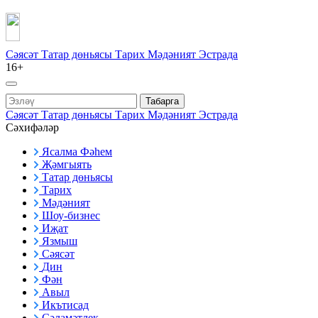
Сәясәт
Татар дөньясы
Тарих
Мәдәният
Эстрада
16+
Табарга
Сәясәт
Татар дөньясы
Тарих
Мәдәният
Эстрада
Сәхифәләр
Ясалма Фәһем
Җәмгыять
Татар дөньясы
Тарих
Мәдәният
Шоу-бизнес
Иҗат
Язмыш
Сәясәт
Дин
Фән
Авыл
Икътисад
Сәламәтлек