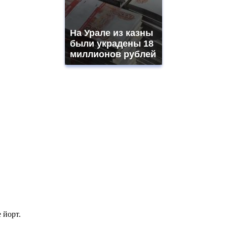
На Урале из казны
были украдены 18
миллионов рублей
 йорт.