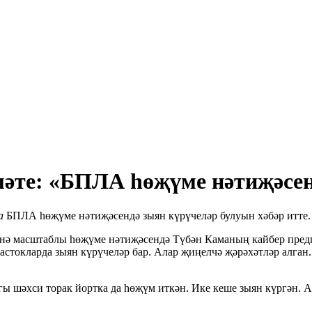
змәте: «БПЛА һөҗүме нәтиҗәсен
а
БПЛА һөҗүме нәтиҗәсендә зыян күрүчеләр булуын хәбәр итте.
ә масштаблы һөҗүме нәтиҗәсендә Түбән Каманың кайбер предп
частокларда зыян күрүчеләр бар. Алар җиңелчә җәрәхәтләр алга
шәхси торак йортка да һөҗүм иткән. Ике кеше зыян күргән. Ала