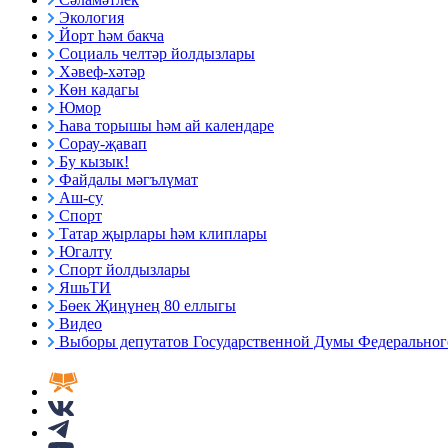
Экология
Йорт һәм бакча
Социаль челтәр йолдызлары
Хәвеф-хәтәр
Көн кадагы
Юмор
Һава торышы һәм ай календаре
Сорау-җавап
Бу кызык!
Файдалы мәгълүмат
Аш-су
Спорт
Татар җырлары һәм клиплары
Югалту
Спорт йолдызлары
ЯшьТИ
Бөек Җиңүнең 80 еллыгы
Видео
Выборы депутатов Государственной Думы Федерального