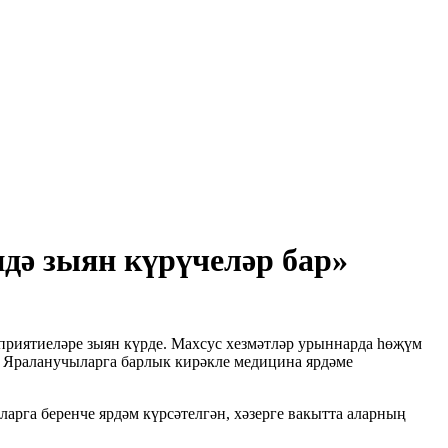
дә зыян күрүчеләр бар»
риятиеләре зыян күрде. Махсус хезмәтләр урыннарда һөҗүм
н. Яраланучыларга барлык кирәкле медицина ярдәме
рга беренче ярдәм күрсәтелгән, хәзерге вакытта аларның