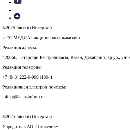
©2025 Intertat (Интертат)
«ТАТМЕДИА» акционерлык җәмгыяте
Редакция адресы:
420066, Татарстан Республикасы, Казан, Декабристлар ур., 2нче
Редакция телефоны:
+7 (843) 222-0-999 (1304)
Редакциянең электрон почтасы:
infotat@tatar-inform.ru
©2025 Intertat (Интертат)
Учредитель АО «Татмедиа»