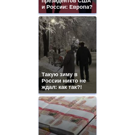
президентов США
и России: Европа?
Такую зиму в
России никто не
ждал: как так?!