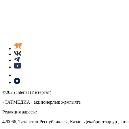
©2025 Intertat (Интертат)
«ТАТМЕДИА» акционерлык җәмгыяте
Редакция адресы:
420066, Татарстан Республикасы, Казан, Декабристлар ур., 2нче