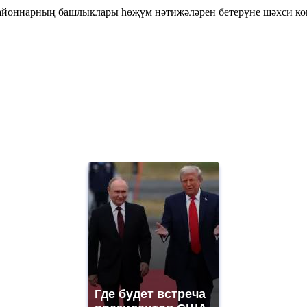
районнарның башлыклары һөҗүм нәтиҗәләрен бетерүне шәхси ко
Где будет встреча