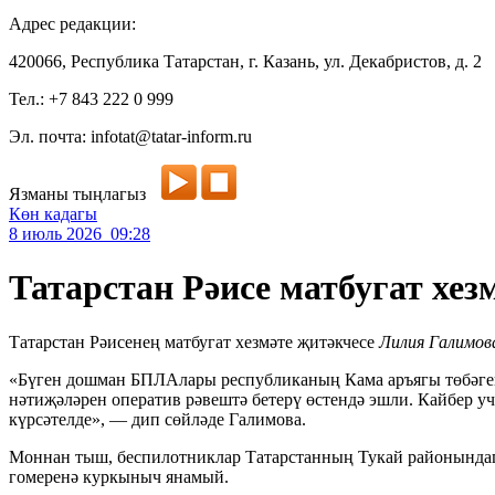
Адрес редакции:
420066, Республика Татарстан, г. Казань, ул. Декабристов, д. 2
Тел.: +7 843 222 0 999
Эл. почта: infotat@tatar-inform.ru
Язманы тыңлагыз
Көн кадагы
8 июль 2026 09:28
Татарстан Рәисе матбугат хе
Татарстан Рәисенең матбугат хезмәте җитәкчесе
Лилия Галимов
«Бүген дошман БПЛАлары республиканың Кама аръягы төбәген
нәтиҗәләрен оператив рәвештә бетерү өстендә эшли. Кайбер у
күрсәтелде», — дип сөйләде Галимова.
Моннан тыш, беспилотниклар Татарстанның Тукай районындагы 
гомеренә куркыныч янамый.