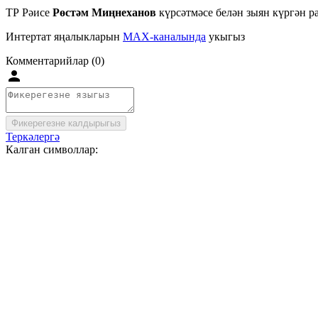
ТР Рәисе
Рөстәм Миңнеханов
күрсәтмәсе белән зыян күргән 
Интертат яңалыкларын
MAX-каналында
укыгыз
Комментарийлар (0)
Фикерегезне калдырыгыз
Теркәлергә
Калган символлар: