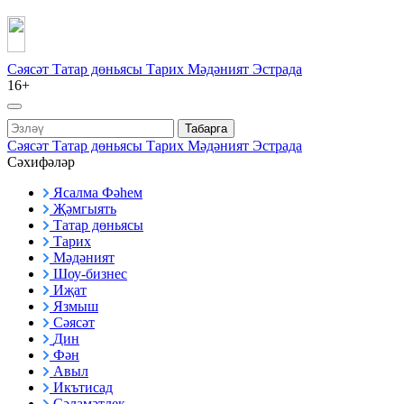
Сәясәт
Татар дөньясы
Тарих
Мәдәният
Эстрада
16+
Табарга
Сәясәт
Татар дөньясы
Тарих
Мәдәният
Эстрада
Сәхифәләр
Ясалма Фәһем
Җәмгыять
Татар дөньясы
Тарих
Мәдәният
Шоу-бизнес
Иҗат
Язмыш
Сәясәт
Дин
Фән
Авыл
Икътисад
Сәламәтлек