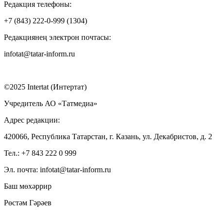
Редакция телефоны:
+7 (843) 222-0-999 (1304)
Редакциянең электрон почтасы:
infotat@tatar-inform.ru
©2025 Intertat (Интертат)
Учредитель АО «Татмедиа»
Адрес редакции:
420066, Республика Татарстан, г. Казань, ул. Декабристов, д. 2
Тел.: +7 843 222 0 999
Эл. почта: infotat@tatar-inform.ru
Баш мөхәррир
Рөстәм Гәрәев