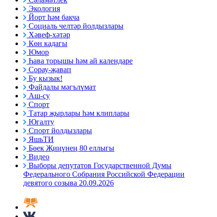
Экология
Йорт һәм бакча
Социаль челтәр йолдызлары
Хәвеф-хәтәр
Көн кадагы
Юмор
Һава торышы һәм ай календаре
Сорау-җавап
Бу кызык!
Файдалы мәгълүмат
Аш-су
Спорт
Татар җырлары һәм клиплары
Югалту
Спорт йолдызлары
ЯшьТИ
Бөек Җиңүнең 80 еллыгы
Видео
Выборы депутатов Государственной Думы
Федерального Собрания Российской Федерации
девятого созыва 20.09.2026