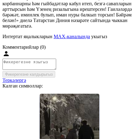
корбаннарны һәм гыйбадәтләр кабул итеп, безгә савапларын
арттырсын һәм Үзенең ризалыгына ирештерсен! Гаиләләрдә
бәрәкәт, иминлек булып, иман нуры балкып торсын! Бәйрәм
белән!» диелә Татарстан Диния нәзарәте сайтында чыккан
мөрәҗәгатьтә.
Интертат яңалыкларын
MAX-каналында
укыгыз
Комментарийлар (0)
Фикерегезне калдырыгыз
Теркәлергә
Калган символлар: