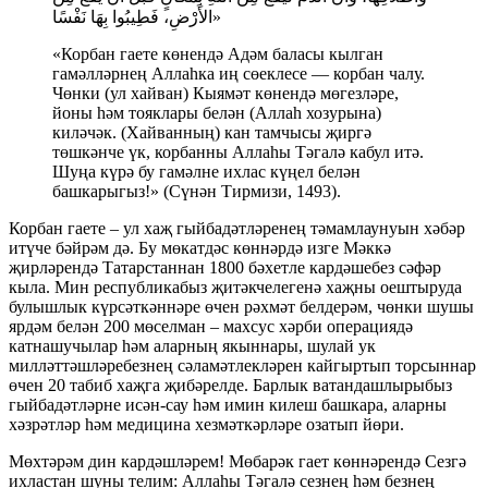
الأَرْضِ، فَطِيبُوا بِهَا نَفْسًا»
«Корбан гаете көнендә Адәм баласы кылган
гамәлләрнең Аллаһка иң сөеклесе — корбан чалу.
Чөнки (ул хайван) Кыямәт көнендә мөгезләре,
йоны һәм тояклары белән (Аллаһ хозурына)
киләчәк. (Хайванның) кан тамчысы җиргә
төшкәнче үк, корбанны Аллаһы Тәгалә кабул итә.
Шуңа күрә бу гамәлне ихлас күңел белән
башкарыгыз!» (Сүнән Тирмизи, 1493).
Корбан гаете – ул хаҗ гыйбадәтләренең тәмамлаунуын хәбәр
итүче бәйрәм дә. Бу мөкатдәс көннәрдә изге Мәккә
җирләрендә Татарстаннан 1800 бәхетле кардәшебез сәфәр
кыла. Мин республикабыз җитәкчелегенә хаҗны оештыруда
булышлык күрсәткәннәре өчен рәхмәт белдерәм, чөнки шушы
ярдәм белән 200 мөселман – махсус хәрби операциядә
катнашучылар һәм аларның якыннары, шулай ук
милләттәшләребезнең сәламәтлекләрен кайгыртып торсыннар
өчен 20 табиб хаҗга җибәрелде. Барлык ватандашлырыбыз
гыйбадәтләрне исән-сау һәм имин килеш башкара, аларны
хәзрәтләр һәм медицина хезмәткәрләре озатып йөри.
Мөхтәрәм дин кардәшләрем! Мөбарәк гает көннәрендә Сезгә
ихластан шуны телим: Аллаһы Тəгалə сезнең һәм безнең