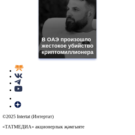
В ОАЭ произошло
жестокое убийство
криптомиллионера
©2025 Intertat (Интертат)
«ТАТМЕДИА» акционерлык җәмгыяте