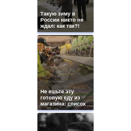
Такую зиму в
России никто не
ждал: как так?!
Не ешьте эту
готовую еду из
магазина: список