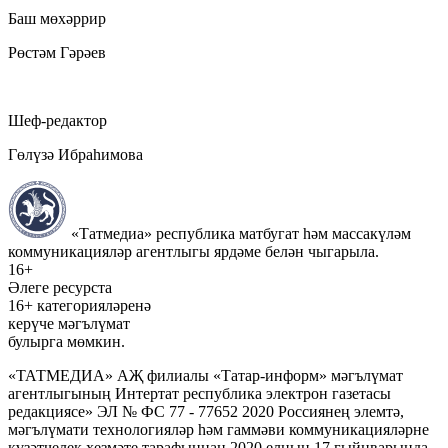
Баш мөхәррир
Рөстәм Гәрәев
Шеф-редактор
Гөлүзә Ибраһимова
«Татмедиа» республика матбугат һәм массакүләм
коммуникацияләр агентлыгы ярдәме белән чыгарыла.
16+
Әлеге ресурста
16+ категорияләренә
керүче мәгълүмат
булырга мөмкин.
«ТАТМЕДИА» АҖ филиалы «Татар-информ» мәгълүмат
агентлыгының Интертат республика электрон газетасы
редакциясе» ЭЛ № ФС 77 - 77652 2020 Россиянең элемтә,
мәгълүмати технологияләр һәм гаммәви коммуникацияләрне
күзәтчелек хезмәте тарафыннан 2020 елның 17 гыйнварында