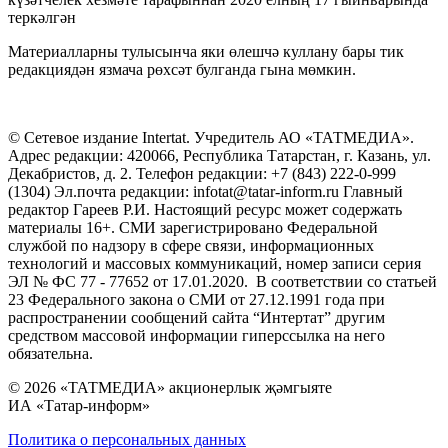
теркәлгән
Материалларны тулысынча яки өлешчә куллану бары тик
редакциядән язмача рөхсәт булганда гына мөмкин.
© Сетевое издание Intertat. Учредитель АО «ТАТМЕДИА».
Адрес редакции: 420066, Республика Татарстан, г. Казань, ул.
Декабристов, д. 2. Телефон редакции: +7 (843) 222-0-999
(1304) Эл.почта редакции: infotat@tatar-inform.ru Главный
редактор Гареев Р.И. Настоящий ресурс может содержать
материалы 16+. СМИ зарегистрировано Федеральной
службой по надзору в сфере связи, информационных
технологий и массовых коммуникаций, номер записи серия
ЭЛ № ФС 77 - 77652 от 17.01.2020. В соответствии со статьей
23 Федерального закона о СМИ от 27.12.1991 года при
распространении сообщений сайта “Интертат” другим
средством массовой информации гиперссылка на него
обязательна.
© 2026 «ТАТМЕДИА» акционерлык җәмгыяте
ИА «Татар-информ»
Политика о персональных данных