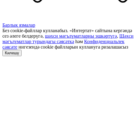
Барлык язмалар
Без cookie-файллар кулланабыз. «Интертат» сайтына кергәндә
сез әлеге белдерүгә,
шәхси мәгълүматларны эшкәртүгә
,
Шәхси
мәгълүматлар турындагы сәясәткә
һәм
Конфиденциальлек
сәясәте
нигезендә cookie файлларын куллануга ризалашасыз
Килешү