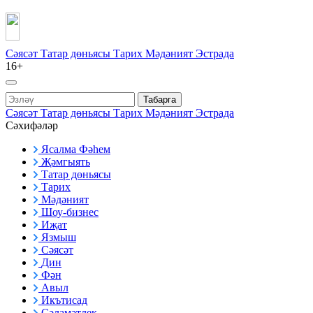
Сәясәт
Татар дөньясы
Тарих
Мәдәният
Эстрада
16+
Табарга
Сәясәт
Татар дөньясы
Тарих
Мәдәният
Эстрада
Сәхифәләр
Ясалма Фәһем
Җәмгыять
Татар дөньясы
Тарих
Мәдәният
Шоу-бизнес
Иҗат
Язмыш
Сәясәт
Дин
Фән
Авыл
Икътисад
Сәламәтлек