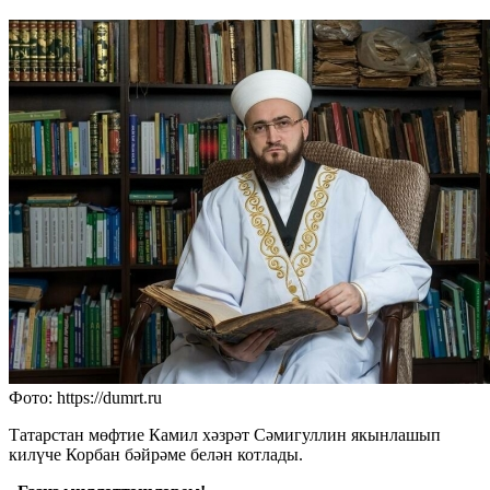
Фото: https://dumrt.ru
Татарстан мөфтие Камил хәзрәт Сәмигуллин якынлашып
килүче Корбан бәйрәме белән котлады.