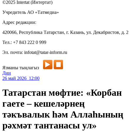
©2025 Intertat (Интертат)
Учредитель АО «Татмедиа»
Адрес редакции:
420066, Республика Татарстан, г. Казань, ул. Декабристов, д. 2
Тел.: +7 843 222 0 999
Эл. почта: infotat@tatar-inform.ru
Язманы тыңлагыз
Дин
26 май 2026 12:00
Татарстан мөфтие: «Корбан
гаете – кешеләрнең
тәкъвалык һәм Аллаһының
рәхмәт тантанасы ул»