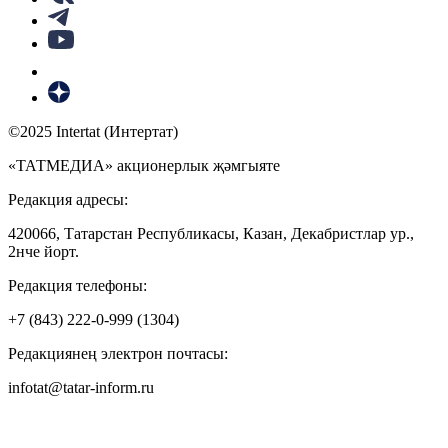
©2025 Intertat (Интертат)
«ТАТМЕДИА» акционерлык җәмгыяте
Редакция адресы:
420066, Татарстан Республикасы, Казан, Декабристлар ур.,
2нче йорт.
Редакция телефоны:
+7 (843) 222-0-999 (1304)
Редакциянең электрон почтасы:
infotat@tatar-inform.ru