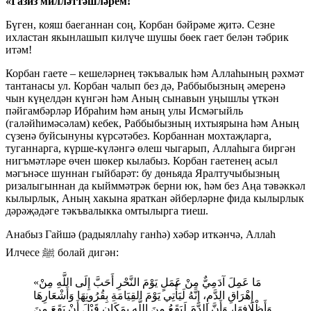
«Газиз милләттәшләрем!
Бүген, кояш баеганнан соң, Корбан бәйрәме җитә. Сезне
ихластан якынлашып килүче шушы бөек гает белән тәбрик
итәм!
Корбан гаете – кешеләрнең тәкъвалык һәм Аллаһының рәхмәт
тантанасы ул. Корбан чалып без дә, Раббыбызның әмеренә
чын күңелдән күнгән һәм Аның сынавын уңышлы үткән
пәйгамбәрләр Ибраһим һәм аның улы Исмәгыйль
(галәйһимәсәлам) кебек, Раббыбызның ихтыярына һәм Аның
сүзенә буйсынуны күрсәтәбез. Корбаннан мохтаҗларга,
туганнарга, күрше-күләнгә өлеш чыгарып, Аллаһыга биргән
нигъмәтләре өчен шөкер кылабыз. Корбан гаетенең асыл
мәгънәсе шуннан гыйбарәт: бу дөньяда Яралтучыбызның
ризалыгыннан да кыйммәтрәк берни юк, һәм без Аңа тәвәккәл
кылырлык, Аның хакына яраткан әйберләрне фида кылырлык
дәрәҗәдәге тәкъвалыкка омтылырга тиеш.
Анабыз Гайшә (радыяллаһу ганһә) хәбәр иткәнчә, Аллаһ
Илчесе ﷺ болай дигән:
«مَا ‌عَمِلَ ‌آدَمِيٌّ ‌مِنْ ‌عَمَلٍ ‌يَوْمَ ‌النَّحْرِ أَحَبَّ إِلَى اللَّهِ مِنْ
إِهْرَاقِ الدَّمِ، إِنَّهُ لَيَأْتِي يَوْمَ القِيَامَةِ بِقُرُونِهَا وَأَشْعَارِهَا
وَأَظْلَافِهَا، وَأَنَّ الدَّمَ لَيَقَعُ مِنَ اللَّهِ بِمَكَانٍ قَبْلَ أَنْ يَقَعَ مِنَ