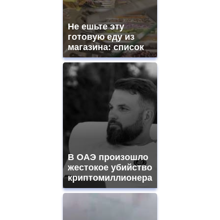
Не ешьте эту
готовую еду из
магазина: список
В ОАЭ произошло
жестокое убийство
криптомиллионера