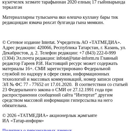
күзәтчелек хезмәте тарафыннан 2020 елның 17 гыйнварында
теркәлгән
Материалларны тулысынча яки өлешчә куллану бары тик
редакциядән язмача рөхсәт булганда гына мөмкин.
© Сетевое издание Intertat. Учредитель АО «ТАТМЕДИА».
Адрес редакции: 420066, Республика Татарстан, г. Казань, ул.
Декабристов, д. 2. Телефон редакции: +7 (843) 222-0-999
(1304) Эл.почта редакции: infotat@tatar-inform.ru Главный
редактор Гареев Р.И. Настоящий ресурс может содержать
материалы 16+. СМИ зарегистрировано Федеральной
службой по надзору в сфере связи, информационных
технологий и массовых коммуникаций, номер записи серия
ЭЛ № ФС 77 - 77652 от 17.01.2020. В соответствии со статьей
23 Федерального закона о СМИ от 27.12.1991 года при
распространении сообщений сайта “Интертат” другим
средством массовой информации гиперссылка на него
обязательна.
© 2026 «ТАТМЕДИА» акционерлык җәмгыяте
ИА «Татар-информ»
Политика о персональных данных