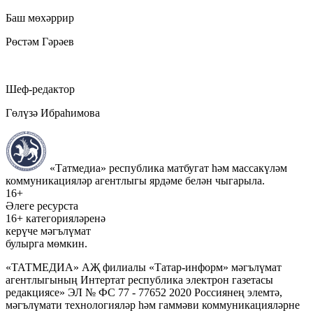
Баш мөхәррир
Рөстәм Гәрәев
Шеф-редактор
Гөлүзә Ибраһимова
«Татмедиа» республика матбугат һәм массакүләм
коммуникацияләр агентлыгы ярдәме белән чыгарыла.
16+
Әлеге ресурста
16+ категорияләренә
керүче мәгълүмат
булырга мөмкин.
«ТАТМЕДИА» АҖ филиалы «Татар-информ» мәгълүмат
агентлыгының Интертат республика электрон газетасы
редакциясе» ЭЛ № ФС 77 - 77652 2020 Россиянең элемтә,
мәгълүмати технологияләр һәм гаммәви коммуникацияләрне