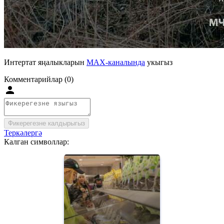
Интертат яңалыкларын
MAX-каналында
укыгыз
Комментарийлар (0)
Фикерегезне калдырыгыз
Теркәлергә
Калган символлар: