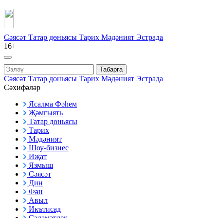
Сәясәт
Татар дөньясы
Тарих
Мәдәният
Эстрада
16+
Табарга
Сәясәт
Татар дөньясы
Тарих
Мәдәният
Эстрада
Сәхифәләр
Ясалма Фәһем
Җәмгыять
Татар дөньясы
Тарих
Мәдәният
Шоу-бизнес
Иҗат
Язмыш
Сәясәт
Дин
Фән
Авыл
Икътисад
Сәламәтлек