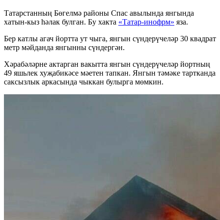
Татарстанның Бөгелмә районы Спас авылында янгында
хатын-кыз һәлак булган. Бу хакта
«Татар-инофрм»
яза.
Бер катлы агач йортта ут чыга, янгын сүндерүчеләр 30 квадрат
метр мәйданда янгынны сүндергән.
Хәрабәләрне актарган вакытта янгын сүндерүчеләр йортның
49 яшьлек хуҗабикәсе мәетен тапкан. Янгын тәмәке тартканда
саксызлык аркасында чыккан булырга мөмкин.