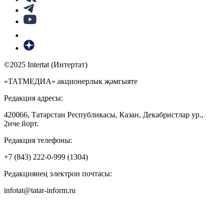
©2025 Intertat (Интертат)
«ТАТМЕДИА» акционерлык җәмгыяте
Редакция адресы:
420066, Татарстан Республикасы, Казан, Декабристлар ур.,
2нче йорт.
Редакция телефоны:
+7 (843) 222-0-999 (1304)
Редакциянең электрон почтасы:
infotat@tatar-inform.ru