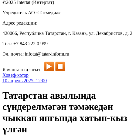
©2025 Intertat (Интертат)
Учредитель АО «Татмедиа»
Адрес редакции:
420066, Республика Татарстан, г. Казань, ул. Декабристов, д. 2
Тел.: +7 843 222 0 999
Эл. почта: infotat@tatar-inform.ru
Язманы тыңлагыз
Хәвеф-хәтәр
10 апрель 2025 12:00
Татарстан авылында
сүндерелмәгән тәмәкедән
чыккан янгында хатын-кыз
үлгән