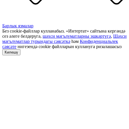
Барлык язмалар
Без cookie-файллар кулланабыз. «Интертат» сайтына кергәндә
сез әлеге белдерүгә,
шәхси мәгълүматларны эшкәртүгә
,
Шәхси
мәгълүматлар турындагы сәясәткә
һәм
Конфиденциальлек
сәясәте
нигезендә cookie файлларын куллануга ризалашасыз
Килешү