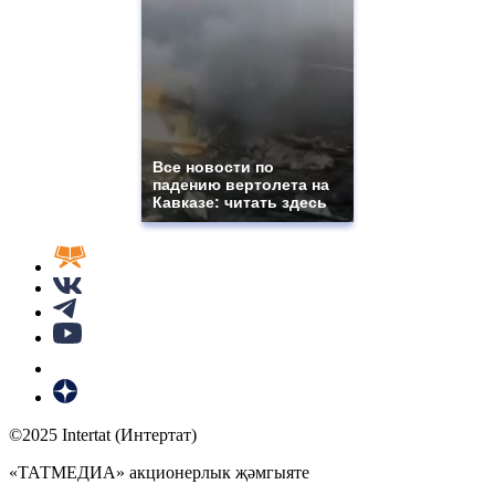
Все новости по
падению вертолета на
Кавказе: читать здесь
©2025 Intertat (Интертат)
«ТАТМЕДИА» акционерлык җәмгыяте