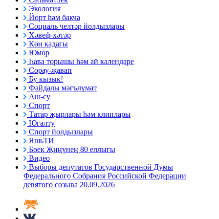
Экология
Йорт һәм бакча
Социаль челтәр йолдызлары
Хәвеф-хәтәр
Көн кадагы
Юмор
Һава торышы һәм ай календаре
Сорау-җавап
Бу кызык!
Файдалы мәгълүмат
Аш-су
Спорт
Татар җырлары һәм клиплары
Югалту
Спорт йолдызлары
ЯшьТИ
Бөек Җиңүнең 80 еллыгы
Видео
Выборы депутатов Государственной Думы
Федерального Собрания Российской Федерации
девятого созыва 20.09.2026