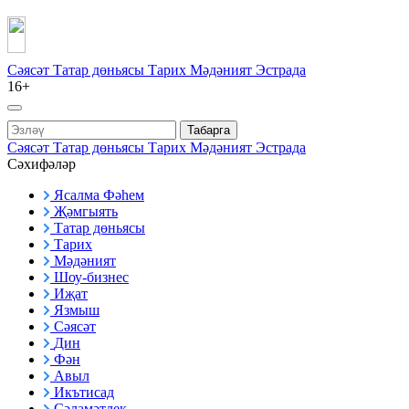
Сәясәт
Татар дөньясы
Тарих
Мәдәният
Эстрада
16+
Табарга
Сәясәт
Татар дөньясы
Тарих
Мәдәният
Эстрада
Сәхифәләр
Ясалма Фәһем
Җәмгыять
Татар дөньясы
Тарих
Мәдәният
Шоу-бизнес
Иҗат
Язмыш
Сәясәт
Дин
Фән
Авыл
Икътисад
Сәламәтлек