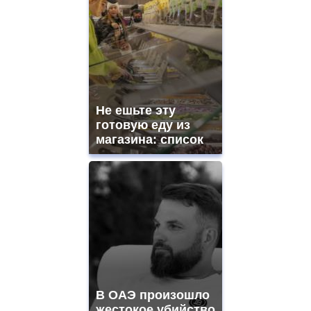
Не ешьте эту
готовую еду из
магазина: список
В ОАЭ произошло
жестокое убийство