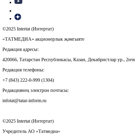
©2025 Intertat (Интертат)
«ТАТМЕДИА» акционерлык җәмгыяте
Редакция адресы:
420066, Татарстан Республикасы, Казан, Декабристлар ур., 2нче
Редакция телефоны:
+7 (843) 222-0-999 (1304)
Редакциянең электрон почтасы:
infotat@tatar-inform.ru
©2025 Intertat (Интертат)
Учредитель АО «Татмедиа»