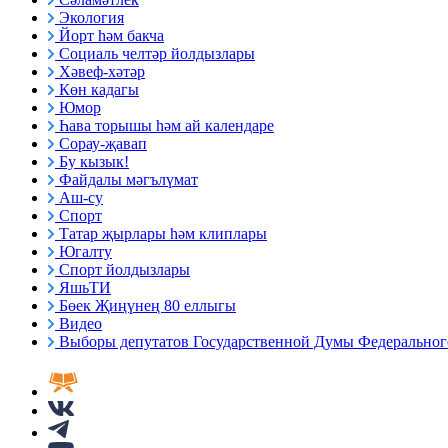
Экология
Йорт һәм бакча
Социаль челтәр йолдызлары
Хәвеф-хәтәр
Көн кадагы
Юмор
Һава торышы һәм ай календаре
Сорау-җавап
Бу кызык!
Файдалы мәгълүмат
Аш-су
Спорт
Татар җырлары һәм клиплары
Югалту
Спорт йолдызлары
ЯшьТИ
Бөек Җиңүнең 80 еллыгы
Видео
Выборы депутатов Государственной Думы Федерального