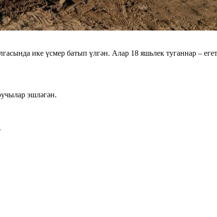
асында ике үсмер батып үлгән. Алар 18 яшьлек туганнар – еге
ручылар эшләгән.
.