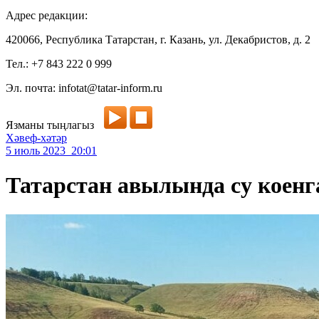
Адрес редакции:
420066, Республика Татарстан, г. Казань, ул. Декабристов, д. 2
Тел.: +7 843 222 0 999
Эл. почта: infotat@tatar-inform.ru
Язманы тыңлагыз
Хәвеф-хәтәр
5 июль 2023 20:01
Татарстан авылында су коенга