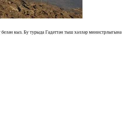
т белән кыз. Бу турыда Гадәттән тыш хәлләр министрлыгына