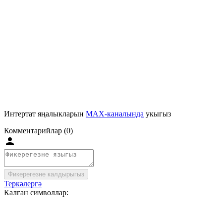
Интертат яңалыкларын
MAX-каналында
укыгыз
Комментарийлар (0)
Фикерегезне калдырыгыз
Теркәлергә
Калган символлар: