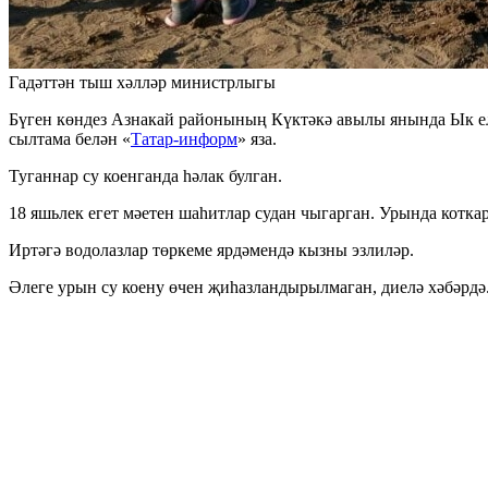
Гадәттән тыш хәлләр министрлыгы
Бүген көндез Азнакай районының Күктәкә авылы янында Ык елг
сылтама белән «
Татар-информ
» яза.
Туганнар су коенганда һәлак булган.
18 яшьлек егет мәетен шаһитлар судан чыгарган. Урында котка
Иртәгә водолазлар төркеме ярдәмендә кызны эзлиләр.
Әлеге урын су коену өчен җиһазландырылмаган, диелә хәбәрдә