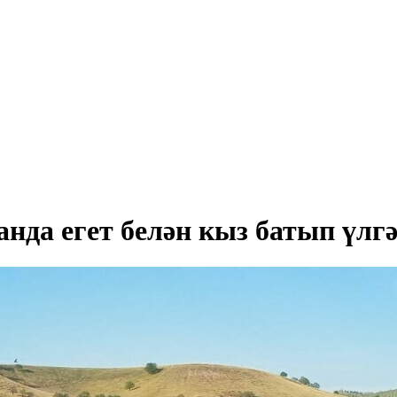
нда егет белән кыз батып үлг