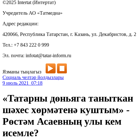
©2025 Intertat (Интертат)
Учредитель АО «Татмедиа»
Адрес редакции:
420066, Республика Татарстан, г. Казань, ул. Декабристов, д. 2
Тел.: +7 843 222 0 999
Эл. почта: infotat@tatar-inform.ru
Язманы тыңлагыз
Социаль челтәр йолдызлары
9 июль 2021 07:18
«Татарны дөньяга таныткан
шәхес хөрмәтенә куштым» -
Рөстәм Асаевның улы кем
исемле?