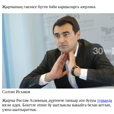
Җырчының гаиләсе бүген бәби каршыларга әзерләнә.
Солтан Исхаков
Җырчы Рөстәм Асаевның дүртенче тапкыр әти булуы
турында
язган идек. Бәхетле әтине бу шатлыклы вакыйга белән котлап,
үзенә шалтыраттык.