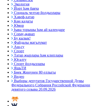
Экология
Йорт һәм бакча
Социаль челтәр йолдызлары
Хәвеф-хәтәр
Көн кадагы
Юмор
Һава торышы һәм ай календаре
Сорау-җавап
Бу кызык!
Файдалы мәгълүмат
Аш-су
Спорт
Татар җырлары һәм клиплары
Югалту
Спорт йолдызлары
ЯшьТИ
Бөек Җиңүнең 80 еллыгы
Видео
Выборы депутатов Государственной Думы
Федерального Собрания Российской Федерации
девятого созыва 20.09.2026