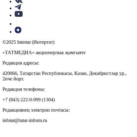
©2025 Intertat (Интертат)
«ТАТМЕДИА» акционерлык җәмгыяте
Редакция адресы:
420066, Татарстан Республикасы, Казан, Декабристлар ур.,
2нче йорт.
Редакция телефоны:
+7 (843) 222-0-999 (1304)
Редакциянең электрон почтасы:
infotat@tatar-inform.ru