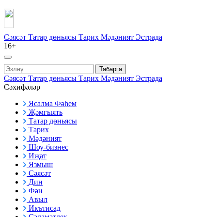
Сәясәт
Татар дөньясы
Тарих
Мәдәният
Эстрада
16+
Табарга
Сәясәт
Татар дөньясы
Тарих
Мәдәният
Эстрада
Сәхифәләр
Ясалма Фәһем
Җәмгыять
Татар дөньясы
Тарих
Мәдәният
Шоу-бизнес
Иҗат
Язмыш
Сәясәт
Дин
Фән
Авыл
Икътисад
Сәламәтлек