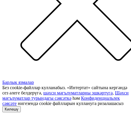
Барлык язмалар
Без cookie-файллар кулланабыз. «Интертат» сайтына кергәндә
сез әлеге белдерүгә,
шәхси мәгълүматларны эшкәртүгә
,
Шәхси
мәгълүматлар турындагы сәясәткә
һәм
Конфиденциальлек
сәясәте
нигезендә cookie файлларын куллануга ризалашасыз
Килешү