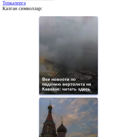
Теркәлергә
Калган символлар:
Все новости по
падению вертолета на
Кавказе: читать здесь