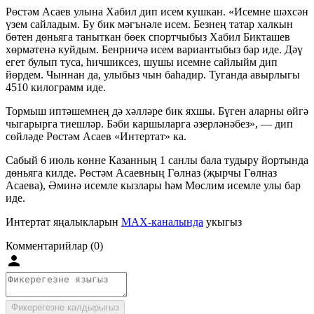
Рөстәм Асаев улына Хабил дип исем кушкан. «Исемне шәхсән
үзем сайладым. Бу бик мәгънәле исем. Безнең татар халкын
бөтен дөньяга таныткан бөек спортчыбыз Хабил Бикташев
хөрмәтенә куйдым. Бенрничә исем вариантыбыз бар иде. Дәү
егет булып туса, һичшиксез, шушы исемне сайлыйм дип
йөрдем. Чыннан да, улыбыз чын баһадир. Туганда авырлыгы
4510 килограмм иде.
Тормыш иптәшемнең дә хәлләре бик яхшы. Бүген аларны өйгә
чыгарырга тиешләр. Бәби каршыларга әзерләнәбез», — дип
сөйләде Рөстәм Асаев «Интертат» ка.
Сабый 6 июль көнне Казанның 1 санлы бала тудыру йортында
дөньяга килде. Рөстәм Асаевның Гөлназ (җырчы Гөлназ
Асаева), Әминә исемле кызлары һәм Мөслим исемле улы бар
иде.
Интертат яңалыкларын
MAX-каналында
укыгыз
Комментарийлар (0)
Фикерегезне калдырыгыз