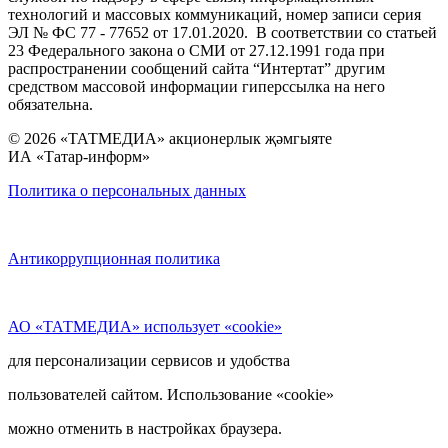
технологий и массовых коммуникаций, номер записи серия
ЭЛ № ФС 77 - 77652 от 17.01.2020. В соответствии со статьей
23 Федерального закона о СМИ от 27.12.1991 года при
распространении сообщений сайта “Интертат” другим
средством массовой информации гиперссылка на него
обязательна.
© 2026 «ТАТМЕДИА» акционерлык җәмгыяте
ИА «Татар-информ»
Политика о персональных данных
Антикоррупционная политика
АО «ТАТМЕДИА» использует «cookie»
для персонализации сервисов и удобства
пользователей сайтом. Использование «cookie»
можно отменить в настройках браузера.