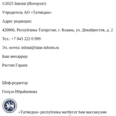
©2025 Intertat (Интертат)
Учредитель АО «Татмедиа»
Адрес редакции:
420066, Республика Татарстан, г. Казань, ул. Декабристов, д. 2
Тел.: +7 843 222 0 999
Эл. почта: infotat@tatar-inform.ru
Баш мөхәррир
Рөстәм Гәрәев
Шеф-редактор
Гөлүзә Ибраһимова
«Татмедиа» республика матбугат һәм массакүләм