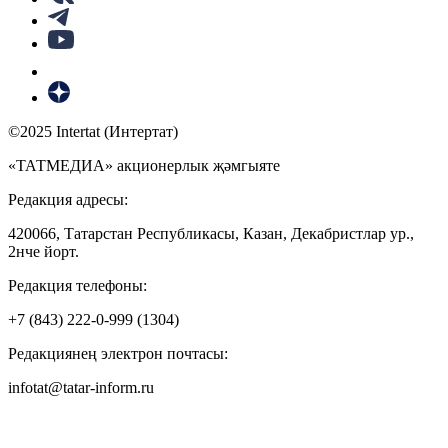
©2025 Intertat (Интертат)
«ТАТМЕДИА» акционерлык җәмгыяте
Редакция адресы:
420066, Татарстан Республикасы, Казан, Декабристлар ур.,
2нче йорт.
Редакция телефоны:
+7 (843) 222-0-999 (1304)
Редакциянең электрон почтасы:
infotat@tatar-inform.ru