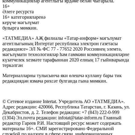
коммуникацияләр агентлыгы ярдәме белән чыгарыла.
16+
Әлеге ресурста
16+ категорияләренә
керүче мәгълүмат
булырга мөмкин.
«ТАТМЕДИА» АҖ филиалы «Татар-информ» мәгълүмат
агентлыгының Интертат республика электрон газетасы
редакциясе» ЭЛ № ФС 77 - 77652 2020 Россиянең элемтә,
мәгълүмати технологияләр һәм гаммәви коммуникацияләрне
күзәтчелек хезмәте тарафыннан 2020 елның 17 гыйнварында
теркәлгән
Материалларны тулысынча яки өлешчә куллану бары тик
редакциядән язмача рөхсәт булганда гына мөмкин.
© Сетевое издание Intertat. Учредитель АО «ТАТМЕДИА».
Адрес редакции: 420066, Республика Татарстан, г. Казань, ул.
Декабристов, д. 2. Телефон редакции: +7 (843) 222-0-999
(1304) Эл.почта редакции: infotat@tatar-inform.ru Главный
редактор Гареев Р.И. Настоящий ресурс может содержать
материалы 16+. СМИ зарегистрировано Федеральной
службой по надзору в сфере связи, информационных