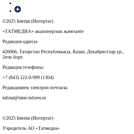
©2025 Intertat (Интертат)
«ТАТМЕДИА» акционерлык җәмгыяте
Редакция адресы:
420066, Татарстан Республикасы, Казан, Декабристлар ур.,
2нче йорт.
Редакция телефоны:
+7 (843) 222-0-999 (1304)
Редакциянең электрон почтасы:
infotat@tatar-inform.ru
©2025 Intertat (Интертат)
Учредитель АО «Татмедиа»