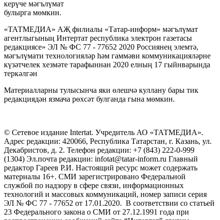
керүче мәгълүмат
булырга мөмкин.
«ТАТМЕДИА» АҖ филиалы «Татар-информ» мәгълүмат
агентлыгының Интертат республика электрон газетасы
редакциясе» ЭЛ № ФС 77 - 77652 2020 Россиянең элемтә,
мәгълүмати технологияләр һәм гаммәви коммуникацияләрне
күзәтчелек хезмәте тарафыннан 2020 елның 17 гыйнварында
теркәлгән
Материалларны тулысынча яки өлешчә куллану бары тик
редакциядән язмача рөхсәт булганда гына мөмкин.
© Сетевое издание Intertat. Учредитель АО «ТАТМЕДИА».
Адрес редакции: 420066, Республика Татарстан, г. Казань, ул.
Декабристов, д. 2. Телефон редакции: +7 (843) 222-0-999
(1304) Эл.почта редакции: infotat@tatar-inform.ru Главный
редактор Гареев Р.И. Настоящий ресурс может содержать
материалы 16+. СМИ зарегистрировано Федеральной
службой по надзору в сфере связи, информационных
технологий и массовых коммуникаций, номер записи серия
ЭЛ № ФС 77 - 77652 от 17.01.2020. В соответствии со статьей
23 Федерального закона о СМИ от 27.12.1991 года при