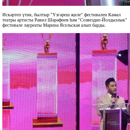
Искәртеп үтик, былтыр "Үзгәреш җиле" фестивален Камал
театры артисты Равил Шәрәфиев һәм "Созвездие-Йолдызлык"
фестивале лауреаты Марина Ясельская алып барды.