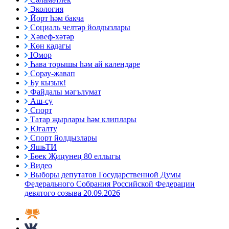
Экология
Йорт һәм бакча
Социаль челтәр йолдызлары
Хәвеф-хәтәр
Көн кадагы
Юмор
Һава торышы һәм ай календаре
Сорау-җавап
Бу кызык!
Файдалы мәгълүмат
Аш-су
Спорт
Татар җырлары һәм клиплары
Югалту
Спорт йолдызлары
ЯшьТИ
Бөек Җиңүнең 80 еллыгы
Видео
Выборы депутатов Государственной Думы
Федерального Собрания Российской Федерации
девятого созыва 20.09.2026