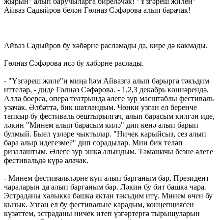
җырын" алып баручыларга биреләчәк! "Үзгәреш җилен"
Айваз Садыйров белән Гөлназ Сәфәрова алып барачак!
Айваз Садыйров бу хәбәрне расламады да, кире дә какмады.
Гөлназ Сәфәрова исә бу хәбәрне раслады.
- "Үзгәреш җиле"н миңа һәм Айвазга алып барырга тәкъдим
иттеләр, - диде Гөлназ Сәфәрова. - 1,2,3 декабрь көннәрендә,
Алла боерса, опера театрында әлеге зур масштаблы фестиваль
узачак. Әлбәттә, бик шатландым. Чөнки узган ел беренче
тапкыр бу фестиваль оештырылгач, алып барасым килгән иде,
ләкин "Минем алып барасым килә" дип кенә алып барып
булмый. Быел үзләре чыктылар. "Ничек карыйсыз, сез алып
бара алыр идегезме?" дип сорадылар. Мин бик теләп
ризалаштым. Әлеге зур эшкә алындым. Тамашачы безне әлеге
фестивальдә күрә алачак.
- Минем фестивальләрне күп алып барганым бар, Президент
чараларын да алып барганым бар. Ләкин бу бит башка чара.
Эстраданы халыкка башка яктан тәкъдим итү. Минем өчен бу
кызык. Узган ел бу фестивальне карадым, концепциясен
күзәттем, эстраданы ничек итеп үзгәртергә тырышуларын