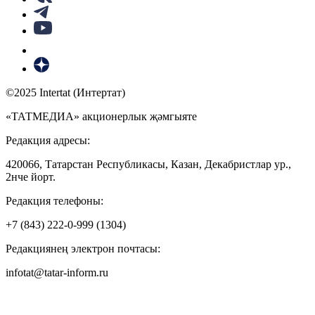
©2025 Intertat (Интертат)
«ТАТМЕДИА» акционерлык җәмгыяте
Редакция адресы:
420066, Татарстан Республикасы, Казан, Декабристлар ур.,
2нче йорт.
Редакция телефоны:
+7 (843) 222-0-999 (1304)
Редакциянең электрон почтасы:
infotat@tatar-inform.ru