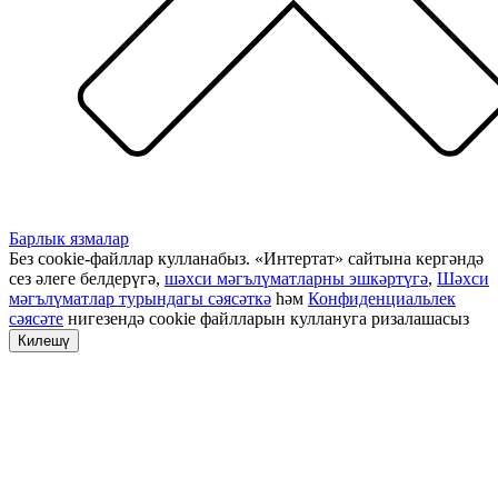
Барлык язмалар
Без cookie-файллар кулланабыз. «Интертат» сайтына кергәндә
сез әлеге белдерүгә,
шәхси мәгълүматларны эшкәртүгә
,
Шәхси
мәгълүматлар турындагы сәясәткә
һәм
Конфиденциальлек
сәясәте
нигезендә cookie файлларын куллануга ризалашасыз
Килешү