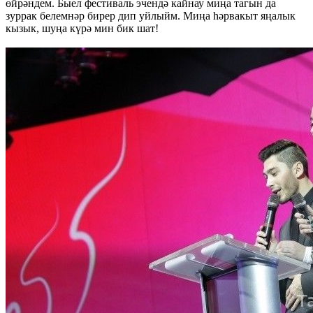
өйрәндем. Быел фестиваль эчендә кайнау миңа тагын да
зуррак белемнәр бирер дип уйлыйм. Миңа һәрвакыт яңалык
кызык, шуңа күрә мин бик шат!