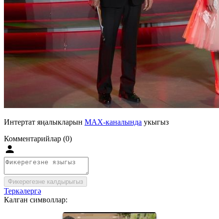
Интертат яңалыкларын
MAX-каналында
укыгыз
Комментарийлар (0)
Фикерегезне калдырыгыз
Теркәлергә
Калган символлар: