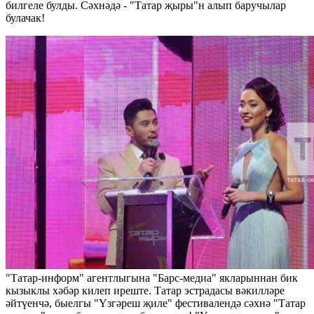
билгеле булды. Сәхнәдә - "Татар җыры"н алып баручылар
булачак!
"Татар-информ" агентлыгына "Барс-медиа" якларыннан бик
кызыклы хәбәр килеп иреште. Татар эстрадасы вәкилләре
әйтүенчә, быелгы "Үзгәреш җиле" фестивалендә сәхнә "Татар