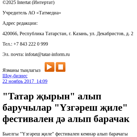
©2025 Intertat (Интертат)
Учредитель АО «Татмедиа»
Адрес редакции:
420066, Республика Татарстан, г. Казань, ул. Декабристов, д. 2
Тел.: +7 843 222 0 999
Эл. почта: infotat@tatar-inform.ru
Язманы тыңлагыз
Шоу-бизнес
22 ноябрь 2017 14:09
"Татар җырын" алып
баручылар "Үзгәреш җиле"
фестивален дә алып барачак
Быелгы "Үзгәреш җиле" фестивален кемнәр алып барачагы