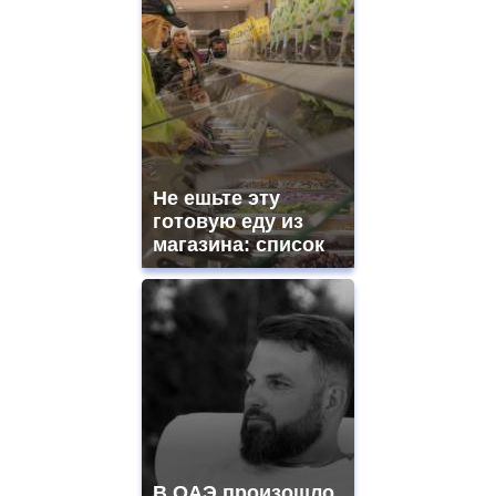
Не ешьте эту
готовую еду из
магазина: список
В ОАЭ произошло