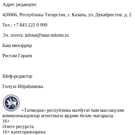
Адрес редакции:
420066, Республика Татарстан, г. Казань, ул. Декабристов, д. 2
Тел.: +7 843 222 0 999
Эл. почта: infotat@tatar-inform.ru
Баш мөхәррир
Рөстәм Гәрәев
Шеф-редактор
Гөлүзә Ибраһимова
«Татмедиа» республика матбугат һәм массакүләм
коммуникацияләр агентлыгы ярдәме белән чыгарыла.
16+
Әлеге ресурста
16+ категорияләренә