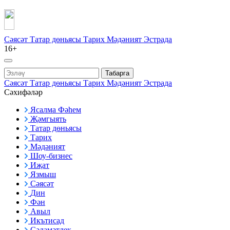
Сәясәт
Татар дөньясы
Тарих
Мәдәният
Эстрада
16+
Табарга
Сәясәт
Татар дөньясы
Тарих
Мәдәният
Эстрада
Сәхифәләр
Ясалма Фәһем
Җәмгыять
Татар дөньясы
Тарих
Мәдәният
Шоу-бизнес
Иҗат
Язмыш
Сәясәт
Дин
Фән
Авыл
Икътисад
Сәламәтлек