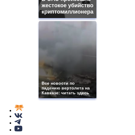
жестокое убийство
криптомиллионера
Все новости по
падению вертолета на
Кавказе: читать здесь