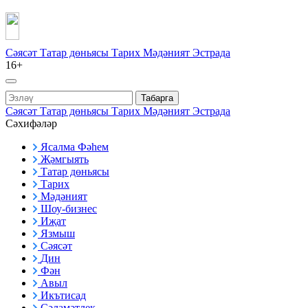
Сәясәт
Татар дөньясы
Тарих
Мәдәният
Эстрада
16+
Табарга
Сәясәт
Татар дөньясы
Тарих
Мәдәният
Эстрада
Сәхифәләр
Ясалма Фәһем
Җәмгыять
Татар дөньясы
Тарих
Мәдәният
Шоу-бизнес
Иҗат
Язмыш
Сәясәт
Дин
Фән
Авыл
Икътисад
Сәламәтлек