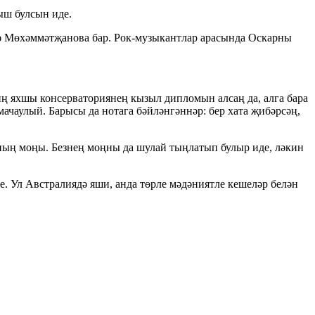
ыш булсын иде.
дә Мөхәммәтҗанова бар. Рок-музыкантлар арасында Оскарны
ң яхшы консерваториянең кызыл дипломын алсаң да, алга бара
чаулый. Барысы да нотага бәйләнгәннәр: бер хата җибәрсәң,
ң моңы. Безнең моңны да шулай тыңлатып булыр иде, ләкин
е. Ул Австралиядә яши, анда төрле мәдәниятле кешеләр белән