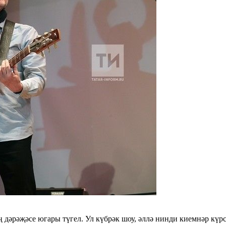
дәрәҗәсе югары түгел. Ул күбрәк шоу, әллә нинди киемнәр күр