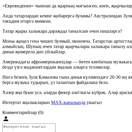
«Евровидение» чыннан да җырның мәгънәсен, көен, җырчылар
Анда татарлардан кемне җибәрергә буламы? Австралиядән Зул
тәкъдим итәргә мөмкин.
Татар җыры халыкара дәрәҗәдә танылсын өчен нишләргә?
Моны җиңел генә чишеп булмый, минемчә. Татарстан артистлар
алмыйсың. Шуның өчен татар җырчылары халыкара танылу ала 
дөнья җимерелә дип уйлыйлар.
Америкадагы афроамериканецлар — бөтен көнбатыш музыкасын
бездә үзгә мәдәниятләрдән яңалык алырга теләмиләр.
Нигә безнең Зуля Камалова гына дөнья күләмендәге 20-30 иң я
бергә музыка тудырып, үз талантын файдалана белә.
Хәзер яңа буын үсә, аларда фикер азатлыгы күбрәк. Алар арас
Интертат яңалыкларын
MAX-каналында
укыгыз
Комментарийлар (0)