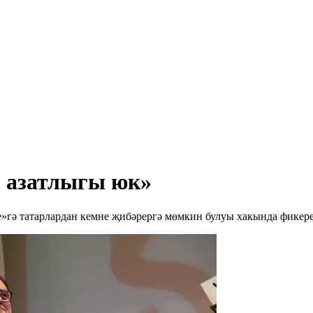
 азатлыгы юк»
гә татарлардан кемне җибәрергә мөмкин булуы хакында фикере