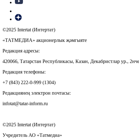
©2025 Intertat (Интертат)
«ТАТМЕДИА» акционерлык җәмгыяте
Редакция адресы:
420066, Татарстан Республикасы, Казан, Декабристлар ур., 2нче
Редакция телефоны:
+7 (843) 222-0-999 (1304)
Редакциянең электрон почтасы:
infotat@tatar-inform.ru
©2025 Intertat (Интертат)
Учредитель АО «Татмедиа»