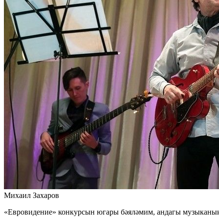
Михаил Захаров
«Евровидение» конкурсын югары бәяләмим, андагы музыканың 