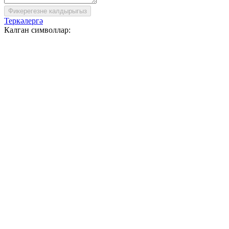
Фикерегезне калдырыгыз
Теркәлергә
Калган символлар: