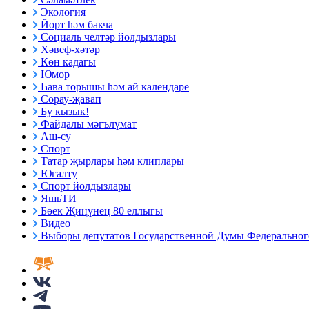
Экология
Йорт һәм бакча
Социаль челтәр йолдызлары
Хәвеф-хәтәр
Көн кадагы
Юмор
Һава торышы һәм ай календаре
Сорау-җавап
Бу кызык!
Файдалы мәгълүмат
Аш-су
Спорт
Татар җырлары һәм клиплары
Югалту
Спорт йолдызлары
ЯшьТИ
Бөек Җиңүнең 80 еллыгы
Видео
Выборы депутатов Государственной Думы Федерального