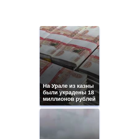
На Урале из казны
были украдены 18
миллионов рублей