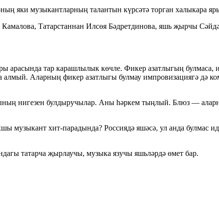
ның яки музыкантларның талантын күрсәтә торган халыкара яр
я Камалова, Татарстаннан Илсөя Бәдретдинова, яшь җырчы Сәй
ы арасында тар карашлылык көчле. Фикер азатлыгың булмаса, и
алмый. Аларның фикер азатлыгы булмау импровизациягә дә кома
ың нигезен булдыручылар. Аны һәркем тыңлый. Блюз — аларны
хшы музыкант хит-парадында? Россиядә яшәсә, ул анда булмас ид
ындагы татарча җырлаучы, музыка язучы яшьләрдә өмет бар.