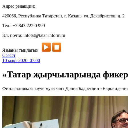
Адрес редакции:
420066, Республика Татарстан, г. Казань, ул. Декабристов, д. 2
Тел.: +7 843 222 0 999
Эл. почта: infotat@tatar-inform.ru
Язманы тыңлагыз
Сәясәт
10 март 2020 07:00
«Татар җырчыларында фикер
Финляндиядә яшәүче музыкант Дәниз Бәдретдин «Евровидение»