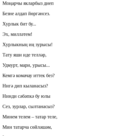
Моңарчы якларбыз диеп
Безне алдап йөргәнсез.
Хурлык бит бу...
Эх, милләтем!
Хурлыкның иң зурысы!
Тату яши иде телләр,
Удмурт, мари, урысы...
Кемгә комачау иттек без?
Нигә дип кыланасыз?
Нинди сәбәпкә бу юлы
Сез, зурлар, сылтанасыз?
Минем телем – татар теле,
Мин татарча сөйләшәм,