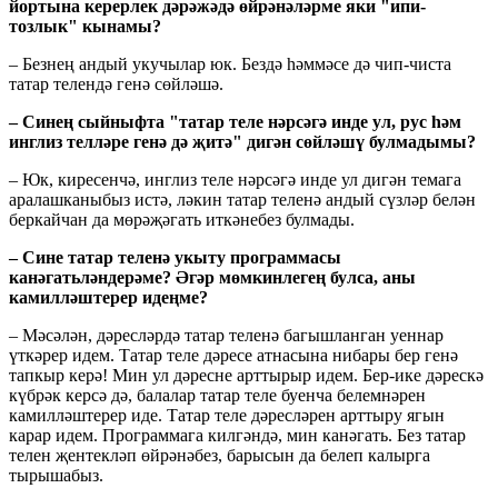
йортына керерлек дəрəжəдə өйрəнəлəрме яки "ипи-
тозлык" кынамы?
– Безнең андый укучылар юк. Бездә һәммәсе дә чип-чиста
татар телендә генә сөйләшә.
– Синең сыйныфта "татар теле нəрсəгə инде ул, рус һəм
инглиз теллəре генə дə җитə" дигəн сөйлəшү булмадымы?
– Юк, киресенчә, инглиз теле нәрсәгә инде ул дигән темага
аралашканыбыз истә, ләкин татар теленә андый сүзләр белән
беркайчан да мөрәҗәгать иткәнебез булмады.
– Сине татар теленә укыту программасы
канəгатьлəндерəме? Әгәр мөмкинлегең булса, аны
камилләштерер идеңме?
– Мәсәлән, дәресләрдә татар теленә багышланган уеннар
үткәрер идем. Татар теле дәресе атнасына нибары бер генә
тапкыр керә! Мин ул дәресне арттырыр идем. Бер-ике дәрескә
күбрәк керсә дә, балалар татар теле буенча белемнәрен
камилләштерер иде. Татар теле дәресләрен арттыру ягын
карар идем. Программага килгәндә, мин канәгать. Без татар
телен җентекләп өйрәнәбез, барысын да белеп калырга
тырышабыз.