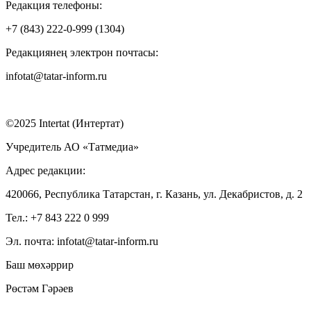
Редакция телефоны:
+7 (843) 222-0-999 (1304)
Редакциянең электрон почтасы:
infotat@tatar-inform.ru
©2025 Intertat (Интертат)
Учредитель АО «Татмедиа»
Адрес редакции:
420066, Республика Татарстан, г. Казань, ул. Декабристов, д. 2
Тел.: +7 843 222 0 999
Эл. почта: infotat@tatar-inform.ru
Баш мөхәррир
Рөстәм Гәрәев