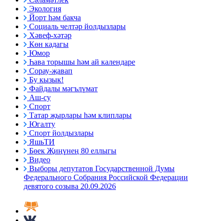
Экология
Йорт һәм бакча
Социаль челтәр йолдызлары
Хәвеф-хәтәр
Көн кадагы
Юмор
Һава торышы һәм ай календаре
Сорау-җавап
Бу кызык!
Файдалы мәгълүмат
Аш-су
Спорт
Татар җырлары һәм клиплары
Югалту
Спорт йолдызлары
ЯшьТИ
Бөек Җиңүнең 80 еллыгы
Видео
Выборы депутатов Государственной Думы
Федерального Собрания Российской Федерации
девятого созыва 20.09.2026