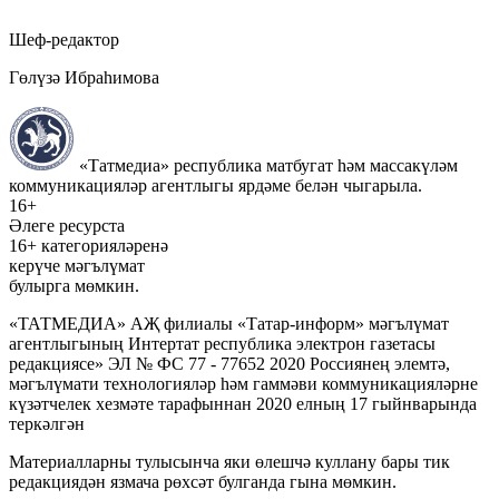
Шеф-редактор
Гөлүзә Ибраһимова
«Татмедиа» республика матбугат һәм массакүләм
коммуникацияләр агентлыгы ярдәме белән чыгарыла.
16+
Әлеге ресурста
16+ категорияләренә
керүче мәгълүмат
булырга мөмкин.
«ТАТМЕДИА» АҖ филиалы «Татар-информ» мәгълүмат
агентлыгының Интертат республика электрон газетасы
редакциясе» ЭЛ № ФС 77 - 77652 2020 Россиянең элемтә,
мәгълүмати технологияләр һәм гаммәви коммуникацияләрне
күзәтчелек хезмәте тарафыннан 2020 елның 17 гыйнварында
теркәлгән
Материалларны тулысынча яки өлешчә куллану бары тик
редакциядән язмача рөхсәт булганда гына мөмкин.