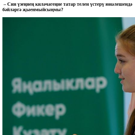
– Син үзеңнең килəчəгеңне татар телен үстерү юнəлешендə
бəйлəргə җыенмыйсыңмы?