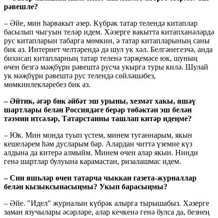
рәвешле?
– Әйе, мин һәрвакыт әзер. Күбрәк татар телендә китаплар
басылып чыгуын теләр идем. Хәзерге вакытта китапханәләрдә
рус китапларын табарга мөмкин, ә татар китапларының саны
бик аз. Интернет челтәрендә дә шул ук хәл. Белгәнегезчә, анда
бихисап китапларның татар теленә тәрҗемәсе юк, шуның
өчен безгә мәҗбүри рәвештә русча укырга туры килә. Шулай
ук мәҗбүри рәвештә рус телендә сөйләшәбез,
мөмкинлекләребез бик аз.
– Əйтик, əгəр бик əйбəт эш урыны, хезмəт хакы, яшəү
шартлары белəн Россиядәге берəр төбəктəн эш белән
тəэмин итсəлəр, Татарстанны ташлап китəр идеңме?
– Юк. Мин монда туып үстем, минем туганнарым, якын
кешеләрем һәм дусларым бар. Алардан читтә үземне күз
алдына да китерә алмыйм. Минем өчен алар якын. Нинди
генә шартлар булуына карамастан, ризалашмас идем.
– Син яшьлəр өчен татарча чыккан газета-журналлар
белән кызыксынасыңмы? Укып барасыңмы?
– Әйе. "Идел" журналын күбрәк алырга тырышабыз. Хәзерге
заман язучылары әсәрләре, алар кечкенә генә булса да, безнең