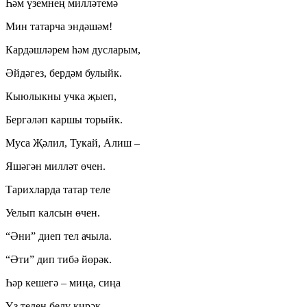
Һәм үземнең милләтемә
Мин татарча эндәшәм!
Кардәшләрем һәм дусларым,
Әйдәгез, бердәм булыйк.
Кыюлыкны учка җыеп,
Бергәләп каршы торыйк.
Муса Җәлил, Тукай, Алиш –
Яшәгән милләт өчен.
Тарихларда татар теле
Уелып калсын өчен.
“Әни” диеп тел ачыла.
“Әти” дип тибә йөрәк.
Һәр кешегә – миңа, сиңа
Үз телен белү кирәк.