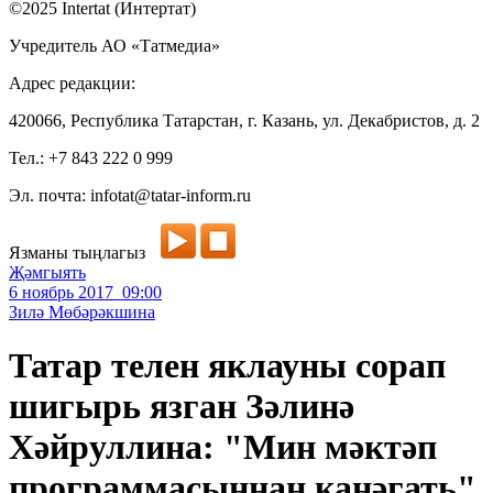
©2025 Intertat (Интертат)
Учредитель АО «Татмедиа»
Адрес редакции:
420066, Республика Татарстан, г. Казань, ул. Декабристов, д. 2
Тел.: +7 843 222 0 999
Эл. почта: infotat@tatar-inform.ru
Язманы тыңлагыз
Җәмгыять
6 ноябрь 2017 09:00
Зилә Мөбәрәкшина
Татар телен яклауны сорап
шигырь язган Зәлинә
Хәйруллина: "Мин мәктәп
программасыннан канәгать"