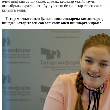
өчен шифалы су шикелле. Димәк, кешеләр укый, язучы-
шагыйрьләр яратып яза. Бу күренеш безне татар телен саклап
калырга өнди.
– Татар миллəтеннəн булган яшьтəшлəреңə киңəшлəрең
нинди? Татар телен саклап калу өчен нишлəргə кирəк?