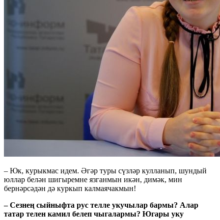
– Юк, курыкмас идем. Әгәр туры сүзләр кулланып, шундый
юллар белән шигыремне язганмын икән, димәк, мин
бернәрсәдән дә куркып калмаячакмын!
– Сезнең сыйныфта рус телле укучылар бармы? Алар
татар телен камил белеп чыгалармы? Югары уку