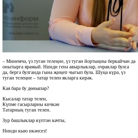
– Минемчә, үз туган телеңне, үз туган йортыңны беркайчан да
онытырга ярамый. Нинди генә авырлыклар, очраклар булса
да, бергә булганда гына җиңеп чыгып була. Шуңа күрә, үз
туган телеңне – татар телен якларга кирәк.
Кая бара бу дөньялар?
Кысалар татар телен,
Күпме гасырларны кичкән
Татарның туган телен.
Зур башлыклар күптән качты,
Нинди кыю икәнсез!