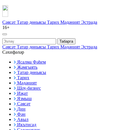
Сәясәт
Татар дөньясы
Тарих
Мәдәният
Эстрада
16+
Табарга
Сәясәт
Татар дөньясы
Тарих
Мәдәният
Эстрада
Сәхифәләр
Ясалма Фәһем
Җәмгыять
Татар дөньясы
Тарих
Мәдәният
Шоу-бизнес
Иҗат
Язмыш
Сәясәт
Дин
Фән
Авыл
Икътисад
Сәламәтлек