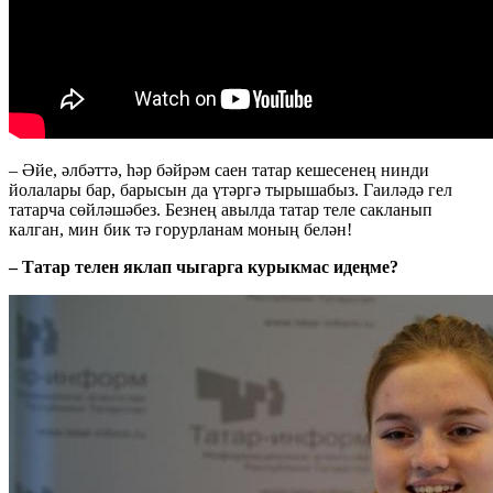
– Әйе, әлбәттә, һәр бәйрәм саен татар кешесенең нинди
йолалары бар, барысын да үтәргә тырышабыз. Гаиләдә гел
татарча сөйләшәбез. Безнең авылда татар теле сакланып
калган, мин бик тә горурланам моның белән!
– Татар телен яклап чыгарга курыкмас идеңме?