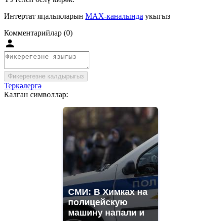
Интертат яңалыкларын
MAX-каналында
укыгыз
Комментарийлар (0)
Фикерегезне калдырыгыз
Теркәлергә
Калган символлар:
СМИ: В Химках на
полицейскую
машину напали и