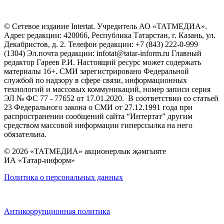
© Сетевое издание Intertat. Учредитель АО «ТАТМЕДИА».
Адрес редакции: 420066, Республика Татарстан, г. Казань, ул.
Декабристов, д. 2. Телефон редакции: +7 (843) 222-0-999
(1304) Эл.почта редакции: infotat@tatar-inform.ru Главный
редактор Гареев Р.И. Настоящий ресурс может содержать
материалы 16+. СМИ зарегистрировано Федеральной
службой по надзору в сфере связи, информационных
технологий и массовых коммуникаций, номер записи серия
ЭЛ № ФС 77 - 77652 от 17.01.2020. В соответствии со статьей
23 Федерального закона о СМИ от 27.12.1991 года при
распространении сообщений сайта “Интертат” другим
средством массовой информации гиперссылка на него
обязательна.
© 2026 «ТАТМЕДИА» акционерлык җәмгыяте
ИА «Татар-информ»
Политика о персональных данных
Антикоррупционная политика