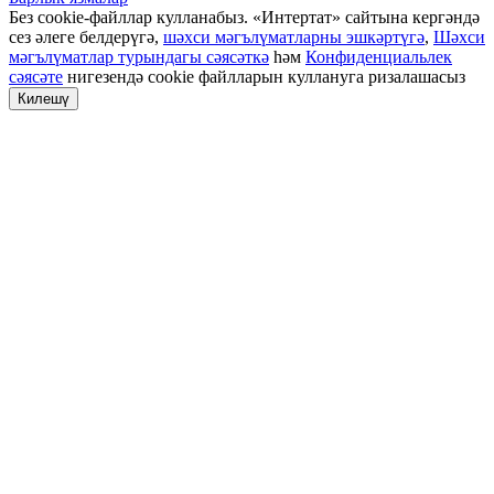
Без cookie-файллар кулланабыз. «Интертат» сайтына кергәндә
сез әлеге белдерүгә,
шәхси мәгълүматларны эшкәртүгә
,
Шәхси
мәгълүматлар турындагы сәясәткә
һәм
Конфиденциальлек
сәясәте
нигезендә cookie файлларын куллануга ризалашасыз
Килешү