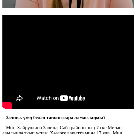
– Зәлинә, үзең белән таныштыра алмассыңмы?
– Мин Хәйруллина Зәлинә, Саба районының Иске Мичән
авылында туып үстем. Хәзерге вакытта миңа 17 яшь. Мин