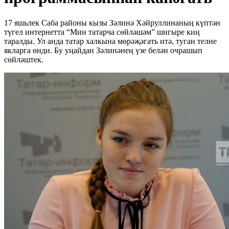
17 яшьлек Саба районы кызы Зәлинә Хәйруллинаның күптән
түгел интернетта “Мин татарча сөйләшәм” шигыре киң
таралды. Ул анда татар халкына мөрәҗәгать итә, туган телне
якларга өнди. Бу уңайдан Зәлинәнең үзе белән очрашып
сөйләштек.