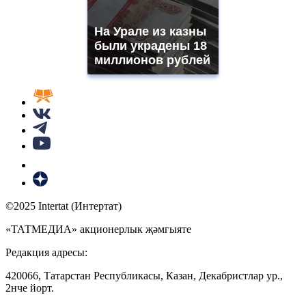
На Урале из казны
были украдены 18
миллионов рублей
©2025 Intertat (Интертат)
«ТАТМЕДИА» акционерлык җәмгыяте
Редакция адресы:
420066, Татарстан Республикасы, Казан, Декабристлар ур.,
2нче йорт.