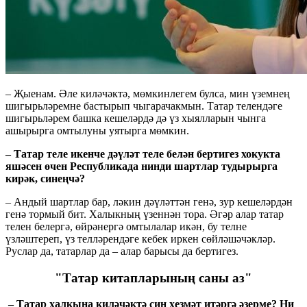
– Җыенам. Әле киләчәктә, мөмкинлегем булса, мин үземнең
шигырьләремне бастырып чыгарачакмын. Татар телендәге
шигырьләрем башка кешеләрдә дә үз хыялларын чынга
ашырырга омтылуны уятырга мөмкин.
– Татар теле икенче дәүләт теле белән бертигез хокукта
яшəсен өчен Республикада нинди шартлар тудырырга
кирəк, синеңчə?
– Андый шартлар бар, ләкин дәүләттән генә, зур кешеләрдән
генә тормый бит. Халыкның үзеннән тора. Әгәр алар татар
телен белергә, өйрәнергә омтылалар икән, бу телне
үзләштереп, үз телләрендәге кебек иркен сөйләшәчәкләр.
Руслар да, татарлар да – алар барысы да бертигез.
"Татар китапларының саны аз"
– Татар халкына килəчəктə син хезмəт итəргə əзерме? Ни