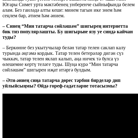
Югары Симет урта мәктәбенең унберенче сыйныфында белем
алам. Без гаиләдә алты кеше: минем тагын ике энем һәм
сеңлем бар, әтием һәм әнием.
– Синең “Мин татарча сөйләшәм” шигырең интернетта
бик тиз популярлашты
. Бу шигырьне язу уе синдә кайчан
туды?
– Беркөнне без укытучылар белән татар телен саклап калу
турында әңгәмә кордык. Татар телен бетерәләр дигән сүз
чыккач, татар телен яклап калып, аңа ничек тә булса үз
өлешемне кертү теләге туды. Шуңа күрә “Мин татарча
сөйләшәм” шигырен иҗат итәргә булдым.
– Əти-əниең сиңа татарча дөрес тəрбия бирделəр дип
уйлыйсыңмы? Өйдə гореф-гадəтлəрне тотасызмы?