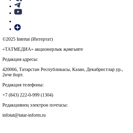
©2025 Intertat (Интертат)
«ТАТМЕДИА» акционерлык җәмгыяте
Редакция адресы:
420066, Татарстан Республикасы, Казан, Декабристлар ур.,
2нче йорт.
Редакция телефоны:
+7 (843) 222-0-999 (1304)
Редакциянең электрон почтасы:
infotat@tatar-inform.ru