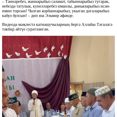
– Тәннәребез, жаннарыбыз сәламәт, табыннарыбыз тугәрәк,
өебездә татулык, кунелләребез иманлы, дөньяларыбыз исән-
имин торсын! Чалган корбаннарыбыз, укыган догаларыбыз
кабул булсын! – дип яза Эльмир әфәнде.
Видеода мәҗлестә катнашучыларның бергә Аллаһы Тәгаләгә
тәкбир әйтүе сурәтләнгән.