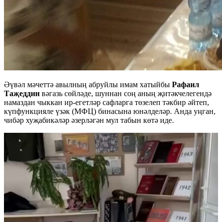
Әүвәл мәчеттә авылның абруйлы имам хатыйбы
Рафаил
Таҗеддин
вәгазь сөйләде, шуннан соң аның җитәкчелегендә
намаздан чыккан ир-егетләр сафларга төзелеп тәкбир әйтеп,
күпфункцияле үзәк (МФЦ) бинасына юнәлделәр. Анда уңган,
чибәр хуҗабикәләр әзерләгән мул табын көтә иде.