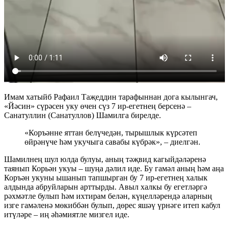
Имам хатыйб Рафаил Таҗеддин тарафыннан дога кылынгач,
«Йәсин» сүрәсен уку өчен сүз 7 ир-егетнең берсенә –
Санатуллин (Санатуллов) Шамилга бирелде.
«Коръәнне яттан белүчедән, тырышлык күрсәтеп
өйрәнүче һәм укучыга савабы күбрәк», – диелгән.
Шамилнең шул юлда булуы, аның тәҗвид кагыйдәләренә
таянып Корьән укуы – шуңа дәлил иде. Бу гамәл аның һәм аңа
Коръән укуны ышанып тапшырган бу 7 ир-егетнең халык
алдында абруйларын арттырды. Авыл халкы бу егетләргә
рәхмәтле булып һәм ихтирам белән, күңелләрендә аларның
изге гамәленә мөкиббән булып, дөрес яшәү үрнәге итеп кабул
итүләре – иң әһәмиятле мизгел иде.