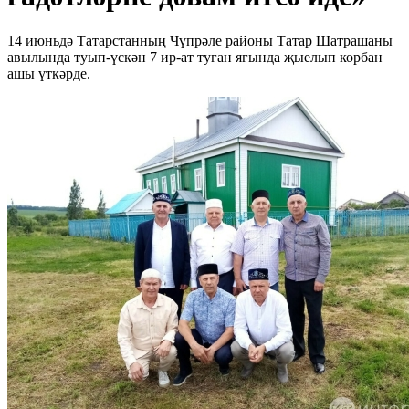
14 июньдә Татарстанның Чүпрәле районы Татар Шатрашаны
авылында туып-үскән 7 ир-ат туган ягында җыелып корбан
ашы үткәрде.