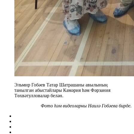
Эльмир Гобәев Татар Шатрашаны авылының
танылган абыстайлары Камәрия һәм Фәрзания
Төхвәтулловалар белән.
Фото һәм видеоларны Наилә Гобәева бирде.