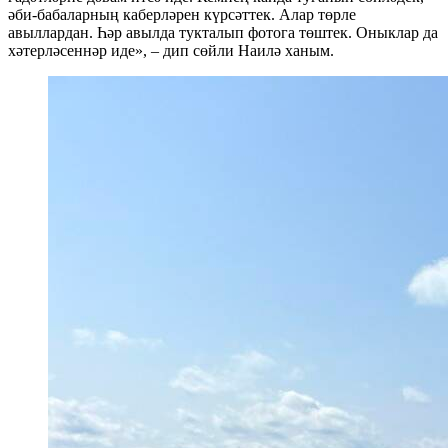
әби-бабаларның каберләрен күрсәттек. Алар төрле
авыллардан. Һәр авылда тукталып фотога төштек. Оныклар да
хәтерләсеннәр иде», – дип сөйли Наилә ханым.