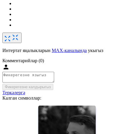
Интертат яңалыкларын
MAX-каналында
укыгыз
Комментарийлар (0)
Фикерегезне калдырыгыз
Теркәлергә
Калган символлар: