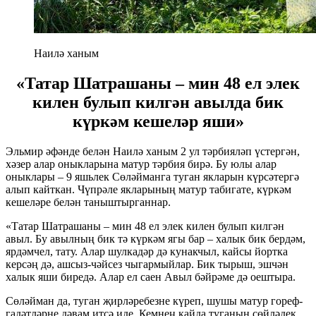
Наилә ханым
«Татар Шатрашаны – мин 48 ел элек
килен булып килгән авылда бик
күркәм кешеләр яши»
Эльмир әфәнде белән Наилә ханым 2 ул тәрбияләп үстергән,
хәзер алар оныкларына матур тәрбия бирә. Бу юлы алар
оныклары – 9 яшьлек Сөләйманга туган якларын күрсәтергә
алып кайткан. Чүпрәле якларының матур табигате, күркәм
кешеләре белән таныштырганнар.
«Татар Шатрашаны – мин 48 ел элек килен булып килгән
авыл. Бу авылның бик тә күркәм ягы бар – халык бик бердәм,
ярдәмчел, тату. Алар шулкадәр дә кунакчыл, кайсы йортка
керсәң дә, ашсыз-чәйсез чыгармыйлар. Бик тырыш, эшчән
халык яши биредә. Алар ел саен Авыл бәйрәме дә оештыра.
Сөләйман да, туган җирләребезне күреп, шушы матур гореф-
гадәтләрне дәвам итсә иде. Кемнең кайда туганын сөйләдек,