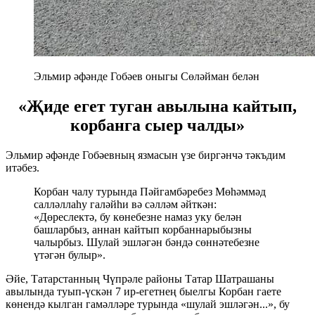
Эльмир әфәнде Гобәев оныгы Сөләйман белән
«Җиде егет туган авылына кайтып,
корбанга сыер чалды»
Эльмир әфәнде Гобәевның язмасын үзе биргәнчә тәкъдим
итәбез.
Корбан чалу турында Пәйгамбәребез Мөһәммәд
салләллаһу галәйһи вә сәлләм әйткән:
«Дөреслектә, бу көнебезне намаз уку белән
башларбыз, аннан кайтып корбаннарыбызны
чалырбыз. Шулай эшләгән бәндә сөннәтебезне
үтәгән булыр».
Әйе, Татарстанның Чүпрәле районы Татар Шатрашаны
авылында туып-үскән 7 ир-егетнең быелгы Корбан гаете
көнендә кылган гамәлләре турында «шулай эшләгән...», бу