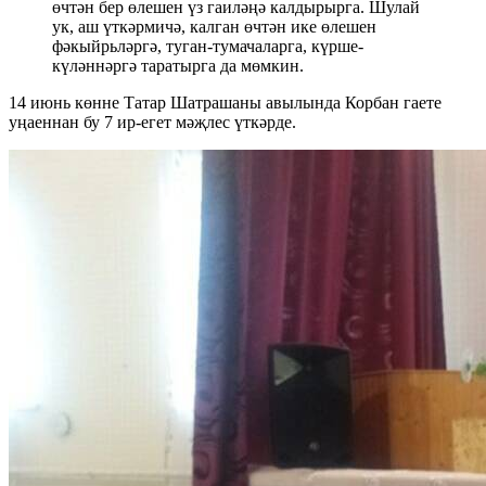
өчтән бер өлешен үз гаиләңә калдырырга. Шулай
ук, аш үткәрмичә, калган өчтән ике өлешен
фәкыйрьләргә, туган-тумачаларга, күрше-
күләннәргә таратырга да мөмкин.
14 июнь көнне Татар Шатрашаны авылында Корбан гаете
уңаеннан бу 7 ир-егет мәҗлес үткәрде.