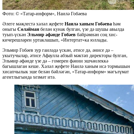
Фото: © «Татар-информ», Наилә Гобәева
Әлеге мәҗлестә хәләл җефете
Наилә ханым Гобәева
һәм
оныгы
Сөләйман
белән кунак булган, үзе дә шушы авылда
туып-үскән
Эльмир әфәнде Гобәев
бәйрәмнән соң хис-
кичерешләрен уртаклашып, «Интертат»ка юллады.
Эльмир Гобәев зур гаиләдә үскән, әтисе дә, әнисе дә –
укытучылар, әтисе Афаулла абзый мәктәп директоры булган,
Эльмир әфәнде үзе дә – гомерен фәнни эшчәнлеккә
багышлаган кеше. Хәләл җефете Наилә ханым исә тормышын
хисапчылык эше белән бәйләгән, «Татар-информ» мәгълүмат
агентлыгында хезмәт итә.