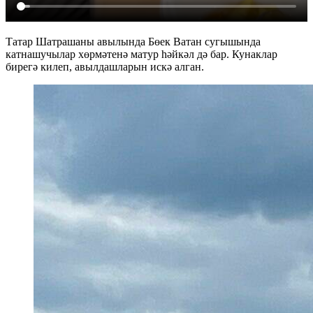
Татар Шатрашаны авылында Бөек Ватан сугышында
катнашучылар хөрмәтенә матур һәйкәл дә бар. Кунаклар
бирегә килеп, авылдашларын искә алган.