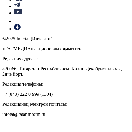
©2025 Intertat (Интертат)
«ТАТМЕДИА» акционерлык җәмгыяте
Редакция адресы:
420066, Татарстан Республикасы, Казан, Декабристлар ур.,
2нче йорт.
Редакция телефоны:
+7 (843) 222-0-999 (1304)
Редакциянең электрон почтасы:
infotat@tatar-inform.ru