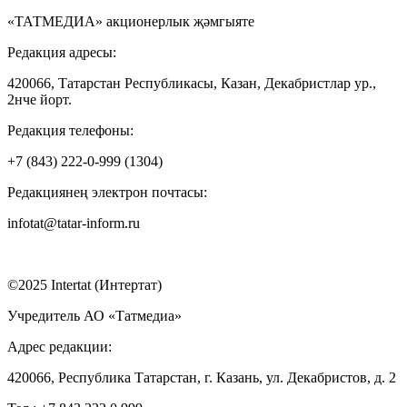
«ТАТМЕДИА» акционерлык җәмгыяте
Редакция адресы:
420066, Татарстан Республикасы, Казан, Декабристлар ур.,
2нче йорт.
Редакция телефоны:
+7 (843) 222-0-999 (1304)
Редакциянең электрон почтасы:
infotat@tatar-inform.ru
©2025 Intertat (Интертат)
Учредитель АО «Татмедиа»
Адрес редакции:
420066, Республика Татарстан, г. Казань, ул. Декабристов, д. 2