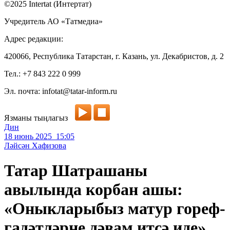
©2025 Intertat (Интертат)
Учредитель АО «Татмедиа»
Адрес редакции:
420066, Республика Татарстан, г. Казань, ул. Декабристов, д. 2
Тел.: +7 843 222 0 999
Эл. почта: infotat@tatar-inform.ru
Язманы тыңлагыз
Дин
18 июнь 2025 15:05
Ләйсән Хафизова
Татар Шатрашаны
авылында корбан ашы:
«Оныкларыбыз матур гореф-
гадәтләрне дәвам итсә иде»