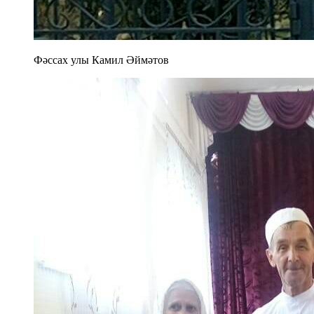
Фәссах улы Камил Әймәтов