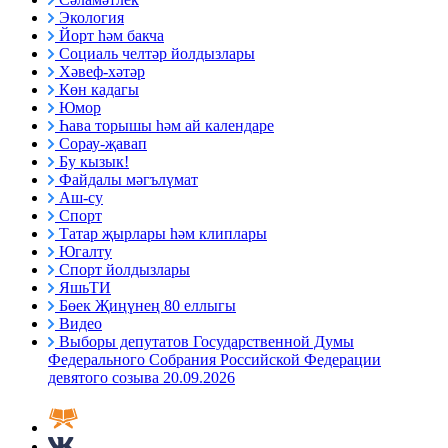
Экология
Йорт һәм бакча
Социаль челтәр йолдызлары
Хәвеф-хәтәр
Көн кадагы
Юмор
Һава торышы һәм ай календаре
Сорау-җавап
Бу кызык!
Файдалы мәгълүмат
Аш-су
Спорт
Татар җырлары һәм клиплары
Югалту
Спорт йолдызлары
ЯшьТИ
Бөек Җиңүнең 80 еллыгы
Видео
Выборы депутатов Государственной Думы
Федерального Собрания Российской Федерации
девятого созыва 20.09.2026