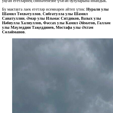
уңган егетләрнең сөннәтебезне үтәгән булуларына инандык.
Бу мактауга лаек егетләр исемнәрен әйтеп үтик:
Нурали улы
Шамил Төхвәтуллов
,
Сибгатулла улы Шамил
Санатуллин
,
Әмәр улы Ильмас Ситдиков, Вазых улы
Нәбиулла Халиуллов, Фәссах улы Камил Әймәтов, Галләм
улы Мәүледдин Тәҗеддинев, Мостафа улы Әхтәм
Сөләйманов
.