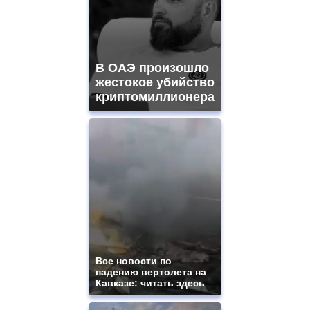
В ОАЭ произошло
жестокое убийство
криптомиллионера
Все новости по
падению вертолета на
Кавказе: читать здесь