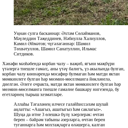
Уңнан сулга басканнар: Әхтәм Сөләйманов,
Мәүледдин Тәҗеддинев, Нәбиулла Халиуллов,
Камил Әймәтов; чүгәләгәннәр: Шамил
Төхвәтуллов, Шамил Санатуллин, Ильмас
Ситдиков.
Хәнәфи мәзһәбендә корбан чалу – ваҗиб, ягъни мәҗбүри
үтәлергә тиешле гамәл;, аны үтәү балигъ, үз акылында булган,
корбан чалу көннәрендә мосафир булмаган һәм матди яктан
мөмкинлеге булган һәр мөэмин-мөселманга йөкләнелә,
диелгән. Әлеге очракта, матди яктан мөмкинлеге булган һәр
мөэмин-мөселманга тиешле гамәлне башкару нигезендә, бу
егетләрнең тырыш хезмәтләре.
Аллаһы Тәгаләнең илчесе галәйһиссәләм шулай
аңлатты: «Ашагыз, ашатыгыз һәм саклагыз».
Шуңа да итне 3 өлешкә бүлү хәерлерәк: өчтән
берен – бәйрәм табыны әзерләргә, өчтән берен
туганнарга һәм мохтаҗларга өләшергә, калган