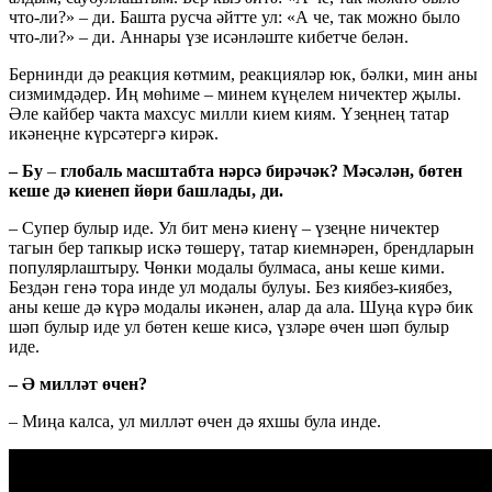
что-ли?» – ди. Башта русча әйтте ул: «А че, так можно было
что-ли?» – ди. Аннары үзе исәнләште кибетче белән.
Бернинди дә реакция көтмим, реакцияләр юк, бәлки, мин аны
сизмимдәдер. Иң мөһиме – минем күңелем ничектер җылы.
Әле кайбер чакта махсус милли кием киям. Үзеңнең татар
икәнеңне күрсәтергә кирәк.
– Бу
–
глобаль масштабта нәрсә бирәчәк? Мәсәлән, бөтен
кеше дә киенеп йөри башлады, ди.
– Супер булыр иде. Ул бит менә киенү – үзеңне ничектер
тагын бер тапкыр искә төшерү, татар киемнәрен, брендларын
популярлаштыру. Чөнки модалы булмаса, аны кеше кими.
Бездән генә тора инде ул модалы булуы. Без киябез-киябез,
аны кеше дә күрә модалы икәнен, алар да ала. Шуңа күрә бик
шәп булыр иде ул бөтен кеше кисә, үзләре өчен шәп булыр
иде.
– Ә милләт өчен?
– Миңа калса, ул милләт өчен дә яхшы була инде.