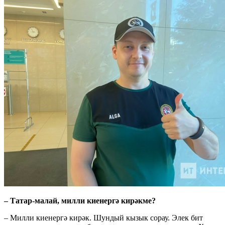
– Татар-малай, милли киенергә кирәкме?
– Милли киенергә кирәк. Шундый кызык сорау. Элек бит