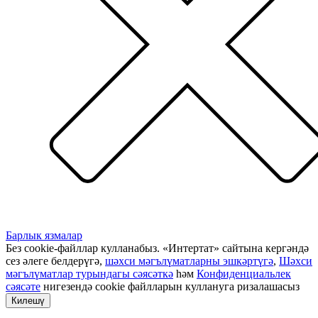
Барлык язмалар
Без cookie-файллар кулланабыз. «Интертат» сайтына кергәндә
сез әлеге белдерүгә,
шәхси мәгълүматларны эшкәртүгә
,
Шәхси
мәгълүматлар турындагы сәясәткә
һәм
Конфиденциальлек
сәясәте
нигезендә cookie файлларын куллануга ризалашасыз
Килешү