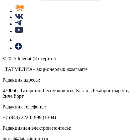
©2025 Intertat (Интертат)
«ТАТМЕДИА» акционерлык җәмгыяте
Редакция адресы:
420066, Татарстан Республикасы, Казан, Декабристлар ур.,
2нче йорт.
Редакция телефоны:
+7 (843) 222-0-999 (1304)
Редакциянең электрон почтасы:
infotat@tatar-inform.ru