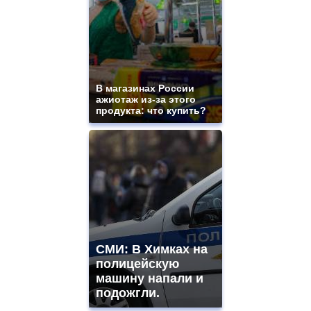
В магазинах России
ажиотаж из-за этого
продукта: что купить?
СМИ: В Химках на
полицейскую
машину напали и
подожгли.