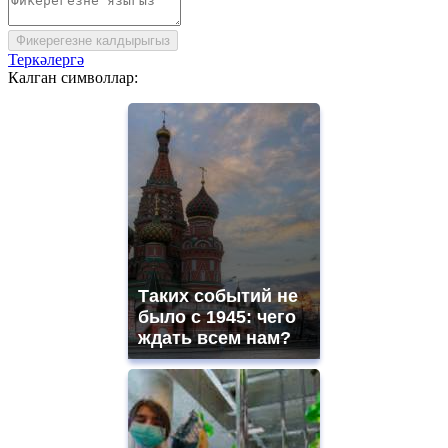
Фикерегезне калдырыгыз
Теркәлергә
Калган символлар:
Таких событий не
было с 1945: чего
ждать всем нам?