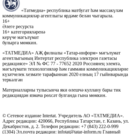
«Татмедиа» республика матбугат һәм массакүләм
коммуникацияләр агентлыгы ярдәме белән чыгарыла.
16+
Әлеге ресурста
16+ категорияләренә
керүче мәгълүмат
булырга мөмкин.
«ТАТМЕДИА» АҖ филиалы «Татар-информ» мәгълүмат
агентлыгының Интертат республика электрон газетасы
редакциясе» ЭЛ № ФС 77 - 77652 2020 Россиянең элемтә,
мәгълүмати технологияләр һәм гаммәви коммуникацияләрне
күзәтчелек хезмәте тарафыннан 2020 елның 17 гыйнварында
теркәлгән
Материалларны тулысынча яки өлешчә куллану бары тик
редакциядән язмача рөхсәт булганда гына мөмкин.
© Сетевое издание Intertat. Учредитель АО «ТАТМЕДИА».
Адрес редакции: 420066, Республика Татарстан, г. Казань, ул.
Декабристов, д. 2. Телефон редакции: +7 (843) 222-0-999
(1304) Эл.почта редакции: infotat@tatar-inform.ru Главный