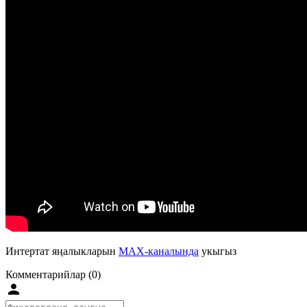
Интертат яңалыкларын
MAX-каналында
укыгыз
Комментарийлар (0)