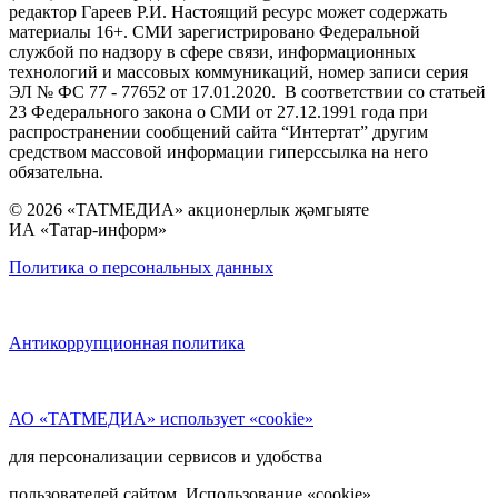
редактор Гареев Р.И. Настоящий ресурс может содержать
материалы 16+. СМИ зарегистрировано Федеральной
службой по надзору в сфере связи, информационных
технологий и массовых коммуникаций, номер записи серия
ЭЛ № ФС 77 - 77652 от 17.01.2020. В соответствии со статьей
23 Федерального закона о СМИ от 27.12.1991 года при
распространении сообщений сайта “Интертат” другим
средством массовой информации гиперссылка на него
обязательна.
© 2026 «ТАТМЕДИА» акционерлык җәмгыяте
ИА «Татар-информ»
Политика о персональных данных
Антикоррупционная политика
АО «ТАТМЕДИА» использует «cookie»
для персонализации сервисов и удобства
пользователей сайтом. Использование «cookie»