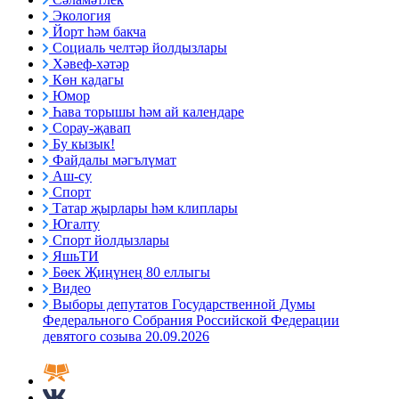
Экология
Йорт һәм бакча
Социаль челтәр йолдызлары
Хәвеф-хәтәр
Көн кадагы
Юмор
Һава торышы һәм ай календаре
Сорау-җавап
Бу кызык!
Файдалы мәгълүмат
Аш-су
Спорт
Татар җырлары һәм клиплары
Югалту
Спорт йолдызлары
ЯшьТИ
Бөек Җиңүнең 80 еллыгы
Видео
Выборы депутатов Государственной Думы
Федерального Собрания Российской Федерации
девятого созыва 20.09.2026