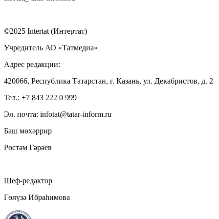
©2025 Intertat (Интертат)
Учредитель АО «Татмедиа»
Адрес редакции:
420066, Республика Татарстан, г. Казань, ул. Декабристов, д. 2
Тел.: +7 843 222 0 999
Эл. почта: infotat@tatar-inform.ru
Баш мөхәррир
Рөстәм Гәрәев
Шеф-редактор
Гөлүзә Ибраһимова