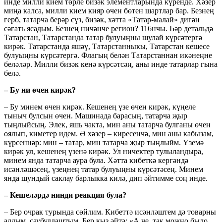
инде милли кием төрле бизәк элементларында күренде. Хәзер
миңа калса, милли кием кияр өчен бөтен шартлар бар. Безнең
герб, татарча берәр сүз, бизәк, хәтта «Татар-малай» дигән
сәгать ясадым. Безнең ничәнче регион? 116нчы. Һәр детальдә
Татарстан, Татарстанда татар булуыңны шулай күрсәтергә
кирәк. Татарстанда яшәү, Татарстанныкы, Татарстан кешесе
булуыңны күрсәтергә. Флагың белән Татарстаннан икәнеңне
беләләр. Милли бизәк кенә күрсәтсәң, аны инде татарлар гына
белә.
– Бу ни өчен кирәк?
– Бу минем өчен кирәк. Кешенең үзе өчен кирәк, күңеле
тыныч булсын өчен. Машинада барасың, татарча җыр
тыңлыйсың. Элек, яшь чакта, мин аны татарча булганы өчен
оялып, киметер идем. Ә хәзер – киресенчә, мин аны кабызам,
күрсеннәр: мин – татар, мин татарча җыр тыңлыйм. Үземә
кирәк ул, кешенең үзенә кирәк. Ул ничектер тулыландыра,
минем янда татарча аура була. Хәтта кибеткә кергәндә
исәнләшәсең, үзеңнең татар булуыңны күрсәтәсең. Минем
янда шундый саклау барлыкка килә, дип әйтимме соң инде.
– Кешеләрдә нинди реакция була?
– Бер очрак турында сөйлим. Кибеттә исәнләштем дә товарны
алдым, саубуллаштым. Бер кыз әйтә: «А че, так можно было