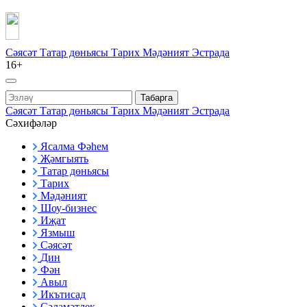
Сәясәт
Татар дөньясы
Тарих
Мәдәният
Эстрада
16+
Табарга
Сәясәт
Татар дөньясы
Тарих
Мәдәният
Эстрада
Сәхифәләр
Ясалма Фәһем
Җәмгыять
Татар дөньясы
Тарих
Мәдәният
Шоу-бизнес
Иҗат
Язмыш
Сәясәт
Дин
Фән
Авыл
Икътисад
Сәламәтлек