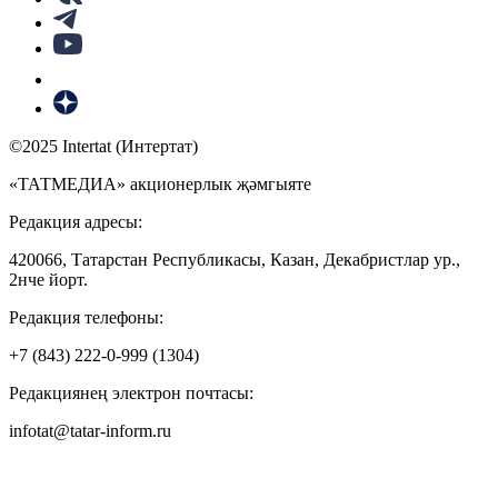
©2025 Intertat (Интертат)
«ТАТМЕДИА» акционерлык җәмгыяте
Редакция адресы:
420066, Татарстан Республикасы, Казан, Декабристлар ур.,
2нче йорт.
Редакция телефоны:
+7 (843) 222-0-999 (1304)
Редакциянең электрон почтасы:
infotat@tatar-inform.ru