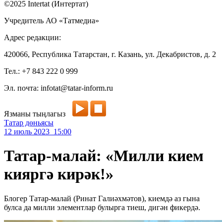
©2025 Intertat (Интертат)
Учредитель АО «Татмедиа»
Адрес редакции:
420066, Республика Татарстан, г. Казань, ул. Декабристов, д. 2
Тел.: +7 843 222 0 999
Эл. почта: infotat@tatar-inform.ru
Язманы тыңлагыз
Татар дөньясы
12 июль 2023 15:00
Татар-малай: «Милли кием
кияргә кирәк!»
Блогер Татар-малай (Ринат Галиәхмәтов), киемдә аз гына
булса да милли элементлар булырга тиеш, дигән фикердә.