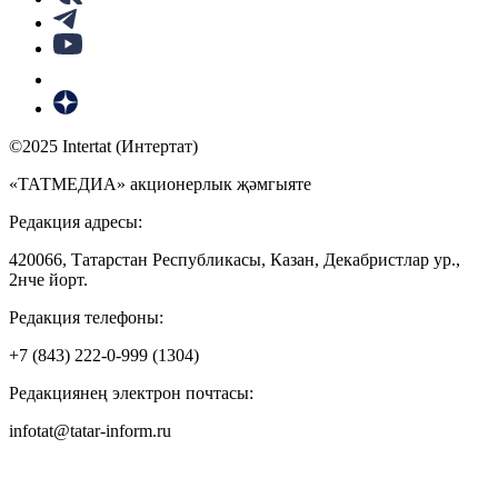
©2025 Intertat (Интертат)
«ТАТМЕДИА» акционерлык җәмгыяте
Редакция адресы:
420066, Татарстан Республикасы, Казан, Декабристлар ур.,
2нче йорт.
Редакция телефоны:
+7 (843) 222-0-999 (1304)
Редакциянең электрон почтасы:
infotat@tatar-inform.ru