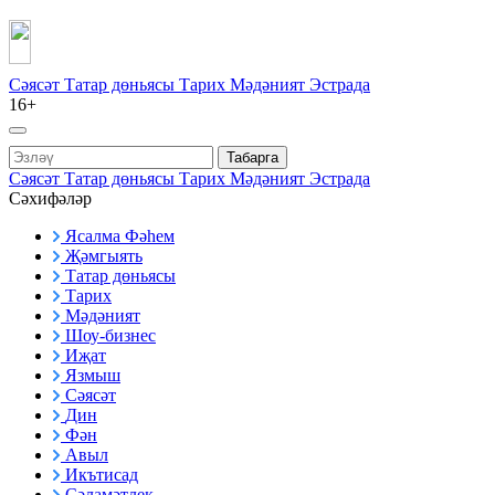
Сәясәт
Татар дөньясы
Тарих
Мәдәният
Эстрада
16+
Табарга
Сәясәт
Татар дөньясы
Тарих
Мәдәният
Эстрада
Сәхифәләр
Ясалма Фәһем
Җәмгыять
Татар дөньясы
Тарих
Мәдәният
Шоу-бизнес
Иҗат
Язмыш
Сәясәт
Дин
Фән
Авыл
Икътисад
Сәламәтлек