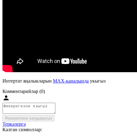
Интертат яңалыкларын
MAX-каналында
укыгыз
Комментарийлар (0)
Фикерегезне калдырыгыз
Теркәлергә
Калган символлар: