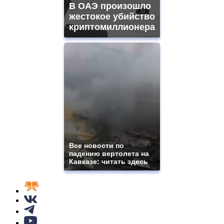
В ОАЭ произошло
жестокое убийство
криптомиллионера
Все новости по
падению вертолета на
Кавказе: читать здесь