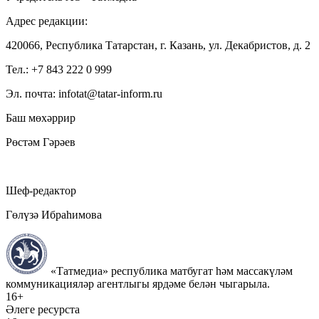
Адрес редакции:
420066, Республика Татарстан, г. Казань, ул. Декабристов, д. 2
Тел.: +7 843 222 0 999
Эл. почта: infotat@tatar-inform.ru
Баш мөхәррир
Рөстәм Гәрәев
Шеф-редактор
Гөлүзә Ибраһимова
«Татмедиа» республика матбугат һәм массакүләм
коммуникацияләр агентлыгы ярдәме белән чыгарыла.
16+
Әлеге ресурста