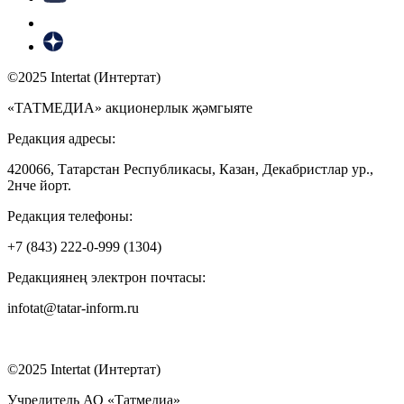
©2025 Intertat (Интертат)
«ТАТМЕДИА» акционерлык җәмгыяте
Редакция адресы:
420066, Татарстан Республикасы, Казан, Декабристлар ур.,
2нче йорт.
Редакция телефоны:
+7 (843) 222-0-999 (1304)
Редакциянең электрон почтасы:
infotat@tatar-inform.ru
©2025 Intertat (Интертат)
Учредитель АО «Татмедиа»