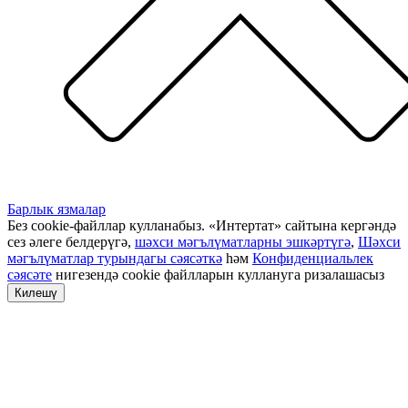
Барлык язмалар
Без cookie-файллар кулланабыз. «Интертат» сайтына кергәндә
сез әлеге белдерүгә,
шәхси мәгълүматларны эшкәртүгә
,
Шәхси
мәгълүматлар турындагы сәясәткә
һәм
Конфиденциальлек
сәясәте
нигезендә cookie файлларын куллануга ризалашасыз
Килешү