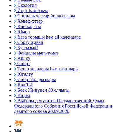
Экология
Йорт һәм бакча
Социаль челтәр йолдызлары
Хәвеф-хәтәр
Көн кадагы
Юмор
Һава торышы һәм ай календаре
Сорау-җавап
Бу кызык!
Файдалы мәгълүмат
Аш-су
Спорт
Татар җырлары һәм клиплары
Югалту
Спорт йолдызлары
ЯшьТИ
Бөек Җиңүнең 80 еллыгы
Видео
Выборы депутатов Государственной Думы
Федерального Собрания Российской Федерации
девятого созыва 20.09.2026