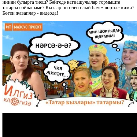
нинди булырга тиеш? Бәйгедә катнашучылар тормышта
татарча сөйләшәме? Кызлар ни өчен елый һәм «шорты» кими?
Бөтен җаваплар - видеода!