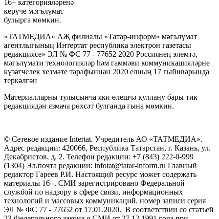
16+ категорияләренә
керүче мәгълүмат
булырга мөмкин.
«ТАТМЕДИА» АҖ филиалы «Татар-информ» мәгълүмат
агентлыгының Интертат республика электрон газетасы
редакциясе» ЭЛ № ФС 77 - 77652 2020 Россиянең элемтә,
мәгълүмати технологияләр һәм гаммәви коммуникацияләрне
күзәтчелек хезмәте тарафыннан 2020 елның 17 гыйнварында
теркәлгән
Материалларны тулысынча яки өлешчә куллану бары тик
редакциядән язмача рөхсәт булганда гына мөмкин.
© Сетевое издание Intertat. Учредитель АО «ТАТМЕДИА».
Адрес редакции: 420066, Республика Татарстан, г. Казань, ул.
Декабристов, д. 2. Телефон редакции: +7 (843) 222-0-999
(1304) Эл.почта редакции: infotat@tatar-inform.ru Главный
редактор Гареев Р.И. Настоящий ресурс может содержать
материалы 16+. СМИ зарегистрировано Федеральной
службой по надзору в сфере связи, информационных
технологий и массовых коммуникаций, номер записи серия
ЭЛ № ФС 77 - 77652 от 17.01.2020. В соответствии со статьей
23 Федерального закона о СМИ от 27.12.1991 года при