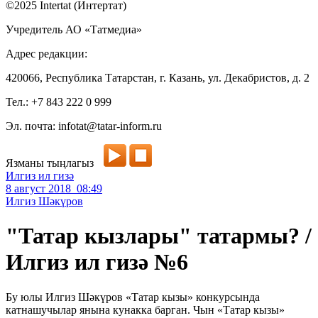
©2025 Intertat (Интертат)
Учредитель АО «Татмедиа»
Адрес редакции:
420066, Республика Татарстан, г. Казань, ул. Декабристов, д. 2
Тел.: +7 843 222 0 999
Эл. почта: infotat@tatar-inform.ru
Язманы тыңлагыз
Илгиз ил гизә
8 август 2018 08:49
Илгиз Шәкүров
"Татар кызлары" татармы? /
Илгиз ил гизә №6
Бу юлы Илгиз Шәкүров «Татар кызы» конкурсында
катнашучылар янына кунакка барган. Чын «Татар кызы»