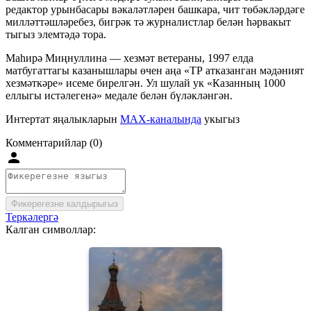
редактор урынбасары вәкаләтләрен башкара, чит төбәкләрдәге
милләттәшләребез, бигрәк тә журналистлар белән һәрвакыт
тыгыз элемтәдә тора.
Маһирә Миңнуллина — хезмәт ветераны, 1997 елда
матбугаттагы казанышлары өчен аңа «ТР атказанган мәдәният
хезмәткәре» исеме бирелгән. Ул шулай ук «Казанның 1000
еллыгы истәлегенә» медале белән бүләкләнгән.
Интертат яңалыкларын
MAX-каналында
укыгыз
Комментарийлар (0)
Фикерегезне калдырыгыз
Теркәлергә
Калган символлар: