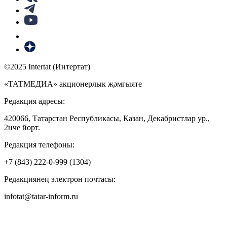
©2025 Intertat (Интертат)
«ТАТМЕДИА» акционерлык җәмгыяте
Редакция адресы:
420066, Татарстан Республикасы, Казан, Декабристлар ур.,
2нче йорт.
Редакция телефоны:
+7 (843) 222-0-999 (1304)
Редакциянең электрон почтасы:
infotat@tatar-inform.ru