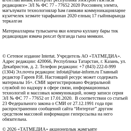
редакциясе» ЭЛ № ФС 77 - 77652 2020 Россиянең элемтә,
мәгълүмати технологияләр һәм гаммәви коммуникацияләрне
күзәтчелек хезмәте тарафыннан 2020 елның 17 гыйнварында
теркәлгән
Материалларны тулысынча яки өлешчә куллану бары тик
редакциядән язмача рөхсәт булганда гына мөмкин.
© Сетевое издание Intertat. Учредитель АО «ТАТМЕДИА».
Адрес редакции: 420066, Республика Татарстан, г. Казань, ул.
Декабристов, д. 2. Телефон редакции: +7 (843) 222-0-999
(1304) Эл.почта редакции: infotat@tatar-inform.ru Главный
редактор Гареев Р.И. Настоящий ресурс может содержать
материалы 16+. СМИ зарегистрировано Федеральной
службой по надзору в сфере связи, информационных
технологий и массовых коммуникаций, номер записи серия
ЭЛ № ФС 77 - 77652 от 17.01.2020. В соответствии со статьей
23 Федерального закона о СМИ от 27.12.1991 года при
распространении сообщений сайта “Интертат” другим
средством массовой информации гиперссылка на него
обязательна.
© 2026 «ТАТМЕДИА» акционерлык җәмгыяте