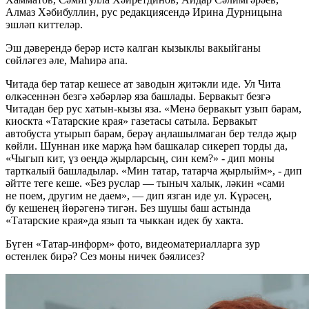
Алмаз Хәбибуллин, рус редакциясендә Ирина Дурницына
эшләп киттеләр.
Эш дәверендә берәр истә калган кызыклы вакыйганы
сөйләгез әле, Маһирә апа.
Читада бер татар кешесе ат заводын җитәкли иде. Ул Чита
өлкәсеннән безгә хәбәрләр яза башлады. Бервакыт безгә
Читадан бер рус хатын-кызы яза. «Менә бервакыт узып барам,
киоскта «Татарские края» газетасы сатыла. Бервакыт
автобуста утырып барам, берәү аңлашылмаган бер телдә җыр
көйли. Шуннан ике марҗа һәм башкалар сикереп торды да,
«Чыгып кит, үз өеңдә җырларсың, син кем?» - дип моны
тарткалый башладылар. «Мин татар, татарча җырлыйм», - дип
әйтте теге кеше. «Без руслар — тыныч халык, ләкин «сами
не поем, другим не даем», — дип язган иде ул. Күрәсең,
бу кешенең йөрәгенә тигән. Без шушы баш астында
«Татарские края»да язып та чыккан идек бу хакта.
Бүген «Татар-информ» фото, видеоматериалларга зур
өстенлек бирә? Сез моны ничек бәялисез?