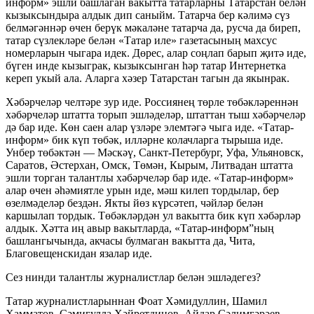
информ» эшли башлаган вакытта татарларны Татарстан белән
кызыксындыра алдык дип саныйм. Татарча бер кәлимә сүз
белмәгәннәр өчен берүк мәкаләне татарча да, русча да биреп,
татар сүзлекләре белән «Татар иле» газетасының махсус
номерларын чыгара идек. Дөрес, алар соңлап барып җитә иде,
бүген инде кызыграк, кызыксынган һәр татар Интернетка
кереп укый ала. Аларга хәзер Татарстан тагын да якынрак.
Хәбәрчеләр челтәре зур иде. Россиянең төрле төбәкләреннән
хәбәрчеләр штатта торып эшләделәр, штаттан тыш хәбәрчеләр
дә бар иде. Көн саен алар үзләре элемтәгә чыга иде. «Татар-
информ» бик күп төбәк, илләрне колачларга тырыша иде.
Унбер төбәктән — Мәскәү, Санкт-Петербург, Уфа, Ульяновск,
Саратов, Әстерхан, Омск, Төмән, Кырым, Литвадан штатта
эшли торган талантлы хәбәрчеләр бар иде. «Татар-информ»
алар өчен әһәмиятле урын иде, мәш килеп тордылар, бер
өзелмәделәр бездән. Якты йөз күрсәтеп, чәйләр белән
каршылап тордык. Төбәкләрдән ул вакытта бик күп хәбәрләр
алдык. Хәтта иң авыр вакытларда, «Татар-информ”ның
башлангычында, акчасы булмаган вакытта да, Чита,
Благовещенскидан язалар иде.
Сез нинди талантлы журналистлар белән эшләдегез?
Татар журналистларыннан Фоат Хәмидуллин, Шамил
Хамматов, Сәмигулла Хәйретдинов, Айдар Сәлимгәрәев,