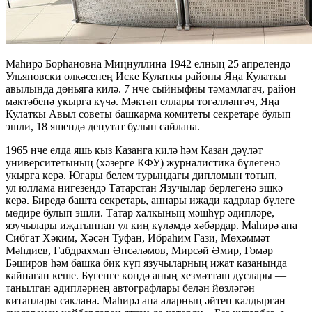
Маһирә Борһановна Миңнуллина 1942 елның 25 апрелендә
Ульяновски өлкәсенең Иске Кулаткы районы Яңа Кулаткы
авылында дөньяга килә. 7 нче сыйныфны тәмамлагач, район
мәктәбенә укырга күчә. Мәктәп еллары төгәлләнгәч, Яңа
Кулаткы Авыл советы башкарма комитеты секретаре булып
эшли, 18 яшендә депутат булып сайлана.
1965 нче елда яшь кыз Казанга килә һәм Казан дәүләт
университетының (хәзерге КФУ) журналистика бүлегенә
укырга керә. Югары белем турындагы дипломын тотып,
ул юллама нигезендә Татарстан Язучылар берлегенә эшкә
керә. Биредә башта секретарь, аннары иҗади кадрлар бүлеге
мөдире булып эшли. Татар халкының мәшһүр әдипләре,
язучылары иҗатыннан ул киң күләмдә хәбәрдар. Маһирә апа
Сибгат Хәким, Хәсән Туфан, Ибраһим Гази, Мөхәммәт
Мәһдиев, Габдрахман Әпсәләмов, Мирсәй Әмир, Гомәр
Бәширов һәм башка бик күп язучыларның иҗат казанында
кайнаган кеше. Бүгенге көндә аның хезмәттәш дуслары —
танылган әдипләрнең автографлары белән йөзләгән
китаплары саклана. Маһирә апа аларның әйтеп калдырган