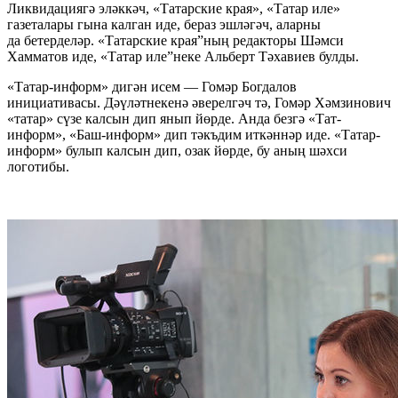
Ликвидациягә эләккәч, «Татарские края», «Татар иле»
газеталары гына калган иде, бераз эшләгәч, аларны
да бетерделәр. «Татарские края”ның редакторы Шәмси
Хамматов иде, «Татар иле”неке Альберт Тәхавиев булды.
«Татар-информ» дигән исем — Гомәр Богдалов
инициативасы. Дәүләтнекенә әверелгәч тә, Гомәр Хәмзинович
«татар» сүзе калсын дип янып йөрде. Анда безгә «Тат-
информ», «Баш-информ» дип тәкъдим иткәннәр иде. «Татар-
информ» булып калсын дип, озак йөрде, бу аның шәхси
логотибы.