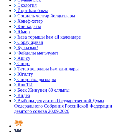
Экология
Йорт һәм бакча
Социаль челтәр йолдызлары
Хәвеф-хәтәр
Көн кадагы
Юмор
Һава торышы һәм ай календаре
Сорау-җавап
Бу кызык!
Файдалы мәгълүмат
Аш-су
Спорт
Татар җырлары һәм клиплары
Югалту
Спорт йолдызлары
ЯшьТИ
Бөек Җиңүнең 80 еллыгы
Видео
Выборы депутатов Государственной Думы
Федерального Собрания Российской Федерации
девятого созыва 20.09.2026