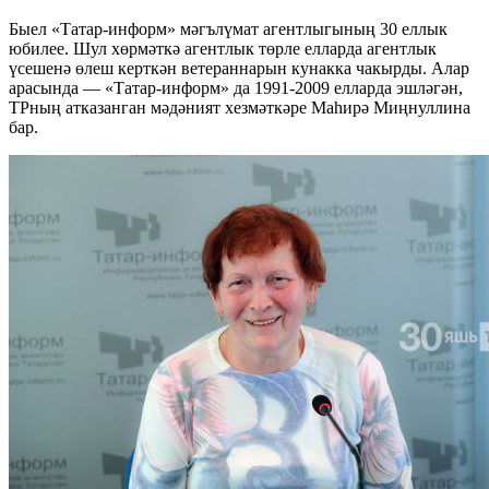
Быел «Татар-информ» мәгълүмат агентлыгының 30 еллык
юбилее. Шул хөрмәткә агентлык төрле елларда агентлык
үсешенә өлеш керткән ветераннарын кунакка чакырды. Алар
арасында — «Татар-информ» да 1991-2009 елларда эшләгән,
ТРның атказанган мәдәният хезмәткәре Маһирә Миңнуллина
бар.