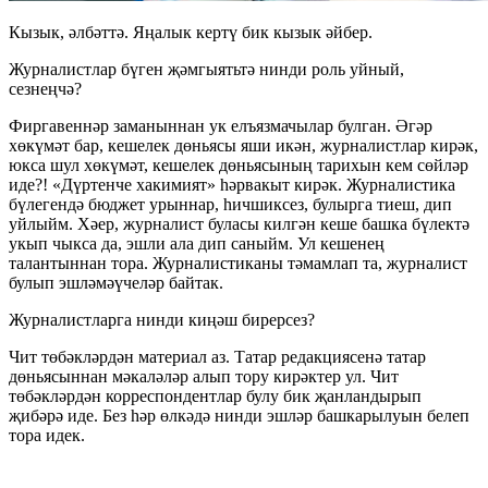
Кызык, әлбәттә. Яңалык кертү бик кызык әйбер.
Журналистлар бүген җәмгыятьтә нинди роль уйный,
сезнеңчә?
Фиргавеннәр заманыннан ук елъязмачылар булган. Әгәр
хөкүмәт бар, кешелек дөньясы яши икән, журналистлар кирәк,
юкса шул хөкүмәт, кешелек дөньясының тарихын кем сөйләр
иде?! «Дүртенче хакимият» һәрвакыт кирәк. Журналистика
бүлегендә бюджет урыннар, һичшиксез, булырга тиеш, дип
уйлыйм. Хәер, журналист буласы килгән кеше башка бүлектә
укып чыкса да, эшли ала дип саныйм. Ул кешенең
талантыннан тора. Журналистиканы тәмамлап та, журналист
булып эшләмәүчеләр байтак.
Журналистларга нинди киңәш бирерсез?
Чит төбәкләрдән материал аз. Татар редакциясенә татар
дөньясыннан мәкаләләр алып тору кирәктер ул. Чит
төбәкләрдән корреспондентлар булу бик җанландырып
җибәрә иде. Без һәр өлкәдә нинди эшләр башкарылуын белеп
тора идек.