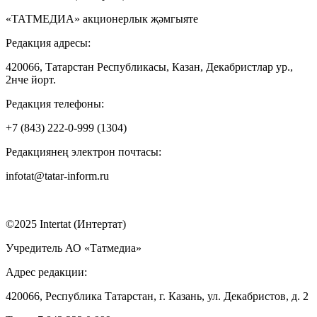
«ТАТМЕДИА» акционерлык җәмгыяте
Редакция адресы:
420066, Татарстан Республикасы, Казан, Декабристлар ур.,
2нче йорт.
Редакция телефоны:
+7 (843) 222-0-999 (1304)
Редакциянең электрон почтасы:
infotat@tatar-inform.ru
©2025 Intertat (Интертат)
Учредитель АО «Татмедиа»
Адрес редакции:
420066, Республика Татарстан, г. Казань, ул. Декабристов, д. 2