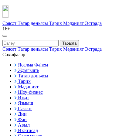
Сәясәт
Татар дөньясы
Тарих
Мәдәният
Эстрада
16+
Табарга
Сәясәт
Татар дөньясы
Тарих
Мәдәният
Эстрада
Сәхифәләр
Ясалма Фәһем
Җәмгыять
Татар дөньясы
Тарих
Мәдәният
Шоу-бизнес
Иҗат
Язмыш
Сәясәт
Дин
Фән
Авыл
Икътисад
Сәламәтлек