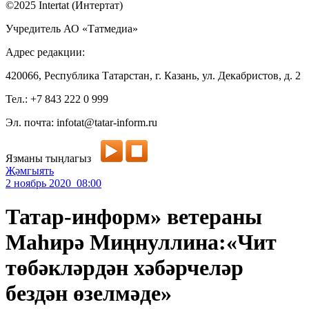
©2025 Intertat (Интертат)
Учредитель АО «Татмедиа»
Адрес редакции:
420066, Республика Татарстан, г. Казань, ул. Декабристов, д. 2
Тел.: +7 843 222 0 999
Эл. почта: infotat@tatar-inform.ru
Язманы тыңлагыз
Җәмгыять
2 ноябрь 2020 08:00
Татар-информ» ветераны
Маһирә Миңнуллина:«Чит
төбәкләрдән хәбәрчеләр
бездән өзелмәде»