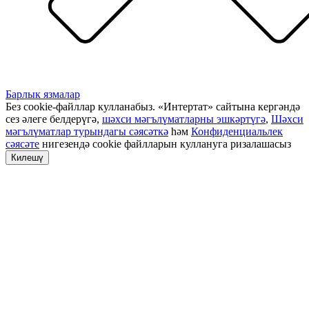
Барлык язмалар
Без cookie-файллар кулланабыз. «Интертат» сайтына кергәндә
сез әлеге белдерүгә,
шәхси мәгълүматларны эшкәртүгә
,
Шәхси
мәгълүматлар турындагы сәясәткә
һәм
Конфиденциальлек
сәясәте
нигезендә cookie файлларын куллануга ризалашасыз
Килешү