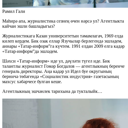
Рамил Гали
Маһирә апа, журналистика сезнең өчен нәрсә ул? Агентлыкта
кайчан эшли башладыгыз?
Журналистикага Казан университетын тәмамлагач, 1969 елда
килеп кердем. Бик озак еллар Язучылар берлегендә эшләдем,
аннары «Татар-информ”га күчтем. 1991 елдан 2009 елга кадәр
«Татар-информ”да эшләдем.
Шәхси «Татар-информ» иде ул, дәүләти түгел иде. Бик
талантлы журналист Гомәр Богдалов — агентлыкның беренче
генераль директоры. Аңа кадәр ул Идел буе округының
берничә төбәгендә «Социалистик индустрия» газетасының
махсус хәбәрчесе булган кеше.
Агентлыкның эшчәнлек тарихына да тукталыйк…