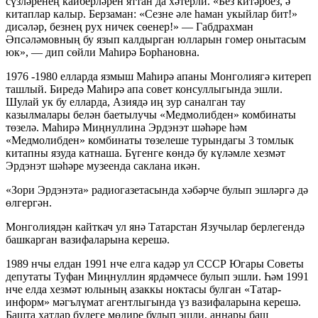
сүзләренең кайберләрен яттан да хәтерли. «Без китәрбез, ә
китаплар калыр. Берзаман: «Сезне әле һаман укыйлар бит!»
дисәләр, безнең рух ничек сөенер!» — Габдрахман
Әпсәләмовның бу язып калдырган юлларын гомер онытасым
юк», — дип сөйли Маһирә Борһановна.
1976 -1980 елларда язмыш Маһирә апаны Монголиягә китереп
ташлый. Биредә Маһирә апа совет консуллыгында эшли.
Шулай ук бу елларда, Азиядә иң зур саналган тау
казылмалары белән баетылучы «Медмолибден» комбинаты
төзелә. Маһирә Миңнуллина Эрдэнэт шәһәре һәм
«Медмолибден» комбинаты төзелеше турындагы 3 томлык
китапны язуда катнаша. Бүгенге көндә бу күләмле хезмәт
Эрдэнэт шәһәре музеенда саклана икән.
«Зори Эрдэнэта» радиогазетасында хәбәрче булып эшләргә дә
өлгергән.
Монголиядән кайткач ул янә Татарстан Язучылар берлегендә
башкарган вазифаларына керешә.
1989 нчы елдан 1991 нче елга кадәр ул СССР Югары Советы
депутаты Туфан Миңнуллин ярдәмчесе булып эшли. Һәм 1991
нче елда хезмәт юлының азаккы ноктасы булган «Татар-
информ» мәгълүмат агентлыгында үз вазифаларына керешә.
Башта хатлар бүлеге мөдире булып эшли, аннары баш