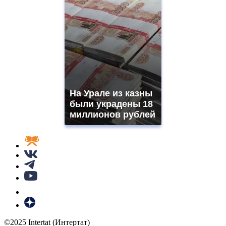
На Урале из казны
были украдены 18
миллионов рублей
©2025 Intertat (Интертат)