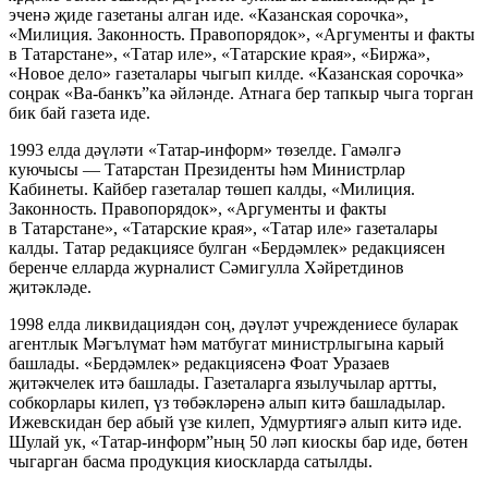
эченә җиде газетаны алган иде. «Казанская сорочка»,
«Милиция. Законность. Правопорядок», «Аргументы и факты
в Татарстане», «Татар иле», «Татарские края», «Биржа»,
«Новое дело» газеталары чыгып килде. «Казанская сорочка»
соңрак «Ва-банкъ”ка әйләнде. Атнага бер тапкыр чыга торган
бик бай газета иде.
1993 елда дәүләти «Татар-информ» төзелде. Гамәлгә
куючысы — Татарстан Президенты һәм Министрлар
Кабинеты. Кайбер газеталар төшеп калды, «Милиция.
Законность. Правопорядок», «Аргументы и факты
в Татарстане», «Татарские края», «Татар иле» газеталары
калды. Татар редакциясе булган «Бердәмлек» редакциясен
беренче елларда журналист Сәмигулла Хәйретдинов
җитәкләде.
1998 елда ликвидациядән соң, дәүләт учреждениесе буларак
агентлык Мәгълүмат һәм матбугат министрлыгына карый
башлады. «Бердәмлек» редакциясенә Фоат Уразаев
җитәкчелек итә башлады. Газеталарга язылучылар артты,
собкорлары килеп, үз төбәкләренә алып китә башладылар.
Ижевскидан бер абый үзе килеп, Удмуртиягә алып китә иде.
Шулай ук, «Татар-информ”ның 50 ләп киоскы бар иде, бөтен
чыгарган басма продукция киоскларда сатылды.