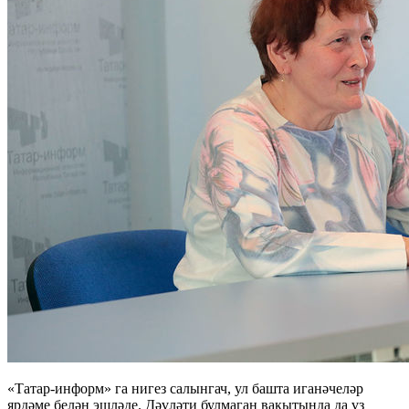
«Татар-информ» га нигез салынгач, ул башта иганәчеләр
ярдәме белән эшләде. Дәүләти булмаган вакытында да үз