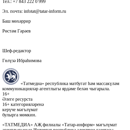
Тел.: +7 843 222 0 999
Эл. почта: infotat@tatar-inform.ru
Баш мөхәррир
Рөстәм Гәрәев
Шеф-редактор
Гөлүзә Ибраһимова
«Татмедиа» республика матбугат һәм массакүләм
коммуникацияләр агентлыгы ярдәме белән чыгарыла.
16+
Әлеге ресурста
16+ категорияләренә
керүче мәгълүмат
булырга мөмкин.
«ТАТМЕДИА» АҖ филиалы «Татар-информ» мәгълүмат
агентлыгының Интертат республика электрон газетасы