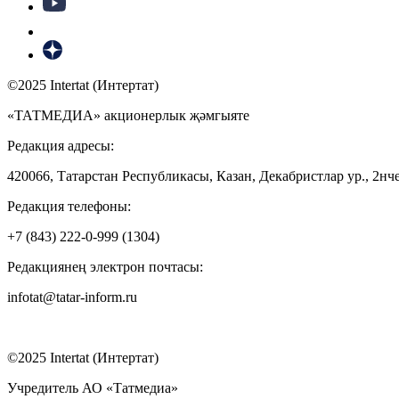
©2025 Intertat (Интертат)
«ТАТМЕДИА» акционерлык җәмгыяте
Редакция адресы:
420066, Татарстан Республикасы, Казан, Декабристлар ур., 2нче
Редакция телефоны:
+7 (843) 222-0-999 (1304)
Редакциянең электрон почтасы:
infotat@tatar-inform.ru
©2025 Intertat (Интертат)
Учредитель АО «Татмедиа»