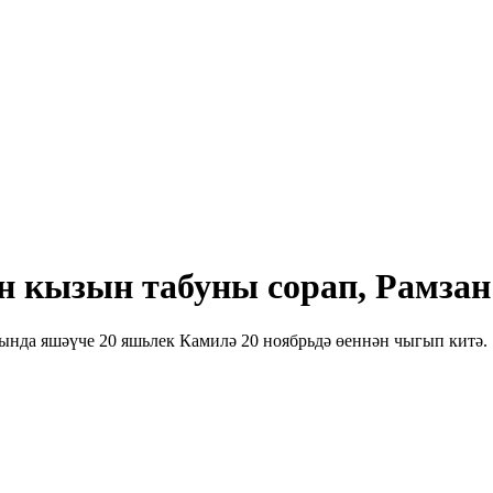
н кызын табуны сорап, Рамза
нда яшәүче 20 яшьлек Камилә 20 ноябрьдә өеннән чыгып китә.