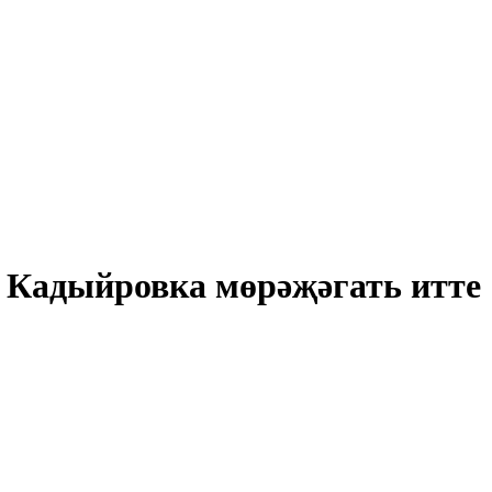
н Кадыйровка мөрәҗәгать итте