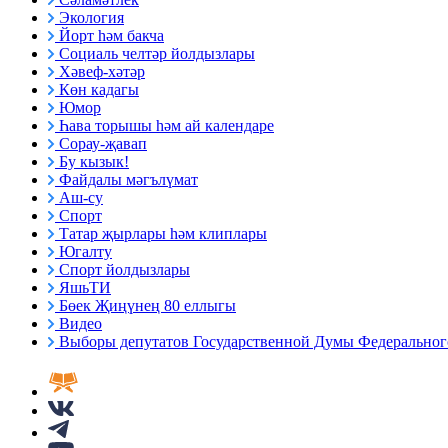
Экология
Йорт һәм бакча
Социаль челтәр йолдызлары
Хәвеф-хәтәр
Көн кадагы
Юмор
Һава торышы һәм ай календаре
Сорау-җавап
Бу кызык!
Файдалы мәгълүмат
Аш-су
Спорт
Татар җырлары һәм клиплары
Югалту
Спорт йолдызлары
ЯшьТИ
Бөек Җиңүнең 80 еллыгы
Видео
Выборы депутатов Государственной Думы Федерального