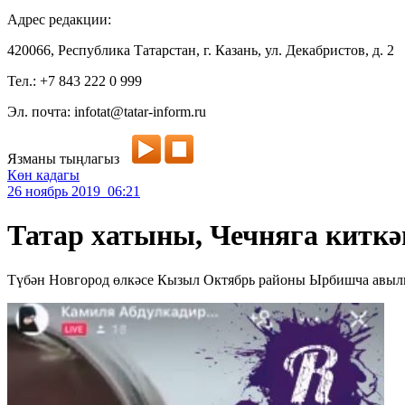
Адрес редакции:
420066, Республика Татарстан, г. Казань, ул. Декабристов, д. 2
Тел.: +7 843 222 0 999
Эл. почта: infotat@tatar-inform.ru
Язманы тыңлагыз
Көн кадагы
26 ноябрь 2019 06:21
Татар хатыны, Чечняга киткә
Түбән Новгород өлкәсе Кызыл Октябрь районы Ырбишча авылы