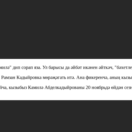
ә" дип сорап яза. Ул барысы да әйбәт икәнен әйткәч, "бәхетле 
 Рамзан Кадыйровка мөрәҗәгать итә. Ана фикеренчә, аның кызы
ыйча, кызыбыз Камилә Абделкадыйрованы 20 ноябрьдә өйдән сез