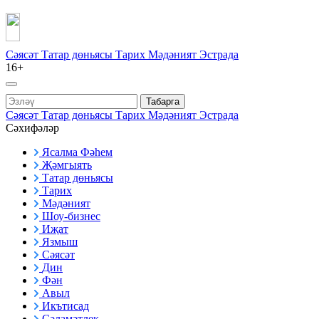
Сәясәт
Татар дөньясы
Тарих
Мәдәният
Эстрада
16+
Табарга
Сәясәт
Татар дөньясы
Тарих
Мәдәният
Эстрада
Сәхифәләр
Ясалма Фәһем
Җәмгыять
Татар дөньясы
Тарих
Мәдәният
Шоу-бизнес
Иҗат
Язмыш
Сәясәт
Дин
Фән
Авыл
Икътисад
Сәламәтлек