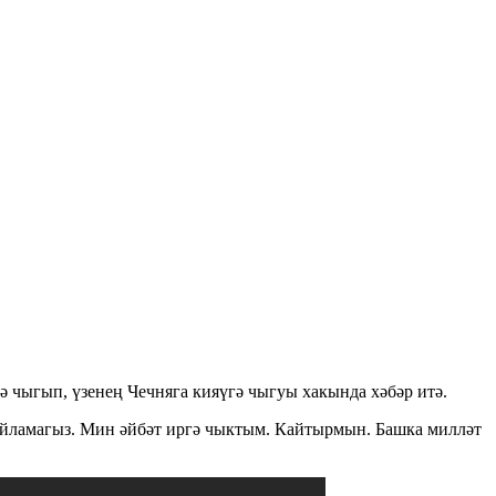
ә чыгып, үзенең Чечняга кияүгә чыгуы хакында хәбәр итә.
 уйламагыз. Мин әйбәт иргә чыктым. Кайтырмын. Башка милләт