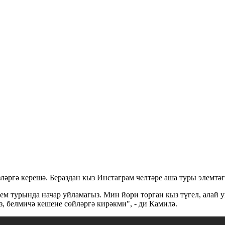
әргә керешә. Бераздан кыз Инстаграм челтәре аша туры элемтәг
ем турында начар уйламагыз. Мин йөри торган кыз түгел, алай
, белмичә кешене сөйләргә кирәкми", - ди Камилә.