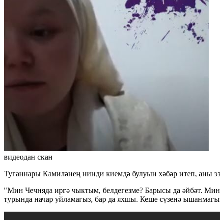
видеодан скан
Туганнары Камиләнең нинди киемдә булуын хәбәр итеп, аны эзл
"Мин Чечняда иргә чыктым, белдегезме? Барысы да әйбәт. Мин
турында начар уйламагыз, бар да яхшы. Кеше сүзенә ышанмагыз