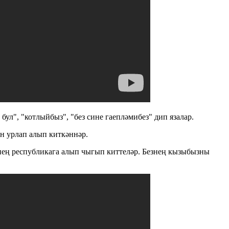
бул", "котлыйбыз", "без сине гаепләмибез" дип язалар.
н урлап алып киткәннәр.
нең республикага алып чыгып киттеләр. Безнең кызыбызны