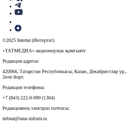
©2025 Intertat (Интертат)
«ТАТМЕДИА» акционерлык җәмгыяте
Редакция адресы:
420066, Татарстан Республикасы, Казан, Декабристлар ур.,
2нче йорт.
Редакция телефоны:
+7 (843) 222-0-999 (1304)
Редакциянең электрон почтасы:
infotat@tatar-inform.ru