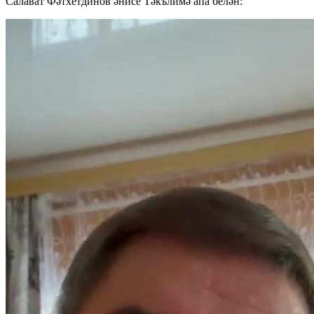
Салават Фәтхетдинов әнисе Тәкълимә апа белән: