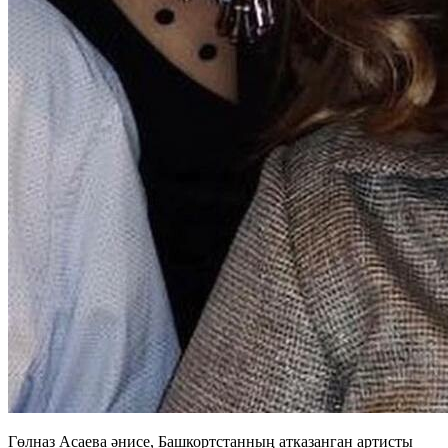
Гөлназ Асаева әнисе, Башкортстанның атказанган артисты