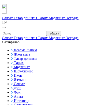
Сәясәт
Татар дөньясы
Тарих
Мәдәният
Эстрада
16+
Табарга
Сәясәт
Татар дөньясы
Тарих
Мәдәният
Эстрада
Сәхифәләр
Ясалма Фәһем
Җәмгыять
Татар дөньясы
Тарих
Мәдәният
Шоу-бизнес
Иҗат
Язмыш
Сәясәт
Дин
Фән
Авыл
Икътисад
Сәламәтлек