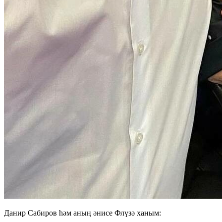
Данир Сабиров һәм аның әнисе Флүзә ханым: