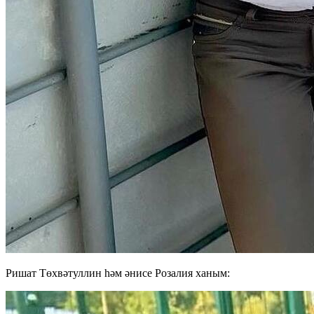
Ришат Төхвәтуллин һәм әнисе Розалия ханым: