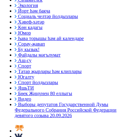
Экология
Йорт һәм бакча
Социаль челтәр йолдызлары
Хәвеф-хәтәр
Көн кадагы
Юмор
Һава торышы һәм ай календаре
Сорау-җавап
Бу кызык!
Файдалы мәгълүмат
Аш-су
Спорт
Татар җырлары һәм клиплары
Югалту
Спорт йолдызлары
ЯшьТИ
Бөек Җиңүнең 80 еллыгы
Видео
Выборы депутатов Государственной Думы
Федерального Собрания Российской Федерации
девятого созыва 20.09.2026