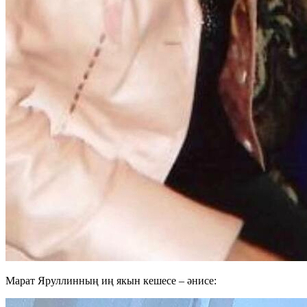
Марат Яруллинның иң якын кешесе – әнисе: