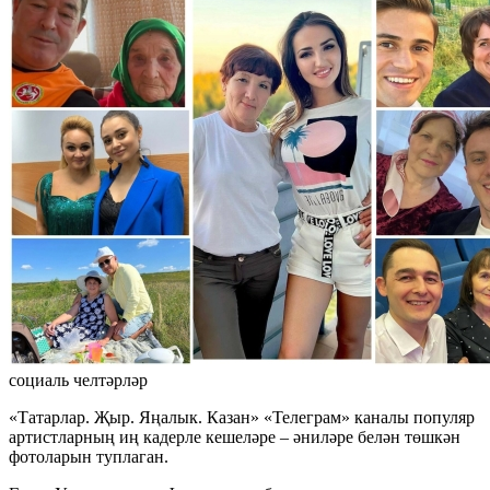
социаль челтәрләр
«Татарлар. Җыр. Яңалык. Казан» «Телеграм» каналы популяр
артистларның иң кадерле кешеләре – әниләре белән төшкән
фотоларын туплаган.