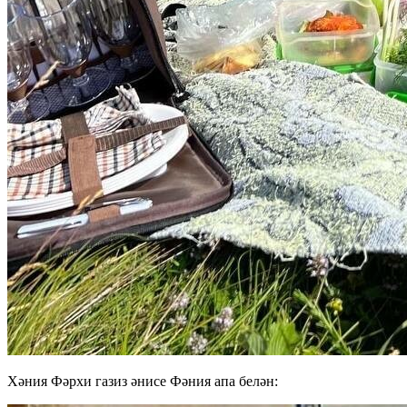
Хәния Фәрхи газиз әнисе Фәния апа белән: