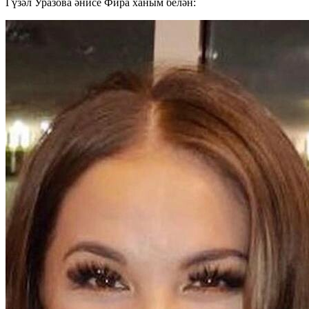
Гүзәл Уразова әнисе Фира ханым белән: