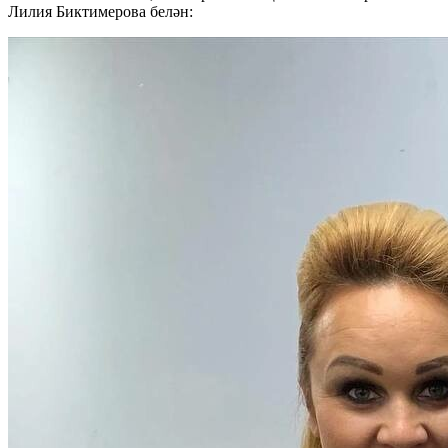
Лилия Биктимерова белән: