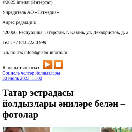
©2025 Intertat (Интертат)
Учредитель АО «Татмедиа»
Адрес редакции:
420066, Республика Татарстан, г. Казань, ул. Декабристов, д. 2
Тел.: +7 843 222 0 999
Эл. почта: infotat@tatar-inform.ru
Язманы тыңлагыз
Социаль челтәр йолдызлары
30 июль 2023 11:00
Татар эстрадасы
йолдызлары әниләре белән –
фотолар