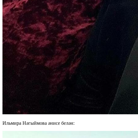
Ильмира Нәгыймова әнисе белән: