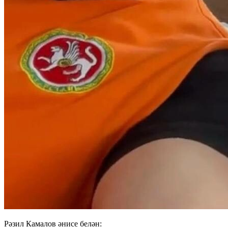
Рәзил Камалов әнисе белән: