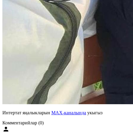
Интертат яңалыкларын
MAX-каналында
укыгыз
Комментарийлар (0)