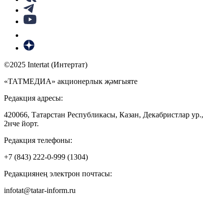
©2025 Intertat (Интертат)
«ТАТМЕДИА» акционерлык җәмгыяте
Редакция адресы:
420066, Татарстан Республикасы, Казан, Декабристлар ур.,
2нче йорт.
Редакция телефоны:
+7 (843) 222-0-999 (1304)
Редакциянең электрон почтасы:
infotat@tatar-inform.ru