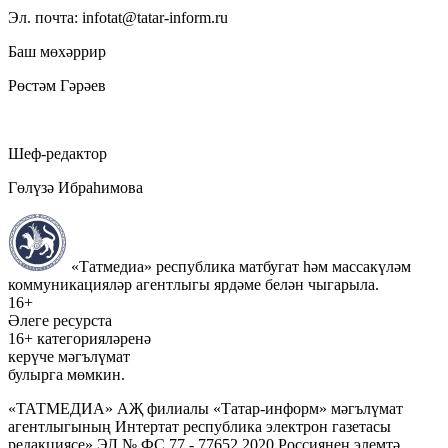
Эл. почта: infotat@tatar-inform.ru
Баш мөхәррир
Рөстәм Гәрәев
Шеф-редактор
Гөлүзә Ибраһимова
«Татмедиа» республика матбугат һәм массакүләм
коммуникацияләр агентлыгы ярдәме белән чыгарыла.
16+
Әлеге ресурста
16+ категорияләренә
керүче мәгълүмат
булырга мөмкин.
«ТАТМЕДИА» АҖ филиалы «Татар-информ» мәгълүмат
агентлыгының Интертат республика электрон газетасы
редакциясе» ЭЛ № ФС 77 - 77652 2020 Россиянең элемтә,