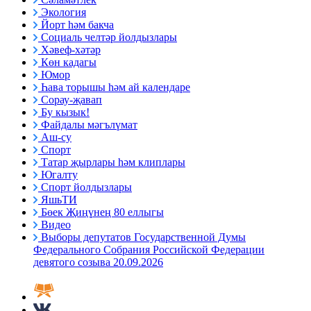
Экология
Йорт һәм бакча
Социаль челтәр йолдызлары
Хәвеф-хәтәр
Көн кадагы
Юмор
Һава торышы һәм ай календаре
Сорау-җавап
Бу кызык!
Файдалы мәгълүмат
Аш-су
Спорт
Татар җырлары һәм клиплары
Югалту
Спорт йолдызлары
ЯшьТИ
Бөек Җиңүнең 80 еллыгы
Видео
Выборы депутатов Государственной Думы
Федерального Собрания Российской Федерации
девятого созыва 20.09.2026