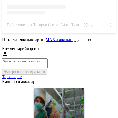
Публикация от Татарча блог🌷 Айгөл Тимер (@aygul_timer_)
Интертат яңалыкларын
MAX-каналында
укыгыз
Комментарийлар (0)
Фикерегезне калдырыгыз
Теркәлергә
Калган символлар: