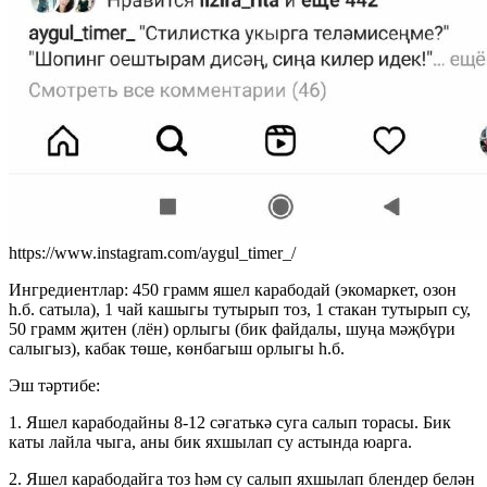
https://www.instagram.com/aygul_timer_/
Ингредиентлар: 450 грамм яшел карабодай (экомаркет, озон
һ.б. сатыла), 1 чай кашыгы тутырып тоз, 1 стакан тутырып су,
50 грамм җитен (лён) орлыгы (бик файдалы, шуңа мәҗбүри
салыгыз), кабак төше, көнбагыш орлыгы һ.б.
Эш тәртибе:
1. Яшел карабодайны 8-12 сәгатькә суга салып торасы. Бик
каты лайла чыга, аны бик яхшылап су астында юарга.
2. Яшел карабодайга тоз һәм су салып яхшылап блендер белән