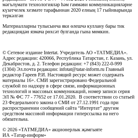
мәгълүмати технологияләр һәм гаммәви коммуникацияләрне
күзәтчелек хезмәте тарафыннан 2020 елның 17 гыйнварында
теркәлгән
Материалларны тулысынча яки өлешчә куллану бары тик
редакциядән язмача рөхсәт булганда гына мөмкин.
© Сетевое издание Intertat. Учредитель АО «ТАТМЕДИА».
Адрес редакции: 420066, Республика Татарстан, г. Казань, ул.
Декабристов, д. 2. Телефон редакции: +7 (843) 222-0-999
(1304) Эл.почта редакции: infotat@tatar-inform.ru Главный
редактор Гареев Р.И. Настоящий ресурс может содержать
материалы 16+. СМИ зарегистрировано Федеральной
службой по надзору в сфере связи, информационных
технологий и массовых коммуникаций, номер записи серия
ЭЛ № ФС 77 - 77652 от 17.01.2020. В соответствии со статьей
23 Федерального закона о СМИ от 27.12.1991 года при
распространении сообщений сайта “Интертат” другим
средством массовой информации гиперссылка на него
обязательна.
© 2026 «ТАТМЕДИА» акционерлык җәмгыяте
ИА «Татар-информ»