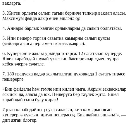
вакларга.
3. Җитен орлыгы салып тагын берничә тапкыр ваклап аласы.
Максимум файда алыр өчен эшләнә бу.
4. Аннары барлык калган орлыкларны да салып болгатасы.
5. Ипи пешерә торган савытка камырны салып куясы
(майларга яисә пергамент кәгазь җәяргә).
6. Күпергәнче җылы урында тотарга. 12 сәгатьләп күперде.
Яшел карабодай шулай үзлектән бактерияләр җыеп чүпрә
кебек әчергә сәләтле.
7. 180 градуска кадәр җылытылган духовкада 1 сәгать тирәсе
пешерергә.
«Бик файдалы һәм тәмле ипи килеп чыга. Аерым закваскалар
ясыйсы да, аласы да юк. Пешерүгә бер тәүлек җитә. Яшел
карабодай гына булу кирәк!
Иртән карабодайның суга саласың, кич камырын ясап
күперергә куясың, иртән пешерәсең. Бик җайлы эшләнә!», —
дип язган блогер.