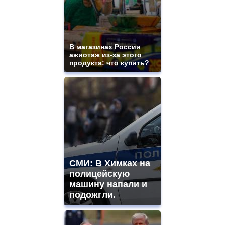
В магазинах России
ажиотаж из-за этого
продукта: что купить?
СМИ: В Химках на
полицейскую
машину напали и
подожгли.