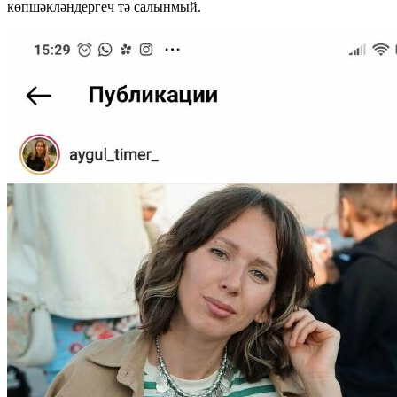
көпшәкләндергеч тә салынмый.