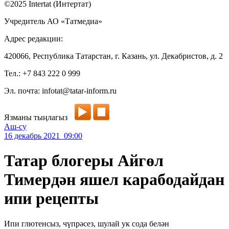
©2025 Intertat (Интертат)
Учредитель АО «Татмедиа»
Адрес редакции:
420066, Республика Татарстан, г. Казань, ул. Декабристов, д. 2
Тел.: +7 843 222 0 999
Эл. почта: infotat@tatar-inform.ru
Язманы тыңлагыз
Аш-су
16 декабрь 2021 09:00
Татар блогеры Айгөл
Тимердән яшел карабодайдан
ипи рецепты
Ипи глютенсыз, чүпрәсез, шулай ук сода белән