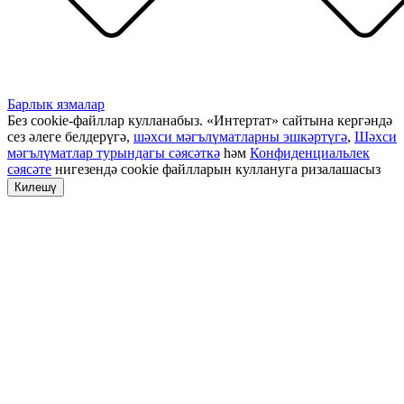
Барлык язмалар
Без cookie-файллар кулланабыз. «Интертат» сайтына кергәндә
сез әлеге белдерүгә,
шәхси мәгълүматларны эшкәртүгә
,
Шәхси
мәгълүматлар турындагы сәясәткә
һәм
Конфиденциальлек
сәясәте
нигезендә cookie файлларын куллануга ризалашасыз
Килешү