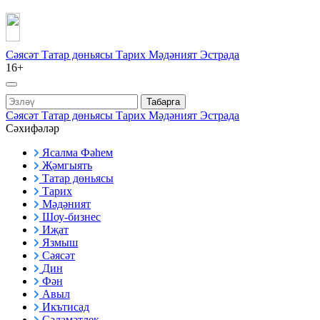
Сәясәт
Татар дөньясы
Тарих
Мәдәният
Эстрада
16+
Табарга
Сәясәт
Татар дөньясы
Тарих
Мәдәният
Эстрада
Сәхифәләр
Ясалма Фәһем
Җәмгыять
Татар дөньясы
Тарих
Мәдәният
Шоу-бизнес
Иҗат
Язмыш
Сәясәт
Дин
Фән
Авыл
Икътисад
Сәламәтлек