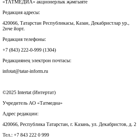
«ТАТМЕДИА» акционерлык җәмгыяте
Редакция адресы:
420066, Татарстан Республикасы, Казан, Декабристлар ур.,
2нче йорт.
Редакция телефоны:
+7 (843) 222-0-999 (1304)
Редакциянең электрон почтасы:
infotat@tatar-inform.ru
©2025 Intertat (Интертат)
Учредитель АО «Татмедиа»
Адрес редакции:
420066, Республика Татарстан, г. Казань, ул. Декабристов, д. 2
Тел.: +7 843 222 0 999