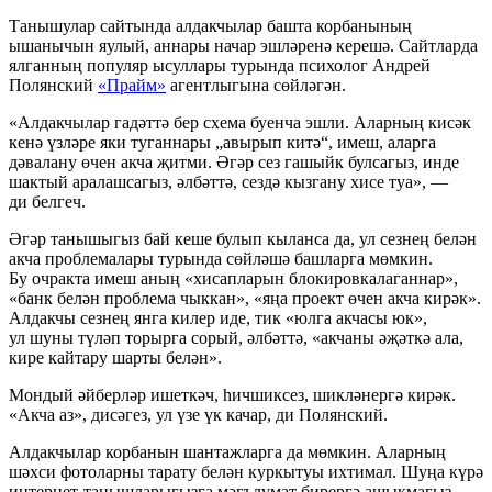
Танышулар сайтында алдакчылар башта корбанының
ышанычын яулый, аннары начар эшләренә керешә. Сайтларда
ялганның популяр ысуллары турында психолог Андрей
Полянский
«Прайм»
агентлыгына сөйләгән.
«Алдакчылар гадәттә бер схема буенча эшли. Аларның кисәк
кенә үзләре яки туганнары „авырып китә“, имеш, аларга
дәвалану өчен акча җитми. Әгәр сез гашыйк булсагыз, инде
шактый аралашсагыз, әлбәттә, сездә кызгану хисе туа», —
ди белгеч.
Әгәр танышыгыз бай кеше булып кыланса да, ул сезнең белән
акча проблемалары турында сөйләшә башларга мөмкин.
Бу очракта имеш аның «хисапларын блокировкалаганнар»,
«банк белән проблема чыккан», «яңа проект өчен акча кирәк».
Алдакчы сезнең янга килер иде, тик «юлга акчасы юк»,
ул шуны түләп торырга сорый, әлбәттә, «акчаны әҗәткә ала,
кире кайтару шарты белән».
Мондый әйберләр ишеткәч, һичшиксез, шикләнергә кирәк.
«Акча аз», дисәгез, ул үзе үк качар, ди Полянский.
Алдакчылар корбанын шантажларга да мөмкин. Аларның
шәхси фотоларны тарату белән куркытуы ихтимал. Шуңа күрә
интернет-танышларыгызга мәгълүмат бирергә ашыкмагыз.