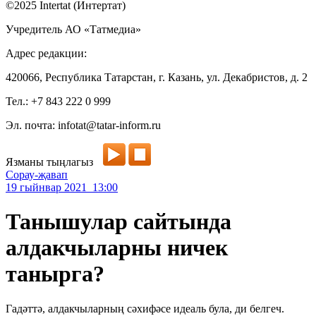
©2025 Intertat (Интертат)
Учредитель АО «Татмедиа»
Адрес редакции:
420066, Республика Татарстан, г. Казань, ул. Декабристов, д. 2
Тел.: +7 843 222 0 999
Эл. почта: infotat@tatar-inform.ru
Язманы тыңлагыз
Сорау-җавап
19 гыйнвар 2021 13:00
Танышулар сайтында
алдакчыларны ничек
танырга?
Гадәттә, алдакчыларның сәхифәсе идеаль була, ди белгеч.