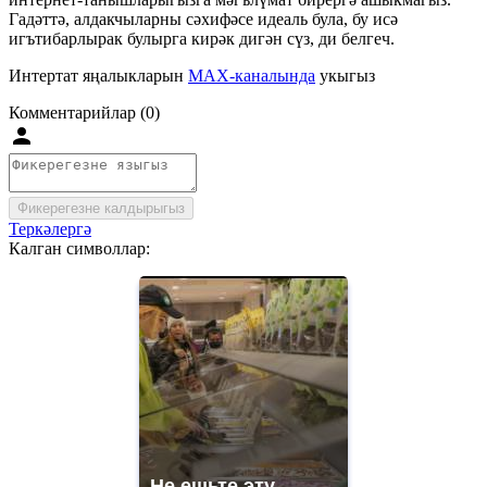
Гадәттә, алдакчыларны сәхифәсе идеаль була, бу исә
игътибарлырак булырга кирәк дигән сүз, ди белгеч.
Интертат яңалыкларын
MAX-каналында
укыгыз
Комментарийлар (0)
Фикерегезне калдырыгыз
Теркәлергә
Калган символлар:
Не ешьте эту