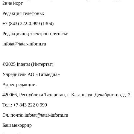
2нче йорт.
Редакция телефоны:
+7 (843) 222-0-999 (1304)
Редакциянең электрон почтасы:
infotat@tatar-inform.ru
©2025 Intertat (Интертат)
Учредитель АО «Татмедиа»
Адрес редакции:
420066, Республика Татарстан, г. Казань, ул. Декабристов, д. 2
Тел.: +7 843 222 0 999
Эл. почта: infotat@tatar-inform.ru
Баш мөхәррир