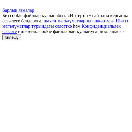
Барлык язмалар
Без cookie-файллар кулланабыз. «Интертат» сайтына кергәндә
сез әлеге белдерүгә,
шәхси мәгълүматларны эшкәртүгә
,
Шәхси
мәгълүматлар турындагы сәясәткә
һәм
Конфиденциальлек
сәясәте
нигезендә cookie файлларын куллануга ризалашасыз
Килешү