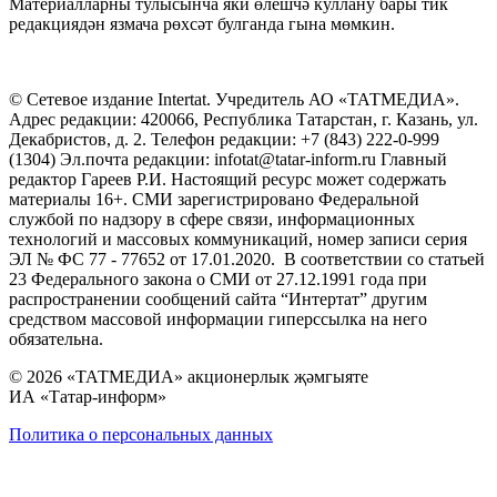
Материалларны тулысынча яки өлешчә куллану бары тик
редакциядән язмача рөхсәт булганда гына мөмкин.
© Сетевое издание Intertat. Учредитель АО «ТАТМЕДИА».
Адрес редакции: 420066, Республика Татарстан, г. Казань, ул.
Декабристов, д. 2. Телефон редакции: +7 (843) 222-0-999
(1304) Эл.почта редакции: infotat@tatar-inform.ru Главный
редактор Гареев Р.И. Настоящий ресурс может содержать
материалы 16+. СМИ зарегистрировано Федеральной
службой по надзору в сфере связи, информационных
технологий и массовых коммуникаций, номер записи серия
ЭЛ № ФС 77 - 77652 от 17.01.2020. В соответствии со статьей
23 Федерального закона о СМИ от 27.12.1991 года при
распространении сообщений сайта “Интертат” другим
средством массовой информации гиперссылка на него
обязательна.
© 2026 «ТАТМЕДИА» акционерлык җәмгыяте
ИА «Татар-информ»
Политика о персональных данных