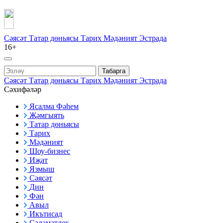
Сәясәт
Татар дөньясы
Тарих
Мәдәният
Эстрада
16+
Табарга
Сәясәт
Татар дөньясы
Тарих
Мәдәният
Эстрада
Сәхифәләр
Ясалма Фәһем
Җәмгыять
Татар дөньясы
Тарих
Мәдәният
Шоу-бизнес
Иҗат
Язмыш
Сәясәт
Дин
Фән
Авыл
Икътисад
Сәламәтлек