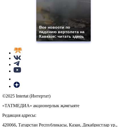
Все новости по
падению вертолета на
Кавказе: читать здесь
©2025 Intertat (Интертат)
«ТАТМЕДИА» акционерлык җәмгыяте
Редакция адресы:
420066, Татарстан Республикасы, Казан, Декабристлар ур.,