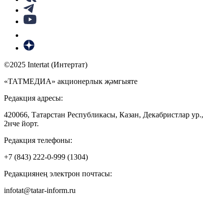
©2025 Intertat (Интертат)
«ТАТМЕДИА» акционерлык җәмгыяте
Редакция адресы:
420066, Татарстан Республикасы, Казан, Декабристлар ур.,
2нче йорт.
Редакция телефоны:
+7 (843) 222-0-999 (1304)
Редакциянең электрон почтасы:
infotat@tatar-inform.ru