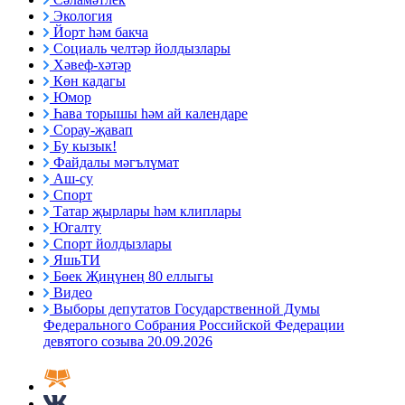
Экология
Йорт һәм бакча
Социаль челтәр йолдызлары
Хәвеф-хәтәр
Көн кадагы
Юмор
Һава торышы һәм ай календаре
Сорау-җавап
Бу кызык!
Файдалы мәгълүмат
Аш-су
Спорт
Татар җырлары һәм клиплары
Югалту
Спорт йолдызлары
ЯшьТИ
Бөек Җиңүнең 80 еллыгы
Видео
Выборы депутатов Государственной Думы
Федерального Собрания Российской Федерации
девятого созыва 20.09.2026