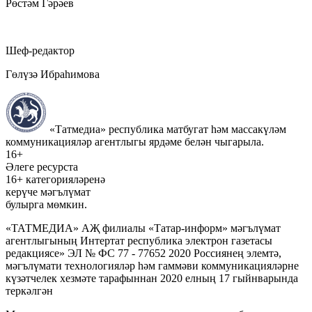
Рөстәм Гәрәев
Шеф-редактор
Гөлүзә Ибраһимова
«Татмедиа» республика матбугат һәм массакүләм
коммуникацияләр агентлыгы ярдәме белән чыгарыла.
16+
Әлеге ресурста
16+ категорияләренә
керүче мәгълүмат
булырга мөмкин.
«ТАТМЕДИА» АҖ филиалы «Татар-информ» мәгълүмат
агентлыгының Интертат республика электрон газетасы
редакциясе» ЭЛ № ФС 77 - 77652 2020 Россиянең элемтә,
мәгълүмати технологияләр һәм гаммәви коммуникацияләрне
күзәтчелек хезмәте тарафыннан 2020 елның 17 гыйнварында
теркәлгән