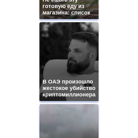
готовую еду из
магазина: список
В ОАЭ произошло
жестокое убийство
криптомиллионера