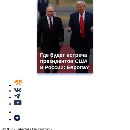
Где будет встреча
президентов США
и России: Европа?
©2025 Intertat (Интертат)