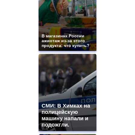
В магазинах России
ажиотаж из-за этого
продукта: что купить?
СМИ: В Химках на
полицейскую
машину напали и
подожгли.