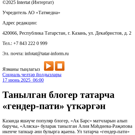
©2025 Intertat (Интертат)
Учредитель АО «Татмедиа»
Адрес редакции:
420066, Республика Татарстан, г. Казань, ул. Декабристов, д. 2
Тел.: +7 843 222 0 999
Эл. почта: infotat@tatar-inform.ru
Язманы тыңлагыз
Социаль челтәр йолдызлары
17 июнь 2025 06:00
Танылган блогер татарча
«гендер-пати» үткәргән
Казанда яшәүче популяр блогер, «Ак Барс» матчларын алып
баручы, «Аляска» буларак танылган Алия Мәһдиева-Рәҗәпова
икенче тапкыр әни булырга җыена. Ул татарча «гендер-пати»