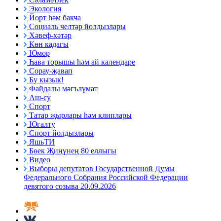
Экология
Йорт һәм бакча
Социаль челтәр йолдызлары
Хәвеф-хәтәр
Көн кадагы
Юмор
Һава торышы һәм ай календаре
Сорау-җавап
Бу кызык!
Файдалы мәгълүмат
Аш-су
Спорт
Татар җырлары һәм клиплары
Югалту
Спорт йолдызлары
ЯшьТИ
Бөек Җиңүнең 80 еллыгы
Видео
Выборы депутатов Государственной Думы
Федерального Собрания Российской Федерации
девятого созыва 20.09.2026