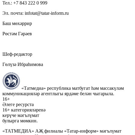
Тел.: +7 843 222 0 999
Эл. почта: infotat@tatar-inform.ru
Баш мөхәррир
Рөстәм Гәрәев
Шеф-редактор
Гөлүзә Ибраһимова
«Татмедиа» республика матбугат һәм массакүләм
коммуникацияләр агентлыгы ярдәме белән чыгарыла.
16+
Әлеге ресурста
16+ категорияләренә
керүче мәгълүмат
булырга мөмкин.
«ТАТМЕДИА» АҖ филиалы «Татар-информ» мәгълүмат