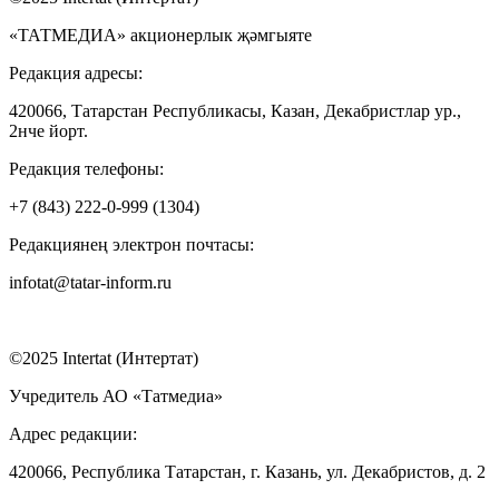
«ТАТМЕДИА» акционерлык җәмгыяте
Редакция адресы:
420066, Татарстан Республикасы, Казан, Декабристлар ур.,
2нче йорт.
Редакция телефоны:
+7 (843) 222-0-999 (1304)
Редакциянең электрон почтасы:
infotat@tatar-inform.ru
©2025 Intertat (Интертат)
Учредитель АО «Татмедиа»
Адрес редакции:
420066, Республика Татарстан, г. Казань, ул. Декабристов, д. 2