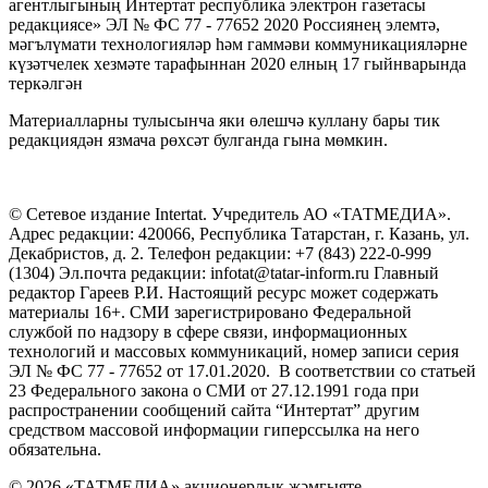
агентлыгының Интертат республика электрон газетасы
редакциясе» ЭЛ № ФС 77 - 77652 2020 Россиянең элемтә,
мәгълүмати технологияләр һәм гаммәви коммуникацияләрне
күзәтчелек хезмәте тарафыннан 2020 елның 17 гыйнварында
теркәлгән
Материалларны тулысынча яки өлешчә куллану бары тик
редакциядән язмача рөхсәт булганда гына мөмкин.
© Сетевое издание Intertat. Учредитель АО «ТАТМЕДИА».
Адрес редакции: 420066, Республика Татарстан, г. Казань, ул.
Декабристов, д. 2. Телефон редакции: +7 (843) 222-0-999
(1304) Эл.почта редакции: infotat@tatar-inform.ru Главный
редактор Гареев Р.И. Настоящий ресурс может содержать
материалы 16+. СМИ зарегистрировано Федеральной
службой по надзору в сфере связи, информационных
технологий и массовых коммуникаций, номер записи серия
ЭЛ № ФС 77 - 77652 от 17.01.2020. В соответствии со статьей
23 Федерального закона о СМИ от 27.12.1991 года при
распространении сообщений сайта “Интертат” другим
средством массовой информации гиперссылка на него
обязательна.
© 2026 «ТАТМЕДИА» акционерлык җәмгыяте