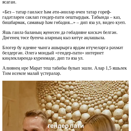
ясаган.
«Без – татар гаиләсе һәм әти-әниләр өчен татар гореф-
гадәтләрен саклап гендер-пати оештырдык. Табында – каз,
бишбармак, самавыр һәм гөбәдия...» – дип яза ул, видео куеп.
Яшь гаилә баланың җенесен дә гөбәдияне кискәч белгән.
Дөгенең төсе буенча аларның кыз көтүе аңлашыла.
Блогер бу идеяне чынга ашырырга ярдәм итүчеләргә рәхмәт
белдергән. Әлегә мондый «гендер-пати» интернет
киңлекләрендә күренмәде, дип тә яза ул.
Алиянең ире Марат теш табибы булып эшли. Алар 1,5 яшьлек
Тим исемле малай үстерәләр.