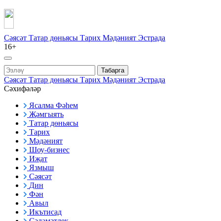
Сәясәт
Татар дөньясы
Тарих
Мәдәният
Эстрада
16+
Табарга
Сәясәт
Татар дөньясы
Тарих
Мәдәният
Эстрада
Сәхифәләр
Ясалма Фәһем
Җәмгыять
Татар дөньясы
Тарих
Мәдәният
Шоу-бизнес
Иҗат
Язмыш
Сәясәт
Дин
Фән
Авыл
Икътисад
Сәламәтлек