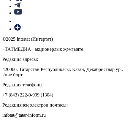
©2025 Intertat (Интертат)
«ТАТМЕДИА» акционерлык җәмгыяте
Редакция адресы:
420066, Татарстан Республикасы, Казан, Декабристлар ур.,
2нче йорт.
Редакция телефоны:
+7 (843) 222-0-999 (1304)
Редакциянең электрон почтасы:
infotat@tatar-inform.ru