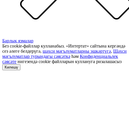
Барлык язмалар
Без cookie-файллар кулланабыз. «Интертат» сайтына кергәндә
сез әлеге белдерүгә,
шәхси мәгълүматларны эшкәртүгә
,
Шәхси
мәгълүматлар турындагы сәясәткә
һәм
Конфиденциальлек
сәясәте
нигезендә cookie файлларын куллануга ризалашасыз
Килешү