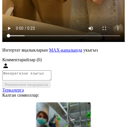
Интертат яңалыкларын
MAX-каналында
укыгыз
Комментарийлар (0)
Фикерегезне калдырыгыз
Теркәлергә
Калган символлар: