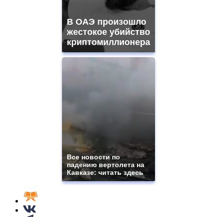
В ОАЭ произошло
жестокое убийство
криптомиллионера
Все новости по
падению вертолета на
Кавказе: читать здесь