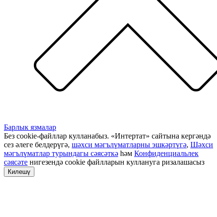
Барлык язмалар
Без cookie-файллар кулланабыз. «Интертат» сайтына кергәндә
сез әлеге белдерүгә,
шәхси мәгълүматларны эшкәртүгә
,
Шәхси
мәгълүматлар турындагы сәясәткә
һәм
Конфиденциальлек
сәясәте
нигезендә cookie файлларын куллануга ризалашасыз
Килешү