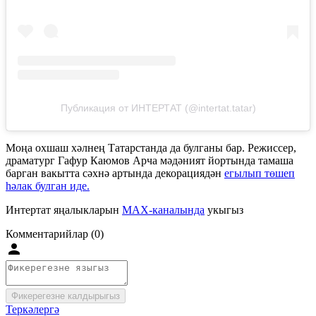
Публикация от ИНТЕРТАТ (@intertat.tatar)
Моңа охшаш хәлнең Татарстанда да булганы бар. Режиссер,
драматург Гафур Каюмов Арча мәдәният йортында тамаша
барган вакытта сәхнә артында декорациядән
егылып төшеп
һәлак булган иде.
Интертат яңалыкларын
MAX-каналында
укыгыз
Комментарийлар (0)
Фикерегезне калдырыгыз
Теркәлергә