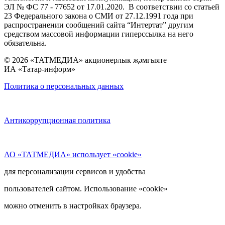
ЭЛ № ФС 77 - 77652 от 17.01.2020. В соответствии со статьей
23 Федерального закона о СМИ от 27.12.1991 года при
распространении сообщений сайта “Интертат” другим
средством массовой информации гиперссылка на него
обязательна.
© 2026 «ТАТМЕДИА» акционерлык җәмгыяте
ИА «Татар-информ»
Политика о персональных данных
Антикоррупционная политика
АО «ТАТМЕДИА» использует «cookie»
для персонализации сервисов и удобства
пользователей сайтом. Использование «cookie»
можно отменить в настройках браузера.