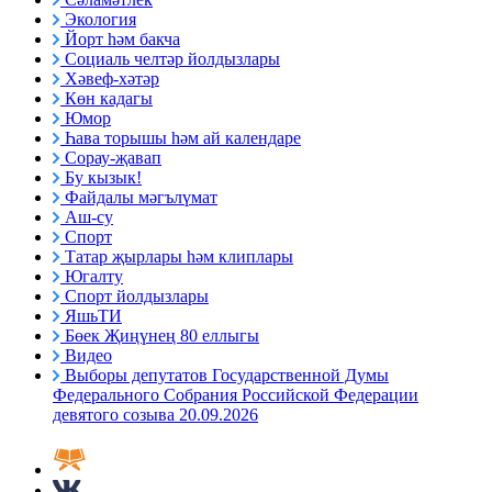
Экология
Йорт һәм бакча
Социаль челтәр йолдызлары
Хәвеф-хәтәр
Көн кадагы
Юмор
Һава торышы һәм ай календаре
Сорау-җавап
Бу кызык!
Файдалы мәгълүмат
Аш-су
Спорт
Татар җырлары һәм клиплары
Югалту
Спорт йолдызлары
ЯшьТИ
Бөек Җиңүнең 80 еллыгы
Видео
Выборы депутатов Государственной Думы
Федерального Собрания Российской Федерации
девятого созыва 20.09.2026