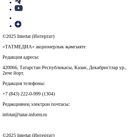
©2025 Intertat (Интертат)
«ТАТМЕДИА» акционерлык җәмгыяте
Редакция адресы:
420066, Татарстан Республикасы, Казан, Декабристлар ур.,
2нче йорт.
Редакция телефоны:
+7 (843) 222-0-999 (1304)
Редакциянең электрон почтасы:
infotat@tatar-inform.ru
©2025 Intertat (Интертат)