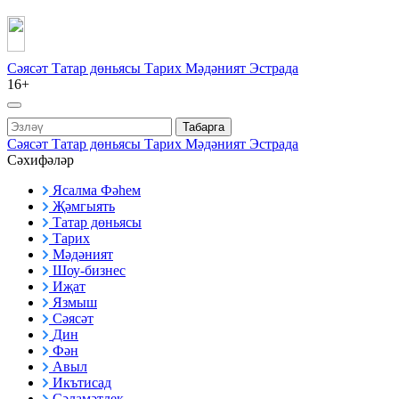
Сәясәт
Татар дөньясы
Тарих
Мәдәният
Эстрада
16+
Табарга
Сәясәт
Татар дөньясы
Тарих
Мәдәният
Эстрада
Сәхифәләр
Ясалма Фәһем
Җәмгыять
Татар дөньясы
Тарих
Мәдәният
Шоу-бизнес
Иҗат
Язмыш
Сәясәт
Дин
Фән
Авыл
Икътисад
Сәламәтлек