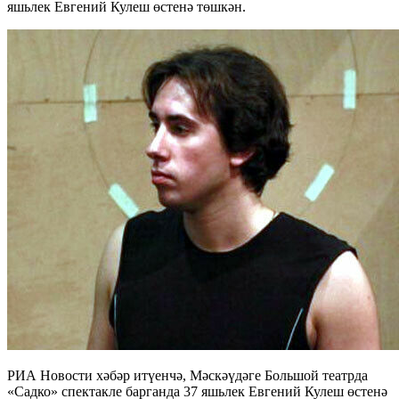
яшьлек Евгений Кулеш өстенә төшкән.
РИА Новости хәбәр итүенчә, Мәскәүдәге Большой театрда
«Садко» спектакле барганда 37 яшьлек Евгений Кулеш өстенә