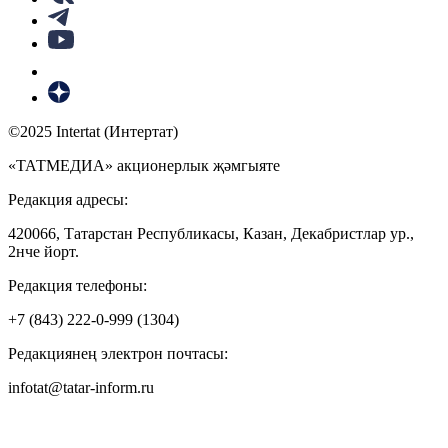
©2025 Intertat (Интертат)
«ТАТМЕДИА» акционерлык җәмгыяте
Редакция адресы:
420066, Татарстан Республикасы, Казан, Декабристлар ур.,
2нче йорт.
Редакция телефоны:
+7 (843) 222-0-999 (1304)
Редакциянең электрон почтасы:
infotat@tatar-inform.ru