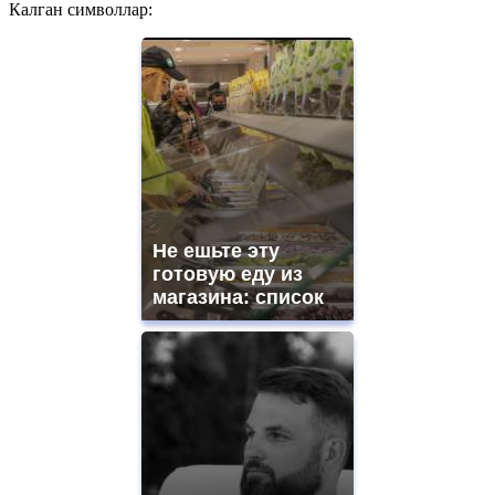
Калган символлар:
Не ешьте эту
готовую еду из
магазина: список