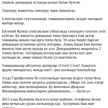
төшкән декорация астында калып һәлак булган.
Тикшерү комитеты тикшерү эшен башлаган.
Спектакльне туктатканнар, тамашачыларны залдан чыгарып
җибәргәннәр.
Евгений Кулеш спектакльне уйнаганда сәхнәдәге тәхетне этеп
куйган. Бу вакытта декорация төшә башларга һәм актер
тамашачы янына чыгарга тиеш була. Ул аска төшеп барган
декорация астыннан китеп өлгерми. Аның башы һәм муены
яньчелә һәм актер шунда ук үлә. Декорациянең авырлыгы 2
тонна булган. Актерның иптәшләре аңа читкә кит дип
кычкырган, әмма тавыш белән ул ишетмәгән.
Тамашачылар әйтүенчә, актерлар «Стоп! Стоп! Ашыгыч
ярдәм чакырыгыз, монда кан!» дип кычкыра башлыйлар.
Аида Гарифуллина бу спектакльдә чыгыш ясарга тиеш була.
Әмма аны икенче актриса алыштырган.
«Миңа әле генә хәбәр
иттеләр, мин калтыранам. Бу коточкыч фаҗига.
Якыннарының кайгыларын уртаклашам», — дигән ул.
2013 елда Кулешны билгесез кеше кыйнап, телефоны белән
акча янчыгын урлап киткәннәр иде. Актерның баш мие
селкенә.