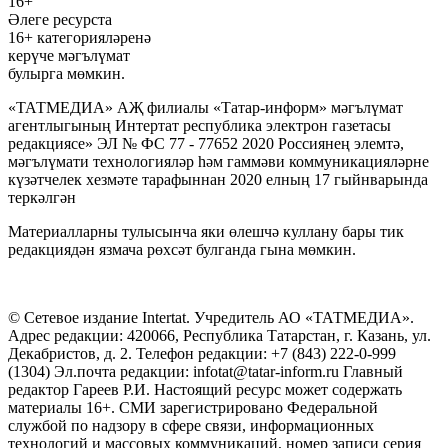
16+
Әлеге ресурста
16+ категорияләренә
керүче мәгълүмат
булырга мөмкин.
«ТАТМЕДИА» АҖ филиалы «Татар-информ» мәгълүмат
агентлыгының Интертат республика электрон газетасы
редакциясе» ЭЛ № ФС 77 - 77652 2020 Россиянең элемтә,
мәгълүмати технологияләр һәм гаммәви коммуникацияләрне
күзәтчелек хезмәте тарафыннан 2020 елның 17 гыйнварында
теркәлгән
Материалларны тулысынча яки өлешчә куллану бары тик
редакциядән язмача рөхсәт булганда гына мөмкин.
© Сетевое издание Intertat. Учредитель АО «ТАТМЕДИА».
Адрес редакции: 420066, Республика Татарстан, г. Казань, ул.
Декабристов, д. 2. Телефон редакции: +7 (843) 222-0-999
(1304) Эл.почта редакции: infotat@tatar-inform.ru Главный
редактор Гареев Р.И. Настоящий ресурс может содержать
материалы 16+. СМИ зарегистрировано Федеральной
службой по надзору в сфере связи, информационных
технологий и массовых коммуникаций, номер записи серия