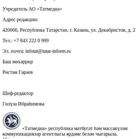
Учредитель АО «Татмедиа»
Адрес редакции:
420066, Республика Татарстан, г. Казань, ул. Декабристов, д. 2
Тел.: +7 843 222 0 999
Эл. почта: infotat@tatar-inform.ru
Баш мөхәррир
Рөстәм Гәрәев
Шеф-редактор
Гөлүзә Ибраһимова
«Татмедиа» республика матбугат һәм массакүләм
коммуникацияләр агентлыгы ярдәме белән чыгарыла.