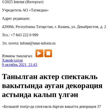
©2025 Intertat (Интертат)
Учредитель АО «Татмедиа»
Адрес редакции:
420066, Республика Татарстан, г. Казань, ул. Декабристов, д. 2
Тел.: +7 843 222 0 999
Эл. почта: infotat@tatar-inform.ru
Язманы тыңлагыз
Хәвеф-хәтәр
9 октябрь 2021 21:43
Танылган актер спектакль
вакытында ауган декорация
астында калып үлгән
«Большой театр»да спектакль барган вакытта декорация 37