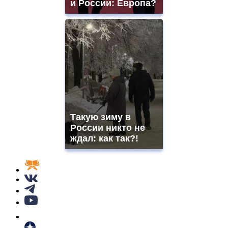
и России: Европа?
Такую зиму в
России никто не
ждал: как так?!