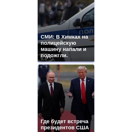
СМИ: В Химках на
полицейскую
машину напали и
подожгли.
Где будет встреча
президентов США