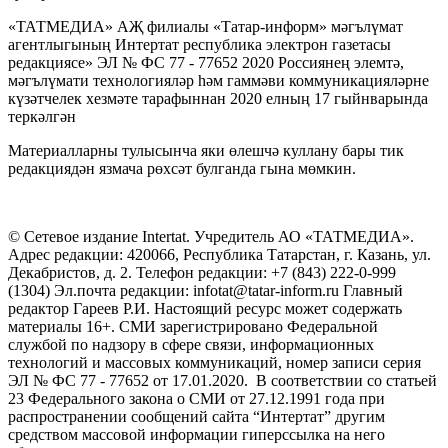
«ТАТМЕДИА» АҖ филиалы «Татар-информ» мәгълүмат
агентлыгының Интертат республика электрон газетасы
редакциясе» ЭЛ № ФС 77 - 77652 2020 Россиянең элемтә,
мәгълүмати технологияләр һәм гаммәви коммуникацияләрне
күзәтчелек хезмәте тарафыннан 2020 елның 17 гыйнварында
теркәлгән
Материалларны тулысынча яки өлешчә куллану бары тик
редакциядән язмача рөхсәт булганда гына мөмкин.
© Сетевое издание Intertat. Учредитель АО «ТАТМЕДИА».
Адрес редакции: 420066, Республика Татарстан, г. Казань, ул.
Декабристов, д. 2. Телефон редакции: +7 (843) 222-0-999
(1304) Эл.почта редакции: infotat@tatar-inform.ru Главный
редактор Гареев Р.И. Настоящий ресурс может содержать
материалы 16+. СМИ зарегистрировано Федеральной
службой по надзору в сфере связи, информационных
технологий и массовых коммуникаций, номер записи серия
ЭЛ № ФС 77 - 77652 от 17.01.2020. В соответствии со статьей
23 Федерального закона о СМИ от 27.12.1991 года при
распространении сообщений сайта “Интертат” другим
средством массовой информации гиперссылка на него