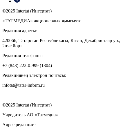
©2025 Intertat (Интертат)
«ТАТМЕДИА» акционерлык җәмгыяте
Редакция адресы:
420066, Татарстан Республикасы, Казан, Декабристлар ур.,
2нче йорт.
Редакция телефоны:
+7 (843) 222-0-999 (1304)
Редакциянең электрон почтасы:
infotat@tatar-inform.ru
©2025 Intertat (Интертат)
Учредитель АО «Татмедиа»
Адрес редакции: