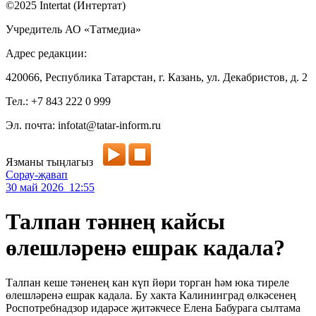
©2025 Intertat (Интертат)
Учредитель АО «Татмедиа»
Адрес редакции:
420066, Республика Татарстан, г. Казань, ул. Декабристов, д. 2
Тел.: +7 843 222 0 999
Эл. почта: infotat@tatar-inform.ru
Язманы тыңлагыз
Сорау-җавап
30 май 2026 12:55
Талпан тәннең кайсы
өлешләренә ешрак кадала?
Талпан кеше тәненең кан күп йөри торган һәм юка тиреле
өлешләренә ешрак кадала. Бу хакта Калининград өлкәсенең
Роспотребнадзор идарәсе җитәкчесе Елена Бабурага сылтама