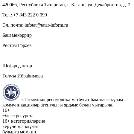
420066, Республика Татарстан, г. Казань, ул. Декабристов, д. 2
Тел.: +7 843 222 0 999
Эл. почта: infotat@tatar-inform.ru
Баш мөхәррир
Рөстәм Гәрәев
Шеф-редактор
Гөлүзә Ибраһимова
«Татмедиа» республика матбугат һәм массакүләм
коммуникацияләр агентлыгы ярдәме белән чыгарыла.
16+
Әлеге ресурста
16+ категорияләренә
керүче мәгълүмат
булырга мөмкин.