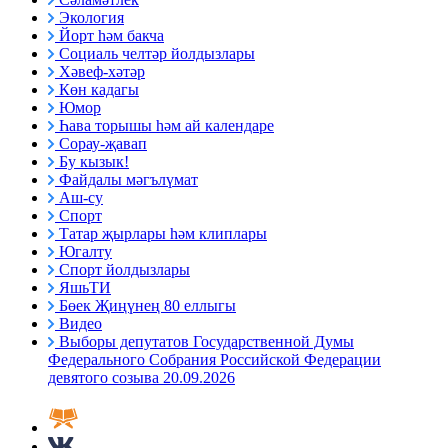
Экология
Йорт һәм бакча
Социаль челтәр йолдызлары
Хәвеф-хәтәр
Көн кадагы
Юмор
Һава торышы һәм ай календаре
Сорау-җавап
Бу кызык!
Файдалы мәгълүмат
Аш-су
Спорт
Татар җырлары һәм клиплары
Югалту
Спорт йолдызлары
ЯшьТИ
Бөек Җиңүнең 80 еллыгы
Видео
Выборы депутатов Государственной Думы
Федерального Собрания Российской Федерации
девятого созыва 20.09.2026