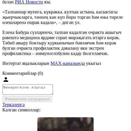
белән
РИА Новости
яза.
«Талпаннар муенга, күкрәккә, култык астына, касыктагы
җыерчыкларга, тәннең кан күп йөри торган һәм юка тиреле
өлешләренә ешрак кадала», – дигән ул.
Елена Бабура сүзләренчә, талпан кадалган очракта ашыгыч
рәвештә медицина ярдәме сорап мөрәҗәгать итәргә кирәк.
Табиб авыру йоктыру куркынычын бәяләячәк һәм кирәк
булган очракта профилактик дәвалану яки экстрен
профилактика – иммуноглобулин кадау билгеләячәк.
Интертат яңалыкларын
MAX-каналында
укыгыз
Комментарийлар (0)
Фикерегезне калдырыгыз
Теркәлергә
Калган символлар: