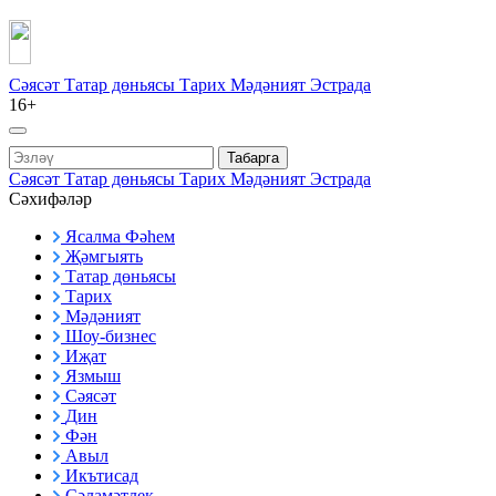
Сәясәт
Татар дөньясы
Тарих
Мәдәният
Эстрада
16+
Табарга
Сәясәт
Татар дөньясы
Тарих
Мәдәният
Эстрада
Сәхифәләр
Ясалма Фәһем
Җәмгыять
Татар дөньясы
Тарих
Мәдәният
Шоу-бизнес
Иҗат
Язмыш
Сәясәт
Дин
Фән
Авыл
Икътисад
Сәламәтлек