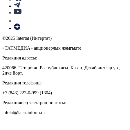
©2025 Intertat (Интертат)
«ТАТМЕДИА» акционерлык җәмгыяте
Редакция адресы:
420066, Татарстан Республикасы, Казан, Декабристлар ур.,
2нче йорт.
Редакция телефоны:
+7 (843) 222-0-999 (1304)
Редакциянең электрон почтасы:
infotat@tatar-inform.ru