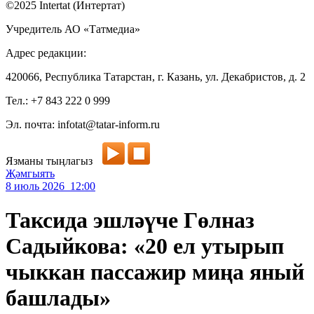
©2025 Intertat (Интертат)
Учредитель АО «Татмедиа»
Адрес редакции:
420066, Республика Татарстан, г. Казань, ул. Декабристов, д. 2
Тел.: +7 843 222 0 999
Эл. почта: infotat@tatar-inform.ru
Язманы тыңлагыз
Җәмгыять
8 июль 2026 12:00
Таксида эшләүче Гөлназ
Садыйкова: «20 ел утырып
чыккан пассажир миңа яный
башлады»