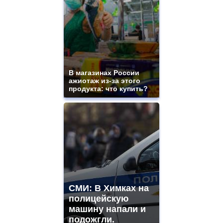
В магазинах России
ажиотаж из-за этого
продукта: что купить?
СМИ: В Химках на
полицейскую
машину напали и
подожгли.