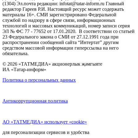
(1304) Эл.почта редакции: infotat@tatar-inform.ru Главный
редактор Гареев Р.И. Настоящий ресурс может содержать
материалы 16+. СМИ зарегистрировано Федеральной
службой по надзору в сфере связи, информационных
технологий и массовых коммуникаций, номер записи серия
ЭЛ № ФС 77 - 77652 от 17.01.2020. В соответствии со статьей
23 Федерального закона о СМИ от 27.12.1991 года при
распространении сообщений сайта “Интертат” другим
средством массовой информации гиперссылка на него
обязательна.
© 2026 «ТАТМЕДИА» акционерлык җәмгыяте
ИА «Татар-информ»
Политика о персональных данных
Антикоррупционная политика
АО «ТАТМЕДИА» использует «cookie»
для персонализации сервисов и удобства