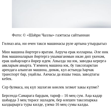
Фото: © «Шәһри Чаллы» газетасы сайтыннан
Гөлназ апа, ни өчен такси машинасы руле артына утырдыгыз
Мин машина йөртергә яратам. Аеруча ерак юлларны. Әле ник
йөк машиналарын йөртергә укымаганмын икән дип үкенәм,
ерак шәһәрләргә йөрер идем. Авылда эш юк, заводка керергә
аякларым авырта. Үземнең машина юк, бу таксопарктан
арендага алынган машина, димәк, кул астында һәрчак
транспорт бар, уңайлы. Акчасы да яхшы төшә, заводтагы
кебек.
Сер булмаса, иң күп эшләгән көнлек хезмәт хакы күпме?
Берсендә Самарага бардым, тариф – 16 мең сум. Аңа кадәр
шәһәрдә 3 мең тирәсе эшләдем, бер өлешен таксопаркка
калдырырга туры килде, үземә 16 мең сумы калды.