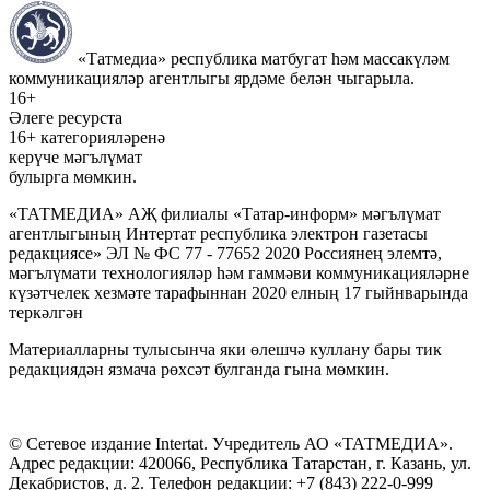
«Татмедиа» республика матбугат һәм массакүләм
коммуникацияләр агентлыгы ярдәме белән чыгарыла.
16+
Әлеге ресурста
16+ категорияләренә
керүче мәгълүмат
булырга мөмкин.
«ТАТМЕДИА» АҖ филиалы «Татар-информ» мәгълүмат
агентлыгының Интертат республика электрон газетасы
редакциясе» ЭЛ № ФС 77 - 77652 2020 Россиянең элемтә,
мәгълүмати технологияләр һәм гаммәви коммуникацияләрне
күзәтчелек хезмәте тарафыннан 2020 елның 17 гыйнварында
теркәлгән
Материалларны тулысынча яки өлешчә куллану бары тик
редакциядән язмача рөхсәт булганда гына мөмкин.
© Сетевое издание Intertat. Учредитель АО «ТАТМЕДИА».
Адрес редакции: 420066, Республика Татарстан, г. Казань, ул.
Декабристов, д. 2. Телефон редакции: +7 (843) 222-0-999