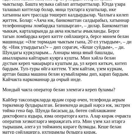
чыктылар. Башта музыка сайлап аптыраттылар. Юлда үзара
талашып киттеләр болар, миңа туктарга куштылар, ике
хатынны кич трассада төшереп калдырдылар. Чаллыга килеп
җиттек. Болар: «Акча юк, банкоматтан салдырабыз, хатыннар
телефоннарны ломбардка тапшырган», – диләр. Банкоматтан
чыккач, карталарында да акча юклыгы ачыкланды. Берсе
тагын ломбардка кереп китте сөйләшергә, берсе минем белән
машинада: «Әле төрмәдән чыктым гына, 20 ел утырдым», – ди
бу. «Ник утырдыгыз?» – дип сорагач, «Кеше суйдым», – ди.
Шундагы куркуларым... Аннары миңа яный башлады,
авылларына кайтарып куярга кушты. Мин хәйлә белән
дустын кереп чакырырга куштым да, ул кереп киткәч, китеп
бардым. Туп-туры өйгә киттем. Үзем кайтам, үзем куркам,
арттан башка машина белән кумыйлармы дип, карап бардым.
Кайчакта наркоманнар да очрый инде.
Мондый чакта оператор белән элемтәгә кереп буламы?
Кайбер таксопаркларда ярдәм сорар өчен, телефонда аерым
төркемнәр булдырылган. Безнекендә андый нәрсә юк, экстрен
төймә генә бар. Шунда басасың да, бөтен сөйләшкәнне
диктофонга яздыра, язма операторга китә. Алар кирәк очракта
оператив хезмәтләргә мөрәҗәгать итә. Мин үзем хәл итәргә
тырышам, әлегә ул төймәнең кирәге булмады. Кеше белән
матур сөйләшергә, ихтирамлы булырга кирәк.