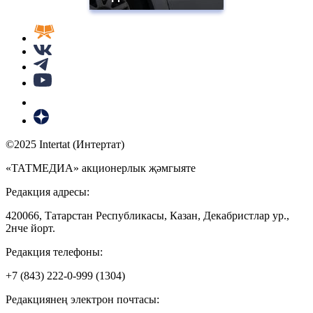
©2025 Intertat (Интертат)
«ТАТМЕДИА» акционерлык җәмгыяте
Редакция адресы:
420066, Татарстан Республикасы, Казан, Декабристлар ур.,
2нче йорт.
Редакция телефоны:
+7 (843) 222-0-999 (1304)
Редакциянең электрон почтасы: