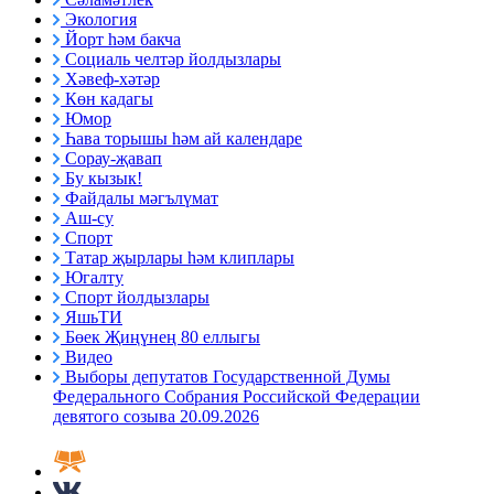
Экология
Йорт һәм бакча
Социаль челтәр йолдызлары
Хәвеф-хәтәр
Көн кадагы
Юмор
Һава торышы һәм ай календаре
Сорау-җавап
Бу кызык!
Файдалы мәгълүмат
Аш-су
Спорт
Татар җырлары һәм клиплары
Югалту
Спорт йолдызлары
ЯшьТИ
Бөек Җиңүнең 80 еллыгы
Видео
Выборы депутатов Государственной Думы
Федерального Собрания Российской Федерации
девятого созыва 20.09.2026