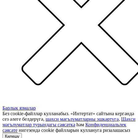
Барлык язмалар
Без cookie-файллар кулланабыз. «Интертат» сайтына кергәндә
сез әлеге белдерүгә,
шәхси мәгълүматларны эшкәртүгә
,
Шәхси
мәгълүматлар турындагы сәясәткә
һәм
Конфиденциальлек
сәясәте
нигезендә cookie файлларын куллануга ризалашасыз
Килешү