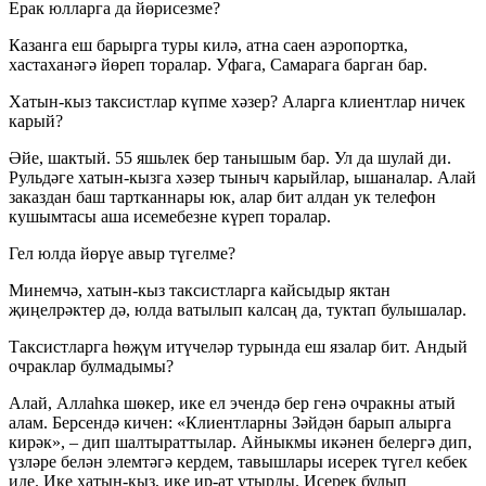
Ерак юлларга да йөрисезме?
Казанга еш барырга туры килә, атна саен аэропортка,
хастаханәгә йөреп торалар. Уфага, Самарага барган бар.
Хатын-кыз таксистлар күпме хәзер? Аларга клиентлар ничек
карый?
Әйе, шактый. 55 яшьлек бер танышым бар. Ул да шулай ди.
Рульдәге хатын-кызга хәзер тыныч карыйлар, ышаналар. Алай
заказдан баш тартканнары юк, алар бит алдан ук телефон
кушымтасы аша исемебезне күреп торалар.
Гел юлда йөрүе авыр түгелме?
Минемчә, хатын-кыз таксистларга кайсыдыр яктан
җиңелрәктер дә, юлда ватылып калсаң да, туктап булышалар.
Таксистларга һөҗүм итүчеләр турында еш язалар бит. Андый
очраклар булмадымы?
Алай, Аллаһка шөкер, ике ел эчендә бер генә очракны атый
алам. Берсендә кичен: «Клиентларны Зәйдән барып алырга
кирәк», – дип шалтыраттылар. Айныкмы икәнен белергә дип,
үзләре белән элемтәгә кердем, тавышлары исерек түгел кебек
иде. Ике хатын-кыз, ике ир-ат утырды. Исерек булып