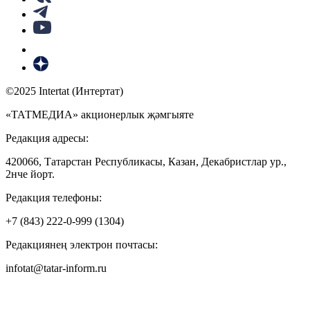
©2025 Intertat (Интертат)
«ТАТМЕДИА» акционерлык җәмгыяте
Редакция адресы:
420066, Татарстан Республикасы, Казан, Декабристлар ур.,
2нче йорт.
Редакция телефоны:
+7 (843) 222-0-999 (1304)
Редакциянең электрон почтасы:
infotat@tatar-inform.ru