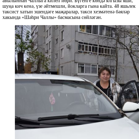
авылыннан Чаллыга килеп йөри. Бүгенге көндә ялгызы яши,
шуңа кич кенә, үзе әйтмешли, йокларга гына кайта. 48 яшьлек
таксист хатын эшендәге маҗаралар, такси хезмәтенә бәяләр
хакында «Шәһри Чаллы» басмасына сөйләгән.