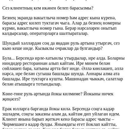
Сез клиентның кем икәнен белеп барасызмы?
Безнең экранда вакытлыча номер һәм адрес кына күренә,
барасы адрес килеп туктагач чыга. Алар да безнең номерны
күрми, вакытлыча номер гына. Берәр нәрсәләрен онытып
калдырсалар, операторларга шалтыраталар.
Шундый хәлләрдән соң да яңадан руль артына утыргач, сез
кыю кеше инде. Кызыклы очраклар да булгандыр?
Була... Берсендә ирле-хатынлы утырдылар, ире алда. Боларны
ниндидер рестораннан алып кайтам. Ире минем белән
сөйләшеп бара, хатыны артта бит инде. Әллә көнләшеп, әллә
нәрсә, ире белән сугыша башлады шунда. Аннары алма ата
башлады. Ире туктарга кушты. Машинадан чыккач, салатлар
белән атышырга тотындылар.
Көне-төне руль артында йокы килмиме? Йокыны ничек
җиңәсез?
Ерак юлларга барганда йокы килә. Берсендә соңга кадәр
эшләдем, соңгы заказны алам да, кайтам дип уйлаган идем.
Клиент янына барып җиткәч кенә барасы адрес чыкты –
Чирмешәнгә кадәр булды. Янымдагы егет йоклап кайтты,