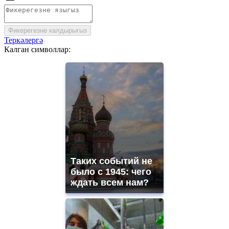
Фикерегезне калдырыгыз
Теркәлергә
Калган символлар:
Таких событий не
было с 1945: чего
ждать всем нам?