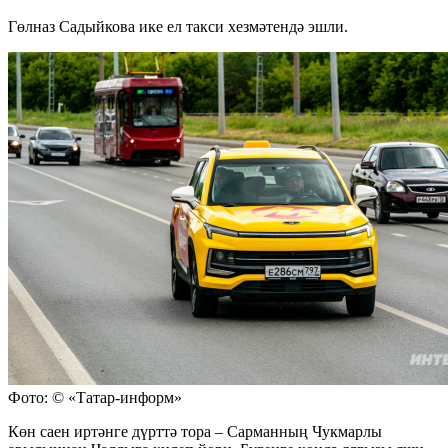
Гөлназ Садыйкова ике ел такси хезмәтендә эшли.
Фото: © «Татар-информ»
Көн саен иртәнге дүрттә тора – Сарманның Чукмарлы