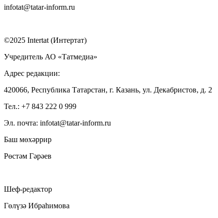
infotat@tatar-inform.ru
©2025 Intertat (Интертат)
Учредитель АО «Татмедиа»
Адрес редакции:
420066, Республика Татарстан, г. Казань, ул. Декабристов, д. 2
Тел.: +7 843 222 0 999
Эл. почта: infotat@tatar-inform.ru
Баш мөхәррир
Рөстәм Гәрәев
Шеф-редактор
Гөлүзә Ибраһимова