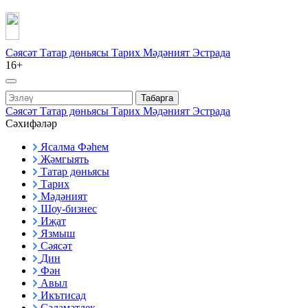
Сәясәт
Татар дөньясы
Тарих
Мәдәният
Эстрада
16+
Табарга
Сәясәт
Татар дөньясы
Тарих
Мәдәният
Эстрада
Сәхифәләр
Ясалма Фәһем
Җәмгыять
Татар дөньясы
Тарих
Мәдәният
Шоу-бизнес
Иҗат
Язмыш
Сәясәт
Дин
Фән
Авыл
Икътисад
Сәламәтлек