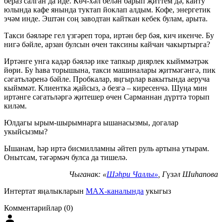
бераз салган да иде. Көч-хәл белән барып җиттем дә, кайту
юлында кафе янында туктап йоклап алдым. Кофе, энергетик
эчәм инде. Эштән соң заводтан кайткан кебек булам, арыта.
Такси бәяләре гел үзгәреп тора, иртән бер бәя, кич икенче. Бу
нигә бәйле, арзан булсын өчен таксины кайчан чакыртырга?
Иртәнге унга кадәр бәяләр ике тапкыр диярлек кыйммәтрәк
йөри. Бу һава торышына, такси машиналары җитмәгәнгә, пик
сәгатьләренә бәйле. Пробкалар, яңгырлар вакытында аеруча
кыйммәт. Клиентка җайсыз, ә безгә – киресенчә. Шуңа мин
иртәнге сәгатьләргә җитешер өчен Сарманнан дүрттә торып
киләм.
Юлдагы ырым-шырымнарга ышанасызмы, догалар
укыйсызмы?
Ышанам, һәр иртә бисмилламны әйтеп руль артына утырам.
Онытсам, тәгәрмәч булса да тишелә.
Чыганак: «
Шәһри Чаллы»
, Гүзәл Шиһапова
Интертат яңалыкларын
MAX-каналында
укыгыз
Комментарийлар (0)