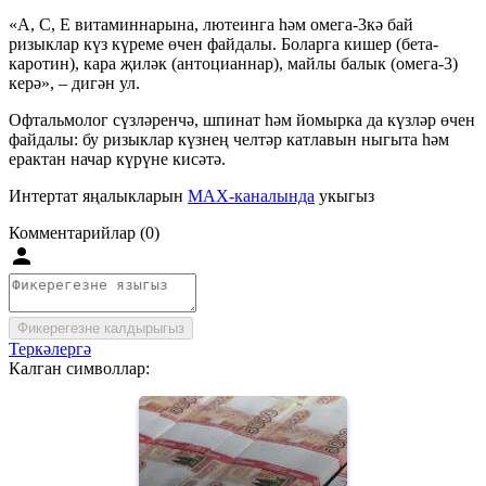
«А, С, Е витаминнарына, лютеинга һәм омега-3кә бай
ризыклар күз күреме өчен файдалы. Боларга кишер (бета-
каротин), кара җиләк (антоцианнар), майлы балык (омега-3)
керә», – дигән ул.
Офтальмолог сүзләренчә, шпинат һәм йомырка да күзләр өчен
файдалы: бу ризыклар күзнең челтәр катлавын ныгыта һәм
ерактан начар күрүне кисәтә.
Интертат яңалыкларын
MAX-каналында
укыгыз
Комментарийлар (0)
Фикерегезне калдырыгыз
Теркәлергә
Калган символлар: