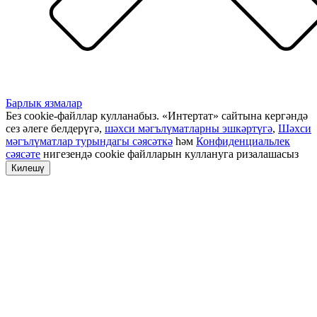
Барлык язмалар
Без cookie-файллар кулланабыз. «Интертат» сайтына кергәндә
сез әлеге белдерүгә,
шәхси мәгълүматларны эшкәртүгә
,
Шәхси
мәгълүматлар турындагы сәясәткә
һәм
Конфиденциальлек
сәясәте
нигезендә cookie файлларын куллануга ризалашасыз
Килешү