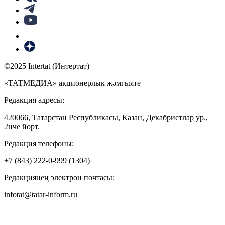
©2025 Intertat (Интертат)
«ТАТМЕДИА» акционерлык җәмгыяте
Редакция адресы:
420066, Татарстан Республикасы, Казан, Декабристлар ур.,
2нче йорт.
Редакция телефоны:
+7 (843) 222-0-999 (1304)
Редакциянең электрон почтасы:
infotat@tatar-inform.ru