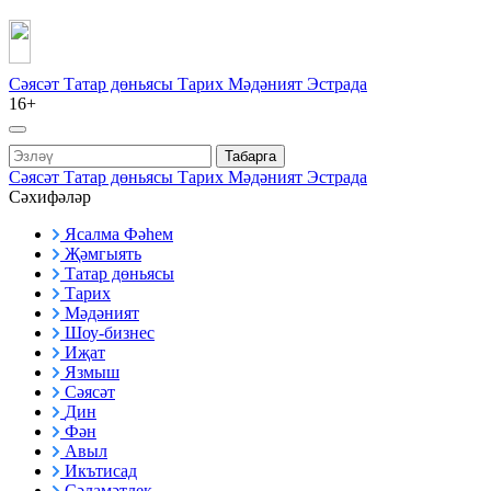
Сәясәт
Татар дөньясы
Тарих
Мәдәният
Эстрада
16+
Табарга
Сәясәт
Татар дөньясы
Тарих
Мәдәният
Эстрада
Сәхифәләр
Ясалма Фәһем
Җәмгыять
Татар дөньясы
Тарих
Мәдәният
Шоу-бизнес
Иҗат
Язмыш
Сәясәт
Дин
Фән
Авыл
Икътисад
Сәламәтлек