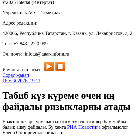
©2025 Intertat (Интертат)
Учредитель АО «Татмедиа»
Адрес редакции:
420066, Республика Татарстан, г. Казань, ул. Декабристов, д. 2
Тел.: +7 843 222 0 999
Эл. почта: infotat@tatar-inform.ru
Язманы тыңлагыз
Сорау-җавап
16 май 2026 19:11
Табиб күз күреме өчен иң
файдалы ризыкларны атады
Ерактан начар күрү шансын киметү өчен кишер һәм майлы
балык ашау файдалы. Бу хакта
РИА Новостига
офтальмолог
Елена Оноприенко сөйләгән.