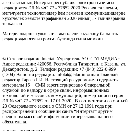
агентлыгының Интертат республика электрон газетасы
редакциясе» ЭЛ № ФС 77 - 77652 2020 Россиянең элемтә,
мәгълүмати технологияләр һәм гаммәви коммуникацияләрне
күзәтчелек хезмәте тарафыннан 2020 елның 17 гыйнварында
теркәлгән
Материалларны тулысынча яки өлешчә куллану бары тик
редакциядән язмача рөхсәт булганда гына мөмкин.
© Сетевое издание Intertat. Учредитель АО «ТАТМЕДИА».
Адрес редакции: 420066, Республика Татарстан, г. Казань, ул.
Декабристов, д. 2. Телефон редакции: +7 (843) 222-0-999
(1304) Эл.почта редакции: infotat@tatar-inform.ru Главный
редактор Гареев Р.И. Настоящий ресурс может содержать
материалы 16+. СМИ зарегистрировано Федеральной
службой по надзору в сфере связи, информационных
технологий и массовых коммуникаций, номер записи серия
ЭЛ № ФС 77 - 77652 от 17.01.2020. В соответствии со статьей
23 Федерального закона о СМИ от 27.12.1991 года при
распространении сообщений сайта “Интертат” другим
средством массовой информации гиперссылка на него
обязательна.