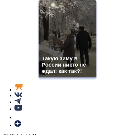
Такую зиму в
России никто не
ждал: как так?!