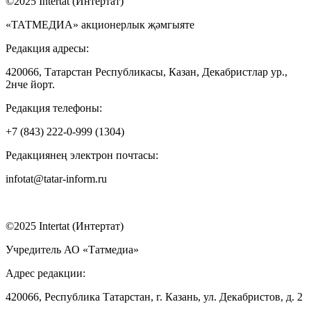
©2025 Intertat (Интертат)
«ТАТМЕДИА» акционерлык җәмгыяте
Редакция адресы:
420066, Татарстан Республикасы, Казан, Декабристлар ур.,
2нче йорт.
Редакция телефоны:
+7 (843) 222-0-999 (1304)
Редакциянең электрон почтасы:
infotat@tatar-inform.ru
©2025 Intertat (Интертат)
Учредитель АО «Татмедиа»
Адрес редакции:
420066, Республика Татарстан, г. Казань, ул. Декабристов, д. 2