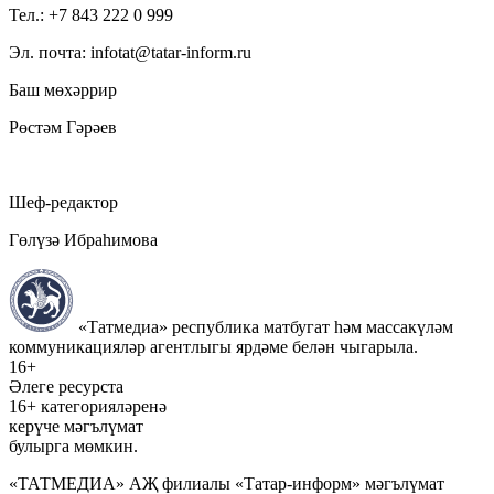
Тел.: +7 843 222 0 999
Эл. почта: infotat@tatar-inform.ru
Баш мөхәррир
Рөстәм Гәрәев
Шеф-редактор
Гөлүзә Ибраһимова
«Татмедиа» республика матбугат һәм массакүләм
коммуникацияләр агентлыгы ярдәме белән чыгарыла.
16+
Әлеге ресурста
16+ категорияләренә
керүче мәгълүмат
булырга мөмкин.
«ТАТМЕДИА» АҖ филиалы «Татар-информ» мәгълүмат