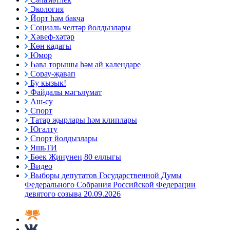
Экология
Йорт һәм бакча
Социаль челтәр йолдызлары
Хәвеф-хәтәр
Көн кадагы
Юмор
Һава торышы һәм ай календаре
Сорау-җавап
Бу кызык!
Файдалы мәгълүмат
Аш-су
Спорт
Татар җырлары һәм клиплары
Югалту
Спорт йолдызлары
ЯшьТИ
Бөек Җиңүнең 80 еллыгы
Видео
Выборы депутатов Государственной Думы
Федерального Собрания Российской Федерации
девятого созыва 20.09.2026