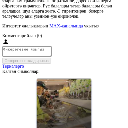
язарга һәм грамматикага өйрәткәнче, дөрес сөйләшергә
өйрәтергә кирәктер. Рус балалары татар балалары белән
аралашса, шул аларга җитә. Ә тирәнтенрәк белергә
теләүчеләр аны үзеннән-үзе өйрәнәчәк.
Интертат яңалыкларын
MAX-каналында
укыгыз
Комментарийлар (0)
Фикерегезне калдырыгыз
Теркәлергә
Калган символлар: