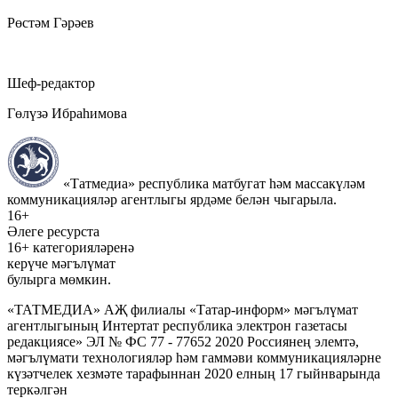
Рөстәм Гәрәев
Шеф-редактор
Гөлүзә Ибраһимова
«Татмедиа» республика матбугат һәм массакүләм
коммуникацияләр агентлыгы ярдәме белән чыгарыла.
16+
Әлеге ресурста
16+ категорияләренә
керүче мәгълүмат
булырга мөмкин.
«ТАТМЕДИА» АҖ филиалы «Татар-информ» мәгълүмат
агентлыгының Интертат республика электрон газетасы
редакциясе» ЭЛ № ФС 77 - 77652 2020 Россиянең элемтә,
мәгълүмати технологияләр һәм гаммәви коммуникацияләрне
күзәтчелек хезмәте тарафыннан 2020 елның 17 гыйнварында
теркәлгән