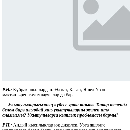
Р.Н.:
Күбрәк авыллардан. Əлмәт, Казан, Яшел Үзән
мәктәпләрен тәмамлаучылар да бар.
— Укытучыларыгызның күбесе урта яшьтә. Татар телендә
белем бирә алырдай яшь укытучыларны җәлеп итә
аламызмы? Укытучыларга кытлык проблемасы бармы?
Р.Н.:
Андый кыенлыклар юк диярлек. Урта яшьтәге