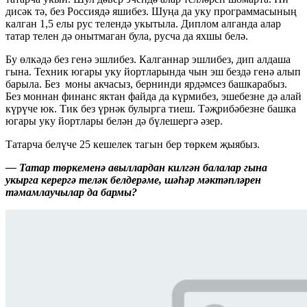
дисәк тә, без Россиядә яшибез. Шуңа да уку программасының
калган 1,5 елы рус телендә укытыла. Диплом алганда алар
татар телен дә онытмаган була, русча да яхшы белә.
Бу өлкәдә без генә эшлибез. Калганнар эшлибез, дип алдаша
гына. Техник югары уку йортларында чын эш бездә генә алып
барыла. Без моны акчасыз, бернинди ярдәмсез башкарабыз.
Без моннан финанс яктан файда да күрмибез, эшебезне дә алай
күрүче юк. Тик без үрнәк булырга тиеш. Тәҗрибәбезне башка
югары уку йортлары белән дә бүлешергә әзер.
Татарча белүче 25 кешелек тагын бер төркем җыябыз.
— Татар төркеменә авыллардан килгән балалар гына
укырга керергә теләк белдерәме, шәһәр мәктәпләрен
тәмамлаучылар да бармы?