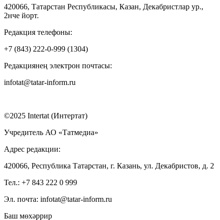
420066, Татарстан Республикасы, Казан, Декабристлар ур.,
2нче йорт.
Редакция телефоны:
+7 (843) 222-0-999 (1304)
Редакциянең электрон почтасы:
infotat@tatar-inform.ru
©2025 Intertat (Интертат)
Учредитель АО «Татмедиа»
Адрес редакции:
420066, Республика Татарстан, г. Казань, ул. Декабристов, д. 2
Тел.: +7 843 222 0 999
Эл. почта: infotat@tatar-inform.ru
Баш мөхәррир