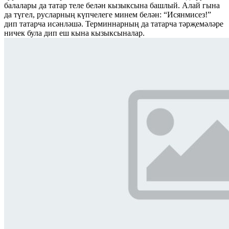
балалары да татар теле белән кызыксына башлый. Алай гына
да түгел, русларның күпчелеге минем белән: “Исянмисез!”
дип татарча исәнләшә. Терминнарның да татарча тәрҗемәләре
ничек була дип еш кына кызыксыналар.