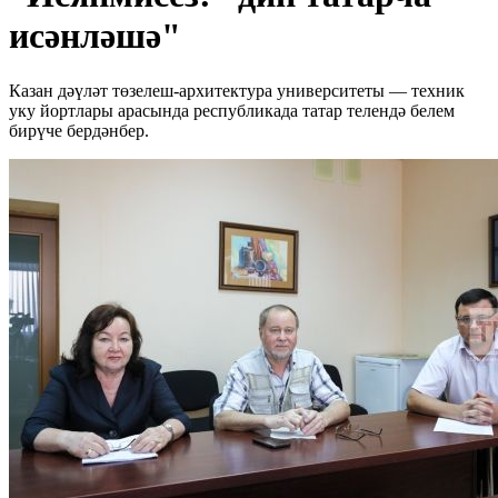
исәнләшә"
Казан дәүләт төзелеш-архитектура университеты — техник
уку йортлары арасында республикада татар телендә белем
бирүче бердәнбер.