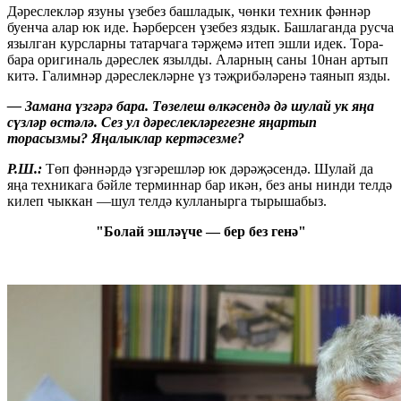
Дәреслекләр язуны үзебез башладык, чөнки техник фәннәр
буенча алар юк иде. Һәрберсен үзебез яздык. Башлаганда русча
язылган курсларны татарчага тәрҗемә итеп эшли идек. Тора-
бара оригиналь дәреслек язылды. Аларның саны 10нан артып
китә. Галимнәр дәреслекләрне үз тәҗрибәләренә таянып язды.
—
Замана үзгәрә бара. Төзелеш өлкәсендә дә шулай ук яңа
сүзләр өстәлә. Сез ул дәреслекләрегезне яңартып
торасызмы? Яңалыклар кертәсезме?
Р.Ш.:
Төп фәннәрдә үзгәрешләр юк дәрәҗәсендә. Шулай да
яңа техникага бәйле терминнар бар икән, без аны нинди телдә
килеп чыккан —шул телдә кулланырга тырышабыз.
"Болай эшләүче — бер без генә"