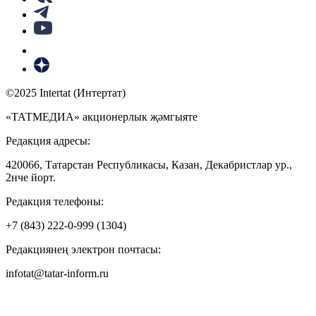
©2025 Intertat (Интертат)
«ТАТМЕДИА» акционерлык җәмгыяте
Редакция адресы:
420066, Татарстан Республикасы, Казан, Декабристлар ур.,
2нче йорт.
Редакция телефоны:
+7 (843) 222-0-999 (1304)
Редакциянең электрон почтасы:
infotat@tatar-inform.ru