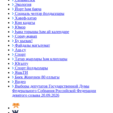
Экология
Йорт һәм бакча
Социаль челтәр йолдызлары
Хәвеф-хәтәр
Көн кадагы
Юмор
Һава торышы һәм ай календаре
Сорау-җавап
Бу кызык!
Файдалы мәгълүмат
Аш-су
Спорт
Татар җырлары һәм клиплары
Югалту
Спорт йолдызлары
ЯшьТИ
Бөек Җиңүнең 80 еллыгы
Видео
Выборы депутатов Государственной Думы
Федерального Собрания Российской Федерации
девятого созыва 20.09.2026