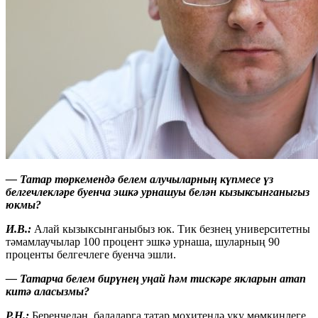
— Татар төркемендә белем алучыларның күпмесе үз
белгечлекләре буенча эшкә урнашуы белән кызыксынганыгыз
юкмы?
И.В.:
Алай кызыксынганыбыз юк. Тик безнең университетны
тәмамлаучылар 100 процент эшкә урнаша, шуларның 90
проценты белгечлеге буенча эшли.
— Татарча белем бирүнең уңай һәм тискәре якларын атап
китә аласызмы?
Р.Н.:
Беренчедән, балаларга татар мохитендә уку мөмкинлеге