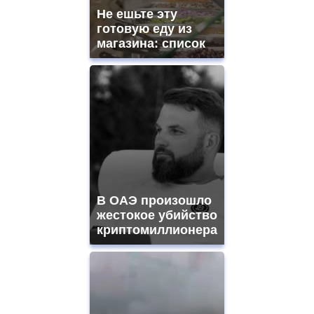
Не ешьте эту
готовую еду из
магазина: список
В ОАЭ произошло
жестокое убийство
криптомиллионера