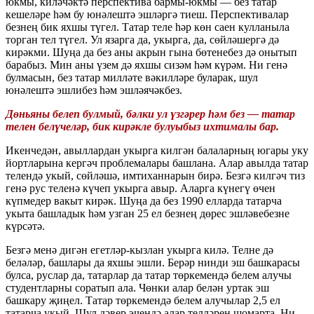
юкмы, киләчәктә перспектива бармы-юкмы — без татар
кешеләре һәм бу юнәлештә эшләргә тиеш. Перспективалар
безнең бик яхшы түгел. Татар теле һәр көн саен кулланыла
торган тел түгел. Ул язарга да, укырга, да, сөйләшергә дә
кирәкми. Шуңа да без аны акрын гына бөтенебез дә онытып
барабыз. Мин аны үзем дә яхшы сизәм һәм күрәм. Ни генә
булмасын, без татар милләте вәкилләре буларак, шул
юнәлештә эшлибез һәм эшләячәкбез.
Дөньяны белеп булмый, бәлки ул үзгәрер һәм без — татар
телен белүчеләр, бик кирәкле булуыбыз ихтималы бар.
Икенчедән, авыллардан укырга килгән балаларның югары уку
йортларына кергәч проблемалары башлана. Алар авылда татар
телендә укый, сөйләшә, имтиханнарын бирә. Безгә килгәч тиз
генә рус теленә күчеп укырга авыр. Аларга күнегү өчен
күпмедер вакыт кирәк. Шуңа да без 1990 елларда татарча
укыта башладык һәм узган 25 ел безнең дөрес эшләвебезне
күрсәтә.
Безгә менә дигән егетләр-кызлан укырга килә. Телне дә
беләләр, башлары да яхшы эшли. Берәр нинди эш башкарасы
булса, руслар да, татарлар да татар төркемендә белем алучы
студентларны соратып ала. Чөнки алар белән уртак эш
башкару җиңел. Татар төркемендә белем алучылар 2,5 ел
татарча укый. Шул дәвер эчендә алар телләрен шомарта. Ни