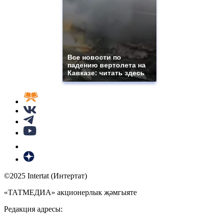
Все новости по
падению вертолета на
Кавказе: читать здесь
©2025 Intertat (Интертат)
«ТАТМЕДИА» акционерлык җәмгыяте
Редакция адресы: