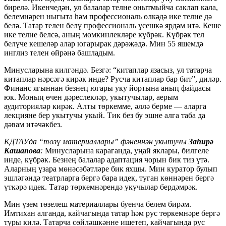
бирелә. Икенчедән, ул балалар телне онытмыйча саклап кала,
белемнәрен ныгыта һәм профессиональ өлкәдә ике телне дә
белә. Татар телен белү профессиональ үсешкә ярдәм итә. Кеше
ике телне белсә, аның мөмкинлекләре күбрәк. Күбрәк тел
белүче кешеләр алар югарырак дәрәҗәдә. Мин 55 яшемдә
инглиз телен өйрәнә башладым.
Минусларына килгәндә. Безгә: “китаплар язасыз, ул татарча
китаплар нәрсәгә кирәк инде? Русча китаплар бар бит”, диләр.
Финанс ягыннан безнең югары уку йортына аның файдасы
юк. Моның өчен дәреслекләр, укытучылар, аерым
аудиторияләр кирәк. Алты төркемме, әллә берме — аларга
лекцияне бер укытучы укый. Тик без бу эшне алга таба да
дәвам итәчәкбез.
КДТАУда “төзү материаллары” фәненнән укытучы
Заһирә
Кашапова
:
Минусларына караганда, уңай яклары, билгеле
инде, күбрәк. Безнең балалар адаптация чорын бик тиз үтә.
Аларның үзара мөнәсәбәтләре бик яхшы. Мин куратор булып
эшләгәндә театрларга бергә бара идек, туган көннәрен бергә
үткәрә идек. Татар төркемнәрендә укучылар бердәмрәк.
Мин үзем төзелеш материаллары буенча белем бирәм.
Имтихан алганда, кайчагында татар һәм рус төркемнәре бергә
туры килә. Татарча сөйләшкәнне ишетеп, кайчагында рус