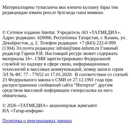
Материалларны тулысынча яки өлешчә куллану бары тик
редакциядән язмача рөхсәт булганда гына мөмкин.
© Сетевое издание Intertat. Учредитель АО «ТАТМЕДИА».
Адрес редакции: 420066, Республика Татарстан, г. Казань, ул.
Декабристов, д. 2. Телефон редакции: +7 (843) 222-0-999
(1304) Эл.почта редакции: infotat@tatar-inform.ru Главный
редактор Гареев Р.И. Настоящий ресурс может содержать
материалы 16+. СМИ зарегистрировано Федеральной
службой по надзору в сфере связи, информационных
технологий и массовых коммуникаций, номер записи серия
ЭЛ № ФС 77 - 77652 от 17.01.2020. В соответствии со статьей
23 Федерального закона о СМИ от 27.12.1991 года при
распространении сообщений сайта “Интертат” другим
средством массовой информации гиперссылка на него
обязательна.
© 2026 «ТАТМЕДИА» акционерлык җәмгыяте
ИА «Татар-информ»
Политика о персональных данных