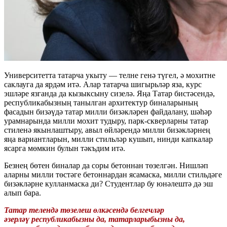
Университетта татарча укыту — телне генә түгел, ә мохитне
саклауга да ярдәм итә. Алар татарча шигырьләр яза, курс
эшләре язганда да кызыксыну сизелә. Яңа Татар бистәсендә,
республикабызның танылган архитектур биналарының
фасадын бизәүдә татар милли бизәкләрен файдалану, шәһәр
урамнарында милли мохит тудыру, парк-скверларны татар
стиленә якынлаштыру, авыл өйләрендә милли бизәкләрнең
яңа вариантларын, милли стильләр кушып, нинди капкалар
ясарга мөмкин булын тәкъдим итә.
Безнең бөтен биналар да соры бетоннан төзелгән. Нишләп
аларны милли төстәге бетоннардан ясамаска, милли стильдәге
бизәкләрне кулланмаска ди? Студентлар бу юнәлештә дә эш
алып бара.
Татар телендә төзелеш өлкәсендә белгечләр
әзерләү республикабызны да, татарларыбызны да,