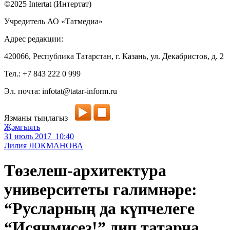
©2025 Intertat (Интертат)
Учредитель АО «Татмедиа»
Адрес редакции:
420066, Республика Татарстан, г. Казань, ул. Декабристов, д. 2
Тел.: +7 843 222 0 999
Эл. почта: infotat@tatar-inform.ru
Язманы тыңлагыз
Җәмгыять
31 июль 2017 10:40
Лилия ЛОКМАНОВА
Төзелеш-архитектура
университеты галимнәре:
“Русларның да күпчелеге
“Исянмисез!” дип татарча