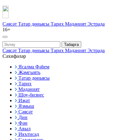
Сәясәт
Татар дөньясы
Тарих
Мәдәният
Эстрада
16+
Табарга
Сәясәт
Татар дөньясы
Тарих
Мәдәният
Эстрада
Сәхифәләр
Ясалма Фәһем
Җәмгыять
Татар дөньясы
Тарих
Мәдәният
Шоу-бизнес
Иҗат
Язмыш
Сәясәт
Дин
Фән
Авыл
Икътисад
Сәламәтлек