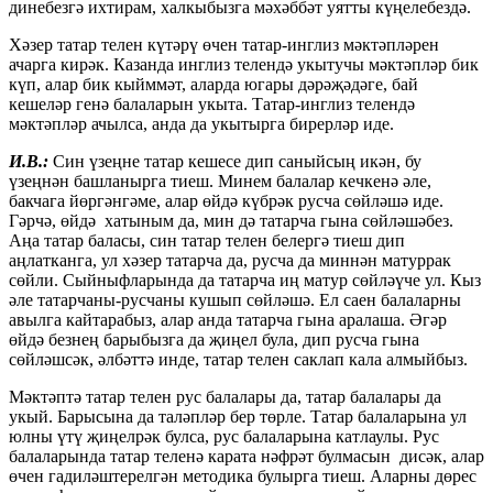
динебезгә ихтирам, халкыбызга мәхәббәт уятты күңелебездә.
Хәзер татар телен күтәрү өчен татар-инглиз мәктәпләрен
ачарга кирәк. Казанда инглиз телендә укытучы мәктәпләр бик
күп, алар бик кыйммәт, аларда югары дәрәҗәдәге, бай
кешеләр генә балаларын укыта. Татар-инглиз телендә
мәктәпләр ачылса, анда да укытырга бирерләр иде.
И.В.:
Син үзеңне татар кешесе дип саныйсың икән, бу
үзеңнән башланырга тиеш. Минем балалар кечкенә әле,
бакчага йөргәнгәме, алар өйдә күбрәк русча сөйләшә иде.
Гәрчә, өйдә хатыным да, мин дә татарча гына сөйләшәбез.
Аңа татар баласы, син татар телен белергә тиеш дип
аңлатканга, ул хәзер татарча да, русча да миннән матуррак
сөйли. Сыйныфларында да татарча иң матур сөйләүче ул. Кыз
әле татарчаны-русчаны кушып сөйләшә. Ел саен балаларны
авылга кайтарабыз, алар анда татарча гына аралаша. Әгәр
өйдә безнең барыбызга да җиңел була, дип русча гына
сөйләшсәк, әлбәттә инде, татар телен саклап кала алмыйбыз.
Мәктәптә татар телен рус балалары да, татар балалары да
укый. Барысына да таләпләр бер төрле. Татар балаларына ул
юлны үтү җиңелрәк булса, рус балаларына катлаулы. Рус
балаларында татар теленә карата нәфрәт булмасын дисәк, алар
өчен гадиләштерелгән методика булырга тиеш. Аларны дөрес