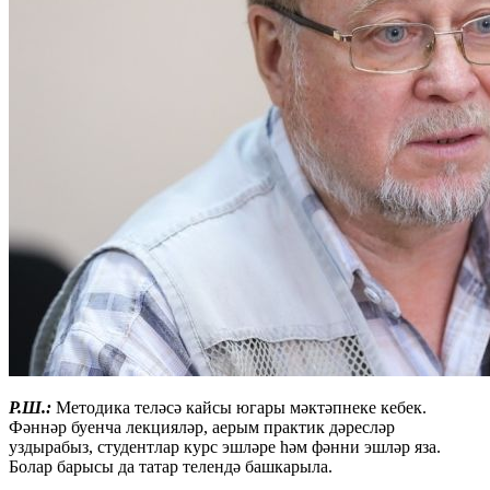
Р.Ш.:
Методика теләсә кайсы югары мәктәпнеке кебек.
Фәннәр буенча лекцияләр, аерым практик дәресләр
уздырабыз, студентлар курс эшләре һәм фәнни эшләр яза.
Болар барысы да татар телендә башкарыла.