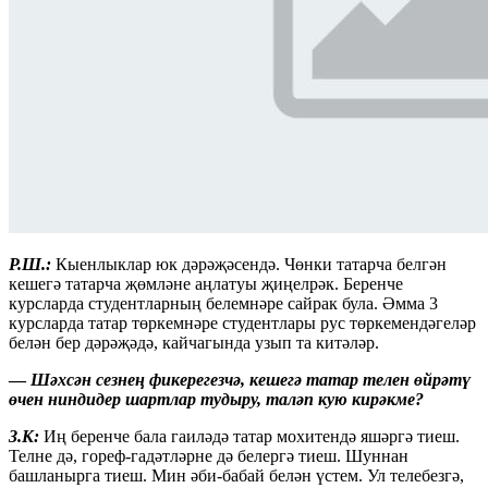
Р.Ш.:
Кыенлыклар юк дәрәҗәсендә. Чөнки татарча белгән
кешегә татарча җөмләне аңлатуы җиңелрәк. Беренче
курсларда студентларның белемнәре сайрак була. Әмма 3
курсларда татар төркемнәре студентлары рус төркемендәгеләр
белән бер дәрәҗәдә, кайчагында узып та китәләр.
—
Шәхсән сезнең фикерегезчә, кешегә татар телен өйрәтү
өчен ниндидер шартлар тудыру, таләп кую кирәкме?
З.К:
Иң беренче бала гаиләдә татар мохитендә яшәргә тиеш.
Телне дә, гореф-гадәтләрне дә белергә тиеш. Шуннан
башланырга тиеш. Мин әби-бабай белән үстем. Ул телебезгә,