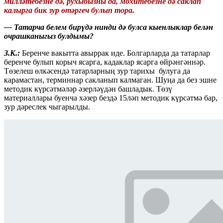
милләтебезне дә, рухыбызны да, мохитебезне дә саклап
калырга бик зур өтәргеч булып тора.
— Татарча белем бирүдә нинди дә булса кыенлыклар белән
очрашканыгыз булдымы?
З.К.:
Беренче вакытта авыррак иде. Болгарларда да татарлар
беренче булып корыч ясарга, кадаклар ясарга өйрәнгәннәр.
Төзелеш өлкәсендә татарларның зур тарихы булуга да
карамастан, терминнар сакланып калмаган. Шуңа да без эшне
методик күрсәтмәләр әзерләүдән башладык. Төзү
материаллары буенча хәзер бездә 15ләп методик күрсәтмә бар,
зур дәреслек чыгарылды.