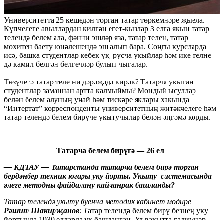
Университетта 25 кешедән торган татар төркемнәре җыела.
Күпчелеге авыллардан килгән егет-кызлар 3 елга якын татар
телендә белем ала, фәнни эшләр яза, татар телен, татар
мохитен баету юнәлешендә эш алып бара. Соңгы курсларда
исә, башка студентлар кебек үк, русча укыйлар һәм ике телне
дә камил белгән белгечләр булып чыгалар.
Төзүчегә татар теле ни дәрәҗәдә кирәк? Татарча укыган
студентлар заманнан артта калмыймы? Мондый ысуллар
белән белем алуның уңай һәм тискәре яклары хакында
“Интертат” корреспонденты университетның җитәкчелеге һәм
татар телендә белем бирүче укытучылар белән әңгәмә корды.
Татарча белем бирүгә — 26 ел
— КДТАУ — Татарстанда татарча белем бирә торган
бердәнбер техник югары уку йорты. Укыту системасында
әлеге методны файдалану кайчанрак башланды?
Татар телендә укыту буенча методик кабинет мөдире
Рәшит Шакирҗанов
: Т
атар телендә белем бирү безнең уку
йортында 1930 елларда ук башланган. Ул вакытта галимнәр