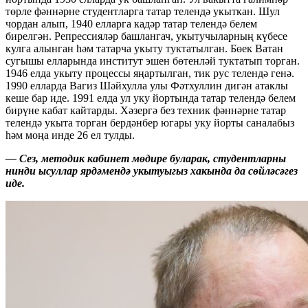
төрле фәннәрне студентларга татар телендә укыткан. Шул
чордан алып, 1940 елларга кадәр татар телендә белем
бирелгән. Репрессияләр башлангач, укытучыларның күбесе
кулга алынган һәм татарча укыту туктатылган. Бөек Ватан
сугышы елларында институт эшен бөтенләй туктатып торган.
1946 елда укыту процессы яңартылган, тик рус телендә генә.
1990 елларда Вагиз Шәйхулла улы Фәтхуллин дигән атаклы
кеше бар иде. 1991 елда ул уку йортында татар телендә белем
бирүне кабат кайтарды. Хәзергә без техник фәннәрне татар
телендә укыта торган бердәнбер югары уку йорты саналабыз
һәм моңа инде 26 ел тулды.
— Сез, методик кабинет мөдире буларак, студентларны
нинди ысуллар ярдәмендә укытуыгыз хакында да сөйләсәгез
иде.