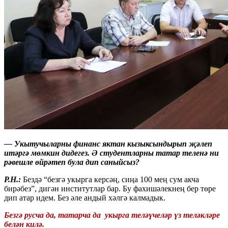
—
Укытучыларны финанс яктан кызыксындырып җәлеп
итәргә мөмкин дидегез. Ə студентларны татар теленә ни
рәвешле өйрәтеп була дип саныйсыз?
Р.Н.:
Бездә “безгә укырга керсәң, сиңа 100 мең сум акча
бирәбез”, дигән институтлар бар. Бу фахишәлекнең бер төре
дип атар идем. Без әле андый хәлгә калмадык.
Безгә русча да, татарча да укырга теләүчеләр үз теләкләре
белән килә.