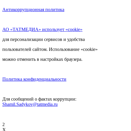
Антикоррупционная политика
АО «ТАТМЕДИА» использует «cookie»
для персонализации сервисов и удобства
пользователей сайтом. Использование «cookie»
можно отменить в настройках браузера.
Политика конфиденциальности
Для сообщений о фактах коррупции:
Shamil.Sadykov@tatmedia.ru
2
X