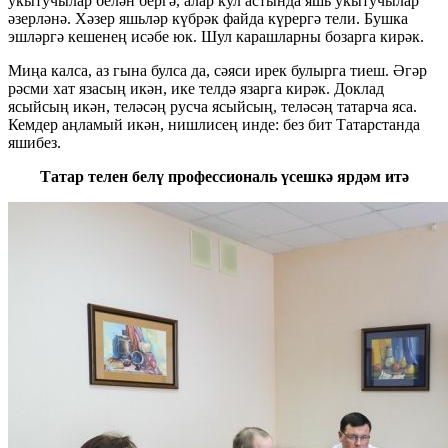
укытучылар белән бергә, алар кул астында яшь укытучылар
әзерләнә. Хәзер яшьләр күбрәк файда күрергә тели. Бушка
эшләргә кешенең исәбе юк. Шул карашларны бозарга кирәк.
Миңа калса, аз гына булса да, сәяси ирек булырга тиеш. Əгәр
рәсми хат язасың икән, ике телдә язарга кирәк. Доклад
ясыйсың икән, теләсәң русча ясыйсың, теләсәң татарча яса.
Кемдер аңламый икән, нишлисең инде: без бит Татарстанда
яшибез.
Татар телен белү профессиональ үсешкә ярдәм итә