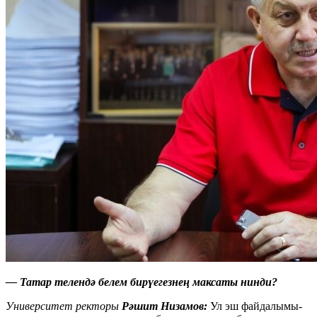
— Татар телендә белем бирүегезнең максаты нинди?
Университет ректоры
Рәшит Низамов:
Ул эш файдалымы-