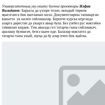
Университетның уку-укыту буенча проекторы
Илфак
Вильданов
:
Барысы да үзләре теләп, мондый төркем
җыелганга бик шатланып килә. Документларны тапшырган
вакытта ук килеп сөйләшәләр. Беренче курска кергәндә
аларга дөрестән дә укырга авыр була. Без үзебез рус мәктәбен
тәмамлап кердек. Тик авылда гел татарча гына сөйләшкәч,
аралашу булмагач, безгә кыен иде. Балалар мәктәптә дә
татарча гына укый, шуңа да бу алар өчен бик җайлы.