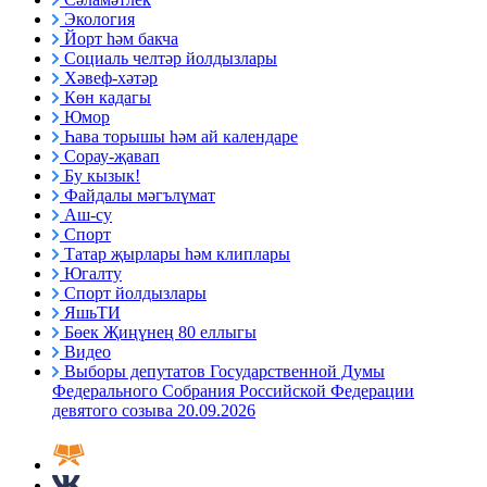
Экология
Йорт һәм бакча
Социаль челтәр йолдызлары
Хәвеф-хәтәр
Көн кадагы
Юмор
Һава торышы һәм ай календаре
Сорау-җавап
Бу кызык!
Файдалы мәгълүмат
Аш-су
Спорт
Татар җырлары һәм клиплары
Югалту
Спорт йолдызлары
ЯшьТИ
Бөек Җиңүнең 80 еллыгы
Видео
Выборы депутатов Государственной Думы
Федерального Собрания Российской Федерации
девятого созыва 20.09.2026