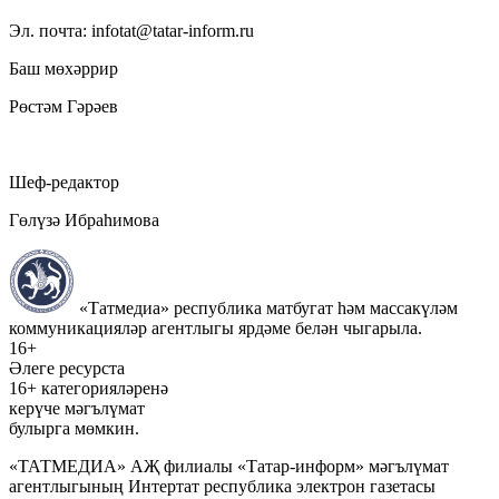
Эл. почта: infotat@tatar-inform.ru
Баш мөхәррир
Рөстәм Гәрәев
Шеф-редактор
Гөлүзә Ибраһимова
«Татмедиа» республика матбугат һәм массакүләм
коммуникацияләр агентлыгы ярдәме белән чыгарыла.
16+
Әлеге ресурста
16+ категорияләренә
керүче мәгълүмат
булырга мөмкин.
«ТАТМЕДИА» АҖ филиалы «Татар-информ» мәгълүмат
агентлыгының Интертат республика электрон газетасы