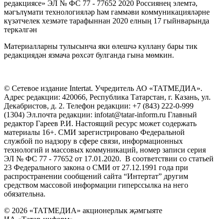
редакциясе» ЭЛ № ФС 77 - 77652 2020 Россиянең элемтә,
мәгълүмати технологияләр һәм гаммәви коммуникацияләрне
күзәтчелек хезмәте тарафыннан 2020 елның 17 гыйнварында
теркәлгән
Материалларны тулысынча яки өлешчә куллану бары тик
редакциядән язмача рөхсәт булганда гына мөмкин.
© Сетевое издание Intertat. Учредитель АО «ТАТМЕДИА».
Адрес редакции: 420066, Республика Татарстан, г. Казань, ул.
Декабристов, д. 2. Телефон редакции: +7 (843) 222-0-999
(1304) Эл.почта редакции: infotat@tatar-inform.ru Главный
редактор Гареев Р.И. Настоящий ресурс может содержать
материалы 16+. СМИ зарегистрировано Федеральной
службой по надзору в сфере связи, информационных
технологий и массовых коммуникаций, номер записи серия
ЭЛ № ФС 77 - 77652 от 17.01.2020. В соответствии со статьей
23 Федерального закона о СМИ от 27.12.1991 года при
распространении сообщений сайта “Интертат” другим
средством массовой информации гиперссылка на него
обязательна.
© 2026 «ТАТМЕДИА» акционерлык җәмгыяте