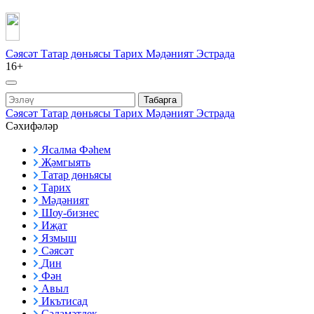
Сәясәт
Татар дөньясы
Тарих
Мәдәният
Эстрада
16+
Табарга
Сәясәт
Татар дөньясы
Тарих
Мәдәният
Эстрада
Сәхифәләр
Ясалма Фәһем
Җәмгыять
Татар дөньясы
Тарих
Мәдәният
Шоу-бизнес
Иҗат
Язмыш
Сәясәт
Дин
Фән
Авыл
Икътисад
Сәламәтлек