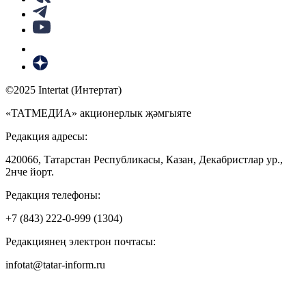
©2025 Intertat (Интертат)
«ТАТМЕДИА» акционерлык җәмгыяте
Редакция адресы:
420066, Татарстан Республикасы, Казан, Декабристлар ур.,
2нче йорт.
Редакция телефоны:
+7 (843) 222-0-999 (1304)
Редакциянең электрон почтасы:
infotat@tatar-inform.ru