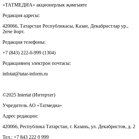
«ТАТМЕДИА» акционерлык җәмгыяте
Редакция адресы:
420066, Татарстан Республикасы, Казан, Декабристлар ур.,
2нче йорт.
Редакция телефоны:
+7 (843) 222-0-999 (1304)
Редакциянең электрон почтасы:
infotat@tatar-inform.ru
©2025 Intertat (Интертат)
Учредитель АО «Татмедиа»
Адрес редакции:
420066, Республика Татарстан, г. Казань, ул. Декабристов, д. 2
Тел.: +7 843 222 0 999