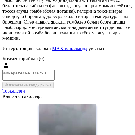
гөмбә белән генә түгел, маринадланган, тозланган гөмбә
белән теләсә кайсы ел фасылында агуланырга мөмкин. Әйтик,
төссез агулы гөмбә (белая поганка), галерина токсиннары
эшкәртүгә бирешми, дөресрәге алар югары температурага да
бирешми. Әгәр ашарга яраклы гөмбәләр белән бергә шушы
гөмбәләр дә консервланган, маринадланган яки туңдырылган
икән, свежий гөмбә белән агуланган кебек үк агуланырга
мөмкин.
Интертат яңалыкларын
MAX-каналында
укыгыз
Комментарийлар (0)
Фикерегезне калдырыгыз
Теркәлергә
Калган символлар: