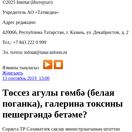
©2025 Intertat (Интертат)
Учредитель АО «Татмедиа»
Адрес редакции:
420066, Республика Татарстан, г. Казань, ул. Декабристов, д. 2
Тел.: +7 843 222 0 999
Эл. почта: infotat@tatar-inform.ru
Язманы тыңлагыз
Җәмгыять
13 сентябрь 2019 13:00
Төссез агулы гөмбә (белая
поганка), галерина токсины
пешергәндә бетәме?
Сорауга ТР Сәламәтлек саклау министрлыгының штаттан