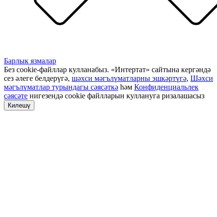
Барлык язмалар
Без cookie-файллар кулланабыз. «Интертат» сайтына кергәндә
сез әлеге белдерүгә,
шәхси мәгълүматларны эшкәртүгә
,
Шәхси
мәгълүматлар турындагы сәясәткә
һәм
Конфиденциальлек
сәясәте
нигезендә cookie файлларын куллануга ризалашасыз
Килешү