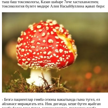
тыш баш токсикологы, Казан шәһәре 7нче хастаханәсенең
токсикология бүлеге мөдире Алия Насыйбуллина җавап бирә:
- Безгә пациентлар гөмбә сезоны вакытында гына түгел, ел
әйләнәсе мөрәҗәгать итә. Ник дигәндә, кеше бүген җыйган