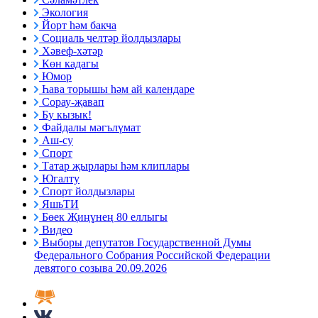
Экология
Йорт һәм бакча
Социаль челтәр йолдызлары
Хәвеф-хәтәр
Көн кадагы
Юмор
Һава торышы һәм ай календаре
Сорау-җавап
Бу кызык!
Файдалы мәгълүмат
Аш-су
Спорт
Татар җырлары һәм клиплары
Югалту
Спорт йолдызлары
ЯшьТИ
Бөек Җиңүнең 80 еллыгы
Видео
Выборы депутатов Государственной Думы
Федерального Собрания Российской Федерации
девятого созыва 20.09.2026