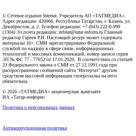
© Сетевое издание Intertat. Учредитель АО «ТАТМЕДИА».
Адрес редакции: 420066, Республика Татарстан, г. Казань, ул.
Декабристов, д. 2. Телефон редакции: +7 (843) 222-0-999
(1304) Эл.почта редакции: infotat@tatar-inform.ru Главный
редактор Гареев Р.И. Настоящий ресурс может содержать
материалы 16+. СМИ зарегистрировано Федеральной
службой по надзору в сфере связи, информационных
технологий и массовых коммуникаций, номер записи серия
ЭЛ № ФС 77 - 77652 от 17.01.2020. В соответствии со статьей
23 Федерального закона о СМИ от 27.12.1991 года при
распространении сообщений сайта “Интертат” другим
средством массовой информации гиперссылка на него
обязательна.
© 2026 «ТАТМЕДИА» акционерлык җәмгыяте
ИА «Татар-информ»
Политика о персональных данных
Антикоррупционная политика