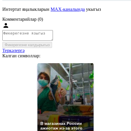
Интертат яңалыкларын
MAX-каналында
укыгыз
Комментарийлар (0)
Фикерегезне калдырыгыз
Теркәлергә
Калган символлар:
В магазинах России
ажиотаж из-за этого