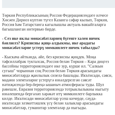
Төркия Республикасының Россия Федерациясендәге илчесе
Хөсәен Дириоз күптән түгел Казанга сәфәр кылып, Төркия,
Россия һәм Татарстанга кагылышлы актуаль вакыйгаларга
багышланган интервью бирде.
- Сез ике яклы мөнәсәбәтләрнең бүгенге хәлен ничек
бәялисез? Кризисны җиңә алдыкмы, ике арадагы
мөнәсәбәтләрне үстерү мөмкинлеге ничек табылды?
- Кыскача әйткәндә, әйе, без кризисны җиңдек. Моңа
тәфсилләбрәк тукталсак, Россия белән Төркия – Кара диңгез
бассейны территориясендәге ике зур, күрше ил. "Салкын
сугыш" чорыннан соң Россия белән Төркия арасындагы
мөнәсәбәтләрдә җанлылык сизелә башлады. Икътисади, сәяси,
мәдәни элемтәләрне үстерүгә юнәлдерелгән сәясәт
нәтиҗәсендә бер-береңә ышаныч атмосферасы туды. Шул
рәвешле, Евразия территориясендә тотрыклылыкны ныгыту
юнәлешендә бергәләп хәрәкәт итү мөмкинлеге барлыкка
килде. Икътисади мөнәсәбәтләр үсеш кичерде, сәүдә-
икътисади хезмәттәшлек үсү белән халыклар арасындагы
мөнәсәбәтләр, гуманитар элемтәләр дә ныгыды.