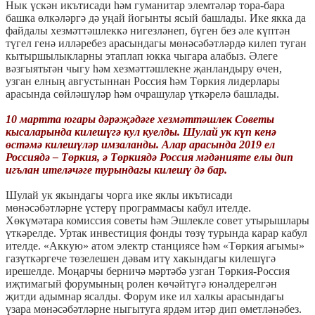
Нык үскән икътисади һәм гуманитар элемтәләр тора-бара
башка өлкәләргә дә уңай йогынты ясый башлады. Ике якка да
файдалы хезмәттәшлеккә нигезләнеп, бүген без әле күптән
түгел генә илләребез арасындагы мөнәсәбәтләрдә килеп туган
кытыршылыкларны этаплап юкка чыгара алабыз. Әлеге
вәзгыятьтән чыгу һәм хезмәттәшлекне җанландыру өчен,
узган елның августыннан Россия һәм Төркия лидерлары
арасында сөйләшүләр һәм очрашулар үткәрелә башлады.
10 мартта югары дәрәҗәдәге хезмәттәшлек Советы
кысаларында килешүгә кул куелды. Шулай ук күп кенә
өстәмә килешүләр имзаланды. Алар арасында 2019 ел
Россиядә – Төркия, ә Төркиядә Россия мәдәнияте елы дип
игълан ителәчәге турындагы килешү дә бар.
Шулай ук якындагы чорга ике яклы икътисади
мөнәсәбәтләрне үстерү программасы кабул ителде.
Хөкүмәтара комиссия советы һәм Эшлекле совет утырышлары
үткәрелде. Уртак инвестиция фонды төзү турында карар кабул
ителде. «Аккую» атом электр станциясе һәм «Төркия агымы»
газүткәргече төзелешен дәвам итү хакындагы килешүгә
ирешелде. Моңарчы берничә мәртәбә узган Төркия-Россия
иҗтимагый форумының ролен көчәйтүгә юнәлдерелгән
җитди адымнар ясалды. Форум ике ил халкы арасындагы
үзара мөнәсәбәтләрне ныгытуга ярдәм итәр дип өметләнәбез.