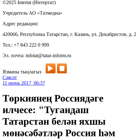
©2025 Intertat (Интертат)
Учредитель АО «Татмедиа»
Адрес редакции:
420066, Республика Татарстан, г. Казань, ул. Декабристов, д. 2
Тел.: +7 843 222 0 999
Эл. почта: infotat@tatar-inform.ru
Язманы тыңлагыз
Сәясәт
11 июнь 2017 06:37
Төркиянең Россиядәге
илчесе: "Тугандаш
Татарстан белән яхшы
мөнәсәбәтләр Россия һәм