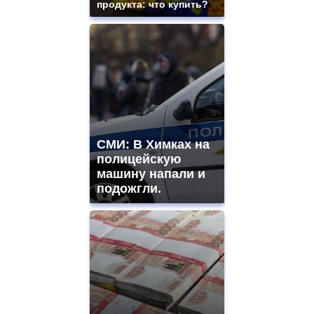
продукта: что купить?
СМИ: В Химках на
полицейскую
машину напали и
подожгли.