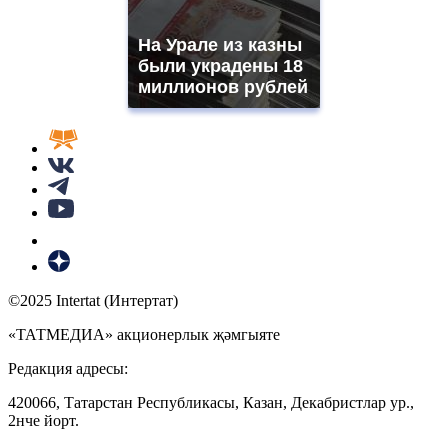
На Урале из казны
были украдены 18
миллионов рублей
©2025 Intertat (Интертат)
«ТАТМЕДИА» акционерлык җәмгыяте
Редакция адресы:
420066, Татарстан Республикасы, Казан, Декабристлар ур.,
2нче йорт.