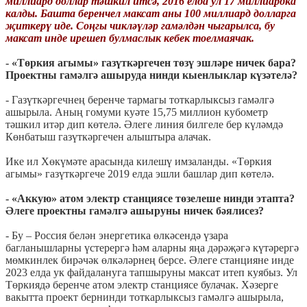
миллиард доллар тәшкил итсә, 2016 елда ул 17 миллиардка
калды. Башта беренчел максат аны 100 миллиард долларга
җиткерү иде. Соңгы чикләүләр гамәлдән чыгарылса, бу
максат инде ирешеп булмаслык кебек тоелмаячак.
- «Төркия агымы» газүткәргечен төзү эшләре ничек бара?
Проектны гамәлгә ашыруда нинди кыенлыклар күзәтелә?
- Газүткәргечнең беренче тармагы тоткарлыксыз гамәлгә
ашырыла. Аның гомуми куәте 15,75 миллион кубометр
тәшкил итәр дип көтелә. Әлеге линия билгеле бер күләмдә
Көнбатыш газүткәргечен алыштыра алачак.
Ике ил Хөкүмәте арасында килешү имзаланды. «Төркия
агымы» газүткәргече 2019 елда эшли башлар дип көтелә.
- «Аккую» атом электр станциясе төзелеше нинди этапта?
Әлеге проектны гамәлгә ашыруны ничек бәялисез?
- Бу – Россия белән энергетика өлкәсендә үзара
багланышларны үстерергә һәм аларны яңа дәрәҗәгә күтәрергә
мөмкинлек бирәчәк өлкәләрнең берсе. Әлеге станцияне инде
2023 елда ук файдалануга тапшыруны максат итеп куябыз. Ул
Төркиядә беренче атом электр станциясе булачак. Хәзерге
вакытта проект бернинди тоткарлыксыз гамәлгә ашырыла,