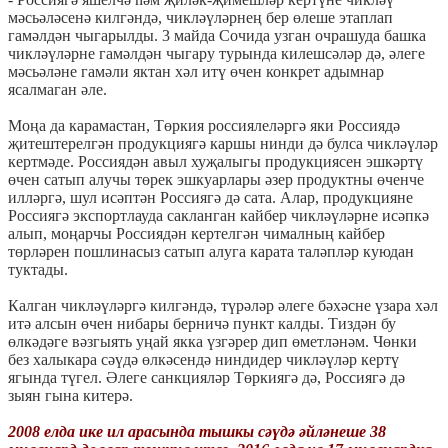
мәсьәләсенә килгәндә, чикләүләрнең бер өлеше этаплап
гамәлдән чыгарылды. 3 майда Сочида узган очрашуда башка
чикләүләрне гамәлдән чыгару турында килешсәләр дә, әлеге
мәсьәләне гамәли яктан хәл итү өчен конкрет адымнар
ясалмаган әле.
Моңа да карамастан, Төркия россиялеләргә яки Россиядә
җитештерелгән продукциягә каршы нинди дә булса чикләүләр
кертмәде. Россиядән авыл хуҗалыгы продукциясен эшкәртү
өчен сатып алучы төрек эшкуарлары әзер продуктны өченче
илләргә, шул исәптән Россиягә дә сата. Алар, продукцияне
Россиягә экспортлауда сакланган кайбер чикләүләрне исәпкә
алып, моңарчы Россиядән кертелгән чималның кайбер
төрләрен пошлинасыз сатып алуга карата таләпләр куюдан
туктады.
Калган чикләүләргә килгәндә, түрәләр әлеге бәхәсне үзара хәл
итә алсын өчен нибары берничә пункт калды. Тиздән бу
өлкәдәге вәзгыять уңай якка үзгәрер дип өметләнәм. Чөнки
без халыкара сәүдә өлкәсендә ниндидер чикләүләр кертү
ягында түгел. Әлеге санкцияләр Төркиягә дә, Россиягә дә
зыян гына китерә.
2008 елда ике ил арасында тышкы сәүдә әйләнеше 38