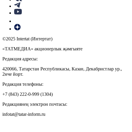
©2025 Intertat (Интертат)
«ТАТМЕДИА» акционерлык җәмгыяте
Редакция адресы:
420066, Татарстан Республикасы, Казан, Декабристлар ур.,
2нче йорт.
Редакция телефоны:
+7 (843) 222-0-999 (1304)
Редакциянең электрон почтасы:
infotat@tatar-inform.ru