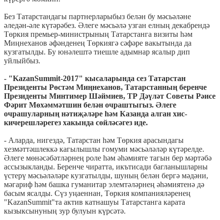
Без Татарстандагы партнерларыбыз белән бу мәсьәләне
әледән-әле күтәрәбез. Әлеге мәсьәлә узган елның декабрендә
Төркия премьер-министрының Татарстанга визиты һәм
Миңнеханов әфәнденең Төркиягә сәфәре вакытында да
кузгатылды. Бу юнәлештә тиешле адымнар ясалыр дип
уйлыйбыз.
- "KazanSummit-2017" кысаларында сез Татарстан
Президенты Рөстәм Миңнеханов, Татарстанның беренче
Президенты Минтимер Шәймиев, ТР Дәүләт Советы Рәисе
Фәрит Мөхәммәтшин белән очраштыгыз. Әлеге
очрашуларның нәтиҗәләре һәм Казанда алган хис-
кичерешләрегез хакында сөйләсәгез иде.
- Аларда, нигездә, Татарстан һәм Төркия арасындагы
хезмәттәшлеккә кагылышлы гомуми мәсьәләләр күтәрелде.
Әлеге мөнәсәбәтләрнең роле һәм әһәмияте тагын бер мәртәбә
ассызыкланды. Беренче чиратта, икътисади багланышларны
үстерү мәсьәләләре кузгатылды, шуның белән бергә мәдәни,
мәгариф һәм башка гуманитар элемтәләрнең әһәмиятенә дә
басым ясалды. Сүз уңаеннан, Төркия компанияләренең
"KazanSummit"та актив катнашуы Татарстанга карата
кызыксынуның зур булуын күрсәтә.