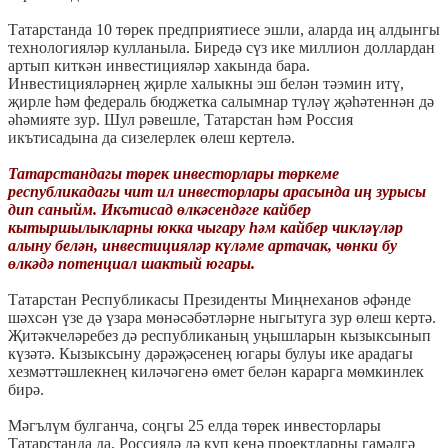
Татарстанда 10 төрек предприятиесе эшли, аларда иң алдынгы
технологияләр кулланыла. Биредә сүз ике миллион доллардан
артып киткән инвестицияләр хакында бара.
Инвестицияләрнең җирле халыкны эш белән тәэмин итү,
җирле һәм федераль бюджетка салымнар түләү җәһәтеннән дә
әһәмияте зур. Шул рәвешле, Татарстан һәм Россия
икътисадына да сизелерлек өлеш кертелә.
Татарстандагы төрек инвесторлары төркеме
республикадагы чит ил инвесторлары арасында иң зурысы
дип саныйм. Икътисад өлкәсендәге кайбер
кытыршылыкларны юкка чыгару һәм кайбер чикләүләр
алыну белән, инвестицияләр күләме артачак, чөнки бу
өлкәдә потенциал шактый югары.
Татарстан Республикасы Президенты Миңнеханов әфәнде
шәхсән үзе дә үзара мөнәсәбәтләрне ныгытуга зур өлеш кертә.
Җитәкчеләребез дә республиканың уңышларын кызыксынып
күзәтә. Кызыксыну дәрәҗәсенең югары булуы ике арадагы
хезмәттәшлекнең киләчәгенә өмет белән карарга мөмкинлек
бирә.
Мәгълүм булганча, соңгы 25 елда төрек инвесторлары
Татарстанда да, Россиядә дә күп кенә проектларны гамәлгә