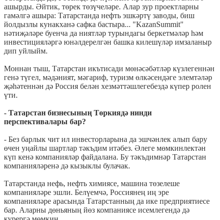
ашырды. Әйтик, төрек төзүчеләре. Алар зур проектларны
гамәлгә ашыра: Татарстанда нефть эшкәртү заводы, биш
йолдызлы кунакханә сафка бастыра... "KazanSummit"
нәтиҗәләре буенча да ниятләр турындагы беркетмәләр һәм
инвестицияләргә юнәлдерелгән башка килешүләр имзаланыр
дип уйлыйм.
Моннан тыш, Татарстан икътисади мөнәсәбәтләр күзлегеннән
генә түгел, мәдәният, мәгариф, туризм өлкәсендәге элемтәләр
җәһәтеннән дә Россия белән хезмәттәшлегебездә күпер ролен
үти.
- Татарстан бизнесының Төркиядә нинди
перспективалары бар?
- Без барлык чит ил инвесторларына да эшчәнлек алып бару
өчен уңайлы шартлар тәкъдим итәбез. Әлеге мөмкинлектән
күп кенә компанияләр файдалана. Бу тәкъдимнәр Татарстан
компанияләренә дә кызыклы булачак.
Татарстанда нефь, нефть химиясе, машина төзелеше
компанияләре эшли. Белүемчә, Россиянең иң эре
компанияләре арасында Татарстанның да ике предприятиесе
бар. Аларны дөньяның йөз компаниясе исемлегендә дә
күрергә мөмкин.