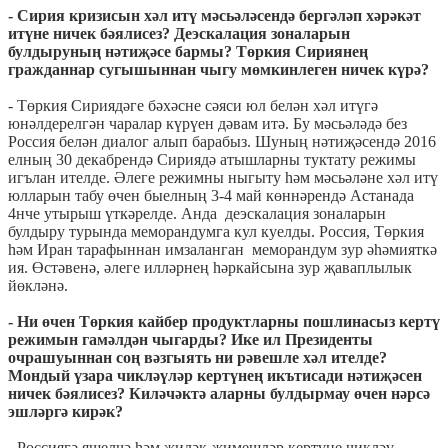
- Сирия кризисын хәл итү мәсьәләсендә бергәләп хәрәкәт
итүне ничек бәялисез? Деэскалация зоналарын
булдыруның нәтиҗәсе бармы? Төркия Сириянең
гражданнар сугышыннан чыгу мөмкинлеген ничек күрә?
- Төркия Сириядәге бәхәсне сәяси юл белән хәл итүгә
юнәлдерелгән чаралар күрүен дәвам итә. Бу мәсьәләдә без
Россия белән диалог алып барабыз. Шуның нәтиҗәсендә 2016
елның 30 декабрендә Сириядә атышларны туктату режимы
игълан ителде. Әлеге режимны ныгыту һәм мәсьәләне хәл итү
юлларын табу өчен быелның 3-4 май көннәрендә Астанада
4нче утырыш үткәрелде. Анда деэскалация зоналарын
булдыру турында меморандумга кул куелды. Россия, Төркия
һәм Иран тарафыннан имзаланган меморандум зур әһәмияткә
ия. Өстәвенә, әлеге илләрнең һәркайсына зур җаваплылык
йөкләнә.
- Ни өчен Төркия кайбер продуктларны пошлинасыз кертү
режимын гамәлдән чыгарды? Ике ил Президенты
очрашуыннан соң вәзгыять ни рәвешле хәл ителде?
Мондый үзара чикләүләр кертүнең икътисади нәтиҗәсен
ничек бәялисез? Киләчәктә аларны булдырмау өчен нәрсә
эшләргә кирәк?
- Россиягә яшелчә һәм җиләк-җимешләр кертүне чикләү