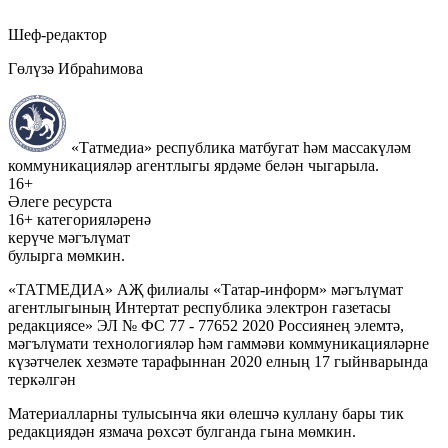
Шеф-редактор
Гөлүзә Ибраһимова
«Татмедиа» республика матбугат һәм массакүләм
коммуникацияләр агентлыгы ярдәме белән чыгарыла.
16+
Әлеге ресурста
16+ категорияләренә
керүче мәгълүмат
булырга мөмкин.
«ТАТМЕДИА» АҖ филиалы «Татар-информ» мәгълүмат
агентлыгының Интертат республика электрон газетасы
редакциясе» ЭЛ № ФС 77 - 77652 2020 Россиянең элемтә,
мәгълүмати технологияләр һәм гаммәви коммуникацияләрне
күзәтчелек хезмәте тарафыннан 2020 елның 17 гыйнварында
теркәлгән
Материалларны тулысынча яки өлешчә куллану бары тик
редакциядән язмача рөхсәт булганда гына мөмкин.