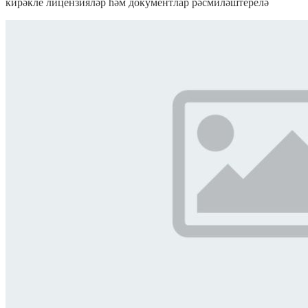
кирәкле лицензияләр һәм документлар рәсмиләштерелә