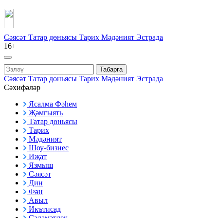
Сәясәт
Татар дөньясы
Тарих
Мәдәният
Эстрада
16+
Табарга
Сәясәт
Татар дөньясы
Тарих
Мәдәният
Эстрада
Сәхифәләр
Ясалма Фәһем
Җәмгыять
Татар дөньясы
Тарих
Мәдәният
Шоу-бизнес
Иҗат
Язмыш
Сәясәт
Дин
Фән
Авыл
Икътисад
Сәламәтлек