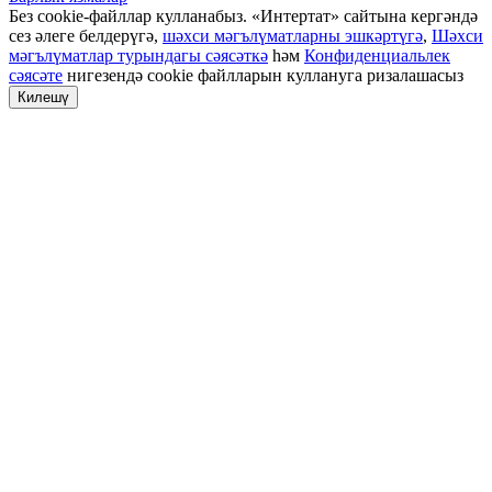
Без cookie-файллар кулланабыз. «Интертат» сайтына кергәндә
сез әлеге белдерүгә,
шәхси мәгълүматларны эшкәртүгә
,
Шәхси
мәгълүматлар турындагы сәясәткә
һәм
Конфиденциальлек
сәясәте
нигезендә cookie файлларын куллануга ризалашасыз
Килешү