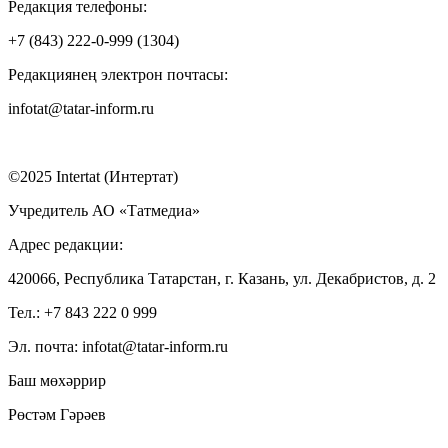
Редакция телефоны:
+7 (843) 222-0-999 (1304)
Редакциянең электрон почтасы:
infotat@tatar-inform.ru
©2025 Intertat (Интертат)
Учредитель АО «Татмедиа»
Адрес редакции:
420066, Республика Татарстан, г. Казань, ул. Декабристов, д. 2
Тел.: +7 843 222 0 999
Эл. почта: infotat@tatar-inform.ru
Баш мөхәррир
Рөстәм Гәрәев