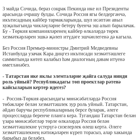
3 майда Сочида, бераз соңрак Пекинда ике ил Президенты
арасында очрашу булды. Сочида Россия ягы белдергәнчә,
икътисадның кайбер тармакларында, шул исәптән авыл
хуҗалыгында чикләүләрне бетерү буенча эш алып барылачак.
Бу - Төркия компанияләренең кайбер өлкәләрдә төрек
хезмәткәрләрен эшкә җәлеп итүдәге эшчәнлегенә дә кагыла.
Без Россия Премьер-министры Дмитрий Медведевны
Истанбулда узачак Кара диңгез икътисади хезмәттәшлеге
саммитында көтеп калабыз һәм диалогның дәвам итүенә
өметләнәбез.
- Татарстан ике яклы элемтәләрне җайга салуда нинди
роль уйный? Республикадагы төп проектлар рәтенә
кайсыларын кертер идегез?
- Россия-Төркия арасындагы мөнәсәбәтләрдә Россия
төбәкләре белән хезмәттәшлек зур роль уйный. Татарстан,
әйдәп баручы республикаларның берсе буларак, әлеге
процессларда беренче планга керә. Тугандаш Татарстан белән
үзара мөнәсәбәтләр төрле өлкәләрдә Россия белән
хезмәттәшлекне үстерүгә сизелерлек өлеш кертә. Әлеге
хезмәттәшлекнең нәтиҗәләрен күреп торасыз, алар хакында
барыбыз да беләбез.