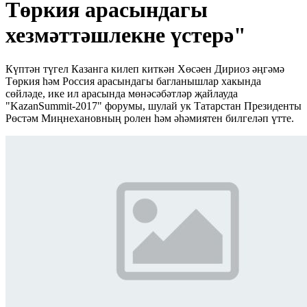
Төркия арасындагы
хезмәттәшлекне үстерә"
Күптән түгел Казанга килеп киткән Хөсәен Дириоз әңгәмә
Төркия һәм Россия арасындагы багланышлар хакында
сөйләде, ике ил арасында мөнәсәбәтләр җайлауда
"KazanSummit-2017" форумы, шулай ук Татарстан Президенты
Рөстәм Миңнехановның ролен һәм әһәмиятен билгеләп үтте.