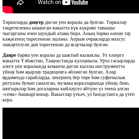
Төркиләрдә
дөңгер
дигән уен коралы да булган. Төркиләр
тәңречелеккә ышанган вакытта күк күкрәве тавышы
чыгарганы өчен шундый атама бирә. Аның бәрмә өлеше тау
кәҗәсенең тиресеннән эшләнә. Аерым очракларда махсус
эшкәртелгән дөя тиресеннән дә ясаучылар булган.
Даире
бәрмә уен коралы да шактый кызыклы. Ул хәзерге
вакытта Үзбәкстан, Таҗикстанда кулланыла. Урта гасырларда
әлеге уен коралында кеманча дигән кыллы инструментта
уйнау һәм җырлау традициягә әйләнгән булган. Алар
ярдәмендә сарайларда, зикернең бер төре һәм суфичылык
ритуалы булып саналган, музыка коралларында уйнау, бию,
шигырьләр һәм догаларны көйләүсез әйтүне үз эченә алган
«сема» башкарганнар. Вакытлар үткәч, ул Һиндстанга да үтеп
керә.