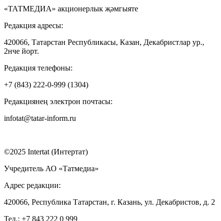
«ТАТМЕДИА» акционерлык җәмгыяте
Редакция адресы:
420066, Татарстан Республикасы, Казан, Декабристлар ур.,
2нче йорт.
Редакция телефоны:
+7 (843) 222-0-999 (1304)
Редакциянең электрон почтасы:
infotat@tatar-inform.ru
©2025 Intertat (Интертат)
Учредитель АО «Татмедиа»
Адрес редакции:
420066, Республика Татарстан, г. Казань, ул. Декабристов, д. 2
Тел.: +7 843 222 0 999