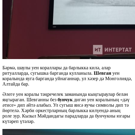
Бәрмә, шаулы уен кораллары да барлыкка килә, алар
ритуалларда, сугышка барганда кулланыла.
Шевган
уен
коралында яуга барганда уйнаганнар, ул хәзер дә Монголиядә,
Алтайда бар.
Әлеге уен коралы тәңречелек заманында кыңгыраулар белән
яңгыраган. Шевганны без
бунчук
дигән уен коралының «дәү
әтисе» дип әйтә алабыз. Ул сугыш яисә яучы символы дип тә
йөртелә. Хәрби оркестрларның барлыкка килүендә аның
роле зур. Кызыл Мәйдандагы парадларда да бунчукны югары
күтәреп үтәләр.