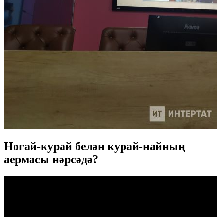
Ногай-курай белән курай-найның
аермасы нәрсәдә?