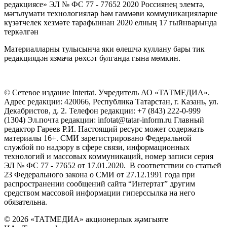
редакциясе» ЭЛ № ФС 77 - 77652 2020 Россиянең элемтә,
мәгълүмати технологияләр һәм гаммәви коммуникацияләрне
күзәтчелек хезмәте тарафыннан 2020 елның 17 гыйнварында
теркәлгән
Материалларны тулысынча яки өлешчә куллану бары тик
редакциядән язмача рөхсәт булганда гына мөмкин.
© Сетевое издание Intertat. Учредитель АО «ТАТМЕДИА».
Адрес редакции: 420066, Республика Татарстан, г. Казань, ул.
Декабристов, д. 2. Телефон редакции: +7 (843) 222-0-999
(1304) Эл.почта редакции: infotat@tatar-inform.ru Главный
редактор Гареев Р.И. Настоящий ресурс может содержать
материалы 16+. СМИ зарегистрировано Федеральной
службой по надзору в сфере связи, информационных
технологий и массовых коммуникаций, номер записи серия
ЭЛ № ФС 77 - 77652 от 17.01.2020. В соответствии со статьей
23 Федерального закона о СМИ от 27.12.1991 года при
распространении сообщений сайта “Интертат” другим
средством массовой информации гиперссылка на него
обязательна.
© 2026 «ТАТМЕДИА» акционерлык җәмгыяте