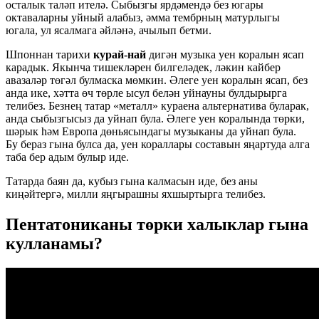
осталык таләп ителә. Сыбызгы ярдәмендә без югары
октаваларны уйный алабыз, әмма тембрның матурлыгы
югала, ул ясалмага әйләнә, ачылып бетми.
Шпоннан тарихи
курай-най
дигән музыка уен коралын ясап
карадык. Якынча тишекләрен билгеләдек, ләкин кайбер
авазаләр төгәл булмаска мөмкин. Әлеге уен коралын ясап, без
анда ике, хәтта өч төрле ысул белән уйнауны булдырырга
телибез. Безнең татар «металл» кураена альтернатива буларак,
анда сыбызгысыз да уйнап була. Әлеге уен коралында төрки,
шәрык һәм Европа дөньясындагы музыканы да уйнап була.
Бу бераз гына булса да, уен кораллары составын яңартуда алга
таба бер адым булыр иде.
Татарда баян да, кубыз гына калмасын иде, без аны
киңәйтергә, милли яңгырашны яхшыртырга телибез.
Пентатониканы төрки халыклар гына
кулланамы?