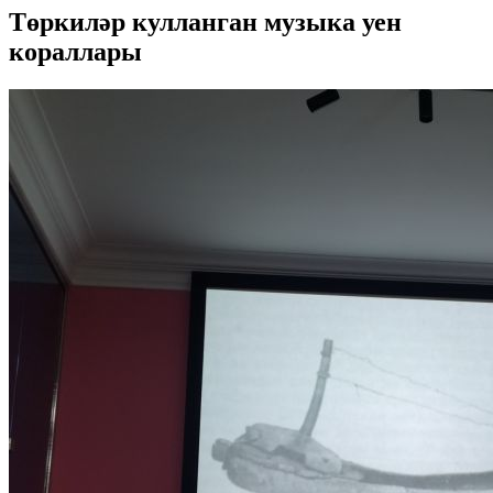
Төркиләр кулланган музыка уен
кораллары