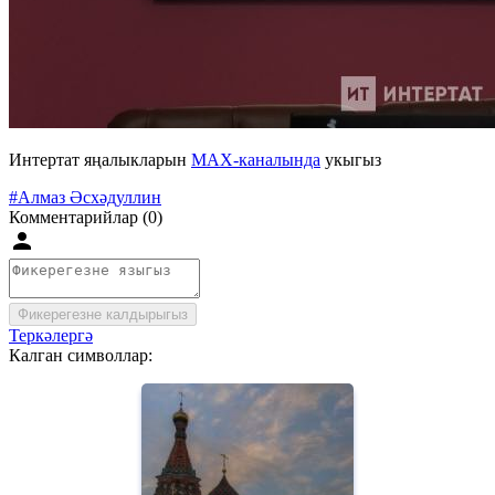
Интертат яңалыкларын
MAX-каналында
укыгыз
#Алмаз Әсхәдуллин
Комментарийлар (0)
Фикерегезне калдырыгыз
Теркәлергә
Калган символлар: