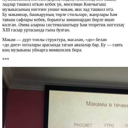
ладлар тәшкил иткән кебек үк, мөселман Көнчыгыш
музыкасының нигезен унике мәкам, яки лад тәшкил итә.
Бу мәкамнәр, башкаруның төрле стильләре, жанрлары һәм
тавыш сафлары кебек, борынгы заманнардан бирле яшәп
килгән. Әмма аларны системалаштыру һәм теоретик нигезләү
XIII гасыр уртасында гына булган.
Мәкам — дүрт тонлы структура, мәсәлән, «до» белән
«до диез» ноталары арасында тагын авазәләр бар. Бу — гаять
киң музыканы уйнарга мөмкинлек бирә.
***