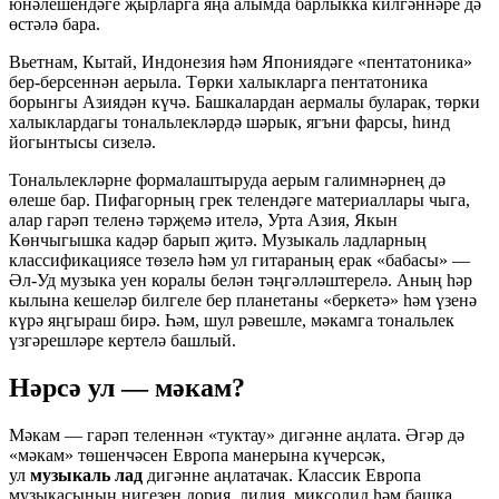
юнәлешендәге җырларга яңа алымда барлыкка килгәннәре дә
өстәлә бара.
Вьетнам, Кытай, Индонезия һәм Япониядәге «пентатоника»
бер-берсеннән аерыла. Төрки халыкларга пентатоника
борынгы Азиядән күчә. Башкалардан аермалы буларак, төрки
халыклардагы тональлекләрдә шәрык, ягъни фарсы, һинд
йогынтысы сизелә.
Тональлекләрне формалаштыруда аерым галимнәрнең дә
өлеше бар. Пифагорның грек телендәге материаллары чыга,
алар гарәп теленә тәрҗемә ителә, Урта Азия, Якын
Көнчыгышка кадәр барып җитә. Музыкаль ладларның
классификациясе төзелә һәм ул гитараның ерак «бабасы» —
Әл-Уд музыка уен коралы белән тәңгәлләштерелә. Аның һәр
кылына кешеләр билгеле бер планетаны «беркетә» һәм үзенә
күрә яңгыраш бирә. Һәм, шул рәвешле, мәкамга тональлек
үзгәрешләре кертелә башлый.
Нәрсә ул — мәкам?
Мәкам — гарәп теленнән «туктау» дигәнне аңлата. Әгәр дә
«мәкам» төшенчәсен Европа манерына күчерсәк,
ул
музыкаль лад
дигәнне аңлатачак. Классик Европа
музыкасының нигезен дория, лидия, миксолид һәм башка