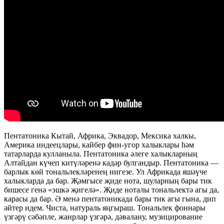
Пентатоника Кытай, Африка, Эквадор, Мексика халкы,
Америка индеецлары, кайбер фин-угор халыклары һәм
татарларда кулланыла. Пентатоника әлеге халыкларның
Алтайдан күчеп китүләренә кадәр булгандыр. Пентатоника —
барлык көй тональлекләренең нигезе. Ул Африкада яшәүче
халыкларда да бар. Җәмгысе җиде нота, шуларның бары тик
бишесе генә «эшкә җигелә». Җиде ноталы тональлектә агы да,
карасы да бар. Ә менә пентатоникада бары тик агы гына, дип
әйтер идем. Чиста, натураль яңгыраш. Тональлек фоннары
үзгәрү сәбәпле, жанрлар үзгәрә, дәвалану, музицирование