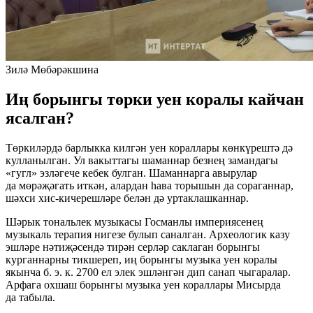
Зилә Мөбәрәкшина
Иң борынгы төрки уен коралы кайчан
ясалган?
Төркиләрдә барлыкка килгән уен кораллары көнкүрештә дә
кулланылган. Ул вакыттагы шаманнар безнең замандагы
«гугл» эзләгече кебек булган. Шаманнарга авырулар
да мөрәҗәгать иткән, алардан һава торышын да сораганнар,
шәхси хис-кичерешләре белән дә уртаклашканнар.
Шәрык тональлек музыкасы Госманлы империясенең
музыкаль терапия нигезе булып саналган. Археологик казу
эшләре нәтиҗәсендә тирән серләр саклаган борынгы
курганнарны тикшереп, иң борынгы музыка уен коралы
якынча б. э. к. 2700 ел элек эшләнгән дип санап чыгаралар.
Арфага охшаш борынгы музыка уен кораллары Мисырда
да табыла.