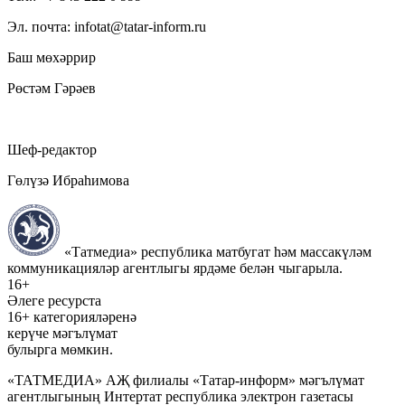
Эл. почта: infotat@tatar-inform.ru
Баш мөхәррир
Рөстәм Гәрәев
Шеф-редактор
Гөлүзә Ибраһимова
«Татмедиа» республика матбугат һәм массакүләм
коммуникацияләр агентлыгы ярдәме белән чыгарыла.
16+
Әлеге ресурста
16+ категорияләренә
керүче мәгълүмат
булырга мөмкин.
«ТАТМЕДИА» АҖ филиалы «Татар-информ» мәгълүмат
агентлыгының Интертат республика электрон газетасы