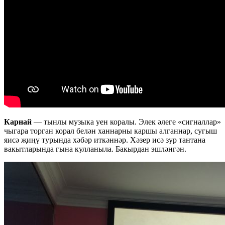
Карнай
— тынлы музыка уен коралы. Элек әлеге «сигналлар»
чыгара торган корал белән ханнарны каршы алганнар, сугыш
яисә җиңү турында хәбәр иткәннәр. Хәзер исә зур тантана
вакытларында гына кулланыла. Бакырдан эшләнгән.