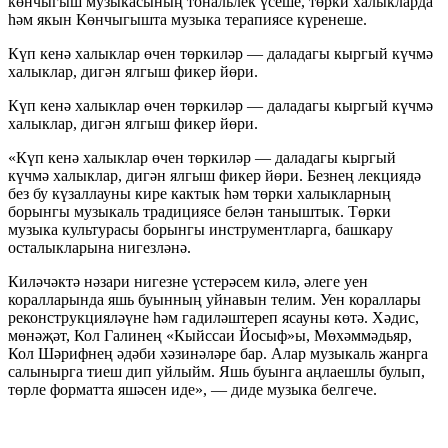
көнчыгыш музыкасының тональлек үсеше, төрки халыкларда
һәм якын Көнчыгышта музыка терапиясе күренеше.
Күп кенә халыклар өчен төркиләр — даладагы кыргый күчмә
халыклар, дигән ялгыш фикер йөри.
Күп кенә халыклар өчен төркиләр — даладагы кыргый күчмә
халыклар, дигән ялгыш фикер йөри.
«Күп кенә халыклар өчен төркиләр — даладагы кыргый
күчмә халыклар, дигән ялгыш фикер йөри. Безнең лекциядә
без бу күзаллауны кире кактык һәм төрки халыкларның
борынгы музыкаль традициясе белән таныштык. Төрки
музыка культурасы борынгы инструментларга, башкару
осталыкларына нигезләнә.
Киләчәктә нәзари нигезне үстерәсем килә, әлеге уен
коралларында яшь буынның уйнавын телим. Уен кораллары
реконструкцияләүне һәм гадиләштереп ясауны көтә. Хәдис,
мөнәҗәт, Кол Галинең «Кыйссаи Йосыф»ы, Мөхәммәдьяр,
Кол Шәрифнең әдәби хәзинәләре бар. Алар музыкаль жанрга
салынырга тиеш дип уйлыйм. Яшь буынга аңлаешлы булып,
төрле форматта яшәсен иде», — диде музыка белгече.