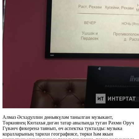
Алмаз Әсхәдуллин дөньякүләм танылган музыкант,
Төркиянең Кютахья дигән татар авылында туган Рәхми Оруч
Гүвәнч фикеренә таянып, өч аспектка тукталды: музыка
коралларының тарихи географиясе, төрки һәм якын