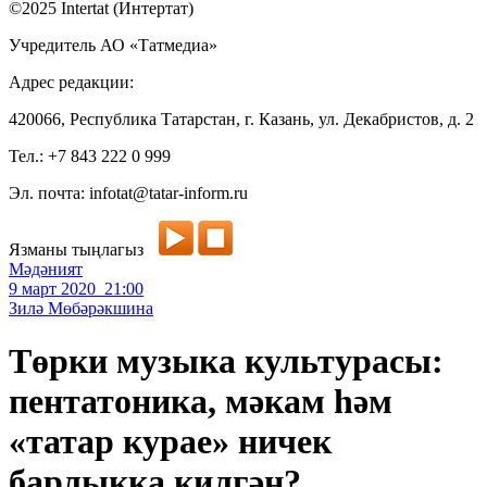
©2025 Intertat (Интертат)
Учредитель АО «Татмедиа»
Адрес редакции:
420066, Республика Татарстан, г. Казань, ул. Декабристов, д. 2
Тел.: +7 843 222 0 999
Эл. почта: infotat@tatar-inform.ru
Язманы тыңлагыз
Мәдәният
9 март 2020 21:00
Зилә Мөбәрәкшина
Төрки музыка культурасы:
пентатоника, мәкам һәм
«татар курае» ничек
барлыкка килгән?