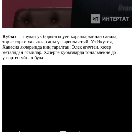
Кубыз
— шулай ук борынгы уен коралларыннан санала,
төрле төрки халыклар аны үзләренчә атый. Ул Якутия,
Хакасия якларында киң таралган. Элек агачтан, хәзер
металлдан ясыйлар. Хәзерге кубызларда тональлекне дә
үзгәртеп уйнап була.