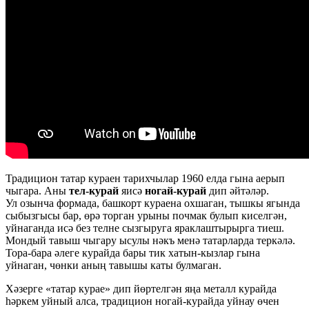
Традицион татар кураен тарихчылар 1960 елда гына аерып
чыгара. Аны
тел-курай
яисә
ногай-курай
дип әйтәләр.
Ул озынча формада, башкорт кураена охшаган, тышкы ягында
сыбызгысы бар, өрә торган урыны почмак булып киселгән,
уйнаганда исә без телне сызгыруга яраклаштырырга тиеш.
Мондый тавыш чыгару ысулы нәкъ менә татарларда теркәлә.
Тора-бара әлеге курайда бары тик хатын-кызлар гына
уйнаган, чөнки аның тавышы каты булмаган.
Хәзерге «татар курае» дип йөртелгән яңа металл курайда
һәркем уйный алса, традицион ногай-курайда уйнау өчен