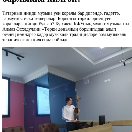
Татарның нинди музыка уен коралы бар дигәндә, гадәттә,
гармунны искә төшерәләр. Борынгы төркиләрнең уен
кораллары нинди булган? Бу хакта КФУның мультимузыканты
Алмаз Әсхәдуллин «Төрки дөньяның борынгыдан алып
безнең көннәргә кадәр музыкаль традицияләре һәм музыкаль
терапиясе» лекциясендә сөйләде.