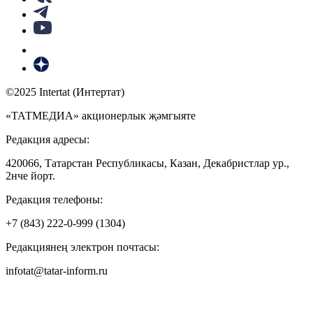
©2025 Intertat (Интертат)
«ТАТМЕДИА» акционерлык җәмгыяте
Редакция адресы:
420066, Татарстан Республикасы, Казан, Декабристлар ур.,
2нче йорт.
Редакция телефоны:
+7 (843) 222-0-999 (1304)
Редакциянең электрон почтасы:
infotat@tatar-inform.ru