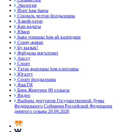
Экология
Йорт һәм бакча
Социаль челтәр йолдызлары
Хәвеф-хәтәр
Көн кадагы
Юмор
Һава торышы һәм ай календаре
Сорау-җавап
Бу кызык!
Файдалы мәгълүмат
Аш-су
Спорт
Татар җырлары һәм клиплары
Югалту
Спорт йолдызлары
ЯшьТИ
Бөек Җиңүнең 80 еллыгы
Видео
Выборы депутатов Государственной Думы
Федерального Собрания Российской Федерации
девятого созыва 20.09.2026