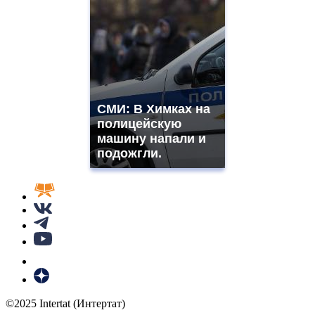
СМИ: В Химках на
полицейскую
машину напали и
подожгли.
©2025 Intertat (Интертат)