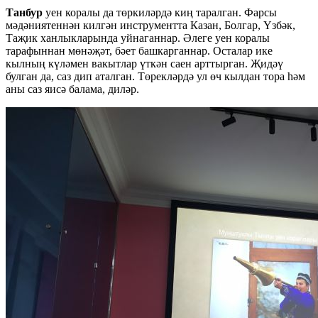
Танбур
уен коралы да төркиләрдә киң таралган. Фарсы
мәдәниятеннән килгән инструментта Казан, Болгар, Үзбәк,
Таҗик ханлыкларында уйнаганнар. Әлеге уен коралы
тарафыннан мөнәҗәт, бәет башкарганнар. Осталар ике
кылның күләмен вакытлар үткән саен арттырган. Җидәү
булган да, саз дип аталган. Төрекләрдә ул өч кылдан тора һәм
аны саз яисә балама, диләр.