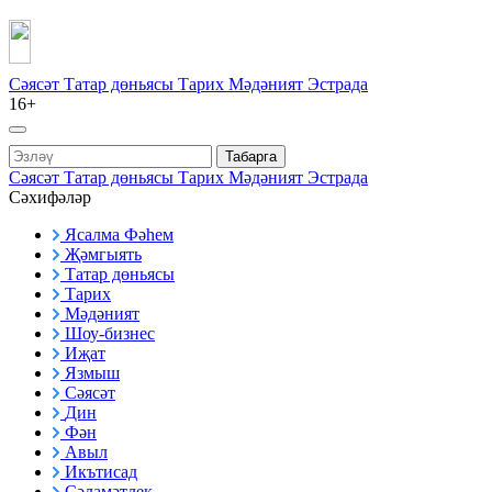
Сәясәт
Татар дөньясы
Тарих
Мәдәният
Эстрада
16+
Табарга
Сәясәт
Татар дөньясы
Тарих
Мәдәният
Эстрада
Сәхифәләр
Ясалма Фәһем
Җәмгыять
Татар дөньясы
Тарих
Мәдәният
Шоу-бизнес
Иҗат
Язмыш
Сәясәт
Дин
Фән
Авыл
Икътисад
Сәламәтлек