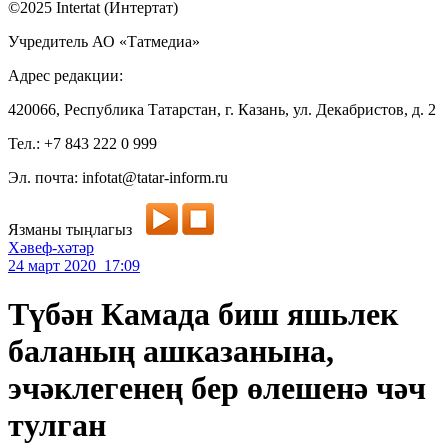
©2025 Intertat (Интертат)
Учредитель АО «Татмедиа»
Адрес редакции:
420066, Республика Татарстан, г. Казань, ул. Декабристов, д. 2
Тел.: +7 843 222 0 999
Эл. почта: infotat@tatar-inform.ru
Язманы тыңлагыз
Хәвеф-хәтәр
24 март 2020 17:09
Түбән Камада биш яшьлек
баланың ашказанына,
эчәклегенең бер өлешенә чәч
тулган