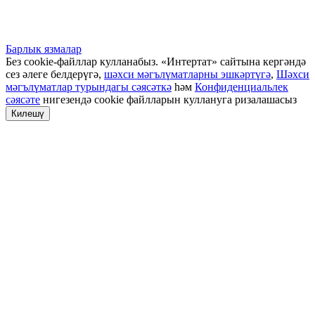
Барлык язмалар
Без cookie-файллар кулланабыз. «Интертат» сайтына кергәндә
сез әлеге белдерүгә,
шәхси мәгълүматларны эшкәртүгә
,
Шәхси
мәгълүматлар турындагы сәясәткә
һәм
Конфиденциальлек
сәясәте
нигезендә cookie файлларын куллануга ризалашасыз
Килешү