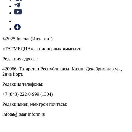
©2025 Intertat (Интертат)
«ТАТМЕДИА» акционерлык җәмгыяте
Редакция адресы:
420066, Татарстан Республикасы, Казан, Декабристлар ур.,
2нче йорт.
Редакция телефоны:
+7 (843) 222-0-999 (1304)
Редакциянең электрон почтасы:
infotat@tatar-inform.ru