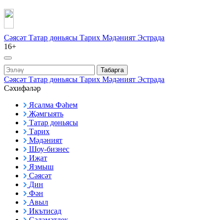
Сәясәт
Татар дөньясы
Тарих
Мәдәният
Эстрада
16+
Табарга
Сәясәт
Татар дөньясы
Тарих
Мәдәният
Эстрада
Сәхифәләр
Ясалма Фәһем
Җәмгыять
Татар дөньясы
Тарих
Мәдәният
Шоу-бизнес
Иҗат
Язмыш
Сәясәт
Дин
Фән
Авыл
Икътисад
Сәламәтлек