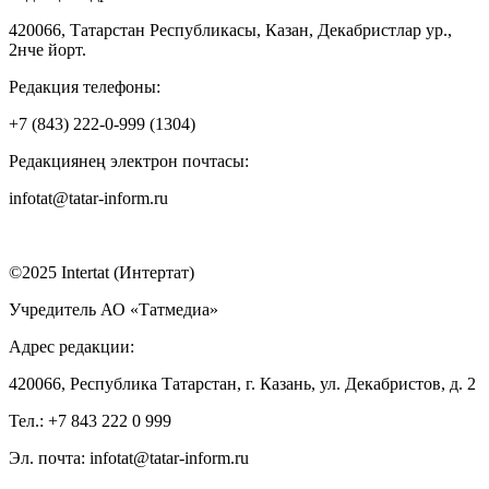
420066, Татарстан Республикасы, Казан, Декабристлар ур.,
2нче йорт.
Редакция телефоны:
+7 (843) 222-0-999 (1304)
Редакциянең электрон почтасы:
infotat@tatar-inform.ru
©2025 Intertat (Интертат)
Учредитель АО «Татмедиа»
Адрес редакции:
420066, Республика Татарстан, г. Казань, ул. Декабристов, д. 2
Тел.: +7 843 222 0 999
Эл. почта: infotat@tatar-inform.ru