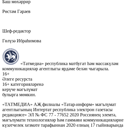
Баш мөхәррир
Рөстәм Гәрәев
Шеф-редактор
Гөлүзә Ибраһимова
«Татмедиа» республика матбугат һәм массакүләм
коммуникацияләр агентлыгы ярдәме белән чыгарыла.
16+
Әлеге ресурста
16+ категорияләренә
керүче мәгълүмат
булырга мөмкин.
«ТАТМЕДИА» АҖ филиалы «Татар-информ» мәгълүмат
агентлыгының Интертат республика электрон газетасы
редакциясе» ЭЛ № ФС 77 - 77652 2020 Россиянең элемтә,
мәгълүмати технологияләр һәм гаммәви коммуникацияләрне
күзәтчелек хезмәте тарафыннан 2020 елның 17 гыйнварында