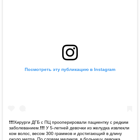
Посмотреть эту публикацию в Instagram
❗❗❗Хирурги ДГБ с ПЦ прооперировали пациентку с редким
заболеванием.❗❗❗ У 5-летней девочки из желудка извлекли
ком волос, весом 300 граммов и достигающий в длину
около метра. По словам медиков, в больницу девочка