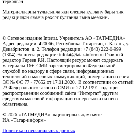
теркәлгән
Материалларны тулысынча яки өлешчә куллану бары тик
редакциядән язмача рөхсәт булганда гына мөмкин.
© Сетевое издание Intertat. Учредитель АО «ТАТМЕДИА».
Адрес редакции: 420066, Республика Татарстан, г. Казань, ул.
Декабристов, д. 2. Телефон редакции: +7 (843) 222-0-999
(1304) Эл.почта редакции: infotat@tatar-inform.ru Главный
редактор Гареев Р.И. Настоящий ресурс может содержать
материалы 16+. СМИ зарегистрировано Федеральной
службой по надзору в сфере связи, информационных
технологий и массовых коммуникаций, номер записи серия
ЭЛ № ФС 77 - 77652 от 17.01.2020. В соответствии со статьей
23 Федерального закона о СМИ от 27.12.1991 года при
распространении сообщений сайта “Интертат” другим
средством массовой информации гиперссылка на него
обязательна.
© 2026 «ТАТМЕДИА» акционерлык җәмгыяте
ИА «Татар-информ»
Политика о персональных данных