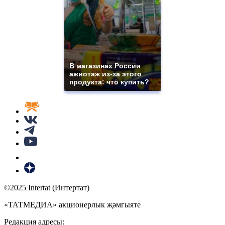
В магазинах России
ажиотаж из-за этого
продукта: что купить?
©2025 Intertat (Интертат)
«ТАТМЕДИА» акционерлык җәмгыяте
Редакция адресы: