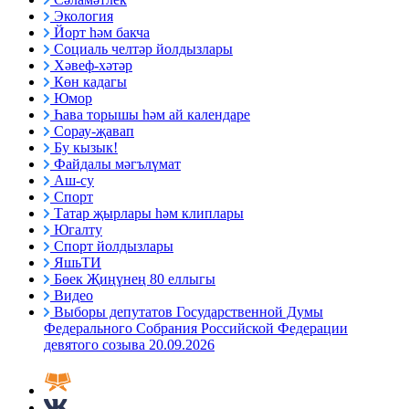
Экология
Йорт һәм бакча
Социаль челтәр йолдызлары
Хәвеф-хәтәр
Көн кадагы
Юмор
Һава торышы һәм ай календаре
Сорау-җавап
Бу кызык!
Файдалы мәгълүмат
Аш-су
Спорт
Татар җырлары һәм клиплары
Югалту
Спорт йолдызлары
ЯшьТИ
Бөек Җиңүнең 80 еллыгы
Видео
Выборы депутатов Государственной Думы
Федерального Собрания Российской Федерации
девятого созыва 20.09.2026