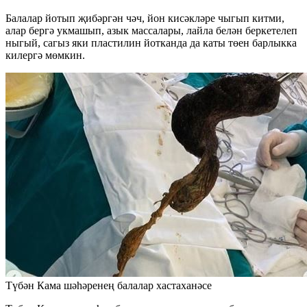
Балалар йотып җибәргән чәч, йон кисәкләре чыгып китми,
алар бергә укмашып, азык массалары, лайла белән беркетелеп
ныгый, сагыз яки пластилин йотканда да каты төен барлыкка
килергә мөмкин.
Түбән Кама шәһәренең балалар хастаханәсе