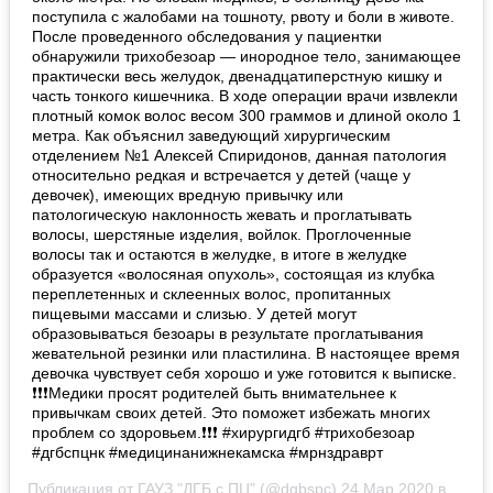
поступила с жалобами на тошноту, рвоту и боли в животе.
После проведенного обследования у пациентки
обнаружили трихобезоар — инородное тело, занимающее
практически весь желудок, двенадцатиперстную кишку и
часть тонкого кишечника. В ходе операции врачи извлекли
плотный комок волос весом 300 граммов и длиной около 1
метра. Как объяснил заведующий хирургическим
отделением №1 Алексей Спиридонов, данная патология
относительно редкая и встречается у детей (чаще у
девочек), имеющих вредную привычку или
патологическую наклонность жевать и проглатывать
волосы, шерстяные изделия, войлок. Проглоченные
волосы так и остаются в желудке, в итоге в желудке
образуется «волосяная опухоль», состоящая из клубка
переплетенных и склеенных волос, пропитанных
пищевыми массами и слизью. У детей могут
образовываться безоары в результате проглатывания
жевательной резинки или пластилина. В настоящее время
девочка чувствует себя хорошо и уже готовится к выписке.
❗❗❗Медики просят родителей быть внимательнее к
привычкам своих детей. Это поможет избежать многих
проблем со здоровьем.❗❗❗ #хирургидгб #трихобезоар
#дгбспцнк #медицинанижнекамска #мрнздраврт
Публикация от
ГАУЗ "ДГБ с ПЦ"
(@dgbspc)
24 Мар 2020 в 3:21 PDT