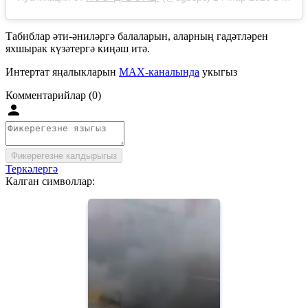
Табиблар әти-әниләргә балаларын, аларның гадәтләрен
яхшырак күзәтергә киңәш итә.
Интертат яңалыкларын
MAX-каналында
укыгыз
Комментарийлар (0)
Фикерегезне калдырыгыз
Теркәлергә
Калган символлар: