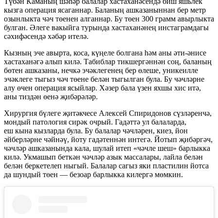
Түбән Каманың шәһәр балалар хастаханәсендә биш яшьлек
кызга операция ясаганнар. Баланың ашказаныннан бер метр
озынлыкта чәч төенен алганнар. Бу төен 300 грамм авырлыкта
булган. Әлеге вакыйга турында хастаханәнең инстаграмдагы
сәхифәсендә хәбәр ителә.
Кызның эче авырта, коса, күңеле болгана һәм аны әти-әнисе
хастаханәгә алып килә. Табиблар тикшергәннән соң, баланың
бөтен ашказаны, нечкә эчәклегенең бер өлеше, уникеилле
эчәклеге тыгыз чәч төене белән тыгылган була. Бу чәчләрне
алу өчен операция ясыйлар. Хәзер бала үзен яхшы хис итә,
аны тиздән өенә җибәрәләр.
Хирургия бүлеге җитәкчесе Алексей Спиридонов сүзләренчә,
мондый патология сирәк очрый. Гадәттә ул балаларда,
еш кына кызларда була. Бу балалар чәчләрен, киез, йон
әйберләрне чәйнәү, йоту гадәтеннән интегә. Йотып җибәргәч,
чәчләр ашказанында кала, шулай итеп «чәчле шеш» барлыкка
килә. Укмашып беткән чәчләр азык массалары, лайла белән
белән беркетелеп ныгый. Балалар сагыз яки пластилин йотса
да шундый төен — безоар барлыкка килергә мөмкин.