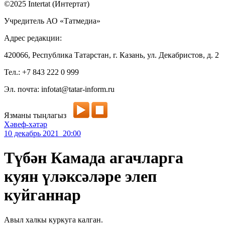
©2025 Intertat (Интертат)
Учредитель АО «Татмедиа»
Адрес редакции:
420066, Республика Татарстан, г. Казань, ул. Декабристов, д. 2
Тел.: +7 843 222 0 999
Эл. почта: infotat@tatar-inform.ru
Язманы тыңлагыз
Хәвеф-хәтәр
10 декабрь 2021 20:00
Түбән Камада агачларга
куян үләксәләре элеп
куйганнар
Авыл халкы куркуга калган.