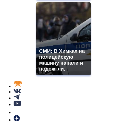
СМИ: В Химках на
полицейскую
машину напали и
подожгли.