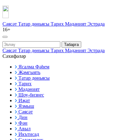
Сәясәт
Татар дөньясы
Тарих
Мәдәният
Эстрада
16+
Табарга
Сәясәт
Татар дөньясы
Тарих
Мәдәният
Эстрада
Сәхифәләр
Ясалма Фәһем
Җәмгыять
Татар дөньясы
Тарих
Мәдәният
Шоу-бизнес
Иҗат
Язмыш
Сәясәт
Дин
Фән
Авыл
Икътисад
Сәламәтлек