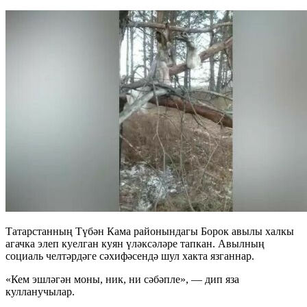
Татарстанның Түбән Кама районындагы Борок авылы халкы
агачка элеп куелган куян үләксәләре тапкан. Авылның
социаль челтәрдәге сәхифәсендә шул хакта язганнар.
«Кем эшләгән моны, ник, ни сәбәпле», — дип яза
кулланучылар.