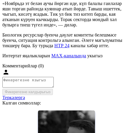
«Ноябрьдә эт белән аучы йөргән иде, күп балалы гаиләләр
яши торган районда куяннар атып йөрде. Тавыш ишеттек,
чыгып, кисәтү ясадык. Тик ул бик тиз китеп барды, кая
атканын күрүен кычкырды. Торак секторда мондый хәл
булырга тиеш түгел инде», — диләр.
Биологик ресурслар буенча дәүләт комитеты белешмәсе
буенча, ситуация контрольгә алынган. Әлеге мәгълүматны
тикшерү бара. Бу турыда
НТР 24
каналы хәбәр итте.
Интертат яңалыкларын
MAX-каналында
укыгыз
Комментарийлар (0)
Фикерегезне калдырыгыз
Теркәлергә
Калган символлар: