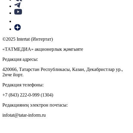
©2025 Intertat (Интертат)
«ТАТМЕДИА» акционерлык җәмгыяте
Редакция адресы:
420066, Татарстан Республикасы, Казан, Декабристлар ур.,
2нче йорт.
Редакция телефоны:
+7 (843) 222-0-999 (1304)
Редакциянең электрон почтасы:
infotat@tatar-inform.ru