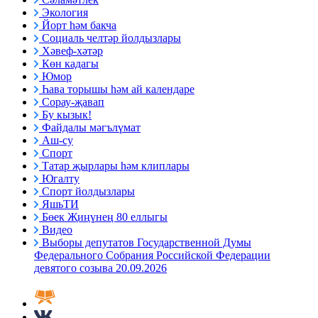
Экология
Йорт һәм бакча
Социаль челтәр йолдызлары
Хәвеф-хәтәр
Көн кадагы
Юмор
Һава торышы һәм ай календаре
Сорау-җавап
Бу кызык!
Файдалы мәгълүмат
Аш-су
Спорт
Татар җырлары һәм клиплары
Югалту
Спорт йолдызлары
ЯшьТИ
Бөек Җиңүнең 80 еллыгы
Видео
Выборы депутатов Государственной Думы
Федерального Собрания Российской Федерации
девятого созыва 20.09.2026