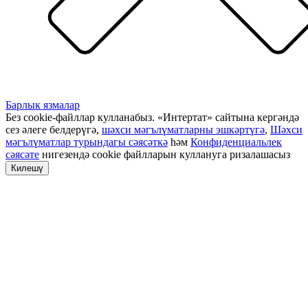
Барлык язмалар
Без cookie-файллар кулланабыз. «Интертат» сайтына кергәндә
сез әлеге белдерүгә,
шәхси мәгълүматларны эшкәртүгә
,
Шәхси
мәгълүматлар турындагы сәясәткә
һәм
Конфиденциальлек
сәясәте
нигезендә cookie файлларын куллануга ризалашасыз
Килешү