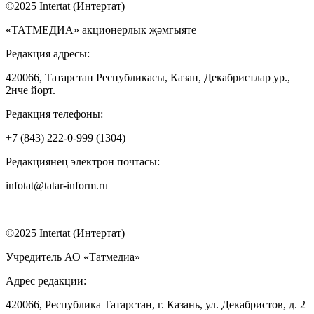
©2025 Intertat (Интертат)
«ТАТМЕДИА» акционерлык җәмгыяте
Редакция адресы:
420066, Татарстан Республикасы, Казан, Декабристлар ур.,
2нче йорт.
Редакция телефоны:
+7 (843) 222-0-999 (1304)
Редакциянең электрон почтасы:
infotat@tatar-inform.ru
©2025 Intertat (Интертат)
Учредитель АО «Татмедиа»
Адрес редакции:
420066, Республика Татарстан, г. Казань, ул. Декабристов, д. 2