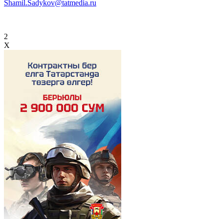
Shamil.Sadykov@tatmedia.ru
2
X