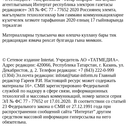
агентлыгының Интертат республика электрон газетасы
редакциясе» ЭЛ № ФС 77 - 77652 2020 Россиянең элемтә,
мәгълүмати технологияләр һәм гаммәви коммуникацияләрне
күзәтчелек хезмәте тарафыннан 2020 елның 17 гыйнварында
теркәлгән
Материалларны тулысынча яки өлешчә куллану бары тик
редакциядән язмача рөхсәт булганда гына мөмкин.
© Сетевое издание Intertat. Учредитель АО «ТАТМЕДИА».
Адрес редакции: 420066, Республика Татарстан, г. Казань, ул.
Декабристов, д. 2. Телефон редакции: +7 (843) 222-0-999
(1304) Эл.почта редакции: infotat@tatar-inform.ru Главный
редактор Гареев Р.И. Настоящий ресурс может содержать
материалы 16+. СМИ зарегистрировано Федеральной
службой по надзору в сфере связи, информационных
технологий и массовых коммуникаций, номер записи серия
ЭЛ № ФС 77 - 77652 от 17.01.2020. В соответствии со статьей
23 Федерального закона о СМИ от 27.12.1991 года при
распространении сообщений сайта “Интертат” другим
средством массовой информации гиперссылка на него
обязательна.