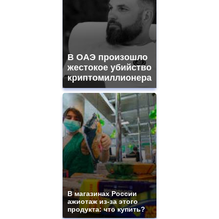
В ОАЭ произошло
жестокое убийство
криптомиллионера
В магазинах России
ажиотаж из-за этого
продукта: что купить?