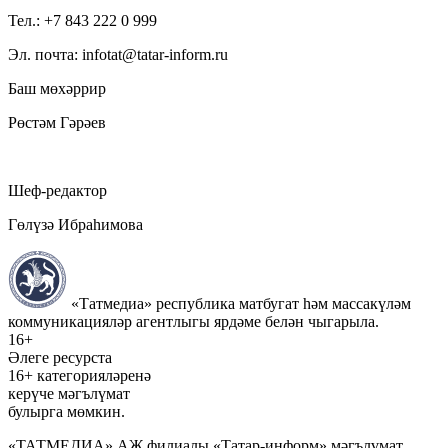
Тел.: +7 843 222 0 999
Эл. почта: infotat@tatar-inform.ru
Баш мөхәррир
Рөстәм Гәрәев
Шеф-редактор
Гөлүзә Ибраһимова
«Татмедиа» республика матбугат һәм массакүләм
коммуникацияләр агентлыгы ярдәме белән чыгарыла.
16+
Әлеге ресурста
16+ категорияләренә
керүче мәгълүмат
булырга мөмкин.
«ТАТМЕДИА» АҖ филиалы «Татар-информ» мәгълүмат